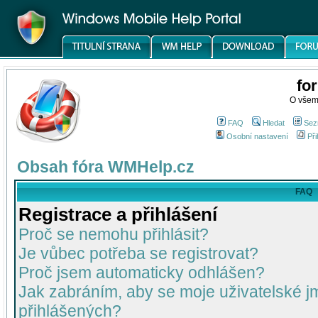
fo
O všem
FAQ
Hledat
Sez
Osobní nastavení
Při
Obsah fóra WMHelp.cz
FAQ
Registrace a přihlášení
Proč se nemohu přihlásit?
Je vůbec potřeba se registrovat?
Proč jsem automaticky odhlášen?
Jak zabráním, aby se moje uživatelské 
přihlášených?