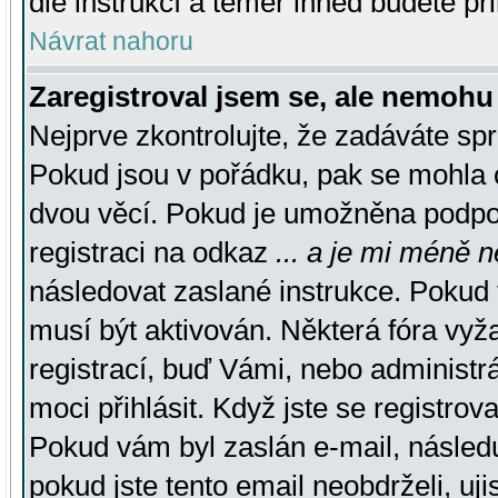
dle instrukcí a téměř ihned budete př
Návrat nahoru
Zaregistroval jsem se, ale nemohu 
Nejprve zkontrolujte, že zadáváte sp
Pokud jsou v pořádku, pak se mohla o
dvou věcí. Pokud je umožněna podpora
registraci na odkaz
... a je mi méně n
následovat zaslané instrukce. Pokud t
musí být aktivován. Některá fóra vyž
registrací, buď Vámi, nebo administr
moci přihlásit. Když jste se registrova
Pokud vám byl zaslán e-mail, násled
pokud jste tento email neobdrželi, uj