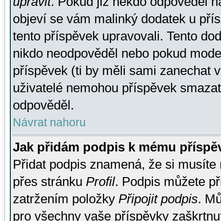
upravit
. Pokud již někdo odpověděl na
objeví se vám malinký dodatek u přísp
tento příspěvek upravovali. Tento do
nikdo neodpověděl nebo pokud moderá
příspěvek (ti by měli sami zanechat v
uživatelé nemohou příspěvek smazat,
odpověděl.
Návrat nahoru
Jak přidám podpis k mému příspě
Přidat podpis znamená, že si musíte n
přes stránku
Profil
. Podpis můžete p
zatržením položky
Připojit podpis
. Mů
pro všechny vaše příspěvky zaškrtnut