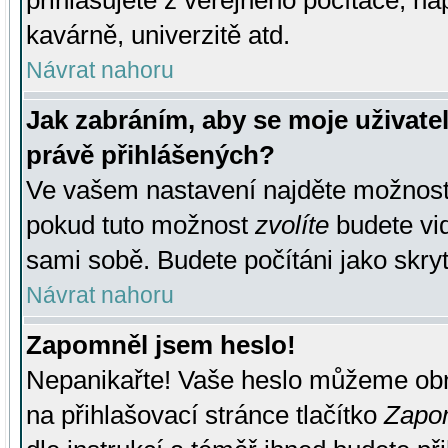
přihlašujete z veřejného počítače, na
kavárně, univerzitě atd.
Návrat nahoru
Jak zabráním, aby se moje uživate
právě přihlášených?
Ve vašem nastavení najděte možnos
pokud tuto možnost
zvolíte
budete vid
sami sobě. Budete počítáni jako skryt
Návrat nahoru
Zapomněl jsem heslo!
Nepanikařte! Vaše heslo můžeme obn
na přihlašovací stránce tlačítko
Zapom