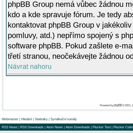
phpBB Group nemá vůbec žádnou moc 
kdo a kde spravuje fórum. Je tedy a
kontaktovat phpBB Group v jakékoliv p
pomluvy, atd.) nepřímo spojený s p
software phpBB. Pokud zašlete e-mai
třetí stranou, neočekávejte žádnou o
Návrat nahoru
phpBB
Powered by
© 2001, 
Webmaster
|
Hledání
|
Statistiky
|
Syndikační kanály
RSS News
|
RSS Downloads
|
Atom News
|
Atom Downloads
|
Plucker Text
|
Plucker Color