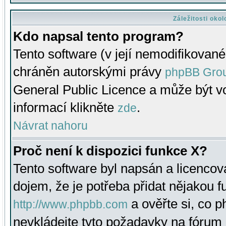
Záležitosti oko
Kdo napsal tento program?
Tento software (v její nemodifikované
chráněn autorskými právy
phpBB Gro
General Public Licence a může být vo
informací klikněte
.
zde
Návrat nahoru
Proč není k dispozici funkce X?
Tento software byl napsán a licenco
dojem, že je potřeba přidat nějakou f
a ověřte si, co 
http://www.phpbb.com
nevkládejte tyto požadavky na fóru