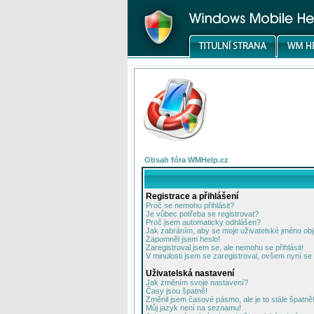
Obsah fóra WMHelp.cz
Registrace a přihlášení
Proč se nemohu přihlásit?
Je vůbec potřeba se registrovat?
Proč jsem automaticky odhlášen?
Jak zabráním, aby se moje uživatelské jméno ob
Zapomněl jsem heslo!
Zaregistroval jsem se, ale nemohu se přihlásit!
V minulosti jsem se zaregistroval, ovšem nyní se 
Uživatelská nastavení
Jak změním svoje nastavení?
Časy jsou špatně!
Změnil jsem časové pásmo, ale je to stále špatně
Můj jazyk není na seznamu!