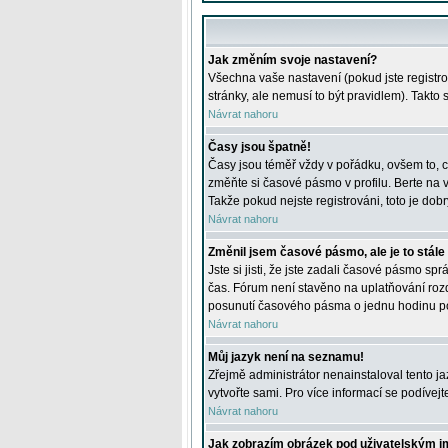
Jak změním svoje nastavení?
Všechna vaše nastavení (pokud jste registro
stránky, ale nemusí to být pravidlem). Takto
Návrat nahoru
Časy jsou špatně!
Časy jsou téměř vždy v pořádku, ovšem to, c
změňte si časové pásmo v profilu. Berte na
Takže pokud nejste registrováni, toto je dobr
Návrat nahoru
Změnil jsem časové pásmo, ale je to stále
Jste si jisti, že jste zadali časové pásmo sp
čas. Fórum není stavěno na uplatňování roz
posunutí časového pásma o jednu hodinu po 
Návrat nahoru
Můj jazyk není na seznamu!
Zřejmě administrátor nenainstaloval tento jaz
vytvořte sami. Pro více informací se podívej
Návrat nahoru
Jak zobrazím obrázek pod uživatelským 