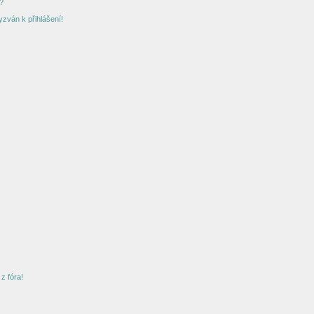
?
yzván k přihlášení!
z fóra!