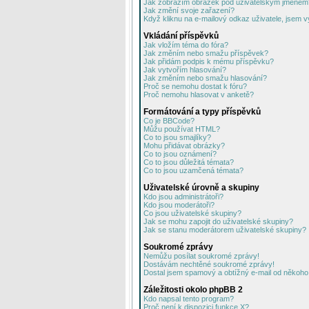
Jak zobrazím obrázek pod uživatelským jménem
Jak změní svoje zařazení?
Když kliknu na e-mailový odkaz uživatele, jsem v
Vkládání příspěvků
Jak vložím téma do fóra?
Jak změním nebo smažu příspěvek?
Jak přidám podpis k mému příspěvku?
Jak vytvořím hlasování?
Jak změním nebo smažu hlasování?
Proč se nemohu dostat k fóru?
Proč nemohu hlasovat v anketě?
Formátování a typy příspěvků
Co je BBCode?
Můžu používat HTML?
Co to jsou smajlíky?
Mohu přidávat obrázky?
Co to jsou oznámení?
Co to jsou důležitá témata?
Co to jsou uzamčená témata?
Uživatelské úrovně a skupiny
Kdo jsou administrátoři?
Kdo jsou moderátoři?
Co jsou uživatelské skupiny?
Jak se mohu zapojit do uživatelské skupiny?
Jak se stanu moderátorem uživatelské skupiny?
Soukromé zprávy
Nemůžu posílat soukromé zprávy!
Dostávám nechtěné soukromé zprávy!
Dostal jsem spamový a obtížný e-mail od někoho 
Záležitosti okolo phpBB 2
Kdo napsal tento program?
Proč není k dispozici funkce X?