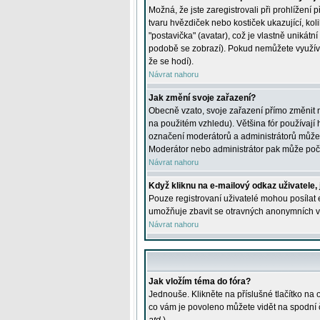
Možná, že jste zaregistrovali při prohlížení
tvaru hvězdiček nebo kostiček ukazující, kol
"postavička" (avatar), což je vlastně unikátn
podobě se zobrazí). Pokud nemůžete využívat 
že se hodí).
Návrat nahoru
Jak změní svoje zařazení?
Obecně vzato, svoje zařazení přímo změnit 
na použitém vzhledu). Většina fór používají h
označení moderátorů a administrátorů může m
Moderátor nebo administrátor pak může počet
Návrat nahoru
Když kliknu na e-mailový odkaz uživatele,
Pouze registrovaní uživatelé mohou posílat e
umožňuje zbavit se otravných anonymních vzk
Návrat nahoru
Jak vložím téma do fóra?
Jednouše. Klikněte na příslušné tlačítko na
co vám je povoleno můžete vidět na spodní 