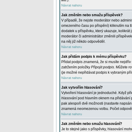
atd.
).
Návrat nahoru
Jak změním nebo smažu příspěvek?
V případě, že nejste moderátor nebo adminis
omezeného času po přispění) kliknutím na t
dodatek u příspěvku, který ukazuje, kolikrá
moderátor či administrátor změnili příspěve
na něj již někdo odpověděl.
Návrat nahoru
Jak přidám podpis k mému příspěvku?
Přidat podpis znamená, že si musíte nejdřív 
zatržením položky
Připojit podpis
. Můžete ro
(je možné nepřidávat podpis k vybraným pří
Návrat nahoru
Jak vytvořím hlasování?
Vytvoření hlasování je jednoduché. Když při
hlasování
pod hlavním oknem na přidávání př
pak alespoň dvě možnosti (nastavte napsán
znamená neomezenou volbu. Počet odpovědí, 
Návrat nahoru
Jak změním nebo smažu hlasování?
Je to stejné jako s příspěvky, hlasování m