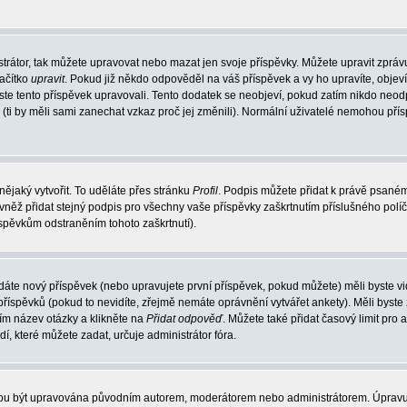
trátor, tak můžete upravovat nebo mazat jen svoje příspěvky. Můžete upravit zpráv
lačítko
upravit
. Pokud již někdo odpověděl na váš příspěvek a vy ho upravíte, objev
t jste tento příspěvek upravovali. Tento dodatek se neobjeví, pokud zatím nikdo ne
k (ti by měli sami zanechat vzkaz proč jej změnili). Normální uživatelé nemohou př
nějaký vytvořit. To uděláte přes stránku
Profil
. Podpis můžete přidat k právě psané
vněž přidat stejný podpis pro všechny vaše příspěvky zaškrtnutím příslušného políč
spěvkům odstraněním tohoto zaškrtnutí).
dáte nový příspěvek (nebo upravujete první příspěvek, pokud můžete) měli byste vid
íspěvků (pokud to nevidíte, zřejmě nemáte oprávnění vytvářet ankety). Měli byste
ím název otázky a klikněte na
Přidat odpověď
. Můžete také přidat časový limit pro 
které můžete zadat, určuje administrátor fóra.
ohou být upravována původním autorem, moderátorem nebo administrátorem. Úpravu 