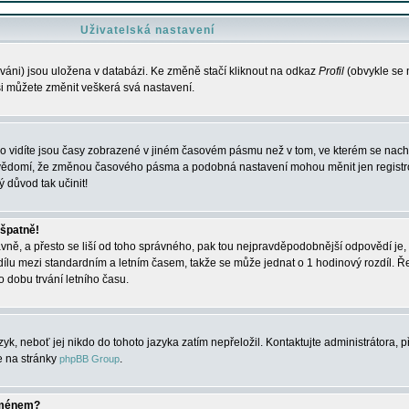
Uživatelská nastavení
váni) jsou uložena v databázi. Ke změně stačí kliknout na odkaz
Profil
(obvykle se n
 si můžete změnit veškerá svá nastavení.
o vidíte jsou časy zobrazené v jiném časovém pásmu než v tom, ve kterém se nacház
 vědomí, že změnou časového pásma a podobná nastavení mohou měnit jen registro
ý důvod tak učinit!
 špatně!
rávně, a přesto se liší od toho správného, pak tou nejpravděpodobnější odpovědí je, 
dílu mezi standardním a letním časem, takže se může jednat o 1 hodinový rozdíl. 
dobu trvání letního času.
yk, neboť jej nikdo do tohoto jazyka zatím nepřeložil. Kontaktujte administrátora, p
te na stránky
.
phpBB Group
jménem?