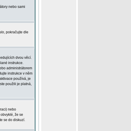
rátory nebo sami
slo
, pokračujte dle
edujících dvou věcí.
lané instrukce.
 nebo administrátorem
dujte instrukce v něm
aktivace používá, je
ste použili je platná,
traci) nebo
 obvyklé, že se
te se do diskuzí.