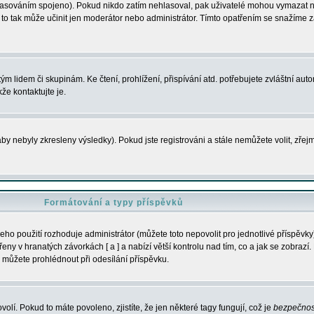
s hlasováním spojeno). Pokud nikdo zatím nehlasoval, pak uživatelé mohou vymazat
y to tak může učinit jen moderátor nebo administrátor. Tímto opatřením se snažíme z
m lidem či skupinám. Ke čtení, prohlížení, přispívání atd. potřebujete zvláštní auto
že kontaktujte je.
aby nebyly zkresleny výsledky). Pokud jste registrováni a stále nemůžete volit, zř
Formátování a typy příspěvků
ho použití rozhoduje administrátor (můžete toto nepovolit pro jednotlivé příspěv
y v hranatých závorkách [ a ] a nabízí větší kontrolu nad tím, co a jak se zobrazí. 
 můžete prohlédnout při odesílání příspěvku.
volí. Pokud to máte povoleno, zjistíte, že jen některé tagy fungují, což je
bezpečnos