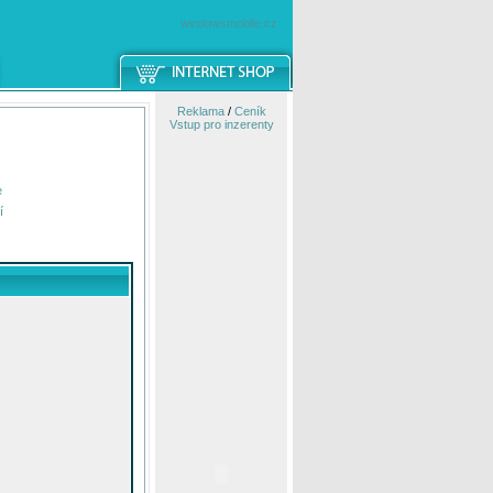
windowsmobile.cz
Reklama
/
Ceník
Vstup pro inzerenty
e
í