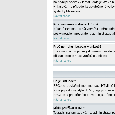
na první příspěvek v tématu (toto je vždy 
v hlasování, v případě již uskutečněné volb
výsledky hlasování.
Návrat nahoru
Proč se nemohu dostat k fóru?
Některá fóra mohou být znepřístupněna určitý
poskytnout jen moderátor a administrátor, tak
Návrat nahoru
Proč nemohu hlasovat v anketě?
Hlasovat mohou jen registrovaní uživatelé (
přístup nebo je hlasování již ukončeno.
Návrat nahoru
Co je BBCode?
BBCode je zvláštní implementace HTML. O je
sobě je podobný stylu HTML, tagy jsou uzavřen
BBCode si prohlédněte průvodce, kterého si
Návrat nahoru
Můžu používat HTML?
To závisí na tom, zda vám to administrátor po