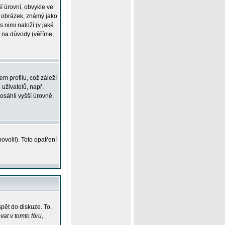
í úrovní, obvykle ve
ší obrázek, známý jako
s nimi naloží (v jaké
t na důvody (věříme,
m profilu, což záleží
 uživatelů, např.
osáhli vyšší úrovně.
volil). Toto opatření
pět do diskuze. To,
at v tomto fóru,