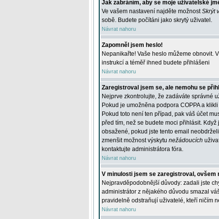
Jak zabráním, aby se moje uživatelské jm
Ve vašem nastavení najděte možnost
Skrýt 
sobě. Budete počítáni jako skrytý uživatel.
Návrat nahoru
Zapomněl jsem heslo!
Nepanikařte! Vaše heslo můžeme obnovit. V 
instrukcí a téměř ihned budete přihlášeni
Návrat nahoru
Zaregistroval jsem se, ale nemohu se přihl
Nejprve zkontrolujte, že zadáváte správné u
Pokud je umožněna podpora COPPA a klikli j
Pokud toto není ten případ, pak váš účet mus
před tím, než se budete moci přihlásit. Když 
obsažené, pokud jste tento email neobdrželi
zmenšit možnost výskytu
nežádoucích
uživat
kontaktujte administrátora fóra.
Návrat nahoru
V minulosti jsem se zaregistroval, ovšem 
Nejpravděpodobnější důvody: zadali jste chyb
administrátor z nějakého důvodu smazal váš ú
pravidelně odstraňují uživatelé, kteří ničím 
Návrat nahoru