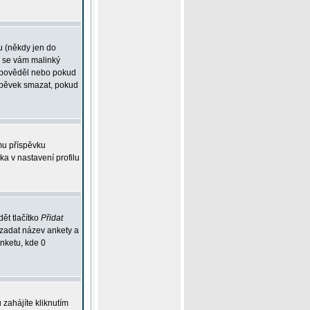
u (někdy jen do
í se vám malinký
odpověděl nebo pokud
íspěvek smazat, pokud
mu příspěvku
ka v nastavení profilu
ět tlačítko
Přidat
 zadat název ankety a
anketu, kde 0
zahájíte kliknutím