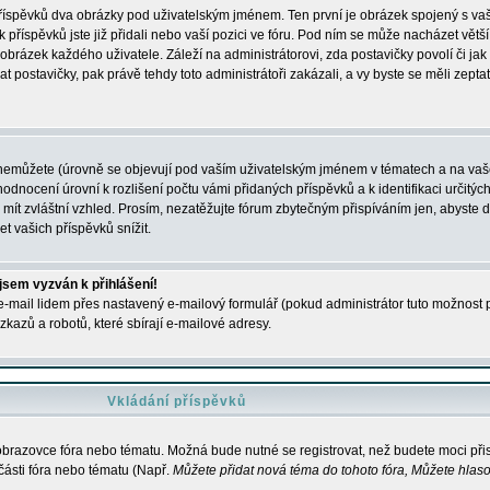
 příspěvků dva obrázky pod uživatelským jménem. Ten první je obrázek spojený s vaš
ik příspěvků jste již přidali nebo vaší pozici ve fóru. Pod ním se může nacházet vět
í obrázek každého uživatele. Záleží na administrátorovi, zda postavičky povolí či jak 
postavičky, pak právě tehdy toto administrátoři zakázali, a vy byste se měli zepta
nemůžete (úrovně se objevují pod vaším uživatelským jménem v tématech a na vaše
odnocení úrovní k rozlišení počtu vámi přidaných příspěvků a k identifikaci určitých
ít zvláštní vzhled. Prosím, nezatěžujte fórum zbytečným přispíváním jen, abyste d
 vašich příspěvků snížit.
 jsem vyzván k přihlášení!
-mail lidem přes nastavený e-mailový formulář (pokud administrátor tuto možnost po
azů a robotů, které sbírají e-mailové adresy.
Vkládání příspěvků
 obrazovce fóra nebo tématu. Možná bude nutné se registrovat, než budete moci přis
části fóra nebo tématu (Např.
Můžete přidat nová téma do tohoto fóra, Můžete hlasov