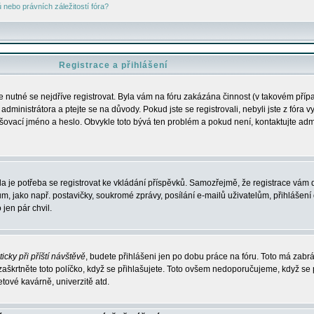
nebo právních záležitostí fóra?
Registrace a přihlášení
je nutné se nejdříve registrovat. Byla vám na fóru zakázána činnost (v takovém příp
dministrátora a ptejte se na důvody. Pokud jste se registrovali, nebyli jste z fóra v
lašovací jméno a heslo. Obvykle toto bývá ten problém a pokud není, kontaktujte ad
da je potřeba se registrovat ke vkládání příspěvků. Samozřejmě, že registrace vám d
ako např. postavičky, soukromé zprávy, posílání e-mailů uživatelům, přihlášení d
jen pár chvil.
icky při příští návštěvě
, budete přihlášeni jen po dobu práce na fóru. Toto má zabrá
 zaškrtněte toto políčko, když se přihlašujete. Toto ovšem nedoporučujeme, když se 
etové kavárně, univerzitě atd.