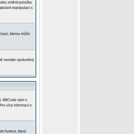
 nebo změnit položku
abránit manipulaci s
rizaci, kterou může
ejmě nemáte oprávněný
ky). BBCode sám o
Pro více informací o
tní
funkce, která