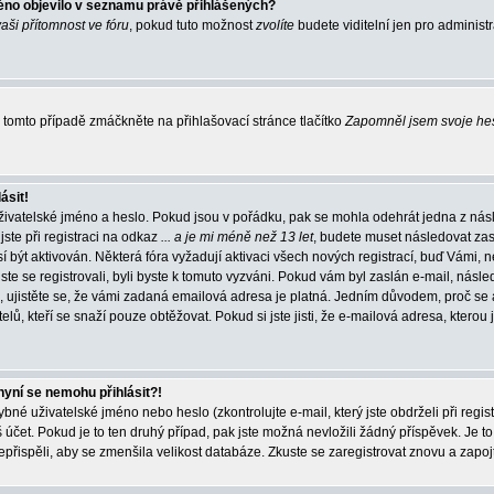
éno objevilo v seznamu právě přihlášených?
vaši přítomnost ve fóru
, pokud tuto možnost
zvolíte
budete viditelní jen pro administ
tomto případě zmáčkněte na přihlašovací stránce tlačítko
Zapomněl jsem svoje he
ásit!
živatelské jméno a heslo. Pokud jsou v pořádku, pak se mohla odehrát jedna z násl
ste při registraci na odkaz
... a je mi méně než 13 let
, budete muset následovat zas
í být aktivován. Některá fóra vyžadují aktivaci všech nových registrací, buď Vámi,
jste se registrovali, byli byste k tomuto vyzváni. Pokud vám byl zaslán e-mail, násle
, ujistěte se, že vámi zadaná emailová adresa je platná. Jedním důvodem, proč se 
elů, kteří se snaží pouze obtěžovat. Pokud si jste jisti, že e-mailová adresa, kterou j
nyní se nemohu přihlásit?!
né uživatelské jméno nebo heslo (zkontrolujte e-mail, který jste obdrželi při regis
čet. Pokud je to ten druhý případ, pak jste možná nevložili žádný příspěvek. Je to
nepřispěli, aby se zmenšila velikost databáze. Zkuste se zaregistrovat znovu a zapoj