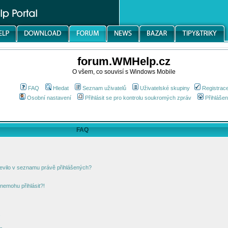
forum.WMHelp.cz
O všem, co souvisí s Windows Mobile
FAQ
Hledat
Seznam uživatelů
Uživatelské skupiny
Registrac
Osobní nastavení
Přihlásit se pro kontrolu soukromých zpráv
Přihlášen
FAQ
jevilo v seznamu právě přihlášených?
nemohu přihlásit?!
!