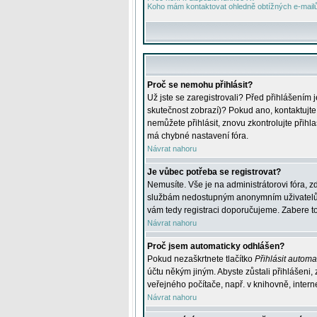
Koho mám kontaktovat ohledně obtížných e-mailů 
Proč se nemohu přihlásit?
Už jste se zaregistrovali? Před přihlášením 
skutečnost zobrazí)? Pokud ano, kontaktujte a
nemůžete přihlásit, znovu zkontrolujte přih
má chybné nastavení fóra.
Návrat nahoru
Je vůbec potřeba se registrovat?
Nemusíte. Vše je na administrátorovi fóra, z
službám nedostupným anonymním uživatelům, j
vám tedy registraci doporučujeme. Zabere to 
Návrat nahoru
Proč jsem automaticky odhlášen?
Pokud nezaškrtnete tlačítko
Přihlásit automat
účtu někým jiným. Abyste zůstali přihlášeni,
veřejného počítače, např. v knihovně, intern
Návrat nahoru