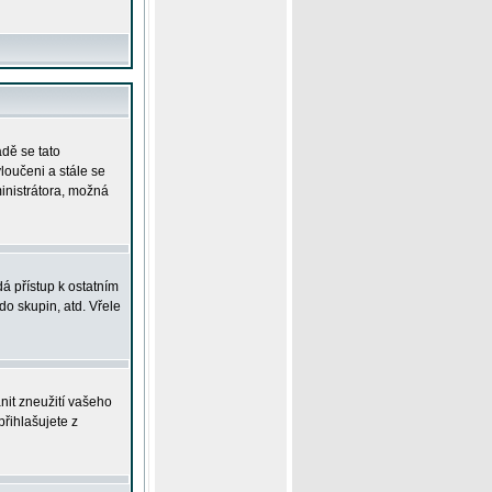
adě se tato
yloučeni a stále se
ministrátora, možná
á přístup k ostatním
o skupin, atd. Vřele
nit zneužití vašeho
přihlašujete z