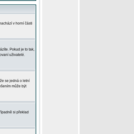
achází v horní části
íte. Pokud je to tak,
vaní uživatelé.
že se jedná o letní
Řešením může být
řípadně si překlad