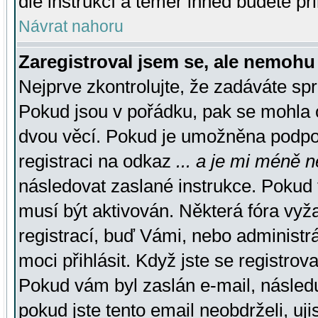
dle instrukcí a téměř ihned budete př
Návrat nahoru
Zaregistroval jsem se, ale nemohu 
Nejprve zkontrolujte, že zadáváte sp
Pokud jsou v pořádku, pak se mohla o
dvou věcí. Pokud je umožněna podpora
registraci na odkaz
... a je mi méně n
následovat zaslané instrukce. Pokud t
musí být aktivován. Některá fóra vyž
registrací, buď Vámi, nebo administr
moci přihlásit. Když jste se registrova
Pokud vám byl zaslán e-mail, násled
pokud jste tento email neobdrželi, uj