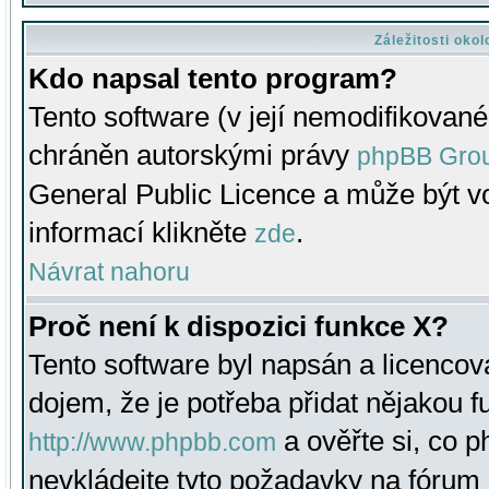
Záležitosti oko
Kdo napsal tento program?
Tento software (v její nemodifikované
chráněn autorskými právy
phpBB Gro
General Public Licence a může být vo
informací klikněte
.
zde
Návrat nahoru
Proč není k dispozici funkce X?
Tento software byl napsán a licenco
dojem, že je potřeba přidat nějakou f
a ověřte si, co 
http://www.phpbb.com
nevkládejte tyto požadavky na fóru