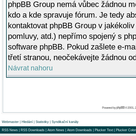
phpBB Group nemá vůbec žádnou moc 
kdo a kde spravuje fórum. Je tedy a
kontaktovat phpBB Group v jakékoliv p
pomluvy, atd.) nepřímo spojený s p
software phpBB. Pokud zašlete e-mai
třetí stranou, neočekávejte žádnou o
Návrat nahoru
phpBB
Powered by
© 2001, 
Webmaster
|
Hledání
|
Statistiky
|
Syndikační kanály
RSS News
|
RSS Downloads
|
Atom News
|
Atom Downloads
|
Plucker Text
|
Plucker Color