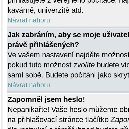
přihlašujete z veřejného počítače, na
kavárně, univerzitě atd.
Návrat nahoru
Jak zabráním, aby se moje uživate
právě přihlášených?
Ve vašem nastavení najděte možnos
pokud tuto možnost
zvolíte
budete vid
sami sobě. Budete počítáni jako skryt
Návrat nahoru
Zapomněl jsem heslo!
Nepanikařte! Vaše heslo můžeme obn
na přihlašovací stránce tlačítko
Zapom