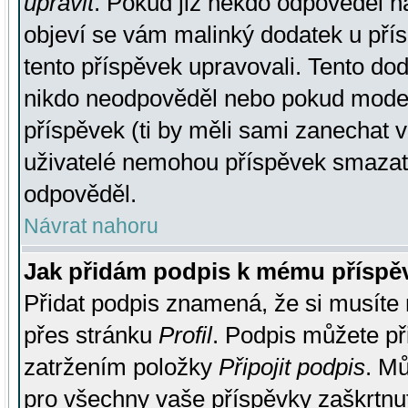
upravit
. Pokud již někdo odpověděl na
objeví se vám malinký dodatek u přísp
tento příspěvek upravovali. Tento do
nikdo neodpověděl nebo pokud moderá
příspěvek (ti by měli sami zanechat v
uživatelé nemohou příspěvek smazat,
odpověděl.
Návrat nahoru
Jak přidám podpis k mému příspě
Přidat podpis znamená, že si musíte n
přes stránku
Profil
. Podpis můžete p
zatržením položky
Připojit podpis
. Mů
pro všechny vaše příspěvky zaškrtnut