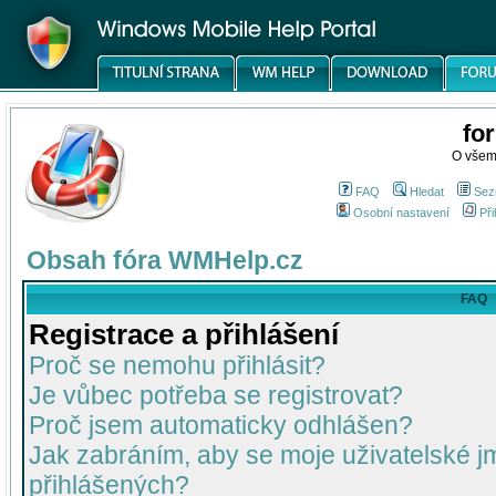
fo
O všem
FAQ
Hledat
Sez
Osobní nastavení
Při
Obsah fóra WMHelp.cz
FAQ
Registrace a přihlášení
Proč se nemohu přihlásit?
Je vůbec potřeba se registrovat?
Proč jsem automaticky odhlášen?
Jak zabráním, aby se moje uživatelské 
přihlášených?