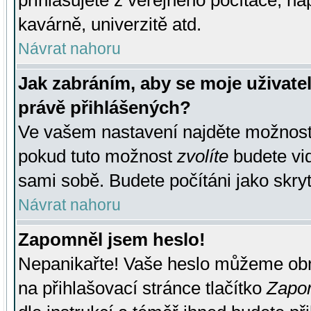
přihlašujete z veřejného počítače, na
kavárně, univerzitě atd.
Návrat nahoru
Jak zabráním, aby se moje uživate
právě přihlášených?
Ve vašem nastavení najděte možnos
pokud tuto možnost
zvolíte
budete vid
sami sobě. Budete počítáni jako skryt
Návrat nahoru
Zapomněl jsem heslo!
Nepanikařte! Vaše heslo můžeme obn
na přihlašovací stránce tlačítko
Zapom