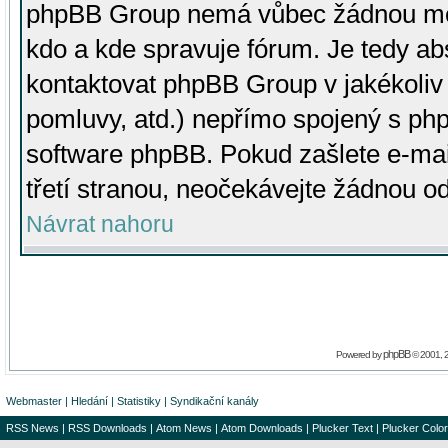
phpBB Group nemá vůbec žádnou moc 
kdo a kde spravuje fórum. Je tedy a
kontaktovat phpBB Group v jakékoliv p
pomluvy, atd.) nepřímo spojený s p
software phpBB. Pokud zašlete e-mai
třetí stranou, neočekávejte žádnou o
Návrat nahoru
phpBB
Powered by
© 2001, 
Webmaster
|
Hledání
|
Statistiky
|
Syndikační kanály
RSS News
|
RSS Downloads
|
Atom News
|
Atom Downloads
|
Plucker Text
|
Plucker Color