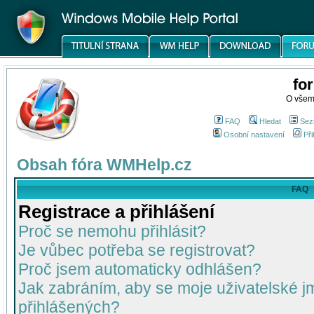
fo
O všem
FAQ
Hledat
Sez
Osobní nastavení
Při
Obsah fóra WMHelp.cz
FAQ
Registrace a přihlášení
Proč se nemohu přihlásit?
Je vůbec potřeba se registrovat?
Proč jsem automaticky odhlášen?
Jak zabráním, aby se moje uživatelské 
přihlášených?