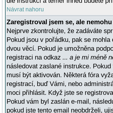
dle instrukcí a téměř ihned budete př
Návrat nahoru
Zaregistroval jsem se, ale nemohu 
Nejprve zkontrolujte, že zadáváte sp
Pokud jsou v pořádku, pak se mohla o
dvou věcí. Pokud je umožněna podpora
registraci na odkaz
... a je mi méně n
následovat zaslané instrukce. Pokud t
musí být aktivován. Některá fóra vyž
registrací, buď Vámi, nebo administr
moci přihlásit. Když jste se registrova
Pokud vám byl zaslán e-mail, násled
pokud jste tento email neobdrželi, uj