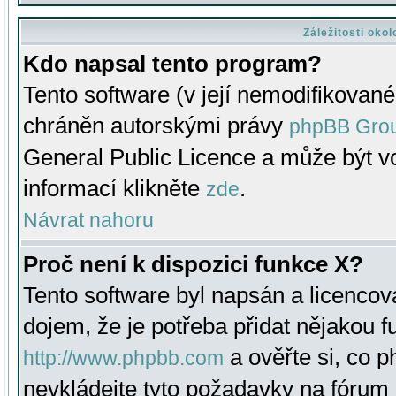
Záležitosti oko
Kdo napsal tento program?
Tento software (v její nemodifikované
chráněn autorskými právy
phpBB Gro
General Public Licence a může být vo
informací klikněte
.
zde
Návrat nahoru
Proč není k dispozici funkce X?
Tento software byl napsán a licenco
dojem, že je potřeba přidat nějakou f
a ověřte si, co 
http://www.phpbb.com
nevkládejte tyto požadavky na fóru