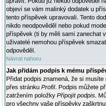
upravit
. Pokud již někdo odpověděl na
objeví se vám malinký dodatek u přísp
tento příspěvek upravovali. Tento do
nikdo neodpověděl nebo pokud moderá
příspěvek (ti by měli sami zanechat v
uživatelé nemohou příspěvek smazat,
odpověděl.
Návrat nahoru
Jak přidám podpis k mému příspě
Přidat podpis znamená, že si musíte n
přes stránku
Profil
. Podpis můžete p
zatržením položky
Připojit podpis
. Mů
pro všechny vaše příspěvky zaškrtnut