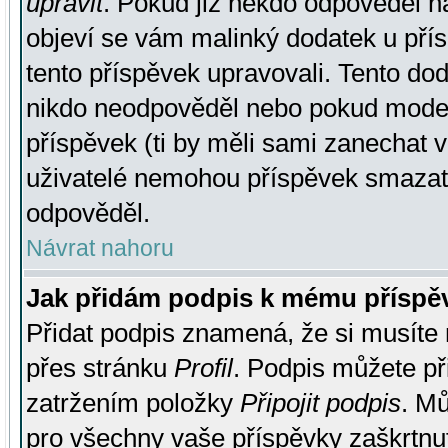
upravit
. Pokud již někdo odpověděl na
objeví se vám malinký dodatek u přísp
tento příspěvek upravovali. Tento do
nikdo neodpověděl nebo pokud moderá
příspěvek (ti by měli sami zanechat v
uživatelé nemohou příspěvek smazat,
odpověděl.
Návrat nahoru
Jak přidám podpis k mému příspě
Přidat podpis znamená, že si musíte n
přes stránku
Profil
. Podpis můžete p
zatržením položky
Připojit podpis
. Mů
pro všechny vaše příspěvky zaškrtnut