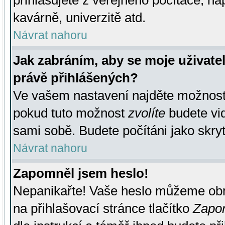
přihlašujete z veřejného počítače, na
kavárně, univerzitě atd.
Návrat nahoru
Jak zabráním, aby se moje uživate
právě přihlášených?
Ve vašem nastavení najděte možnos
pokud tuto možnost
zvolíte
budete vid
sami sobě. Budete počítáni jako skryt
Návrat nahoru
Zapomněl jsem heslo!
Nepanikařte! Vaše heslo můžeme obn
na přihlašovací stránce tlačítko
Zapom