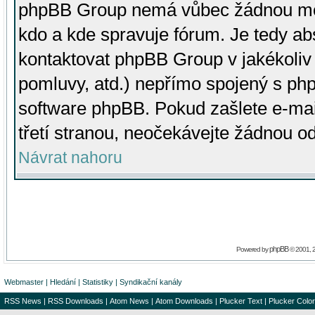
phpBB Group nemá vůbec žádnou moc 
kdo a kde spravuje fórum. Je tedy a
kontaktovat phpBB Group v jakékoliv p
pomluvy, atd.) nepřímo spojený s p
software phpBB. Pokud zašlete e-mai
třetí stranou, neočekávejte žádnou o
Návrat nahoru
phpBB
Powered by
© 2001, 
Webmaster
|
Hledání
|
Statistiky
|
Syndikační kanály
RSS News
|
RSS Downloads
|
Atom News
|
Atom Downloads
|
Plucker Text
|
Plucker Color