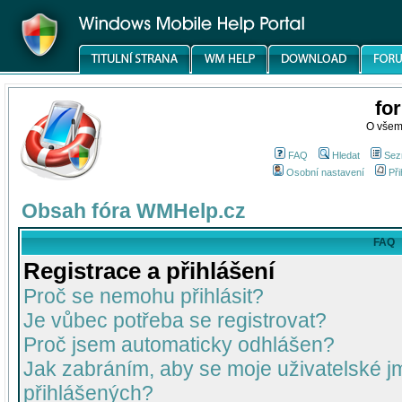
fo
O všem
FAQ
Hledat
Sez
Osobní nastavení
Při
Obsah fóra WMHelp.cz
FAQ
Registrace a přihlášení
Proč se nemohu přihlásit?
Je vůbec potřeba se registrovat?
Proč jsem automaticky odhlášen?
Jak zabráním, aby se moje uživatelské 
přihlášených?