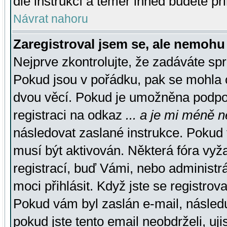
dle instrukcí a téměř ihned budete př
Návrat nahoru
Zaregistroval jsem se, ale nemohu 
Nejprve zkontrolujte, že zadáváte sp
Pokud jsou v pořádku, pak se mohla o
dvou věcí. Pokud je umožněna podpora
registraci na odkaz
... a je mi méně n
následovat zaslané instrukce. Pokud t
musí být aktivován. Některá fóra vyž
registrací, buď Vámi, nebo administr
moci přihlásit. Když jste se registrova
Pokud vám byl zaslán e-mail, násled
pokud jste tento email neobdrželi, uj