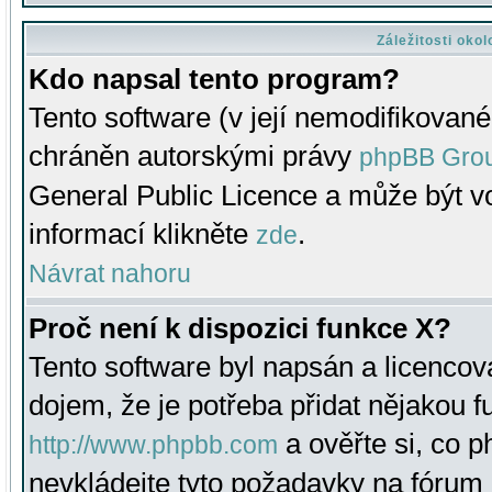
Záležitosti oko
Kdo napsal tento program?
Tento software (v její nemodifikované
chráněn autorskými právy
phpBB Gro
General Public Licence a může být vo
informací klikněte
.
zde
Návrat nahoru
Proč není k dispozici funkce X?
Tento software byl napsán a licenco
dojem, že je potřeba přidat nějakou f
a ověřte si, co 
http://www.phpbb.com
nevkládejte tyto požadavky na fóru