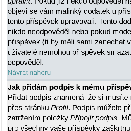
upravit
. Pokud již někdo odpověděl na
objeví se vám malinký dodatek u přísp
tento příspěvek upravovali. Tento do
nikdo neodpověděl nebo pokud moderá
příspěvek (ti by měli sami zanechat v
uživatelé nemohou příspěvek smazat,
odpověděl.
Návrat nahoru
Jak přidám podpis k mému příspě
Přidat podpis znamená, že si musíte n
přes stránku
Profil
. Podpis můžete p
zatržením položky
Připojit podpis
. Mů
pro všechny vaše příspěvky zaškrtnut