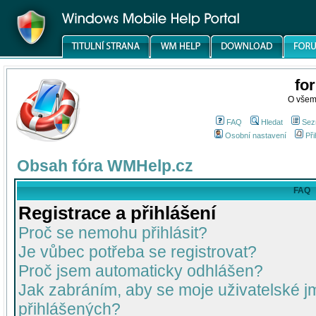
fo
O všem
FAQ
Hledat
Sez
Osobní nastavení
Při
Obsah fóra WMHelp.cz
FAQ
Registrace a přihlášení
Proč se nemohu přihlásit?
Je vůbec potřeba se registrovat?
Proč jsem automaticky odhlášen?
Jak zabráním, aby se moje uživatelské 
přihlášených?