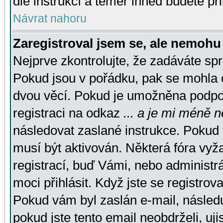
dle instrukcí a téměř ihned budete př
Návrat nahoru
Zaregistroval jsem se, ale nemohu 
Nejprve zkontrolujte, že zadáváte sp
Pokud jsou v pořádku, pak se mohla o
dvou věcí. Pokud je umožněna podpora
registraci na odkaz
... a je mi méně n
následovat zaslané instrukce. Pokud t
musí být aktivován. Některá fóra vyž
registrací, buď Vámi, nebo administr
moci přihlásit. Když jste se registrova
Pokud vám byl zaslán e-mail, násled
pokud jste tento email neobdrželi, uj