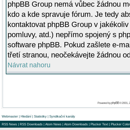
phpBB Group nemá vůbec žádnou moc 
kdo a kde spravuje fórum. Je tedy a
kontaktovat phpBB Group v jakékoliv p
pomluvy, atd.) nepřímo spojený s p
software phpBB. Pokud zašlete e-mai
třetí stranou, neočekávejte žádnou o
Návrat nahoru
phpBB
Powered by
© 2001, 
Webmaster
|
Hledání
|
Statistiky
|
Syndikační kanály
RSS News
|
RSS Downloads
|
Atom News
|
Atom Downloads
|
Plucker Text
|
Plucker Color