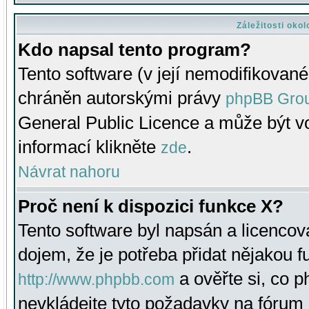
Záležitosti oko
Kdo napsal tento program?
Tento software (v její nemodifikované
chráněn autorskými právy
phpBB Gro
General Public Licence a může být vo
informací klikněte
.
zde
Návrat nahoru
Proč není k dispozici funkce X?
Tento software byl napsán a licenco
dojem, že je potřeba přidat nějakou f
a ověřte si, co 
http://www.phpbb.com
nevkládejte tyto požadavky na fóru