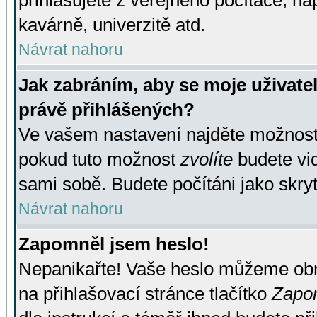
přihlašujete z veřejného počítače, na
kavárně, univerzitě atd.
Návrat nahoru
Jak zabráním, aby se moje uživate
právě přihlášených?
Ve vašem nastavení najděte možnos
pokud tuto možnost
zvolíte
budete vid
sami sobě. Budete počítáni jako skryt
Návrat nahoru
Zapomněl jsem heslo!
Nepanikařte! Vaše heslo můžeme obn
na přihlašovací stránce tlačítko
Zapom