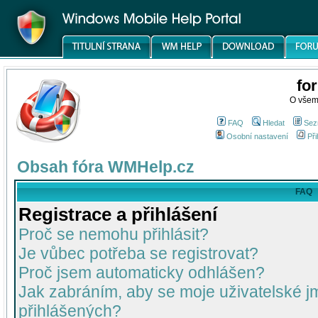
fo
O všem
FAQ
Hledat
Sez
Osobní nastavení
Při
Obsah fóra WMHelp.cz
FAQ
Registrace a přihlášení
Proč se nemohu přihlásit?
Je vůbec potřeba se registrovat?
Proč jsem automaticky odhlášen?
Jak zabráním, aby se moje uživatelské 
přihlášených?