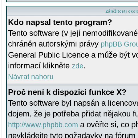
Záležitosti oko
Kdo napsal tento program?
Tento software (v její nemodifikované
chráněn autorskými právy
phpBB Gro
General Public Licence a může být vo
informací klikněte
.
zde
Návrat nahoru
Proč není k dispozici funkce X?
Tento software byl napsán a licenco
dojem, že je potřeba přidat nějakou f
a ověřte si, co 
http://www.phpbb.com
nevkládejte tyto požadavky na fóru