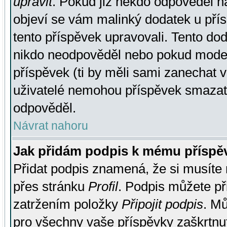
upravit
. Pokud již někdo odpověděl na
objeví se vám malinký dodatek u přísp
tento příspěvek upravovali. Tento do
nikdo neodpověděl nebo pokud moderá
příspěvek (ti by měli sami zanechat v
uživatelé nemohou příspěvek smazat,
odpověděl.
Návrat nahoru
Jak přidám podpis k mému příspě
Přidat podpis znamená, že si musíte n
přes stránku
Profil
. Podpis můžete p
zatržením položky
Připojit podpis
. Mů
pro všechny vaše příspěvky zaškrtnut