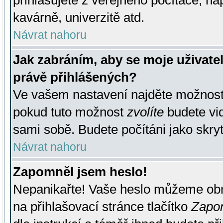
přihlašujete z veřejného počítače, na
kavárně, univerzitě atd.
Návrat nahoru
Jak zabráním, aby se moje uživate
právě přihlášených?
Ve vašem nastavení najděte možnos
pokud tuto možnost
zvolíte
budete vid
sami sobě. Budete počítáni jako skryt
Návrat nahoru
Zapomněl jsem heslo!
Nepanikařte! Vaše heslo můžeme obn
na přihlašovací stránce tlačítko
Zapom