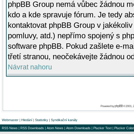
phpBB Group nemá vůbec žádnou moc 
kdo a kde spravuje fórum. Je tedy a
kontaktovat phpBB Group v jakékoliv p
pomluvy, atd.) nepřímo spojený s p
software phpBB. Pokud zašlete e-mai
třetí stranou, neočekávejte žádnou o
Návrat nahoru
phpBB
Powered by
© 2001, 
Webmaster
|
Hledání
|
Statistiky
|
Syndikační kanály
RSS News
|
RSS Downloads
|
Atom News
|
Atom Downloads
|
Plucker Text
|
Plucker Color