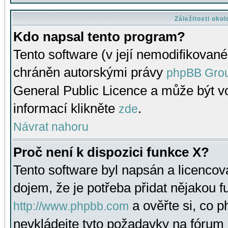
Záležitosti oko
Kdo napsal tento program?
Tento software (v její nemodifikované
chráněn autorskými právy
phpBB Gro
General Public Licence a může být vo
informací klikněte
.
zde
Návrat nahoru
Proč není k dispozici funkce X?
Tento software byl napsán a licenco
dojem, že je potřeba přidat nějakou f
a ověřte si, co 
http://www.phpbb.com
nevkládejte tyto požadavky na fóru