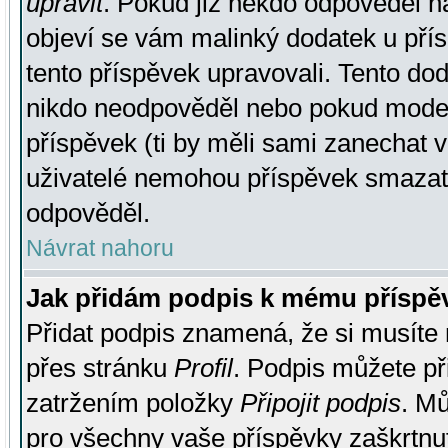
upravit
. Pokud již někdo odpověděl na
objeví se vám malinký dodatek u přísp
tento příspěvek upravovali. Tento do
nikdo neodpověděl nebo pokud moderá
příspěvek (ti by měli sami zanechat v
uživatelé nemohou příspěvek smazat,
odpověděl.
Návrat nahoru
Jak přidám podpis k mému příspě
Přidat podpis znamená, že si musíte n
přes stránku
Profil
. Podpis můžete p
zatržením položky
Připojit podpis
. Mů
pro všechny vaše příspěvky zaškrtnut