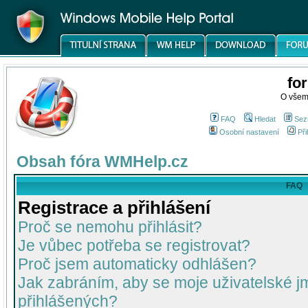
fo
O všem
FAQ
Hledat
Sez
Osobní nastavení
Při
Obsah fóra WMHelp.cz
FAQ
Registrace a přihlášení
Proč se nemohu přihlásit?
Je vůbec potřeba se registrovat?
Proč jsem automaticky odhlášen?
Jak zabráním, aby se moje uživatelské 
přihlášených?