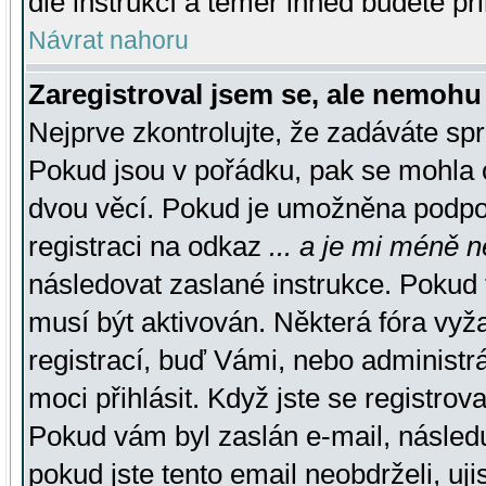
dle instrukcí a téměř ihned budete př
Návrat nahoru
Zaregistroval jsem se, ale nemohu 
Nejprve zkontrolujte, že zadáváte sp
Pokud jsou v pořádku, pak se mohla o
dvou věcí. Pokud je umožněna podpora
registraci na odkaz
... a je mi méně n
následovat zaslané instrukce. Pokud t
musí být aktivován. Některá fóra vyž
registrací, buď Vámi, nebo administr
moci přihlásit. Když jste se registrova
Pokud vám byl zaslán e-mail, násled
pokud jste tento email neobdrželi, uj