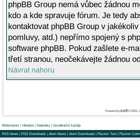
phpBB Group nemá vůbec žádnou moc 
kdo a kde spravuje fórum. Je tedy a
kontaktovat phpBB Group v jakékoliv p
pomluvy, atd.) nepřímo spojený s p
software phpBB. Pokud zašlete e-mai
třetí stranou, neočekávejte žádnou o
Návrat nahoru
phpBB
Powered by
© 2001, 
Webmaster
|
Hledání
|
Statistiky
|
Syndikační kanály
RSS News
|
RSS Downloads
|
Atom News
|
Atom Downloads
|
Plucker Text
|
Plucker Color