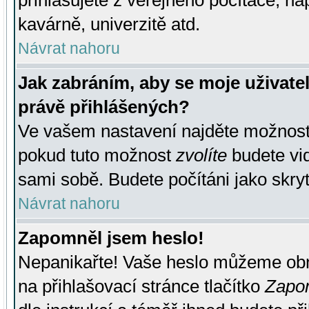
přihlašujete z veřejného počítače, na
kavárně, univerzitě atd.
Návrat nahoru
Jak zabráním, aby se moje uživate
právě přihlášených?
Ve vašem nastavení najděte možnos
pokud tuto možnost
zvolíte
budete vid
sami sobě. Budete počítáni jako skryt
Návrat nahoru
Zapomněl jsem heslo!
Nepanikařte! Vaše heslo můžeme obn
na přihlašovací stránce tlačítko
Zapom