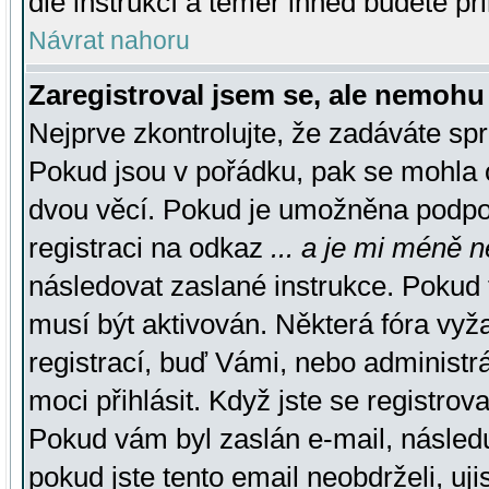
dle instrukcí a téměř ihned budete př
Návrat nahoru
Zaregistroval jsem se, ale nemohu 
Nejprve zkontrolujte, že zadáváte sp
Pokud jsou v pořádku, pak se mohla o
dvou věcí. Pokud je umožněna podpora
registraci na odkaz
... a je mi méně n
následovat zaslané instrukce. Pokud t
musí být aktivován. Některá fóra vyž
registrací, buď Vámi, nebo administr
moci přihlásit. Když jste se registrova
Pokud vám byl zaslán e-mail, násled
pokud jste tento email neobdrželi, uj