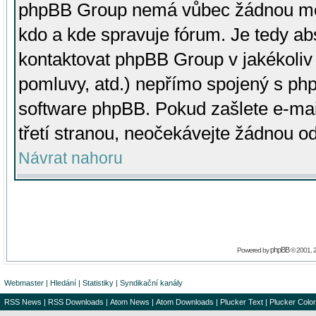
phpBB Group nemá vůbec žádnou moc 
kdo a kde spravuje fórum. Je tedy a
kontaktovat phpBB Group v jakékoliv p
pomluvy, atd.) nepřímo spojený s p
software phpBB. Pokud zašlete e-mai
třetí stranou, neočekávejte žádnou o
Návrat nahoru
phpBB
Powered by
© 2001, 
Webmaster
|
Hledání
|
Statistiky
|
Syndikační kanály
RSS News
|
RSS Downloads
|
Atom News
|
Atom Downloads
|
Plucker Text
|
Plucker Color