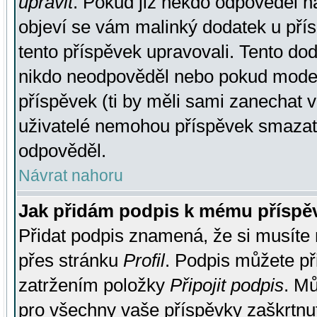
upravit
. Pokud již někdo odpověděl na
objeví se vám malinký dodatek u přísp
tento příspěvek upravovali. Tento do
nikdo neodpověděl nebo pokud moderá
příspěvek (ti by měli sami zanechat v
uživatelé nemohou příspěvek smazat,
odpověděl.
Návrat nahoru
Jak přidám podpis k mému příspě
Přidat podpis znamená, že si musíte n
přes stránku
Profil
. Podpis můžete p
zatržením položky
Připojit podpis
. Mů
pro všechny vaše příspěvky zaškrtnut