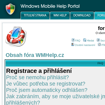
fo
O všem
FAQ
Hledat
Sez
Osobní nastavení
Při
Obsah fóra WMHelp.cz
FAQ
Registrace a přihlášení
Proč se nemohu přihlásit?
Je vůbec potřeba se registrovat?
Proč jsem automaticky odhlášen?
Jak zabráním, aby se moje uživatelské 
přihlášených?