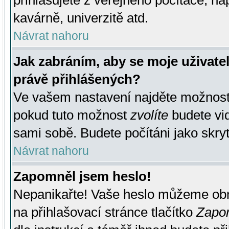
přihlašujete z veřejného počítače, na
kavárně, univerzitě atd.
Návrat nahoru
Jak zabráním, aby se moje uživate
právě přihlášených?
Ve vašem nastavení najděte možnos
pokud tuto možnost
zvolíte
budete vid
sami sobě. Budete počítáni jako skryt
Návrat nahoru
Zapomněl jsem heslo!
Nepanikařte! Vaše heslo můžeme obn
na přihlašovací stránce tlačítko
Zapom