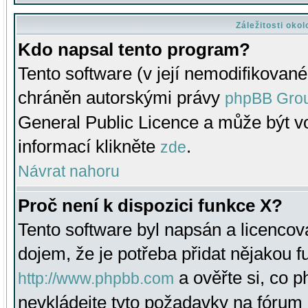
Záležitosti oko
Kdo napsal tento program?
Tento software (v její nemodifikované
chráněn autorskými právy
phpBB Gro
General Public Licence a může být vo
informací klikněte
.
zde
Návrat nahoru
Proč není k dispozici funkce X?
Tento software byl napsán a licenco
dojem, že je potřeba přidat nějakou f
a ověřte si, co 
http://www.phpbb.com
nevkládejte tyto požadavky na fóru