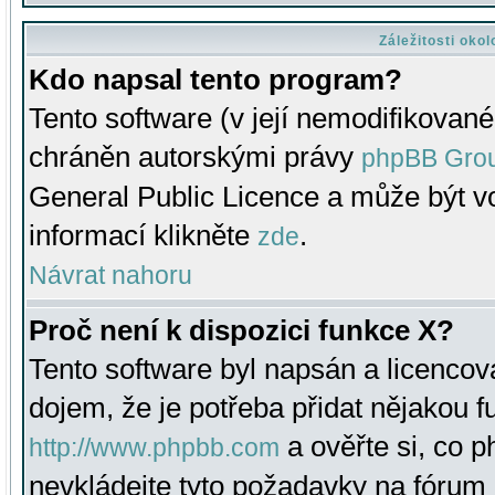
Záležitosti oko
Kdo napsal tento program?
Tento software (v její nemodifikované
chráněn autorskými právy
phpBB Gro
General Public Licence a může být vo
informací klikněte
.
zde
Návrat nahoru
Proč není k dispozici funkce X?
Tento software byl napsán a licenco
dojem, že je potřeba přidat nějakou f
a ověřte si, co 
http://www.phpbb.com
nevkládejte tyto požadavky na fóru