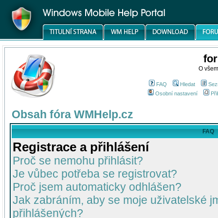
fo
O všem
FAQ
Hledat
Sez
Osobní nastavení
Při
Obsah fóra WMHelp.cz
FAQ
Registrace a přihlášení
Proč se nemohu přihlásit?
Je vůbec potřeba se registrovat?
Proč jsem automaticky odhlášen?
Jak zabráním, aby se moje uživatelské 
přihlášených?