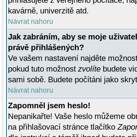
přihlašujete z veřejného počítače, na
kavárně, univerzitě atd.
Návrat nahoru
Jak zabráním, aby se moje uživate
právě přihlášených?
Ve vašem nastavení najděte možnos
pokud tuto možnost
zvolíte
budete vid
sami sobě. Budete počítáni jako skryt
Návrat nahoru
Zapomněl jsem heslo!
Nepanikařte! Vaše heslo můžeme obn
na přihlašovací stránce tlačítko
Zapom