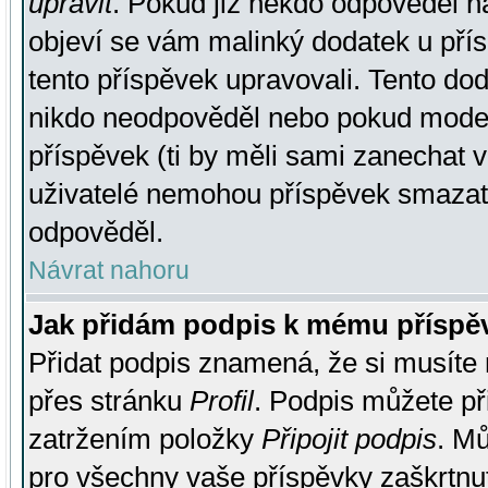
upravit
. Pokud již někdo odpověděl na
objeví se vám malinký dodatek u přísp
tento příspěvek upravovali. Tento do
nikdo neodpověděl nebo pokud moderá
příspěvek (ti by měli sami zanechat v
uživatelé nemohou příspěvek smazat,
odpověděl.
Návrat nahoru
Jak přidám podpis k mému příspě
Přidat podpis znamená, že si musíte n
přes stránku
Profil
. Podpis můžete p
zatržením položky
Připojit podpis
. Mů
pro všechny vaše příspěvky zaškrtnut