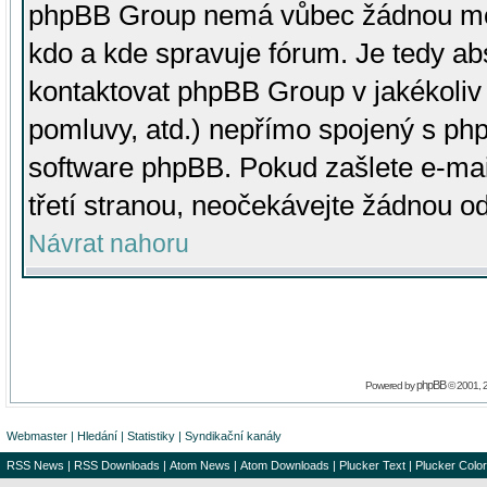
phpBB Group nemá vůbec žádnou moc 
kdo a kde spravuje fórum. Je tedy a
kontaktovat phpBB Group v jakékoliv p
pomluvy, atd.) nepřímo spojený s p
software phpBB. Pokud zašlete e-mai
třetí stranou, neočekávejte žádnou o
Návrat nahoru
phpBB
Powered by
© 2001, 
Webmaster
|
Hledání
|
Statistiky
|
Syndikační kanály
RSS News
|
RSS Downloads
|
Atom News
|
Atom Downloads
|
Plucker Text
|
Plucker Color