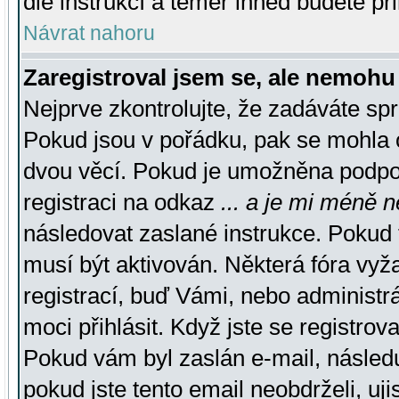
dle instrukcí a téměř ihned budete př
Návrat nahoru
Zaregistroval jsem se, ale nemohu 
Nejprve zkontrolujte, že zadáváte sp
Pokud jsou v pořádku, pak se mohla o
dvou věcí. Pokud je umožněna podpora
registraci na odkaz
... a je mi méně n
následovat zaslané instrukce. Pokud t
musí být aktivován. Některá fóra vyž
registrací, buď Vámi, nebo administr
moci přihlásit. Když jste se registrova
Pokud vám byl zaslán e-mail, násled
pokud jste tento email neobdrželi, uj