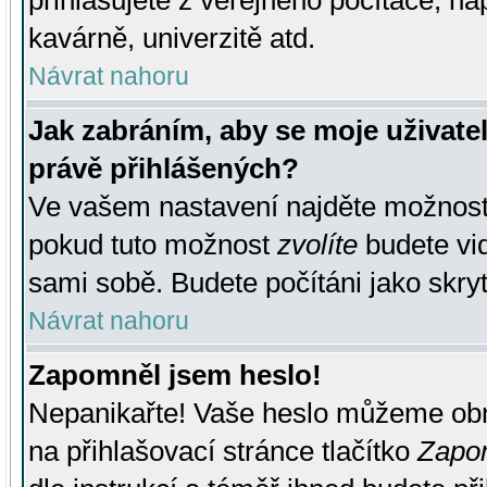
přihlašujete z veřejného počítače, na
kavárně, univerzitě atd.
Návrat nahoru
Jak zabráním, aby se moje uživate
právě přihlášených?
Ve vašem nastavení najděte možnos
pokud tuto možnost
zvolíte
budete vid
sami sobě. Budete počítáni jako skryt
Návrat nahoru
Zapomněl jsem heslo!
Nepanikařte! Vaše heslo můžeme obn
na přihlašovací stránce tlačítko
Zapom