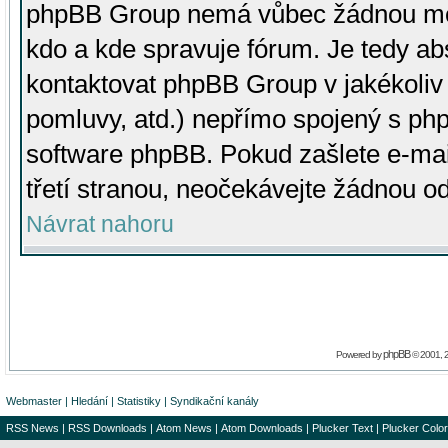
phpBB Group nemá vůbec žádnou moc 
kdo a kde spravuje fórum. Je tedy a
kontaktovat phpBB Group v jakékoliv p
pomluvy, atd.) nepřímo spojený s p
software phpBB. Pokud zašlete e-mai
třetí stranou, neočekávejte žádnou o
Návrat nahoru
phpBB
Powered by
© 2001, 
Webmaster
|
Hledání
|
Statistiky
|
Syndikační kanály
RSS News
|
RSS Downloads
|
Atom News
|
Atom Downloads
|
Plucker Text
|
Plucker Color