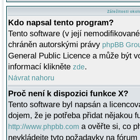
Záležitosti oko
Kdo napsal tento program?
Tento software (v její nemodifikované
chráněn autorskými právy
phpBB Gro
General Public Licence a může být vo
informací klikněte
.
zde
Návrat nahoru
Proč není k dispozici funkce X?
Tento software byl napsán a licenco
dojem, že je potřeba přidat nějakou f
a ověřte si, co 
http://www.phpbb.com
nevkládejte tyto požadavky na fóru