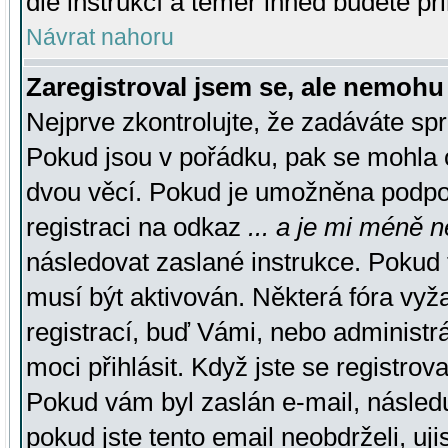
dle instrukcí a téměř ihned budete př
Návrat nahoru
Zaregistroval jsem se, ale nemohu 
Nejprve zkontrolujte, že zadáváte sp
Pokud jsou v pořádku, pak se mohla o
dvou věcí. Pokud je umožněna podpora
registraci na odkaz
... a je mi méně n
následovat zaslané instrukce. Pokud t
musí být aktivován. Některá fóra vyž
registrací, buď Vámi, nebo administr
moci přihlásit. Když jste se registrova
Pokud vám byl zaslán e-mail, násled
pokud jste tento email neobdrželi, uj