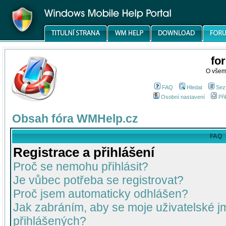
fo
O všem
FAQ
Hledat
Sez
Osobní nastavení
Při
Obsah fóra WMHelp.cz
FAQ
Registrace a přihlášení
Proč se nemohu přihlásit?
Je vůbec potřeba se registrovat?
Proč jsem automaticky odhlášen?
Jak zabráním, aby se moje uživatelské 
přihlášených?