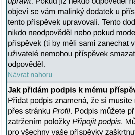
upravit
. Pokud již někdo odpověděl na
objeví se vám malinký dodatek u přísp
tento příspěvek upravovali. Tento do
nikdo neodpověděl nebo pokud moderá
příspěvek (ti by měli sami zanechat v
uživatelé nemohou příspěvek smazat,
odpověděl.
Návrat nahoru
Jak přidám podpis k mému příspě
Přidat podpis znamená, že si musíte n
přes stránku
Profil
. Podpis můžete p
zatržením položky
Připojit podpis
. Mů
pro všechny vaše příspěvky zaškrtnut