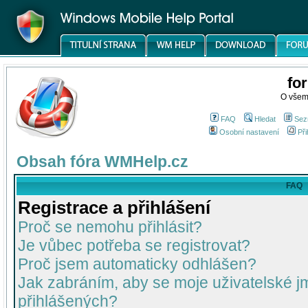
fo
O všem
FAQ
Hledat
Sez
Osobní nastavení
Při
Obsah fóra WMHelp.cz
FAQ
Registrace a přihlášení
Proč se nemohu přihlásit?
Je vůbec potřeba se registrovat?
Proč jsem automaticky odhlášen?
Jak zabráním, aby se moje uživatelské 
přihlášených?