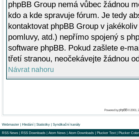
phpBB Group nemá vůbec žádnou moc 
kdo a kde spravuje fórum. Je tedy a
kontaktovat phpBB Group v jakékoliv p
pomluvy, atd.) nepřímo spojený s p
software phpBB. Pokud zašlete e-mai
třetí stranou, neočekávejte žádnou o
Návrat nahoru
phpBB
Powered by
© 2001, 
Webmaster
|
Hledání
|
Statistiky
|
Syndikační kanály
RSS News
|
RSS Downloads
|
Atom News
|
Atom Downloads
|
Plucker Text
|
Plucker Color