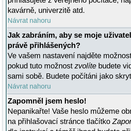
přihlašujete z veřejného počítače, na
kavárně, univerzitě atd.
Návrat nahoru
Jak zabráním, aby se moje uživate
právě přihlášených?
Ve vašem nastavení najděte možnos
pokud tuto možnost
zvolíte
budete vid
sami sobě. Budete počítáni jako skryt
Návrat nahoru
Zapomněl jsem heslo!
Nepanikařte! Vaše heslo můžeme obn
na přihlašovací stránce tlačítko
Zapom