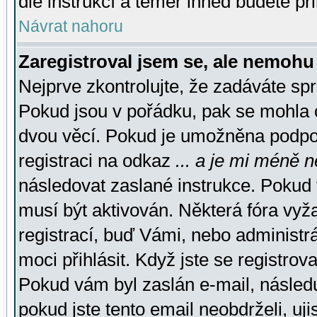
dle instrukcí a téměř ihned budete př
Návrat nahoru
Zaregistroval jsem se, ale nemohu 
Nejprve zkontrolujte, že zadáváte sp
Pokud jsou v pořádku, pak se mohla o
dvou věcí. Pokud je umožněna podpora
registraci na odkaz
... a je mi méně n
následovat zaslané instrukce. Pokud t
musí být aktivován. Některá fóra vyž
registrací, buď Vámi, nebo administr
moci přihlásit. Když jste se registrova
Pokud vám byl zaslán e-mail, násled
pokud jste tento email neobdrželi, uj