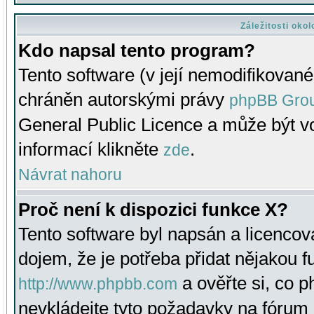
Záležitosti oko
Kdo napsal tento program?
Tento software (v její nemodifikované
chráněn autorskými právy
phpBB Gro
General Public Licence a může být vo
informací klikněte
.
zde
Návrat nahoru
Proč není k dispozici funkce X?
Tento software byl napsán a licenco
dojem, že je potřeba přidat nějakou f
a ověřte si, co 
http://www.phpbb.com
nevkládejte tyto požadavky na fóru