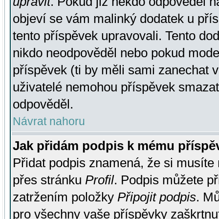
upravit
. Pokud již někdo odpověděl na
objeví se vám malinký dodatek u přísp
tento příspěvek upravovali. Tento do
nikdo neodpověděl nebo pokud moderá
příspěvek (ti by měli sami zanechat v
uživatelé nemohou příspěvek smazat,
odpověděl.
Návrat nahoru
Jak přidám podpis k mému příspě
Přidat podpis znamená, že si musíte n
přes stránku
Profil
. Podpis můžete p
zatržením položky
Připojit podpis
. Mů
pro všechny vaše příspěvky zaškrtnut