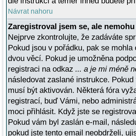
dle instrukcí a téměř ihned budete př
Návrat nahoru
Zaregistroval jsem se, ale nemohu 
Nejprve zkontrolujte, že zadáváte sp
Pokud jsou v pořádku, pak se mohla o
dvou věcí. Pokud je umožněna podpora
registraci na odkaz
... a je mi méně n
následovat zaslané instrukce. Pokud t
musí být aktivován. Některá fóra vyž
registrací, buď Vámi, nebo administr
moci přihlásit. Když jste se registrova
Pokud vám byl zaslán e-mail, násled
pokud jste tento email neobdrželi, uj