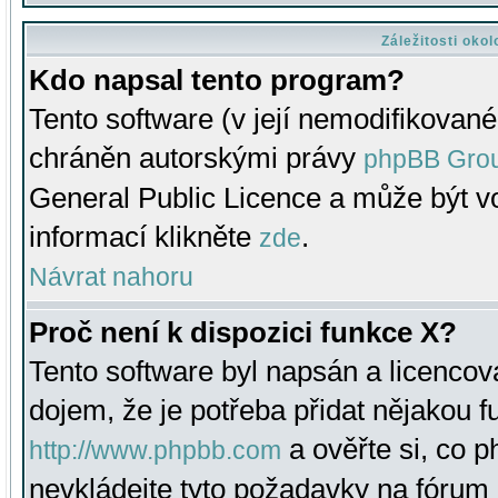
Záležitosti oko
Kdo napsal tento program?
Tento software (v její nemodifikované
chráněn autorskými právy
phpBB Gro
General Public Licence a může být vo
informací klikněte
.
zde
Návrat nahoru
Proč není k dispozici funkce X?
Tento software byl napsán a licenco
dojem, že je potřeba přidat nějakou f
a ověřte si, co 
http://www.phpbb.com
nevkládejte tyto požadavky na fóru