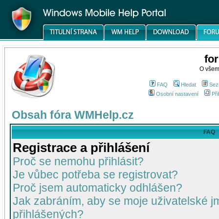
fo
O všem
FAQ
Hledat
Sez
Osobní nastavení
Při
Obsah fóra WMHelp.cz
FAQ
Registrace a přihlášení
Proč se nemohu přihlásit?
Je vůbec potřeba se registrovat?
Proč jsem automaticky odhlášen?
Jak zabráním, aby se moje uživatelské 
přihlášených?