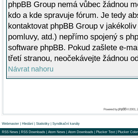
phpBB Group nemá vůbec žádnou moc 
kdo a kde spravuje fórum. Je tedy a
kontaktovat phpBB Group v jakékoliv p
pomluvy, atd.) nepřímo spojený s p
software phpBB. Pokud zašlete e-mai
třetí stranou, neočekávejte žádnou o
Návrat nahoru
phpBB
Powered by
© 2001, 
Webmaster
|
Hledání
|
Statistiky
|
Syndikační kanály
RSS News
|
RSS Downloads
|
Atom News
|
Atom Downloads
|
Plucker Text
|
Plucker Color