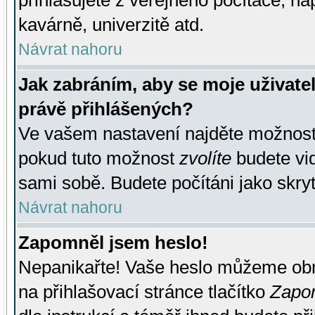
přihlašujete z veřejného počítače, na
kavárně, univerzitě atd.
Návrat nahoru
Jak zabráním, aby se moje uživate
právě přihlášených?
Ve vašem nastavení najděte možnos
pokud tuto možnost
zvolíte
budete vid
sami sobě. Budete počítáni jako skryt
Návrat nahoru
Zapomněl jsem heslo!
Nepanikařte! Vaše heslo můžeme obn
na přihlašovací stránce tlačítko
Zapom