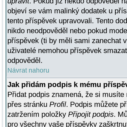
upravit
. Pokud již někdo odpověděl na
objeví se vám malinký dodatek u přísp
tento příspěvek upravovali. Tento do
nikdo neodpověděl nebo pokud moderá
příspěvek (ti by měli sami zanechat v
uživatelé nemohou příspěvek smazat,
odpověděl.
Návrat nahoru
Jak přidám podpis k mému příspě
Přidat podpis znamená, že si musíte n
přes stránku
Profil
. Podpis můžete p
zatržením položky
Připojit podpis
. Mů
pro všechny vaše příspěvky zaškrtnut