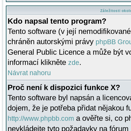
Záležitosti oko
Kdo napsal tento program?
Tento software (v její nemodifikované
chráněn autorskými právy
phpBB Gro
General Public Licence a může být vo
informací klikněte
.
zde
Návrat nahoru
Proč není k dispozici funkce X?
Tento software byl napsán a licenco
dojem, že je potřeba přidat nějakou f
a ověřte si, co 
http://www.phpbb.com
nevkládejte tyto požadavky na fóru