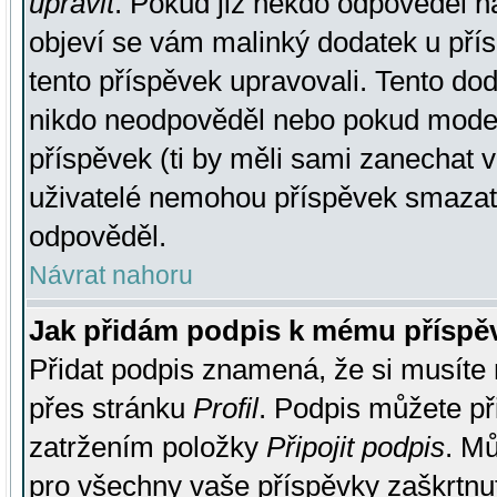
upravit
. Pokud již někdo odpověděl na
objeví se vám malinký dodatek u přísp
tento příspěvek upravovali. Tento do
nikdo neodpověděl nebo pokud moderá
příspěvek (ti by měli sami zanechat v
uživatelé nemohou příspěvek smazat,
odpověděl.
Návrat nahoru
Jak přidám podpis k mému příspě
Přidat podpis znamená, že si musíte n
přes stránku
Profil
. Podpis můžete p
zatržením položky
Připojit podpis
. Mů
pro všechny vaše příspěvky zaškrtnut