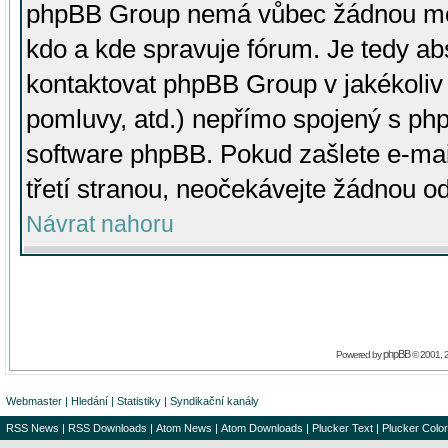
phpBB Group nemá vůbec žádnou moc 
kdo a kde spravuje fórum. Je tedy a
kontaktovat phpBB Group v jakékoliv p
pomluvy, atd.) nepřímo spojený s p
software phpBB. Pokud zašlete e-mai
třetí stranou, neočekávejte žádnou o
Návrat nahoru
phpBB
Powered by
© 2001, 
Webmaster
|
Hledání
|
Statistiky
|
Syndikační kanály
RSS News
|
RSS Downloads
|
Atom News
|
Atom Downloads
|
Plucker Text
|
Plucker Color