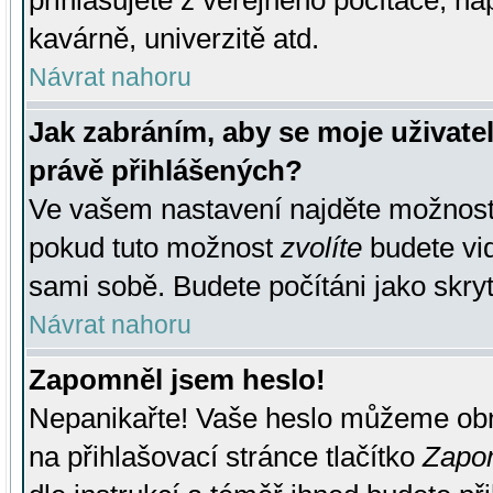
přihlašujete z veřejného počítače, na
kavárně, univerzitě atd.
Návrat nahoru
Jak zabráním, aby se moje uživate
právě přihlášených?
Ve vašem nastavení najděte možnos
pokud tuto možnost
zvolíte
budete vid
sami sobě. Budete počítáni jako skryt
Návrat nahoru
Zapomněl jsem heslo!
Nepanikařte! Vaše heslo můžeme obn
na přihlašovací stránce tlačítko
Zapom