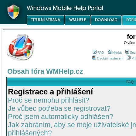
fo
O všem
FAQ
Hledat
Sez
Osobní nastavení
Při
Obsah fóra WMHelp.cz
FAQ
Registrace a přihlášení
Proč se nemohu přihlásit?
Je vůbec potřeba se registrovat?
Proč jsem automaticky odhlášen?
Jak zabráním, aby se moje uživatelské 
přihlášených?