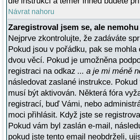
dle instrukcí a téměř ihned budete př
Návrat nahoru
Zaregistroval jsem se, ale nemohu 
Nejprve zkontrolujte, že zadáváte sp
Pokud jsou v pořádku, pak se mohla o
dvou věcí. Pokud je umožněna podpora
registraci na odkaz
... a je mi méně n
následovat zaslané instrukce. Pokud t
musí být aktivován. Některá fóra vyž
registrací, buď Vámi, nebo administr
moci přihlásit. Když jste se registrova
Pokud vám byl zaslán e-mail, násled
pokud jste tento email neobdrželi, uj