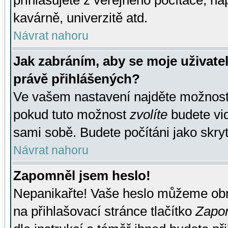
přihlašujete z veřejného počítače, na
kavárně, univerzitě atd.
Návrat nahoru
Jak zabráním, aby se moje uživate
právě přihlášených?
Ve vašem nastavení najděte možnos
pokud tuto možnost
zvolíte
budete vid
sami sobě. Budete počítáni jako skryt
Návrat nahoru
Zapomněl jsem heslo!
Nepanikařte! Vaše heslo můžeme obn
na přihlašovací stránce tlačítko
Zapom