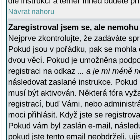
dle instrukcí a téměř ihned budete př
Návrat nahoru
Zaregistroval jsem se, ale nemohu 
Nejprve zkontrolujte, že zadáváte sp
Pokud jsou v pořádku, pak se mohla o
dvou věcí. Pokud je umožněna podpora
registraci na odkaz
... a je mi méně n
následovat zaslané instrukce. Pokud t
musí být aktivován. Některá fóra vyž
registrací, buď Vámi, nebo administr
moci přihlásit. Když jste se registrova
Pokud vám byl zaslán e-mail, násled
pokud jste tento email neobdrželi, uj