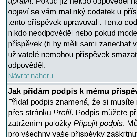
upravit
. Pokud již někdo odpověděl na
objeví se vám malinký dodatek u přísp
tento příspěvek upravovali. Tento do
nikdo neodpověděl nebo pokud moderá
příspěvek (ti by měli sami zanechat v
uživatelé nemohou příspěvek smazat,
odpověděl.
Návrat nahoru
Jak přidám podpis k mému příspě
Přidat podpis znamená, že si musíte n
přes stránku
Profil
. Podpis můžete p
zatržením položky
Připojit podpis
. Mů
pro všechny vaše příspěvky zaškrtnut