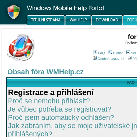
fo
O všem
FAQ
Hledat
Sez
Osobní nastavení
Při
Obsah fóra WMHelp.cz
FAQ
Registrace a přihlášení
Proč se nemohu přihlásit?
Je vůbec potřeba se registrovat?
Proč jsem automaticky odhlášen?
Jak zabráním, aby se moje uživatelské 
přihlášených?