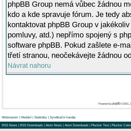
phpBB Group nemá vůbec žádnou moc 
kdo a kde spravuje fórum. Je tedy a
kontaktovat phpBB Group v jakékoliv p
pomluvy, atd.) nepřímo spojený s p
software phpBB. Pokud zašlete e-mai
třetí stranou, neočekávejte žádnou o
Návrat nahoru
phpBB
Powered by
© 2001, 
Webmaster
|
Hledání
|
Statistiky
|
Syndikační kanály
RSS News
|
RSS Downloads
|
Atom News
|
Atom Downloads
|
Plucker Text
|
Plucker Color