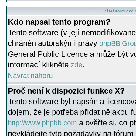
Záležitosti oko
Kdo napsal tento program?
Tento software (v její nemodifikované
chráněn autorskými právy
phpBB Gro
General Public Licence a může být vo
informací klikněte
.
zde
Návrat nahoru
Proč není k dispozici funkce X?
Tento software byl napsán a licenco
dojem, že je potřeba přidat nějakou f
a ověřte si, co 
http://www.phpbb.com
nevkládejte tyto požadavky na fóru