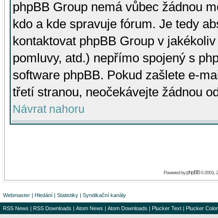
phpBB Group nemá vůbec žádnou moc 
kdo a kde spravuje fórum. Je tedy a
kontaktovat phpBB Group v jakékoliv p
pomluvy, atd.) nepřímo spojený s p
software phpBB. Pokud zašlete e-mai
třetí stranou, neočekávejte žádnou o
Návrat nahoru
phpBB
Powered by
© 2001, 
Webmaster
|
Hledání
|
Statistiky
|
Syndikační kanály
RSS News
|
RSS Downloads
|
Atom News
|
Atom Downloads
|
Plucker Text
|
Plucker Color