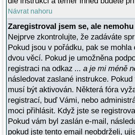
dle instrukcí a téměř ihned budete př
Návrat nahoru
Zaregistroval jsem se, ale nemohu 
Nejprve zkontrolujte, že zadáváte sp
Pokud jsou v pořádku, pak se mohla o
dvou věcí. Pokud je umožněna podpora
registraci na odkaz
... a je mi méně n
následovat zaslané instrukce. Pokud t
musí být aktivován. Některá fóra vyž
registrací, buď Vámi, nebo administr
moci přihlásit. Když jste se registrova
Pokud vám byl zaslán e-mail, násled
pokud jste tento email neobdrželi, uj