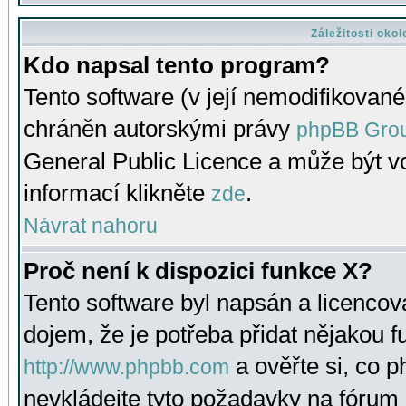
Záležitosti oko
Kdo napsal tento program?
Tento software (v její nemodifikované
chráněn autorskými právy
phpBB Gro
General Public Licence a může být vo
informací klikněte
.
zde
Návrat nahoru
Proč není k dispozici funkce X?
Tento software byl napsán a licenco
dojem, že je potřeba přidat nějakou f
a ověřte si, co 
http://www.phpbb.com
nevkládejte tyto požadavky na fóru