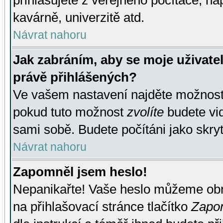
přihlašujete z veřejného počítače, na
kavárně, univerzitě atd.
Návrat nahoru
Jak zabráním, aby se moje uživate
právě přihlášených?
Ve vašem nastavení najděte možnos
pokud tuto možnost
zvolíte
budete vid
sami sobě. Budete počítáni jako skryt
Návrat nahoru
Zapomněl jsem heslo!
Nepanikařte! Vaše heslo můžeme obn
na přihlašovací stránce tlačítko
Zapom