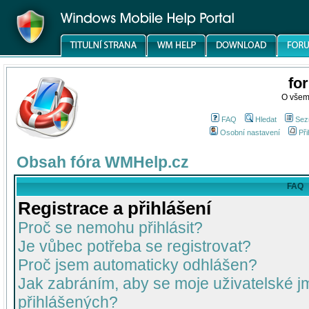
fo
O všem
FAQ
Hledat
Sez
Osobní nastavení
Při
Obsah fóra WMHelp.cz
FAQ
Registrace a přihlášení
Proč se nemohu přihlásit?
Je vůbec potřeba se registrovat?
Proč jsem automaticky odhlášen?
Jak zabráním, aby se moje uživatelské 
přihlášených?