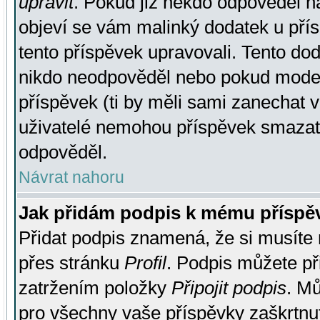
upravit
. Pokud již někdo odpověděl na
objeví se vám malinký dodatek u přísp
tento příspěvek upravovali. Tento do
nikdo neodpověděl nebo pokud moderá
příspěvek (ti by měli sami zanechat v
uživatelé nemohou příspěvek smazat,
odpověděl.
Návrat nahoru
Jak přidám podpis k mému příspě
Přidat podpis znamená, že si musíte n
přes stránku
Profil
. Podpis můžete p
zatržením položky
Připojit podpis
. Mů
pro všechny vaše příspěvky zaškrtnut