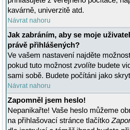
přihlašujete z veřejného počítače, na
kavárně, univerzitě atd.
Návrat nahoru
Jak zabráním, aby se moje uživate
právě přihlášených?
Ve vašem nastavení najděte možnos
pokud tuto možnost
zvolíte
budete vid
sami sobě. Budete počítáni jako skryt
Návrat nahoru
Zapomněl jsem heslo!
Nepanikařte! Vaše heslo můžeme obn
na přihlašovací stránce tlačítko
Zapom