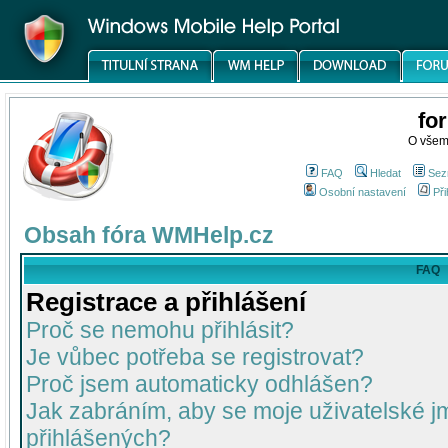
fo
O všem
FAQ
Hledat
Sez
Osobní nastavení
Při
Obsah fóra WMHelp.cz
FAQ
Registrace a přihlášení
Proč se nemohu přihlásit?
Je vůbec potřeba se registrovat?
Proč jsem automaticky odhlášen?
Jak zabráním, aby se moje uživatelské 
přihlášených?