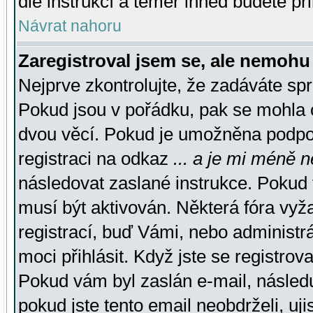
dle instrukcí a téměř ihned budete př
Návrat nahoru
Zaregistroval jsem se, ale nemohu 
Nejprve zkontrolujte, že zadáváte sp
Pokud jsou v pořádku, pak se mohla o
dvou věcí. Pokud je umožněna podpora
registraci na odkaz
... a je mi méně n
následovat zaslané instrukce. Pokud t
musí být aktivován. Některá fóra vyž
registrací, buď Vámi, nebo administr
moci přihlásit. Když jste se registrova
Pokud vám byl zaslán e-mail, násled
pokud jste tento email neobdrželi, uj