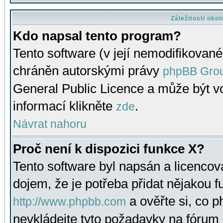
Záležitosti oko
Kdo napsal tento program?
Tento software (v její nemodifikované
chráněn autorskými právy
phpBB Gro
General Public Licence a může být vo
informací klikněte
.
zde
Návrat nahoru
Proč není k dispozici funkce X?
Tento software byl napsán a licenco
dojem, že je potřeba přidat nějakou f
a ověřte si, co 
http://www.phpbb.com
nevkládejte tyto požadavky na fóru