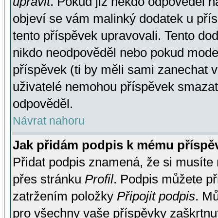
upravit
. Pokud již někdo odpověděl na
objeví se vám malinký dodatek u přísp
tento příspěvek upravovali. Tento do
nikdo neodpověděl nebo pokud moderá
příspěvek (ti by měli sami zanechat v
uživatelé nemohou příspěvek smazat,
odpověděl.
Návrat nahoru
Jak přidám podpis k mému příspě
Přidat podpis znamená, že si musíte n
přes stránku
Profil
. Podpis můžete p
zatržením položky
Připojit podpis
. Mů
pro všechny vaše příspěvky zaškrtnut