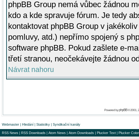
phpBB Group nemá vůbec žádnou moc 
kdo a kde spravuje fórum. Je tedy a
kontaktovat phpBB Group v jakékoliv p
pomluvy, atd.) nepřímo spojený s p
software phpBB. Pokud zašlete e-mai
třetí stranou, neočekávejte žádnou o
Návrat nahoru
phpBB
Powered by
© 2001, 
Webmaster
|
Hledání
|
Statistiky
|
Syndikační kanály
RSS News
|
RSS Downloads
|
Atom News
|
Atom Downloads
|
Plucker Text
|
Plucker Color