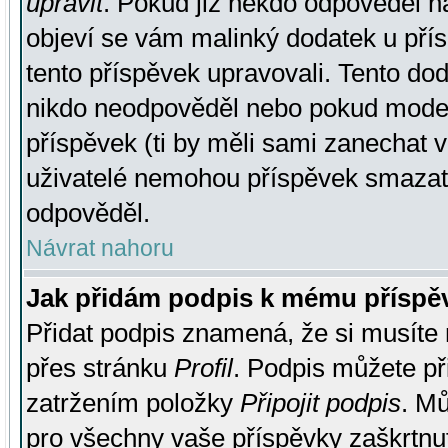
upravit
. Pokud již někdo odpověděl na
objeví se vám malinký dodatek u přísp
tento příspěvek upravovali. Tento do
nikdo neodpověděl nebo pokud moderá
příspěvek (ti by měli sami zanechat v
uživatelé nemohou příspěvek smazat,
odpověděl.
Návrat nahoru
Jak přidám podpis k mému příspě
Přidat podpis znamená, že si musíte n
přes stránku
Profil
. Podpis můžete p
zatržením položky
Připojit podpis
. Mů
pro všechny vaše příspěvky zaškrtnut