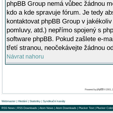
phpBB Group nemá vůbec žádnou moc 
kdo a kde spravuje fórum. Je tedy a
kontaktovat phpBB Group v jakékoliv p
pomluvy, atd.) nepřímo spojený s p
software phpBB. Pokud zašlete e-mai
třetí stranou, neočekávejte žádnou o
Návrat nahoru
phpBB
Powered by
© 2001, 
Webmaster
|
Hledání
|
Statistiky
|
Syndikační kanály
RSS News
|
RSS Downloads
|
Atom News
|
Atom Downloads
|
Plucker Text
|
Plucker Color