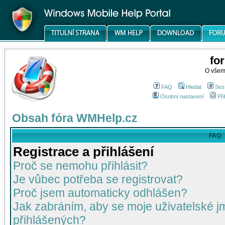
fo
O všem
FAQ
Hledat
Sez
Osobní nastavení
Při
Obsah fóra WMHelp.cz
FAQ
Registrace a přihlášení
Proč se nemohu přihlásit?
Je vůbec potřeba se registrovat?
Proč jsem automaticky odhlášen?
Jak zabráním, aby se moje uživatelské 
přihlášených?