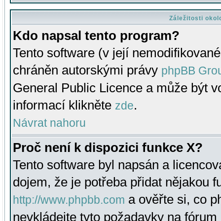
Záležitosti oko
Kdo napsal tento program?
Tento software (v její nemodifikované
chráněn autorskými právy
phpBB Gro
General Public Licence a může být vo
informací klikněte
.
zde
Návrat nahoru
Proč není k dispozici funkce X?
Tento software byl napsán a licenco
dojem, že je potřeba přidat nějakou f
a ověřte si, co 
http://www.phpbb.com
nevkládejte tyto požadavky na fóru