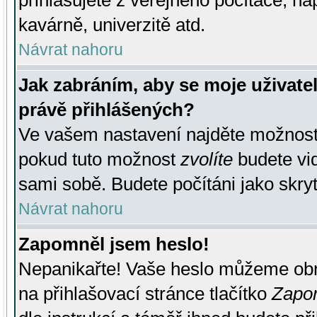
přihlašujete z veřejného počítače, na
kavárně, univerzitě atd.
Návrat nahoru
Jak zabráním, aby se moje uživate
právě přihlášených?
Ve vašem nastavení najděte možnos
pokud tuto možnost
zvolíte
budete vid
sami sobě. Budete počítáni jako skryt
Návrat nahoru
Zapomněl jsem heslo!
Nepanikařte! Vaše heslo můžeme obn
na přihlašovací stránce tlačítko
Zapom