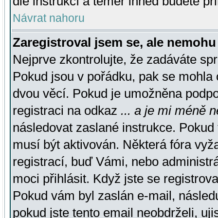
dle instrukcí a téměř ihned budete př
Návrat nahoru
Zaregistroval jsem se, ale nemohu 
Nejprve zkontrolujte, že zadáváte sp
Pokud jsou v pořádku, pak se mohla o
dvou věcí. Pokud je umožněna podpora
registraci na odkaz
... a je mi méně n
následovat zaslané instrukce. Pokud t
musí být aktivován. Některá fóra vyž
registrací, buď Vámi, nebo administr
moci přihlásit. Když jste se registrova
Pokud vám byl zaslán e-mail, násled
pokud jste tento email neobdrželi, uj