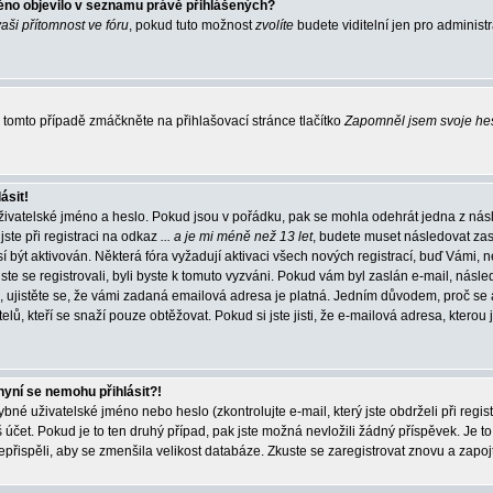
éno objevilo v seznamu právě přihlášených?
vaši přítomnost ve fóru
, pokud tuto možnost
zvolíte
budete viditelní jen pro administ
tomto případě zmáčkněte na přihlašovací stránce tlačítko
Zapomněl jsem svoje he
ásit!
živatelské jméno a heslo. Pokud jsou v pořádku, pak se mohla odehrát jedna z násl
ste při registraci na odkaz
... a je mi méně než 13 let
, budete muset následovat zas
í být aktivován. Některá fóra vyžadují aktivaci všech nových registrací, buď Vámi,
jste se registrovali, byli byste k tomuto vyzváni. Pokud vám byl zaslán e-mail, násle
, ujistěte se, že vámi zadaná emailová adresa je platná. Jedním důvodem, proč se 
elů, kteří se snaží pouze obtěžovat. Pokud si jste jisti, že e-mailová adresa, kterou j
nyní se nemohu přihlásit?!
né uživatelské jméno nebo heslo (zkontrolujte e-mail, který jste obdrželi při regis
čet. Pokud je to ten druhý případ, pak jste možná nevložili žádný příspěvek. Je to
nepřispěli, aby se zmenšila velikost databáze. Zkuste se zaregistrovat znovu a zapoj