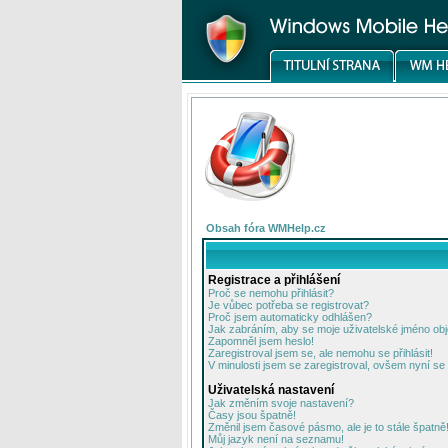
Obsah fóra WMHelp.cz
Registrace a přihlášení
Proč se nemohu přihlásit?
Je vůbec potřeba se registrovat?
Proč jsem automaticky odhlášen?
Jak zabráním, aby se moje uživatelské jméno ob
Zapomněl jsem heslo!
Zaregistroval jsem se, ale nemohu se přihlásit!
V minulosti jsem se zaregistroval, ovšem nyní se 
Uživatelská nastavení
Jak změním svoje nastavení?
Časy jsou špatně!
Změnil jsem časové pásmo, ale je to stále špatně
Můj jazyk není na seznamu!