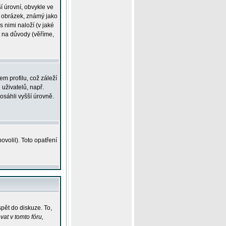
í úrovní, obvykle ve
ší obrázek, známý jako
s nimi naloží (v jaké
t na důvody (věříme,
m profilu, což záleží
 uživatelů, např.
osáhli vyšší úrovně.
volil). Toto opatření
pět do diskuze. To,
at v tomto fóru,