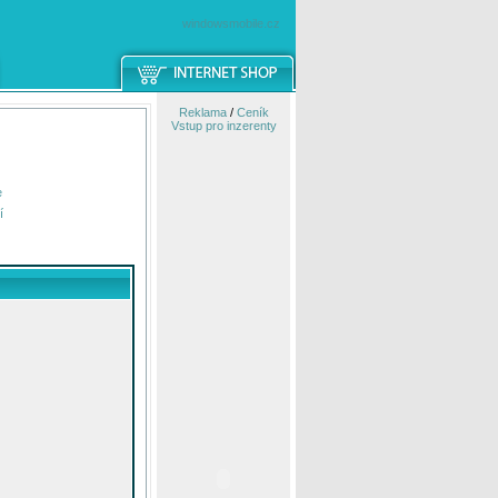
windowsmobile.cz
Reklama
/
Ceník
Vstup pro inzerenty
e
í