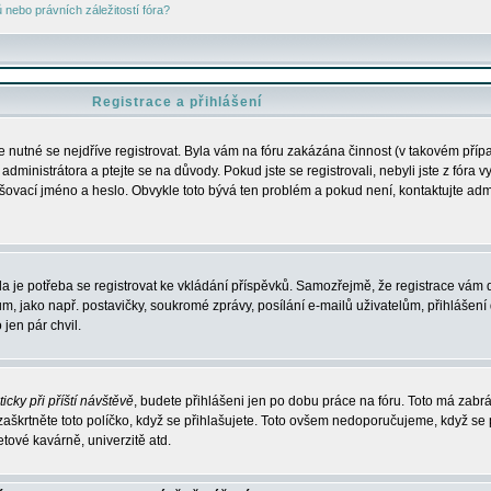
nebo právních záležitostí fóra?
Registrace a přihlášení
je nutné se nejdříve registrovat. Byla vám na fóru zakázána činnost (v takovém příp
dministrátora a ptejte se na důvody. Pokud jste se registrovali, nebyli jste z fóra v
lašovací jméno a heslo. Obvykle toto bývá ten problém a pokud není, kontaktujte ad
da je potřeba se registrovat ke vkládání příspěvků. Samozřejmě, že registrace vám d
ako např. postavičky, soukromé zprávy, posílání e-mailů uživatelům, přihlášení d
jen pár chvil.
icky při příští návštěvě
, budete přihlášeni jen po dobu práce na fóru. Toto má zabrá
 zaškrtněte toto políčko, když se přihlašujete. Toto ovšem nedoporučujeme, když se 
etové kavárně, univerzitě atd.