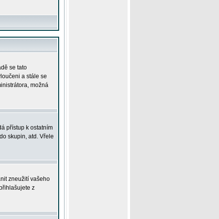
adě se tato
yloučeni a stále se
ministrátora, možná
á přístup k ostatním
o skupin, atd. Vřele
nit zneužití vašeho
přihlašujete z