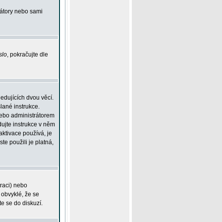
rátory nebo sami
slo
, pokračujte dle
edujících dvou věcí.
lané instrukce.
 nebo administrátorem
dujte instrukce v něm
aktivace používá, je
ste použili je platná,
traci) nebo
 obvyklé, že se
te se do diskuzí.