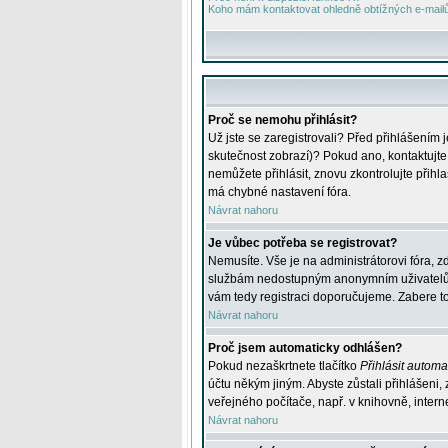
Koho mám kontaktovat ohledně obtížných e-mailů 
Proč se nemohu přihlásit?
Už jste se zaregistrovali? Před přihlášením 
skutečnost zobrazí)? Pokud ano, kontaktujte a
nemůžete přihlásit, znovu zkontrolujte přih
má chybné nastavení fóra.
Návrat nahoru
Je vůbec potřeba se registrovat?
Nemusíte. Vše je na administrátorovi fóra, z
službám nedostupným anonymním uživatelům, j
vám tedy registraci doporučujeme. Zabere to 
Návrat nahoru
Proč jsem automaticky odhlášen?
Pokud nezaškrtnete tlačítko
Přihlásit automat
účtu někým jiným. Abyste zůstali přihlášeni,
veřejného počítače, např. v knihovně, intern
Návrat nahoru