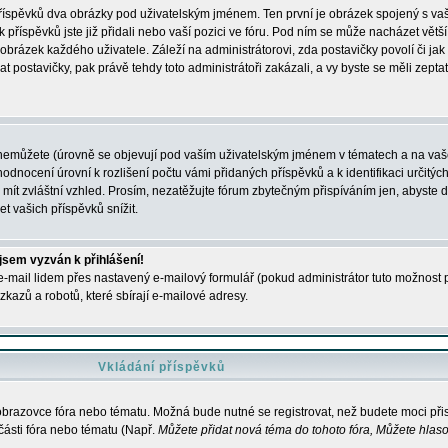
 příspěvků dva obrázky pod uživatelským jménem. Ten první je obrázek spojený s vaš
ik příspěvků jste již přidali nebo vaší pozici ve fóru. Pod ním se může nacházet vět
í obrázek každého uživatele. Záleží na administrátorovi, zda postavičky povolí či jak 
postavičky, pak právě tehdy toto administrátoři zakázali, a vy byste se měli zepta
nemůžete (úrovně se objevují pod vaším uživatelským jménem v tématech a na vaše
odnocení úrovní k rozlišení počtu vámi přidaných příspěvků a k identifikaci určitých
ít zvláštní vzhled. Prosím, nezatěžujte fórum zbytečným přispíváním jen, abyste d
 vašich příspěvků snížit.
 jsem vyzván k přihlášení!
-mail lidem přes nastavený e-mailový formulář (pokud administrátor tuto možnost po
azů a robotů, které sbírají e-mailové adresy.
Vkládání příspěvků
 obrazovce fóra nebo tématu. Možná bude nutné se registrovat, než budete moci přis
části fóra nebo tématu (Např.
Můžete přidat nová téma do tohoto fóra, Můžete hlasov