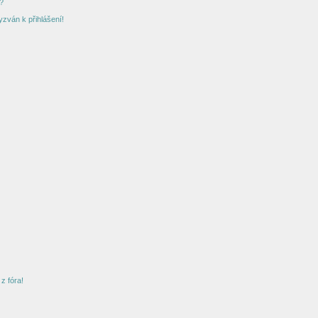
?
yzván k přihlášení!
z fóra!