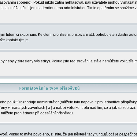
s hlasováním spojeno). Pokud nikdo zatím nehlasoval, pak uživatelé mohou vymazat
y to tak může učinit jen moderátor nebo administrátor. Tímto opatřením se snažíme z
m lidem či skupinám. Ke čtení, prohlížení, přispívání atd. potřebujete zvláštní auto
že kontaktujte je.
aby nebyly zkresleny výsledky). Pokud jste registrováni a stále nemůžete volit, zř
Formátování a typy příspěvků
ho použití rozhoduje administrátor (můžete toto nepovolit pro jednotlivé příspěv
y v hranatých závorkách [ a ] a nabízí větší kontrolu nad tím, co a jak se zobrazí. 
 můžete prohlédnout při odesílání příspěvku.
volí. Pokud to máte povoleno, zjistíte, že jen některé tagy fungují, což je
bezpečnos