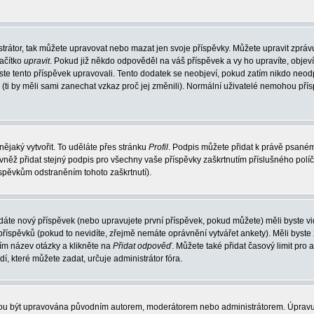
trátor, tak můžete upravovat nebo mazat jen svoje příspěvky. Můžete upravit zpráv
lačítko
upravit
. Pokud již někdo odpověděl na váš příspěvek a vy ho upravíte, objev
t jste tento příspěvek upravovali. Tento dodatek se neobjeví, pokud zatím nikdo ne
k (ti by měli sami zanechat vzkaz proč jej změnili). Normální uživatelé nemohou př
nějaký vytvořit. To uděláte přes stránku
Profil
. Podpis můžete přidat k právě psané
vněž přidat stejný podpis pro všechny vaše příspěvky zaškrtnutím příslušného políč
spěvkům odstraněním tohoto zaškrtnutí).
dáte nový příspěvek (nebo upravujete první příspěvek, pokud můžete) měli byste vid
íspěvků (pokud to nevidíte, zřejmě nemáte oprávnění vytvářet ankety). Měli byste
ím název otázky a klikněte na
Přidat odpověď
. Můžete také přidat časový limit pro 
které můžete zadat, určuje administrátor fóra.
ohou být upravována původním autorem, moderátorem nebo administrátorem. Úpravu 