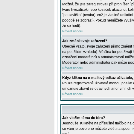
Možná, že jste zaregistrovali při prohlížení
tvaru hvězdiček nebo kostiček ukazující, kol
"postavička" (avatar), což je vlastně unikátn
podobě se zobrazí). Pokud nemůžete využívat 
že se hodí).
Návrat nahoru
Jak změní svoje zařazení?
Obecně vzato, svoje zařazení přímo změnit 
na použitém vzhledu). Většina fór používají h
označení moderátorů a administrátorů může m
Moderátor nebo administrátor pak může počet
Návrat nahoru
Když kliknu na e-mailový odkaz uživatele,
Pouze registrovaní uživatelé mohou posílat e
umožňuje zbavit se otravných anonymních vzk
Návrat nahoru
Jak vložím téma do fóra?
Jednouše. Klikněte na příslušné tlačítko na
co vám je povoleno můžete vidět na spodní 