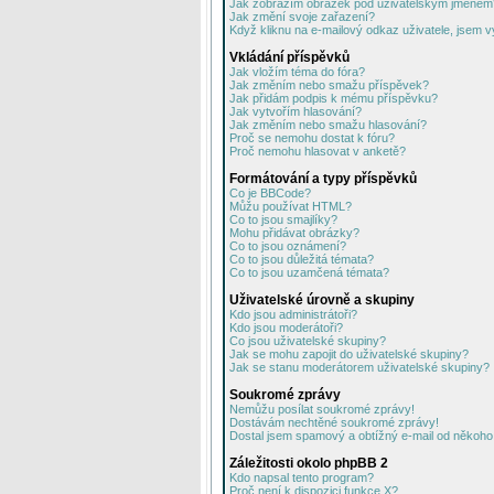
Jak zobrazím obrázek pod uživatelským jménem
Jak změní svoje zařazení?
Když kliknu na e-mailový odkaz uživatele, jsem v
Vkládání příspěvků
Jak vložím téma do fóra?
Jak změním nebo smažu příspěvek?
Jak přidám podpis k mému příspěvku?
Jak vytvořím hlasování?
Jak změním nebo smažu hlasování?
Proč se nemohu dostat k fóru?
Proč nemohu hlasovat v anketě?
Formátování a typy příspěvků
Co je BBCode?
Můžu používat HTML?
Co to jsou smajlíky?
Mohu přidávat obrázky?
Co to jsou oznámení?
Co to jsou důležitá témata?
Co to jsou uzamčená témata?
Uživatelské úrovně a skupiny
Kdo jsou administrátoři?
Kdo jsou moderátoři?
Co jsou uživatelské skupiny?
Jak se mohu zapojit do uživatelské skupiny?
Jak se stanu moderátorem uživatelské skupiny?
Soukromé zprávy
Nemůžu posílat soukromé zprávy!
Dostávám nechtěné soukromé zprávy!
Dostal jsem spamový a obtížný e-mail od někoho 
Záležitosti okolo phpBB 2
Kdo napsal tento program?
Proč není k dispozici funkce X?