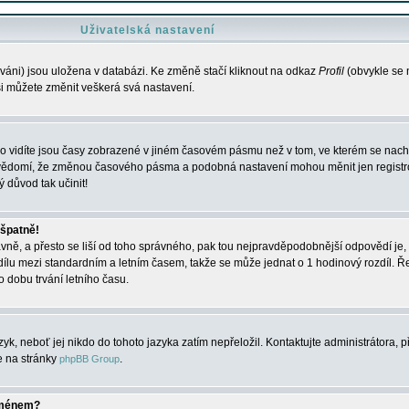
Uživatelská nastavení
váni) jsou uložena v databázi. Ke změně stačí kliknout na odkaz
Profil
(obvykle se n
 si můžete změnit veškerá svá nastavení.
o vidíte jsou časy zobrazené v jiném časovém pásmu než v tom, ve kterém se nacház
 vědomí, že změnou časového pásma a podobná nastavení mohou měnit jen registro
ý důvod tak učinit!
 špatně!
rávně, a přesto se liší od toho správného, pak tou nejpravděpodobnější odpovědí je, 
dílu mezi standardním a letním časem, takže se může jednat o 1 hodinový rozdíl. 
dobu trvání letního času.
yk, neboť jej nikdo do tohoto jazyka zatím nepřeložil. Kontaktujte administrátora, p
te na stránky
.
phpBB Group
jménem?