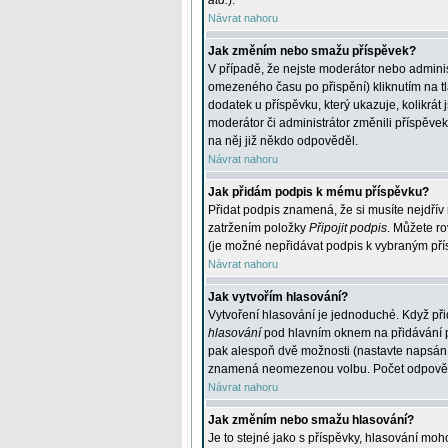
atd.
).
Návrat nahoru
Jak změním nebo smažu příspěvek?
V případě, že nejste moderátor nebo adminis
omezeného času po přispění) kliknutím na t
dodatek u příspěvku, který ukazuje, kolikrá
moderátor či administrátor změnili příspěve
na něj již někdo odpověděl.
Návrat nahoru
Jak přidám podpis k mému příspěvku?
Přidat podpis znamená, že si musíte nejdřív 
zatržením položky
Připojit podpis
. Můžete ro
(je možné nepřidávat podpis k vybraným pří
Návrat nahoru
Jak vytvořím hlasování?
Vytvoření hlasování je jednoduché. Když při
hlasování
pod hlavním oknem na přidávání př
pak alespoň dvě možnosti (nastavte napsán
znamená neomezenou volbu. Počet odpovědí, 
Návrat nahoru
Jak změním nebo smažu hlasování?
Je to stejné jako s příspěvky, hlasování m