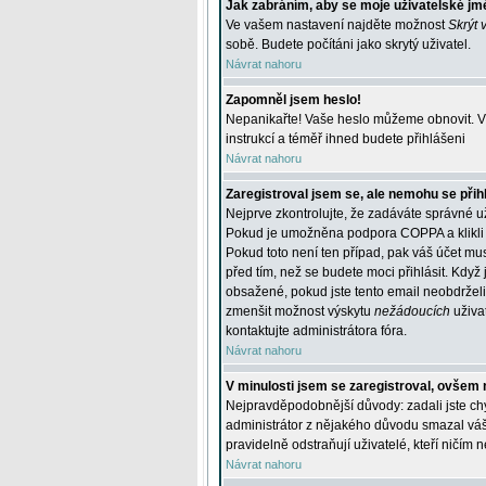
Jak zabráním, aby se moje uživatelské jm
Ve vašem nastavení najděte možnost
Skrýt 
sobě. Budete počítáni jako skrytý uživatel.
Návrat nahoru
Zapomněl jsem heslo!
Nepanikařte! Vaše heslo můžeme obnovit. V 
instrukcí a téměř ihned budete přihlášeni
Návrat nahoru
Zaregistroval jsem se, ale nemohu se přihl
Nejprve zkontrolujte, že zadáváte správné u
Pokud je umožněna podpora COPPA a klikli j
Pokud toto není ten případ, pak váš účet mus
před tím, než se budete moci přihlásit. Když 
obsažené, pokud jste tento email neobdrželi
zmenšit možnost výskytu
nežádoucích
uživat
kontaktujte administrátora fóra.
Návrat nahoru
V minulosti jsem se zaregistroval, ovšem 
Nejpravděpodobnější důvody: zadali jste chyb
administrátor z nějakého důvodu smazal váš ú
pravidelně odstraňují uživatelé, kteří ničím 
Návrat nahoru