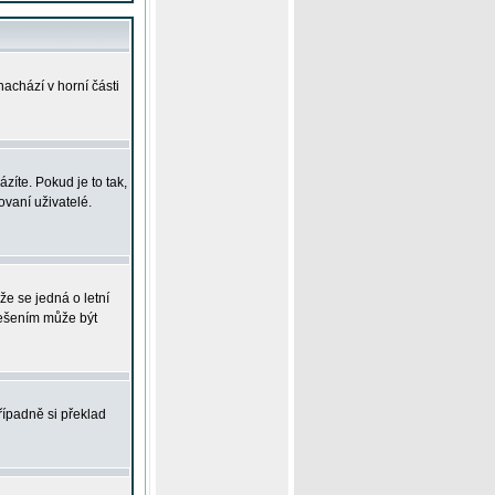
achází v horní části
íte. Pokud je to tak,
vaní uživatelé.
že se jedná o letní
Řešením může být
řípadně si překlad