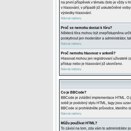
na první příspěvek v tématu (toto je vždy 
v hlasování, v případě již uskutečněné volb
výsledky hlasování.
Návrat nahoru
Proč se nemohu dostat k fóru?
Některá fóra mohou být znepřístupněna určitý
poskytnout jen moderátor a administrátor, tak
Návrat nahoru
Proč nemohu hlasovat v anketě?
Hlasovat mohou jen registrovaní uživatelé (
přístup nebo je hlasování již ukončeno.
Návrat nahoru
Co je BBCode?
BBCode je zvláštní implementace HTML. O je
sobě je podobný stylu HTML, tagy jsou uzavřen
BBCode si prohlédněte průvodce, kterého si
Návrat nahoru
Můžu používat HTML?
To závisí na tom, zda vám to administrátor po