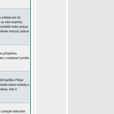
u (někdy jen do
í se vám malinký
odpověděl nebo pokud
íspěvek smazat, pokud
mu příspěvku
ka v nastavení profilu
ět tlačítko
Přidat
 zadat název ankety a
anketu, kde 0
zahájíte kliknutím