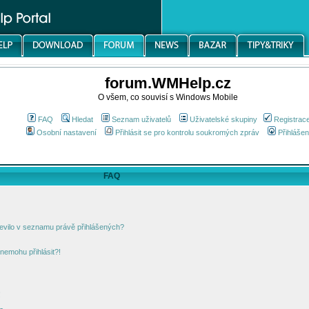
forum.WMHelp.cz
O všem, co souvisí s Windows Mobile
FAQ
Hledat
Seznam uživatelů
Uživatelské skupiny
Registrac
Osobní nastavení
Přihlásit se pro kontrolu soukromých zpráv
Přihlášen
FAQ
jevilo v seznamu právě přihlášených?
nemohu přihlásit?!
!