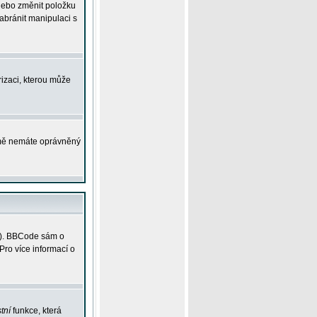
 nebo změnit položku
abránit manipulaci s
rizaci, kterou může
ejmě nemáte oprávněný
ky). BBCode sám o
Pro více informací o
tní
funkce, která