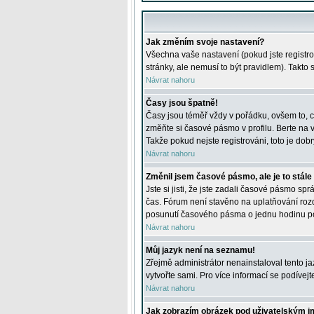
Jak změním svoje nastavení?
Všechna vaše nastavení (pokud jste registro
stránky, ale nemusí to být pravidlem). Takto
Návrat nahoru
Časy jsou špatně!
Časy jsou téměř vždy v pořádku, ovšem to, c
změňte si časové pásmo v profilu. Berte na
Takže pokud nejste registrováni, toto je dobr
Návrat nahoru
Změnil jsem časové pásmo, ale je to stále
Jste si jisti, že jste zadali časové pásmo sp
čas. Fórum není stavěno na uplatňování roz
posunutí časového pásma o jednu hodinu po 
Návrat nahoru
Můj jazyk není na seznamu!
Zřejmě administrátor nenainstaloval tento jaz
vytvořte sami. Pro více informací se podívej
Návrat nahoru
Jak zobrazím obrázek pod uživatelským 