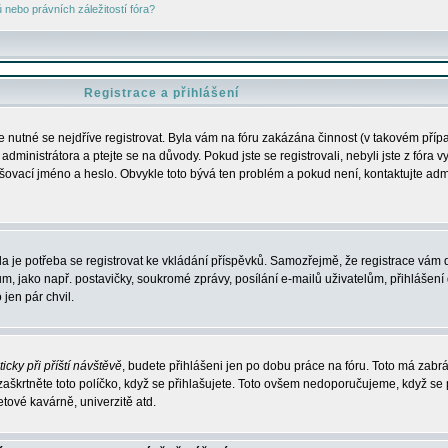
nebo právních záležitostí fóra?
Registrace a přihlášení
je nutné se nejdříve registrovat. Byla vám na fóru zakázána činnost (v takovém příp
dministrátora a ptejte se na důvody. Pokud jste se registrovali, nebyli jste z fóra v
lašovací jméno a heslo. Obvykle toto bývá ten problém a pokud není, kontaktujte ad
da je potřeba se registrovat ke vkládání příspěvků. Samozřejmě, že registrace vám d
ako např. postavičky, soukromé zprávy, posílání e-mailů uživatelům, přihlášení d
jen pár chvil.
icky při příští návštěvě
, budete přihlášeni jen po dobu práce na fóru. Toto má zabrá
 zaškrtněte toto políčko, když se přihlašujete. Toto ovšem nedoporučujeme, když se 
etové kavárně, univerzitě atd.