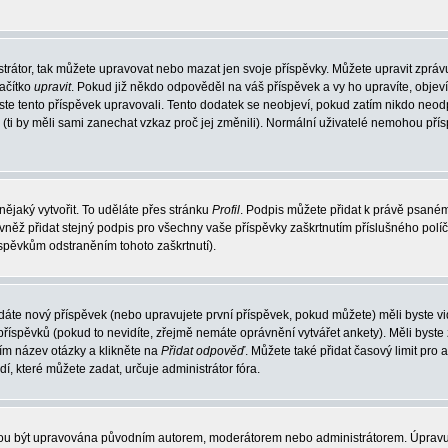
trátor, tak můžete upravovat nebo mazat jen svoje příspěvky. Můžete upravit zpráv
lačítko
upravit
. Pokud již někdo odpověděl na váš příspěvek a vy ho upravíte, objev
t jste tento příspěvek upravovali. Tento dodatek se neobjeví, pokud zatím nikdo ne
k (ti by měli sami zanechat vzkaz proč jej změnili). Normální uživatelé nemohou př
nějaký vytvořit. To uděláte přes stránku
Profil
. Podpis můžete přidat k právě psané
vněž přidat stejný podpis pro všechny vaše příspěvky zaškrtnutím příslušného políč
spěvkům odstraněním tohoto zaškrtnutí).
dáte nový příspěvek (nebo upravujete první příspěvek, pokud můžete) měli byste vid
íspěvků (pokud to nevidíte, zřejmě nemáte oprávnění vytvářet ankety). Měli byste
ím název otázky a klikněte na
Přidat odpověď
. Můžete také přidat časový limit pro 
které můžete zadat, určuje administrátor fóra.
ohou být upravována původním autorem, moderátorem nebo administrátorem. Úpravu 