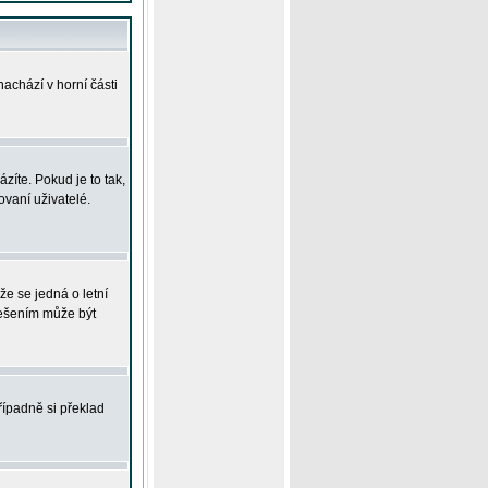
achází v horní části
íte. Pokud je to tak,
vaní uživatelé.
že se jedná o letní
Řešením může být
řípadně si překlad