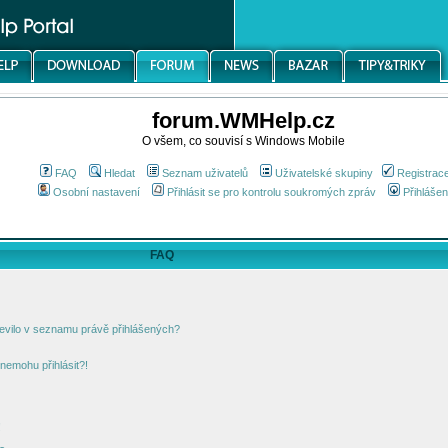
forum.WMHelp.cz
O všem, co souvisí s Windows Mobile
FAQ
Hledat
Seznam uživatelů
Uživatelské skupiny
Registrac
Osobní nastavení
Přihlásit se pro kontrolu soukromých zpráv
Přihlášen
FAQ
jevilo v seznamu právě přihlášených?
nemohu přihlásit?!
!