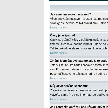
Jak změním svoje nastavení?
Všechna vaše nastavení (pokud jste registro
stránky, ale nemusí to být pravidlem). Takto
Návrat nahoru
Časy jsou špatně!
Časy jsou téměř vždy v pořádku, ovšem to, c
změňte si časové pásmo v profilu. Berte na
Takže pokud nejste registrováni, toto je dobr
Návrat nahoru
Změnil jsem časové pásmo, ale je to stále
Jste si jisti, že jste zadali časové pásmo sp
čas. Fórum není stavěno na uplatňování roz
posunutí časového pásma o jednu hodinu po 
Návrat nahoru
Můj jazyk není na seznamu!
Zřejmě administrátor nenainstaloval tento jaz
vytvořte sami. Pro více informací se podívej
Návrat nahoru
Jak zobrazím obrázek pod uživatelským 