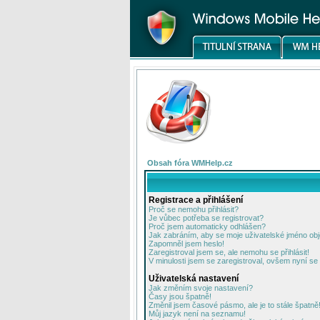
Obsah fóra WMHelp.cz
Registrace a přihlášení
Proč se nemohu přihlásit?
Je vůbec potřeba se registrovat?
Proč jsem automaticky odhlášen?
Jak zabráním, aby se moje uživatelské jméno ob
Zapomněl jsem heslo!
Zaregistroval jsem se, ale nemohu se přihlásit!
V minulosti jsem se zaregistroval, ovšem nyní se 
Uživatelská nastavení
Jak změním svoje nastavení?
Časy jsou špatně!
Změnil jsem časové pásmo, ale je to stále špatně
Můj jazyk není na seznamu!