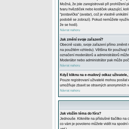
Možná, že jste zaregistrovali při prohlížení
tvaru hvězdiček nebo kostiček ukazující, kol
"postavička" (avatar), což je vlastně unikátn
podobě se zobrazí). Pokud nemůžete využívat 
že se hodí).
Návrat nahoru
Jak změní svoje zařazení?
Obecně vzato, svoje zařazení přímo změnit 
na použitém vzhledu). Většina fór používají h
označení moderátorů a administrátorů může m
Moderátor nebo administrátor pak může počet
Návrat nahoru
Když kliknu na e-mailový odkaz uživatele,
Pouze registrovaní uživatelé mohou posílat e
umožňuje zbavit se otravných anonymních vzk
Návrat nahoru
Jak vložím téma do fóra?
Jednouše. Klikněte na příslušné tlačítko na
co vám je povoleno můžete vidět na spodní 