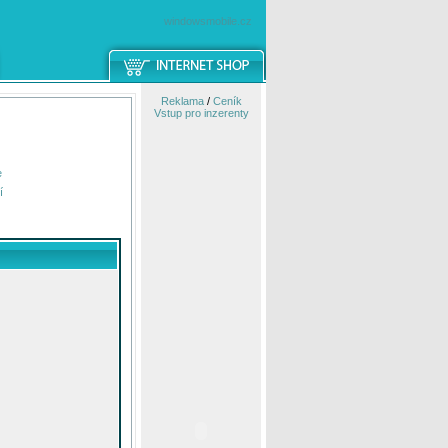
windowsmobile.cz
Reklama
/
Ceník
Vstup pro inzerenty
e
í