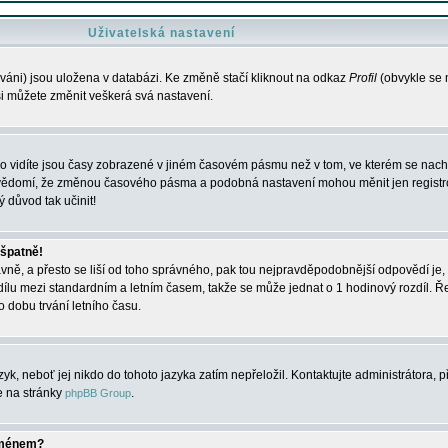
Uživatelská nastavení
váni) jsou uložena v databázi. Ke změně stačí kliknout na odkaz
Profil
(obvykle se n
 si můžete změnit veškerá svá nastavení.
o vidíte jsou časy zobrazené v jiném časovém pásmu než v tom, ve kterém se nacház
 vědomí, že změnou časového pásma a podobná nastavení mohou měnit jen registro
ý důvod tak učinit!
 špatně!
rávně, a přesto se liší od toho správného, pak tou nejpravděpodobnější odpovědí je, 
dílu mezi standardním a letním časem, takže se může jednat o 1 hodinový rozdíl. 
dobu trvání letního času.
yk, neboť jej nikdo do tohoto jazyka zatím nepřeložil. Kontaktujte administrátora, p
te na stránky
.
phpBB Group
jménem?