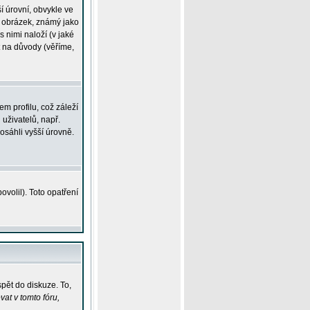
í úrovní, obvykle ve
ší obrázek, známý jako
s nimi naloží (v jaké
t na důvody (věříme,
m profilu, což záleží
 uživatelů, např.
osáhli vyšší úrovně.
volil). Toto opatření
pět do diskuze. To,
at v tomto fóru,