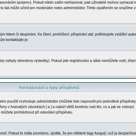
s hlasováním spojeno). Pokud nikdo zatím nehlasoval, pak uživatelé mohou vymazat
y to tak může učinit jen moderátor nebo administrátor. Tímto opatřením se snažíme z
m lidem či skupinám. Ke čtení, prohlížení, přispívání atd. potřebujete zvláštní auto
že kontaktujte je.
aby nebyly zkresleny výsledky). Pokud jste registrováni a stále nemůžete volit, zř
Formátování a typy příspěvků
ho použití rozhoduje administrátor (můžete toto nepovolit pro jednotlivé příspěv
y v hranatých závorkách [ a ] a nabízí větší kontrolu nad tím, co a jak se zobrazí. 
 můžete prohlédnout při odesílání příspěvku.
volí. Pokud to máte povoleno, zjistíte, že jen některé tagy fungují, což je
bezpečnos