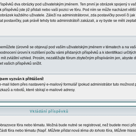
 příspěvků dva obrázky pod uživatelským jménem. Ten první je obrázek spojený s vaš
ik příspěvků jste již přidali nebo vaší pozici ve fóru. Pod ním se může nacházet vět
í obrázek každého uživatele. Záleží na administrátorovi, zda postavičky povolí či jak 
postavičky, pak právě tehdy toto administrátoři zakázali, a vy byste se měli zepta
nemůžete (úrovně se objevují pod vaším uživatelským jménem v tématech a na vaše
odnocení úrovní k rozlišení počtu vámi přidaných příspěvků a k identifikaci určitých
ít zvláštní vzhled. Prosím, nezatěžujte fórum zbytečným přispíváním jen, abyste d
 vašich příspěvků snížit.
 jsem vyzván k přihlášení!
-mail lidem přes nastavený e-mailový formulář (pokud administrátor tuto možnost po
azů a robotů, které sbírají e-mailové adresy.
Vkládání příspěvků
 obrazovce fóra nebo tématu. Možná bude nutné se registrovat, než budete moci přis
části fóra nebo tématu (Např.
Můžete přidat nová téma do tohoto fóra, Můžete hlasov