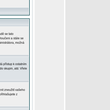
adě se tato
yloučeni a stále se
ministrátora, možná
á přístup k ostatním
o skupin, atd. Vřele
nit zneužití vašeho
přihlašujete z