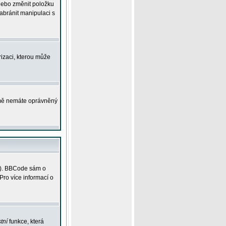
 nebo změnit položku
abránit manipulaci s
rizaci, kterou může
ejmě nemáte oprávněný
ky). BBCode sám o
Pro více informací o
tní
funkce, která