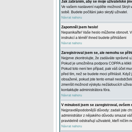
Jak zabráním, aby se moje uživatelské jm
Ve vašem nastavení najděte možnost
Skrýt 
sobě. Budete počítáni jako skrytý uživatel.
Návrat nahoru
Zapomněl jsem heslo!
Nepanikařte! Vaše heslo můžeme obnovit. V 
instrukcí a téměř ihned budete přihlášeni
Návrat nahoru
Zaregistroval jsem se, ale nemohu se přihl
Nejprve zkontrolujte, že zadáváte správné u
Pokud je umožněna podpora COPPA a klikli j
Pokud toto není ten případ, pak váš účet mus
před tím, než se budete moci přihlásit. Když 
obsažené, pokud jste tento email neobdrželi
zmenšit možnost výskytu
nežádoucích
uživat
kontaktujte administrátora fóra.
Návrat nahoru
V minulosti jsem se zaregistroval, ovšem 
Nejpravděpodobnější důvody: zadali jste chyb
administrátor z nějakého důvodu smazal váš ú
pravidelně odstraňují uživatelé, kteří ničím 
Návrat nahoru