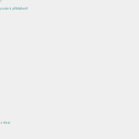
?
yzván k přihlášení!
z fóra!