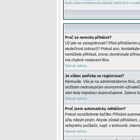
Koho mám kontaktovat ohledně obtížných e-mailů 
Proč se nemohu přihlásit?
Už jste se zaregistrovali? Před přihlášením 
skutečnost zobrazí)? Pokud ano, kontaktujte a
nemůžete přihlásit, znovu zkontrolujte přih
má chybné nastavení fóra.
Návrat nahoru
Je vůbec potřeba se registrovat?
Nemusíte. Vše je na administrátorovi fóra, z
službám nedostupným anonymním uživatelům, j
vám tedy registraci doporučujeme. Zabere to 
Návrat nahoru
Proč jsem automaticky odhlášen?
Pokud nezaškrtnete tlačítko
Přihlásit automat
účtu někým jiným. Abyste zůstali přihlášeni,
veřejného počítače, např. v knihovně, intern
Návrat nahoru