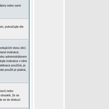
rátory nebo sami
slo
, pokračujte dle
edujících dvou věcí.
lané instrukce.
 nebo administrátorem
dujte instrukce v něm
aktivace používá, je
ste použili je platná,
traci) nebo
 obvyklé, že se
te se do diskuzí.