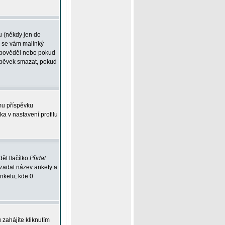
u (někdy jen do
í se vám malinký
odpověděl nebo pokud
íspěvek smazat, pokud
mu příspěvku
ka v nastavení profilu
ět tlačítko
Přidat
 zadat název ankety a
anketu, kde 0
zahájíte kliknutím