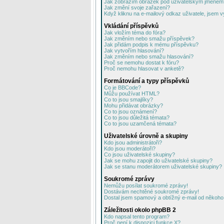
Jak zobrazím obrázek pod uživatelským jménem
Jak změní svoje zařazení?
Když kliknu na e-mailový odkaz uživatele, jsem v
Vkládání příspěvků
Jak vložím téma do fóra?
Jak změním nebo smažu příspěvek?
Jak přidám podpis k mému příspěvku?
Jak vytvořím hlasování?
Jak změním nebo smažu hlasování?
Proč se nemohu dostat k fóru?
Proč nemohu hlasovat v anketě?
Formátování a typy příspěvků
Co je BBCode?
Můžu používat HTML?
Co to jsou smajlíky?
Mohu přidávat obrázky?
Co to jsou oznámení?
Co to jsou důležitá témata?
Co to jsou uzamčená témata?
Uživatelské úrovně a skupiny
Kdo jsou administrátoři?
Kdo jsou moderátoři?
Co jsou uživatelské skupiny?
Jak se mohu zapojit do uživatelské skupiny?
Jak se stanu moderátorem uživatelské skupiny?
Soukromé zprávy
Nemůžu posílat soukromé zprávy!
Dostávám nechtěné soukromé zprávy!
Dostal jsem spamový a obtížný e-mail od někoho 
Záležitosti okolo phpBB 2
Kdo napsal tento program?
Proč není k dispozici funkce X?