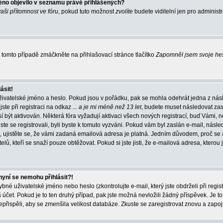
éno objevilo v seznamu právě přihlášených?
vaši přítomnost ve fóru
, pokud tuto možnost
zvolíte
budete viditelní jen pro administ
tomto případě zmáčkněte na přihlašovací stránce tlačítko
Zapomněl jsem svoje he
ásit!
živatelské jméno a heslo. Pokud jsou v pořádku, pak se mohla odehrát jedna z násl
ste při registraci na odkaz
... a je mi méně než 13 let
, budete muset následovat zas
í být aktivován. Některá fóra vyžadují aktivaci všech nových registrací, buď Vámi,
jste se registrovali, byli byste k tomuto vyzváni. Pokud vám byl zaslán e-mail, násle
, ujistěte se, že vámi zadaná emailová adresa je platná. Jedním důvodem, proč se 
elů, kteří se snaží pouze obtěžovat. Pokud si jste jisti, že e-mailová adresa, kterou j
nyní se nemohu přihlásit?!
né uživatelské jméno nebo heslo (zkontrolujte e-mail, který jste obdrželi při regis
čet. Pokud je to ten druhý případ, pak jste možná nevložili žádný příspěvek. Je to
nepřispěli, aby se zmenšila velikost databáze. Zkuste se zaregistrovat znovu a zapoj