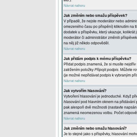
atd.
).
Návrat nahoru
Jak změním nebo smažu příspěvek?
V případě, že nejste moderátor nebo adminis
omezeného času po přispění) kliknutím na t
dodatek u příspěvku, který ukazuje, kolikrá
moderátor či administrátor změnili příspěve
na něj již někdo odpověděl.
Návrat nahoru
Jak přidám podpis k mému příspěvku?
Přidat podpis znamená, že si musíte nejdřív 
zatržením položky
Připojit podpis
. Můžete ro
(je možné nepřidávat podpis k vybraným pří
Návrat nahoru
Jak vytvořím hlasování?
Vytvoření hlasování je jednoduché. Když při
hlasování
pod hlavním oknem na přidávání př
pak alespoň dvě možnosti (nastavte napsán
znamená neomezenou volbu. Počet odpovědí, 
Návrat nahoru
Jak změním nebo smažu hlasování?
Je to stejné jako s příspěvky, hlasování m