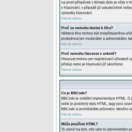
na první příspěvek v tématu (toto je vždy 
v hlasování, v případě již uskutečněné volb
výsledky hlasování.
Návrat nahoru
Proč se nemohu dostat k fóru?
Některá fóra mohou být znepřístupněna určitý
poskytnout jen moderátor a administrátor, tak
Návrat nahoru
Proč nemohu hlasovat v anketě?
Hlasovat mohou jen registrovaní uživatelé (
přístup nebo je hlasování již ukončeno.
Návrat nahoru
Co je BBCode?
BBCode je zvláštní implementace HTML. O je
sobě je podobný stylu HTML, tagy jsou uzavřen
BBCode si prohlédněte průvodce, kterého si
Návrat nahoru
Můžu používat HTML?
To závisí na tom, zda vám to administrátor po