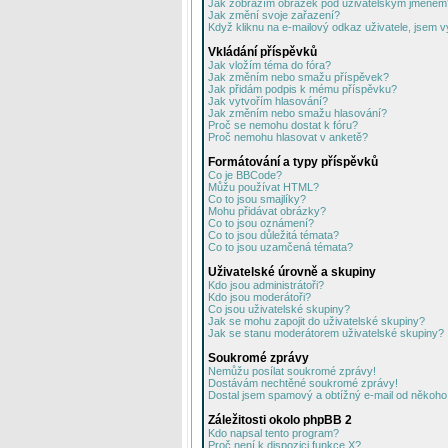
Jak zobrazím obrázek pod uživatelským jménem
Jak změní svoje zařazení?
Když kliknu na e-mailový odkaz uživatele, jsem v
Vkládání příspěvků
Jak vložím téma do fóra?
Jak změním nebo smažu příspěvek?
Jak přidám podpis k mému příspěvku?
Jak vytvořím hlasování?
Jak změním nebo smažu hlasování?
Proč se nemohu dostat k fóru?
Proč nemohu hlasovat v anketě?
Formátování a typy příspěvků
Co je BBCode?
Můžu používat HTML?
Co to jsou smajlíky?
Mohu přidávat obrázky?
Co to jsou oznámení?
Co to jsou důležitá témata?
Co to jsou uzamčená témata?
Uživatelské úrovně a skupiny
Kdo jsou administrátoři?
Kdo jsou moderátoři?
Co jsou uživatelské skupiny?
Jak se mohu zapojit do uživatelské skupiny?
Jak se stanu moderátorem uživatelské skupiny?
Soukromé zprávy
Nemůžu posílat soukromé zprávy!
Dostávám nechtěné soukromé zprávy!
Dostal jsem spamový a obtížný e-mail od někoho 
Záležitosti okolo phpBB 2
Kdo napsal tento program?
Proč není k dispozici funkce X?