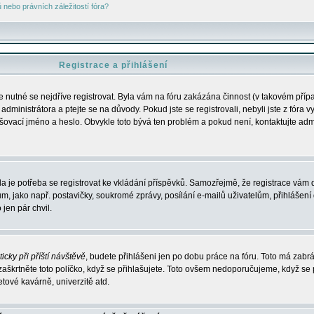
nebo právních záležitostí fóra?
Registrace a přihlášení
je nutné se nejdříve registrovat. Byla vám na fóru zakázána činnost (v takovém příp
dministrátora a ptejte se na důvody. Pokud jste se registrovali, nebyli jste z fóra v
lašovací jméno a heslo. Obvykle toto bývá ten problém a pokud není, kontaktujte ad
da je potřeba se registrovat ke vkládání příspěvků. Samozřejmě, že registrace vám d
ako např. postavičky, soukromé zprávy, posílání e-mailů uživatelům, přihlášení d
jen pár chvil.
icky při příští návštěvě
, budete přihlášeni jen po dobu práce na fóru. Toto má zabrá
 zaškrtněte toto políčko, když se přihlašujete. Toto ovšem nedoporučujeme, když se 
etové kavárně, univerzitě atd.