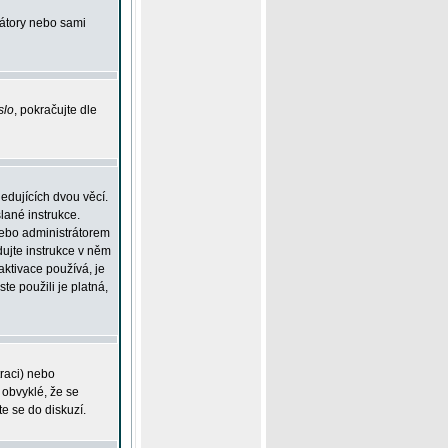
rátory nebo sami
slo
, pokračujte dle
edujících dvou věcí.
lané instrukce.
 nebo administrátorem
dujte instrukce v něm
aktivace používá, je
ste použili je platná,
traci) nebo
 obvyklé, že se
te se do diskuzí.