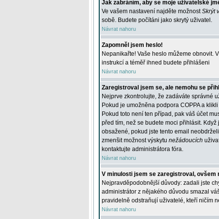
Jak zabráním, aby se moje uživatelské jm
Ve vašem nastavení najděte možnost
Skrýt 
sobě. Budete počítáni jako skrytý uživatel.
Návrat nahoru
Zapomněl jsem heslo!
Nepanikařte! Vaše heslo můžeme obnovit. V 
instrukcí a téměř ihned budete přihlášeni
Návrat nahoru
Zaregistroval jsem se, ale nemohu se přihl
Nejprve zkontrolujte, že zadáváte správné u
Pokud je umožněna podpora COPPA a klikli j
Pokud toto není ten případ, pak váš účet mus
před tím, než se budete moci přihlásit. Když 
obsažené, pokud jste tento email neobdrželi
zmenšit možnost výskytu
nežádoucích
uživat
kontaktujte administrátora fóra.
Návrat nahoru
V minulosti jsem se zaregistroval, ovšem 
Nejpravděpodobnější důvody: zadali jste chyb
administrátor z nějakého důvodu smazal váš ú
pravidelně odstraňují uživatelé, kteří ničím 
Návrat nahoru