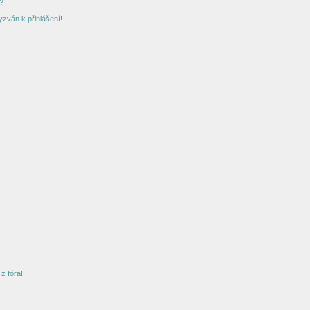
?
yzván k přihlášení!
z fóra!