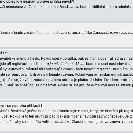
éno objevilo v seznamu právě přihlášených?
vaši přítomnost ve fóru
, pokud tuto možnost
zvolíte
budete viditelní jen pro administ
tomto případě zmáčkněte na přihlašovací stránce tlačítko
Zapomněl jsem svoje he
ásit!
živatelské jméno a heslo. Pokud jsou v pořádku, pak se mohla odehrát jedna z násl
ste při registraci na odkaz
... a je mi méně než 13 let
, budete muset následovat zas
í být aktivován. Některá fóra vyžadují aktivaci všech nových registrací, buď Vámi,
jste se registrovali, byli byste k tomuto vyzváni. Pokud vám byl zaslán e-mail, násle
, ujistěte se, že vámi zadaná emailová adresa je platná. Jedním důvodem, proč se 
elů, kteří se snaží pouze obtěžovat. Pokud si jste jisti, že e-mailová adresa, kterou j
nyní se nemohu přihlásit?!
né uživatelské jméno nebo heslo (zkontrolujte e-mail, který jste obdrželi při regis
čet. Pokud je to ten druhý případ, pak jste možná nevložili žádný příspěvek. Je to
nepřispěli, aby se zmenšila velikost databáze. Zkuste se zaregistrovat znovu a zapoj