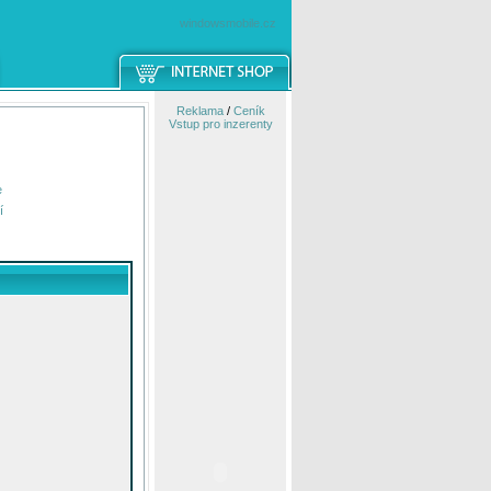
windowsmobile.cz
Reklama
/
Ceník
Vstup pro inzerenty
e
í