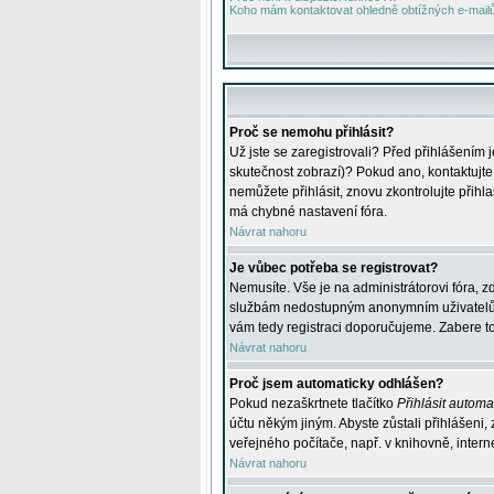
Koho mám kontaktovat ohledně obtížných e-mailů 
Proč se nemohu přihlásit?
Už jste se zaregistrovali? Před přihlášením 
skutečnost zobrazí)? Pokud ano, kontaktujte a
nemůžete přihlásit, znovu zkontrolujte přih
má chybné nastavení fóra.
Návrat nahoru
Je vůbec potřeba se registrovat?
Nemusíte. Vše je na administrátorovi fóra, z
službám nedostupným anonymním uživatelům, j
vám tedy registraci doporučujeme. Zabere to 
Návrat nahoru
Proč jsem automaticky odhlášen?
Pokud nezaškrtnete tlačítko
Přihlásit automat
účtu někým jiným. Abyste zůstali přihlášeni,
veřejného počítače, např. v knihovně, intern
Návrat nahoru