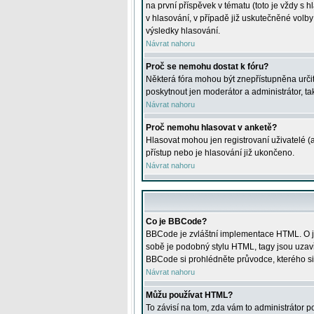
na první příspěvek v tématu (toto je vždy 
v hlasování, v případě již uskutečněné volb
výsledky hlasování.
Návrat nahoru
Proč se nemohu dostat k fóru?
Některá fóra mohou být znepřístupněna určitý
poskytnout jen moderátor a administrátor, tak
Návrat nahoru
Proč nemohu hlasovat v anketě?
Hlasovat mohou jen registrovaní uživatelé (
přístup nebo je hlasování již ukončeno.
Návrat nahoru
Co je BBCode?
BBCode je zvláštní implementace HTML. O je
sobě je podobný stylu HTML, tagy jsou uzavřen
BBCode si prohlédněte průvodce, kterého si
Návrat nahoru
Můžu používat HTML?
To závisí na tom, zda vám to administrátor po