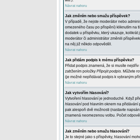
atd.
).
Návrat nahoru
Jak změním nebo smažu příspěvek?
V případě, že nejste moderátor nebo adminis
omezeného času po přispění) kliknutím na t
dodatek u příspěvku, který ukazuje, kolikrá
moderátor či administrátor změnili příspěve
na něj již někdo odpověděl.
Návrat nahoru
Jak přidám podpis k mému příspěvku?
Přidat podpis znamená, že si musíte nejdřív 
zatržením položky
Připojit podpis
. Můžete ro
(je možné nepřidávat podpis k vybraným pří
Návrat nahoru
Jak vytvořím hlasování?
Vytvoření hlasování je jednoduché. Když při
hlasování
pod hlavním oknem na přidávání př
pak alespoň dvě možnosti (nastavte napsán
znamená neomezenou volbu. Počet odpovědí, 
Návrat nahoru
Jak změním nebo smažu hlasování?
Je to stejné jako s příspěvky, hlasování m