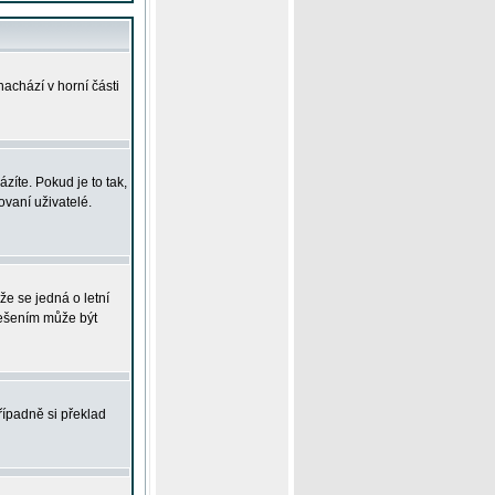
achází v horní části
íte. Pokud je to tak,
vaní uživatelé.
že se jedná o letní
Řešením může být
řípadně si překlad