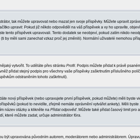
trátor, tak můžete upravovat nebo mazat jen svoje příspěvky. Můžete upravit zpráv
lačítko
upravit
. Pokud již někdo odpověděl na váš příspěvek a vy ho upravíte, objev
t jste tento příspěvek upravovali. Tento dodatek se neobjeví, pokud zatím nikdo ne
k (ti by měli sami zanechat vzkaz proč jej změnili). Normální uživatelé nemohou př
nějaký vytvořit. To uděláte přes stránku
Profil
. Podpis můžete přidat k právě psané
vněž přidat stejný podpis pro všechny vaše příspěvky zaškrtnutím příslušného políč
spěvkům odstraněním tohoto zaškrtnutí).
dáte nový příspěvek (nebo upravujete první příspěvek, pokud můžete) měli byste vid
íspěvků (pokud to nevidíte, zřejmě nemáte oprávnění vytvářet ankety). Měli byste
ím název otázky a klikněte na
Přidat odpověď
. Můžete také přidat časový limit pro 
které můžete zadat, určuje administrátor fóra.
ohou být upravována původním autorem, moderátorem nebo administrátorem. Úpravu 