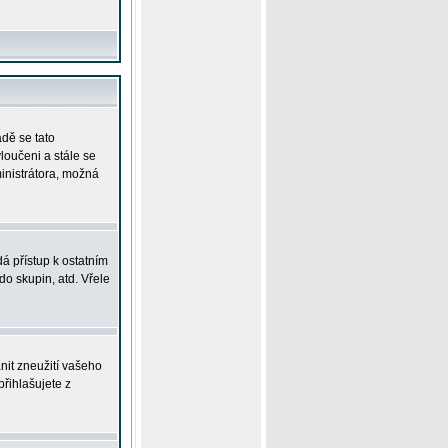
adě se tato
yloučeni a stále se
ministrátora, možná
á přístup k ostatním
o skupin, atd. Vřele
nit zneužití vašeho
přihlašujete z