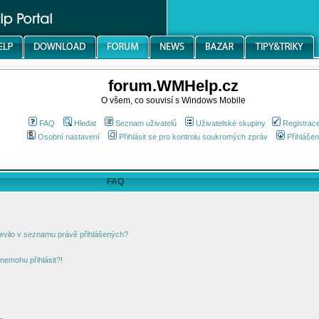
forum.WMHelp.cz
O všem, co souvisí s Windows Mobile
FAQ
Hledat
Seznam uživatelů
Uživatelské skupiny
Registrac
Osobní nastavení
Přihlásit se pro kontrolu soukromých zpráv
Přihlášen
FAQ
jevilo v seznamu právě přihlášených?
nemohu přihlásit?!
!