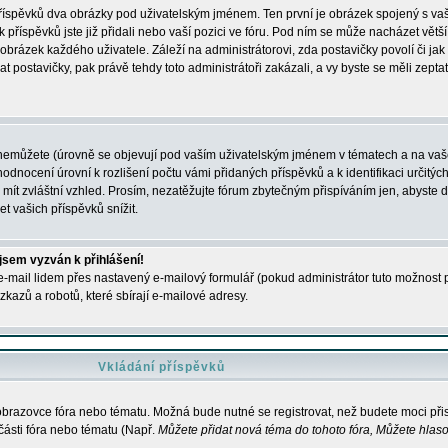
 příspěvků dva obrázky pod uživatelským jménem. Ten první je obrázek spojený s vaš
ik příspěvků jste již přidali nebo vaší pozici ve fóru. Pod ním se může nacházet vět
í obrázek každého uživatele. Záleží na administrátorovi, zda postavičky povolí či jak 
postavičky, pak právě tehdy toto administrátoři zakázali, a vy byste se měli zepta
nemůžete (úrovně se objevují pod vaším uživatelským jménem v tématech a na vaše
odnocení úrovní k rozlišení počtu vámi přidaných příspěvků a k identifikaci určitých
ít zvláštní vzhled. Prosím, nezatěžujte fórum zbytečným přispíváním jen, abyste d
 vašich příspěvků snížit.
 jsem vyzván k přihlášení!
-mail lidem přes nastavený e-mailový formulář (pokud administrátor tuto možnost po
azů a robotů, které sbírají e-mailové adresy.
Vkládání příspěvků
 obrazovce fóra nebo tématu. Možná bude nutné se registrovat, než budete moci přis
části fóra nebo tématu (Např.
Můžete přidat nová téma do tohoto fóra, Můžete hlasov