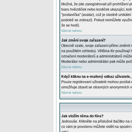
Možná, že jste zaregistrovali při prohlížení
tvaru hvězdiček nebo kostiček ukazující, kol
"postavička" (avatar), což je vlastně unikátn
podobě se zobrazí). Pokud nemůžete využívat 
že se hodí).
Návrat nahoru
Jak změní svoje zařazení?
Obecně vzato, svoje zařazení přímo změnit 
na použitém vzhledu). Většina fór používají h
označení moderátorů a administrátorů může m
Moderátor nebo administrátor pak může počet
Návrat nahoru
Když kliknu na e-mailový odkaz uživatele,
Pouze registrovaní uživatelé mohou posílat e
umožňuje zbavit se otravných anonymních vzk
Návrat nahoru
Jak vložím téma do fóra?
Jednouše. Klikněte na příslušné tlačítko na
co vám je povoleno můžete vidět na spodní 