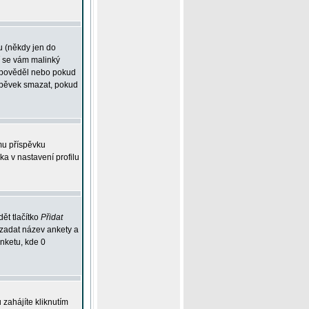
u (někdy jen do
í se vám malinký
odpověděl nebo pokud
íspěvek smazat, pokud
mu příspěvku
ka v nastavení profilu
ět tlačítko
Přidat
 zadat název ankety a
anketu, kde 0
zahájíte kliknutím