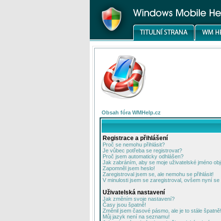
Obsah fóra WMHelp.cz
Registrace a přihlášení
Proč se nemohu přihlásit?
Je vůbec potřeba se registrovat?
Proč jsem automaticky odhlášen?
Jak zabráním, aby se moje uživatelské jméno ob
Zapomněl jsem heslo!
Zaregistroval jsem se, ale nemohu se přihlásit!
V minulosti jsem se zaregistroval, ovšem nyní se 
Uživatelská nastavení
Jak změním svoje nastavení?
Časy jsou špatně!
Změnil jsem časové pásmo, ale je to stále špatně
Můj jazyk není na seznamu!