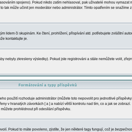
s hlasováním spojeno). Pokud nikdo zatím nehlasoval, pak uživatelé mohou vymazat
y to tak může učinit jen moderátor nebo administrátor. Tímto opatřením se snažíme z
m lidem či skupinám. Ke čtení, prohlížení, přispívání atd. potřebujete zvláštní auto
že kontaktujte je.
aby nebyly zkresleny výsledky). Pokud jste registrováni a stále nemůžete volit, zř
Formátování a typy příspěvků
ho použití rozhoduje administrátor (můžete toto nepovolit pro jednotlivé příspěv
y v hranatých závorkách [ a ] a nabízí větší kontrolu nad tím, co a jak se zobrazí. 
 můžete prohlédnout při odesílání příspěvku.
volí. Pokud to máte povoleno, zjistíte, že jen některé tagy fungují, což je
bezpečnos