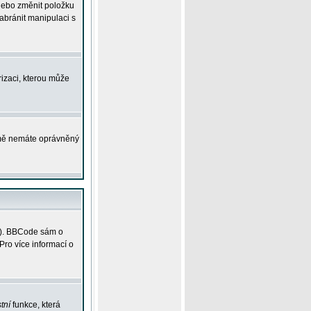
 nebo změnit položku
abránit manipulaci s
rizaci, kterou může
ejmě nemáte oprávněný
ky). BBCode sám o
Pro více informací o
tní
funkce, která