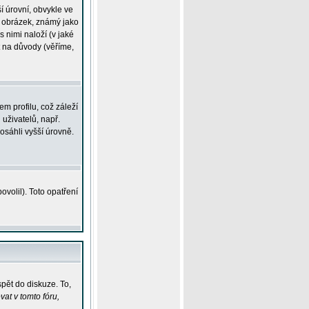
í úrovní, obvykle ve
ší obrázek, známý jako
s nimi naloží (v jaké
t na důvody (věříme,
m profilu, což záleží
 uživatelů, např.
osáhli vyšší úrovně.
volil). Toto opatření
pět do diskuze. To,
at v tomto fóru,