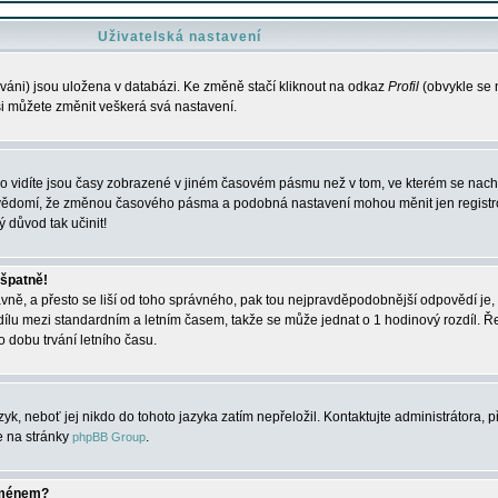
Uživatelská nastavení
váni) jsou uložena v databázi. Ke změně stačí kliknout na odkaz
Profil
(obvykle se n
 si můžete změnit veškerá svá nastavení.
o vidíte jsou časy zobrazené v jiném časovém pásmu než v tom, ve kterém se nacház
 vědomí, že změnou časového pásma a podobná nastavení mohou měnit jen registro
ý důvod tak učinit!
 špatně!
rávně, a přesto se liší od toho správného, pak tou nejpravděpodobnější odpovědí je, 
dílu mezi standardním a letním časem, takže se může jednat o 1 hodinový rozdíl. 
dobu trvání letního času.
yk, neboť jej nikdo do tohoto jazyka zatím nepřeložil. Kontaktujte administrátora, p
te na stránky
.
phpBB Group
jménem?