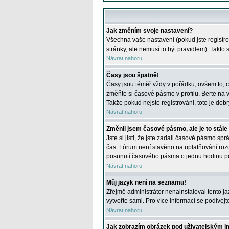
Jak změním svoje nastavení?
Všechna vaše nastavení (pokud jste registro
stránky, ale nemusí to být pravidlem). Takto
Návrat nahoru
Časy jsou špatně!
Časy jsou téměř vždy v pořádku, ovšem to, c
změňte si časové pásmo v profilu. Berte na
Takže pokud nejste registrováni, toto je dobr
Návrat nahoru
Změnil jsem časové pásmo, ale je to stále
Jste si jisti, že jste zadali časové pásmo sp
čas. Fórum není stavěno na uplatňování roz
posunutí časového pásma o jednu hodinu po 
Návrat nahoru
Můj jazyk není na seznamu!
Zřejmě administrátor nenainstaloval tento jaz
vytvořte sami. Pro více informací se podívej
Návrat nahoru
Jak zobrazím obrázek pod uživatelským 