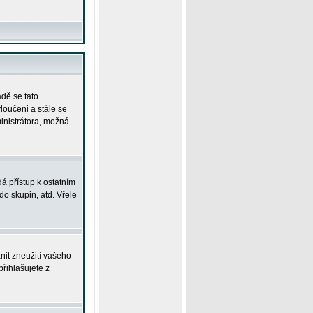
adě se tato
yloučeni a stále se
ministrátora, možná
á přístup k ostatním
o skupin, atd. Vřele
nit zneužití vašeho
přihlašujete z