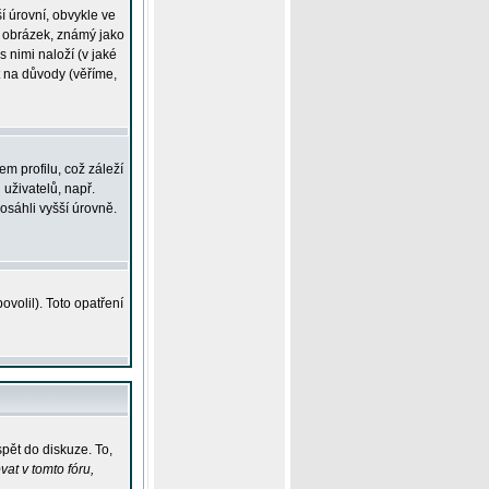
í úrovní, obvykle ve
ší obrázek, známý jako
s nimi naloží (v jaké
t na důvody (věříme,
m profilu, což záleží
 uživatelů, např.
osáhli vyšší úrovně.
volil). Toto opatření
pět do diskuze. To,
at v tomto fóru,