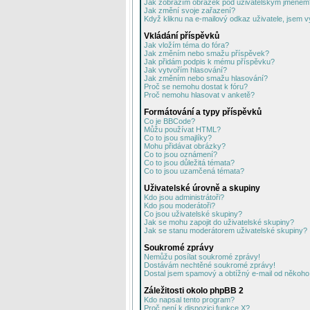
Jak zobrazím obrázek pod uživatelským jménem
Jak změní svoje zařazení?
Když kliknu na e-mailový odkaz uživatele, jsem v
Vkládání příspěvků
Jak vložím téma do fóra?
Jak změním nebo smažu příspěvek?
Jak přidám podpis k mému příspěvku?
Jak vytvořím hlasování?
Jak změním nebo smažu hlasování?
Proč se nemohu dostat k fóru?
Proč nemohu hlasovat v anketě?
Formátování a typy příspěvků
Co je BBCode?
Můžu používat HTML?
Co to jsou smajlíky?
Mohu přidávat obrázky?
Co to jsou oznámení?
Co to jsou důležitá témata?
Co to jsou uzamčená témata?
Uživatelské úrovně a skupiny
Kdo jsou administrátoři?
Kdo jsou moderátoři?
Co jsou uživatelské skupiny?
Jak se mohu zapojit do uživatelské skupiny?
Jak se stanu moderátorem uživatelské skupiny?
Soukromé zprávy
Nemůžu posílat soukromé zprávy!
Dostávám nechtěné soukromé zprávy!
Dostal jsem spamový a obtížný e-mail od někoho 
Záležitosti okolo phpBB 2
Kdo napsal tento program?
Proč není k dispozici funkce X?