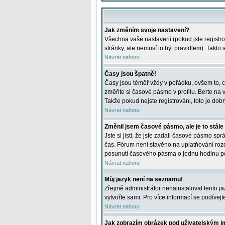
Jak změním svoje nastavení?
Všechna vaše nastavení (pokud jste registro
stránky, ale nemusí to být pravidlem). Takto
Návrat nahoru
Časy jsou špatně!
Časy jsou téměř vždy v pořádku, ovšem to, c
změňte si časové pásmo v profilu. Berte na
Takže pokud nejste registrováni, toto je dobr
Návrat nahoru
Změnil jsem časové pásmo, ale je to stále
Jste si jisti, že jste zadali časové pásmo sp
čas. Fórum není stavěno na uplatňování roz
posunutí časového pásma o jednu hodinu po 
Návrat nahoru
Můj jazyk není na seznamu!
Zřejmě administrátor nenainstaloval tento jaz
vytvořte sami. Pro více informací se podívej
Návrat nahoru
Jak zobrazím obrázek pod uživatelským 