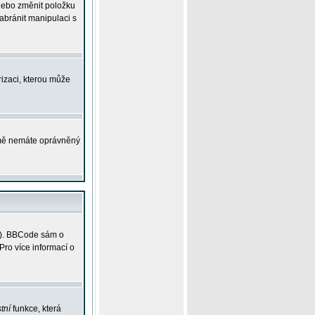
 nebo změnit položku
abránit manipulaci s
rizaci, kterou může
ejmě nemáte oprávněný
ky). BBCode sám o
Pro více informací o
tní
funkce, která