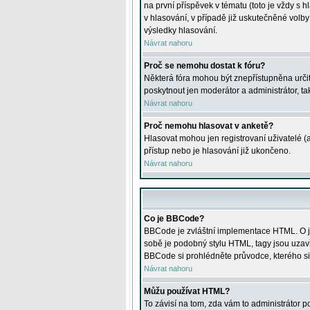
na první příspěvek v tématu (toto je vždy 
v hlasování, v případě již uskutečněné volb
výsledky hlasování.
Návrat nahoru
Proč se nemohu dostat k fóru?
Některá fóra mohou být znepřístupněna určitý
poskytnout jen moderátor a administrátor, tak
Návrat nahoru
Proč nemohu hlasovat v anketě?
Hlasovat mohou jen registrovaní uživatelé (
přístup nebo je hlasování již ukončeno.
Návrat nahoru
Co je BBCode?
BBCode je zvláštní implementace HTML. O je
sobě je podobný stylu HTML, tagy jsou uzavřen
BBCode si prohlédněte průvodce, kterého si
Návrat nahoru
Můžu používat HTML?
To závisí na tom, zda vám to administrátor po