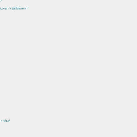
?
yzván k přihlášení!
z fóra!