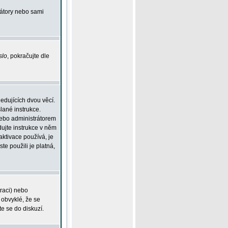
rátory nebo sami
slo
, pokračujte dle
edujících dvou věcí.
lané instrukce.
 nebo administrátorem
dujte instrukce v něm
aktivace používá, je
ste použili je platná,
traci) nebo
 obvyklé, že se
te se do diskuzí.