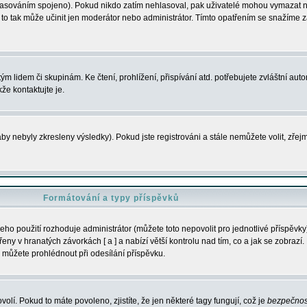
s hlasováním spojeno). Pokud nikdo zatím nehlasoval, pak uživatelé mohou vymazat
y to tak může učinit jen moderátor nebo administrátor. Tímto opatřením se snažíme z
m lidem či skupinám. Ke čtení, prohlížení, přispívání atd. potřebujete zvláštní auto
že kontaktujte je.
aby nebyly zkresleny výsledky). Pokud jste registrováni a stále nemůžete volit, zř
Formátování a typy příspěvků
ho použití rozhoduje administrátor (můžete toto nepovolit pro jednotlivé příspěv
y v hranatých závorkách [ a ] a nabízí větší kontrolu nad tím, co a jak se zobrazí. 
 můžete prohlédnout při odesílání příspěvku.
volí. Pokud to máte povoleno, zjistíte, že jen některé tagy fungují, což je
bezpečnos