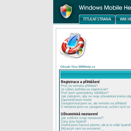
Obsah fóra WMHelp.cz
Registrace a přihlášení
Proč se nemohu přihlásit?
Je vůbec potřeba se registrovat?
Proč jsem automaticky odhlášen?
Jak zabráním, aby se moje uživatelské jméno ob
Zapomněl jsem heslo!
Zaregistroval jsem se, ale nemohu se přihlásit!
V minulosti jsem se zaregistroval, ovšem nyní se 
Uživatelská nastavení
Jak změním svoje nastavení?
Časy jsou špatně!
Změnil jsem časové pásmo, ale je to stále špatně
Můj jazyk není na seznamu!