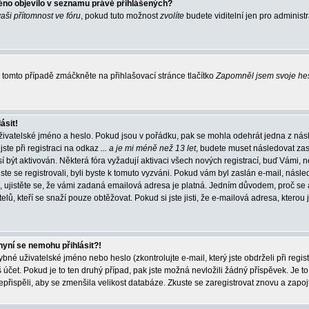
éno objevilo v seznamu právě přihlášených?
vaši přítomnost ve fóru
, pokud tuto možnost
zvolíte
budete viditelní jen pro administ
tomto případě zmáčkněte na přihlašovací stránce tlačítko
Zapomněl jsem svoje he
ásit!
živatelské jméno a heslo. Pokud jsou v pořádku, pak se mohla odehrát jedna z násl
ste při registraci na odkaz
... a je mi méně než 13 let
, budete muset následovat zas
í být aktivován. Některá fóra vyžadují aktivaci všech nových registrací, buď Vámi,
jste se registrovali, byli byste k tomuto vyzváni. Pokud vám byl zaslán e-mail, násle
, ujistěte se, že vámi zadaná emailová adresa je platná. Jedním důvodem, proč se 
elů, kteří se snaží pouze obtěžovat. Pokud si jste jisti, že e-mailová adresa, kterou j
nyní se nemohu přihlásit?!
né uživatelské jméno nebo heslo (zkontrolujte e-mail, který jste obdrželi při regis
čet. Pokud je to ten druhý případ, pak jste možná nevložili žádný příspěvek. Je to
nepřispěli, aby se zmenšila velikost databáze. Zkuste se zaregistrovat znovu a zapoj