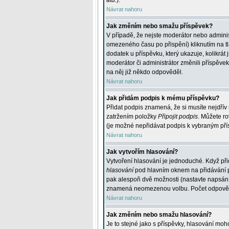
atd.
).
Návrat nahoru
Jak změním nebo smažu příspěvek?
V případě, že nejste moderátor nebo adminis
omezeného času po přispění) kliknutím na t
dodatek u příspěvku, který ukazuje, kolikrá
moderátor či administrátor změnili příspěve
na něj již někdo odpověděl.
Návrat nahoru
Jak přidám podpis k mému příspěvku?
Přidat podpis znamená, že si musíte nejdřív 
zatržením položky
Připojit podpis
. Můžete ro
(je možné nepřidávat podpis k vybraným pří
Návrat nahoru
Jak vytvořím hlasování?
Vytvoření hlasování je jednoduché. Když při
hlasování
pod hlavním oknem na přidávání př
pak alespoň dvě možnosti (nastavte napsán
znamená neomezenou volbu. Počet odpovědí, 
Návrat nahoru
Jak změním nebo smažu hlasování?
Je to stejné jako s příspěvky, hlasování m