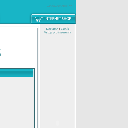
windowsmobile.cz
Reklama
/
Ceník
Vstup pro inzerenty
e
í