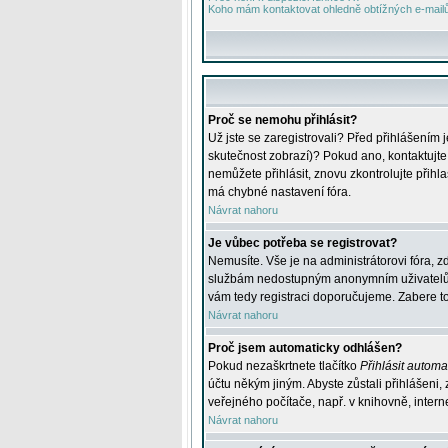
Koho mám kontaktovat ohledně obtížných e-mailů 
Proč se nemohu přihlásit?
Už jste se zaregistrovali? Před přihlášením 
skutečnost zobrazí)? Pokud ano, kontaktujte a
nemůžete přihlásit, znovu zkontrolujte přih
má chybné nastavení fóra.
Návrat nahoru
Je vůbec potřeba se registrovat?
Nemusíte. Vše je na administrátorovi fóra, z
službám nedostupným anonymním uživatelům, j
vám tedy registraci doporučujeme. Zabere to 
Návrat nahoru
Proč jsem automaticky odhlášen?
Pokud nezaškrtnete tlačítko
Přihlásit automat
účtu někým jiným. Abyste zůstali přihlášeni,
veřejného počítače, např. v knihovně, intern
Návrat nahoru