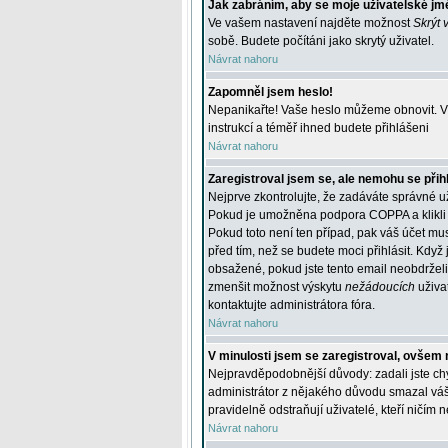
Jak zabráním, aby se moje uživatelské jm
Ve vašem nastavení najděte možnost
Skrýt 
sobě. Budete počítáni jako skrytý uživatel.
Návrat nahoru
Zapomněl jsem heslo!
Nepanikařte! Vaše heslo můžeme obnovit. V 
instrukcí a téměř ihned budete přihlášeni
Návrat nahoru
Zaregistroval jsem se, ale nemohu se přihl
Nejprve zkontrolujte, že zadáváte správné u
Pokud je umožněna podpora COPPA a klikli j
Pokud toto není ten případ, pak váš účet mus
před tím, než se budete moci přihlásit. Když 
obsažené, pokud jste tento email neobdrželi
zmenšit možnost výskytu
nežádoucích
uživat
kontaktujte administrátora fóra.
Návrat nahoru
V minulosti jsem se zaregistroval, ovšem 
Nejpravděpodobnější důvody: zadali jste chyb
administrátor z nějakého důvodu smazal váš ú
pravidelně odstraňují uživatelé, kteří ničím 
Návrat nahoru