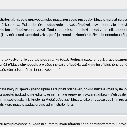
trátor, tak můžete upravovat nebo mazat jen svoje příspěvky. Můžete upravit zpráv
lačítko
upravit
. Pokud již někdo odpověděl na váš příspěvek a vy ho upravíte, objev
t jste tento příspěvek upravovali. Tento dodatek se neobjeví, pokud zatím nikdo ne
k (ti by měli sami zanechat vzkaz proč jej změnili). Normální uživatelé nemohou př
nějaký vytvořit. To uděláte přes stránku
Profil
. Podpis můžete přidat k právě psané
vněž přidat stejný podpis pro všechny vaše příspěvky zaškrtnutím příslušného políč
spěvkům odstraněním tohoto zaškrtnutí).
dáte nový příspěvek (nebo upravujete první příspěvek, pokud můžete) měli byste vid
íspěvků (pokud to nevidíte, zřejmě nemáte oprávnění vytvářet ankety). Měli byste
ím název otázky a klikněte na
Přidat odpověď
. Můžete také přidat časový limit pro 
které můžete zadat, určuje administrátor fóra.
ohou být upravována původním autorem, moderátorem nebo administrátorem. Úpravu 