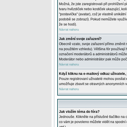
Možná, že jste zaregistrovali při prohlížení
tvaru hvězdiček nebo kostiček ukazující, kol
"postavička" (avatar), což je vlastně unikátn
podobě se zobrazí). Pokud nemůžete využívat 
že se hodí).
Návrat nahoru
Jak změní svoje zařazení?
Obecně vzato, svoje zařazení přímo změnit 
na použitém vzhledu). Většina fór používají h
označení moderátorů a administrátorů může m
Moderátor nebo administrátor pak může počet
Návrat nahoru
Když kliknu na e-mailový odkaz uživatele,
Pouze registrovaní uživatelé mohou posílat e
umožňuje zbavit se otravných anonymních vzk
Návrat nahoru
Jak vložím téma do fóra?
Jednouše. Klikněte na příslušné tlačítko na
co vám je povoleno můžete vidět na spodní 