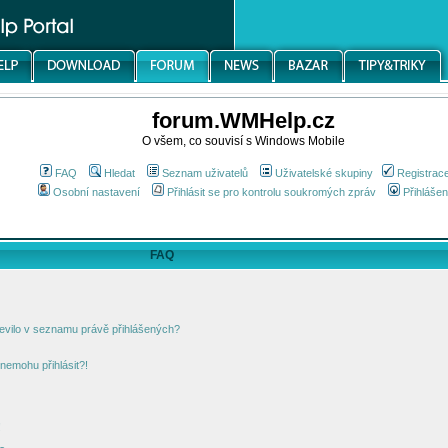
forum.WMHelp.cz
O všem, co souvisí s Windows Mobile
FAQ
Hledat
Seznam uživatelů
Uživatelské skupiny
Registrac
Osobní nastavení
Přihlásit se pro kontrolu soukromých zpráv
Přihlášen
FAQ
jevilo v seznamu právě přihlášených?
nemohu přihlásit?!
!