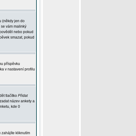
u (někdy jen do
í se vám malinký
odpověděl nebo pokud
íspěvek smazat, pokud
mu příspěvku
ka v nastavení profilu
ět tlačítko
Přidat
 zadat název ankety a
anketu, kde 0
zahájíte kliknutím