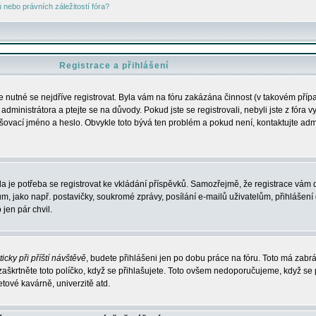
nebo právních záležitostí fóra?
Registrace a přihlášení
je nutné se nejdříve registrovat. Byla vám na fóru zakázána činnost (v takovém příp
dministrátora a ptejte se na důvody. Pokud jste se registrovali, nebyli jste z fóra v
lašovací jméno a heslo. Obvykle toto bývá ten problém a pokud není, kontaktujte ad
da je potřeba se registrovat ke vkládání příspěvků. Samozřejmě, že registrace vám d
ako např. postavičky, soukromé zprávy, posílání e-mailů uživatelům, přihlášení d
jen pár chvil.
icky při příští návštěvě
, budete přihlášeni jen po dobu práce na fóru. Toto má zabrá
 zaškrtněte toto políčko, když se přihlašujete. Toto ovšem nedoporučujeme, když se 
etové kavárně, univerzitě atd.