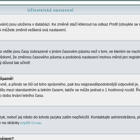
Uživatelská nastavení
váni) jsou uložena v databázi. Ke změně stačí kliknout na odkaz
Profil
(obvykle se n
 si můžete změnit veškerá svá nastavení.
o vidíte jsou časy zobrazené v jiném časovém pásmu než v tom, ve kterém se nacház
 vědomí, že změnou časového pásma a podobná nastavení mohou měnit jen registro
ý důvod tak učinit!
 špatně!
rávně, a přesto se liší od toho správného, pak tou nejpravděpodobnější odpovědí je, 
dílu mezi standardním a letním časem, takže se může jednat o 1 hodinový rozdíl. 
dobu trvání letního času.
yk, neboť jej nikdo do tohoto jazyka zatím nepřeložil. Kontaktujte administrátora, p
te na stránky
.
phpBB Group
jménem?