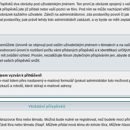
 příspěvků dva obrázky pod uživatelským jménem. Ten první je obrázek spojený s vaš
ik příspěvků jste již přidali nebo vaší pozici ve fóru. Pod ním se může nacházet vět
í obrázek každého uživatele. Záleží na administrátorovi, zda postavičky povolí či jak 
postavičky, pak právě tehdy toto administrátoři zakázali, a vy byste se měli zepta
nemůžete (úrovně se objevují pod vaším uživatelským jménem v tématech a na vaše
odnocení úrovní k rozlišení počtu vámi přidaných příspěvků a k identifikaci určitých
ít zvláštní vzhled. Prosím, nezatěžujte fórum zbytečným přispíváním jen, abyste d
 vašich příspěvků snížit.
 jsem vyzván k přihlášení!
-mail lidem přes nastavený e-mailový formulář (pokud administrátor tuto možnost po
azů a robotů, které sbírají e-mailové adresy.
Vkládání příspěvků
 obrazovce fóra nebo tématu. Možná bude nutné se registrovat, než budete moci přis
části fóra nebo tématu (Např.
Můžete přidat nová téma do tohoto fóra, Můžete hlasov