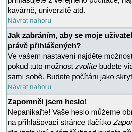
přihlašujete z veřejného počítače, na
kavárně, univerzitě atd.
Návrat nahoru
Jak zabráním, aby se moje uživate
právě přihlášených?
Ve vašem nastavení najděte možnos
pokud tuto možnost
zvolíte
budete vid
sami sobě. Budete počítáni jako skryt
Návrat nahoru
Zapomněl jsem heslo!
Nepanikařte! Vaše heslo můžeme obn
na přihlašovací stránce tlačítko
Zapom