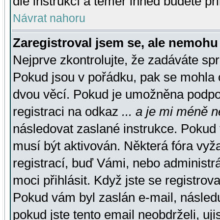
dle instrukcí a téměř ihned budete př
Návrat nahoru
Zaregistroval jsem se, ale nemohu 
Nejprve zkontrolujte, že zadáváte sp
Pokud jsou v pořádku, pak se mohla o
dvou věcí. Pokud je umožněna podpora
registraci na odkaz
... a je mi méně n
následovat zaslané instrukce. Pokud t
musí být aktivován. Některá fóra vyž
registrací, buď Vámi, nebo administr
moci přihlásit. Když jste se registrova
Pokud vám byl zaslán e-mail, násled
pokud jste tento email neobdrželi, uj