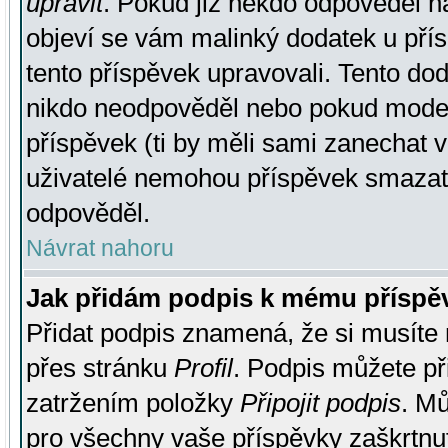
upravit
. Pokud již někdo odpověděl na
objeví se vám malinký dodatek u přísp
tento příspěvek upravovali. Tento do
nikdo neodpověděl nebo pokud moderá
příspěvek (ti by měli sami zanechat v
uživatelé nemohou příspěvek smazat,
odpověděl.
Návrat nahoru
Jak přidám podpis k mému příspě
Přidat podpis znamená, že si musíte n
přes stránku
Profil
. Podpis můžete p
zatržením položky
Připojit podpis
. Mů
pro všechny vaše příspěvky zaškrtnut