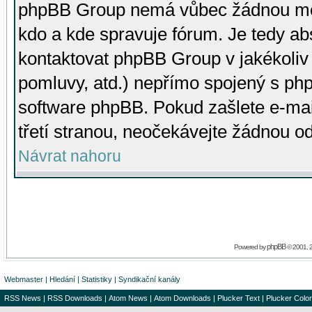
phpBB Group nemá vůbec žádnou moc 
kdo a kde spravuje fórum. Je tedy a
kontaktovat phpBB Group v jakékoliv p
pomluvy, atd.) nepřímo spojený s p
software phpBB. Pokud zašlete e-mai
třetí stranou, neočekávejte žádnou o
Návrat nahoru
phpBB
Powered by
© 2001, 
Webmaster
|
Hledání
|
Statistiky
|
Syndikační kanály
RSS News
|
RSS Downloads
|
Atom News
|
Atom Downloads
|
Plucker Text
|
Plucker Color