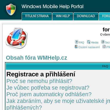
fo
O všem
FAQ
Hledat
Sez
Osobní nastavení
Při
Obsah fóra WMHelp.cz
FAQ
Registrace a přihlášení
Proč se nemohu přihlásit?
Je vůbec potřeba se registrovat?
Proč jsem automaticky odhlášen?
Jak zabráním, aby se moje uživatelské 
přihlášených?