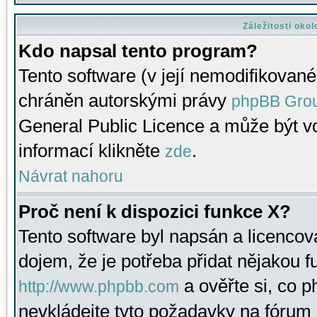
Záležitosti oko
Kdo napsal tento program?
Tento software (v její nemodifikované
chráněn autorskými právy
phpBB Gro
General Public Licence a může být vo
informací klikněte
.
zde
Návrat nahoru
Proč není k dispozici funkce X?
Tento software byl napsán a licenco
dojem, že je potřeba přidat nějakou f
a ověřte si, co 
http://www.phpbb.com
nevkládejte tyto požadavky na fóru