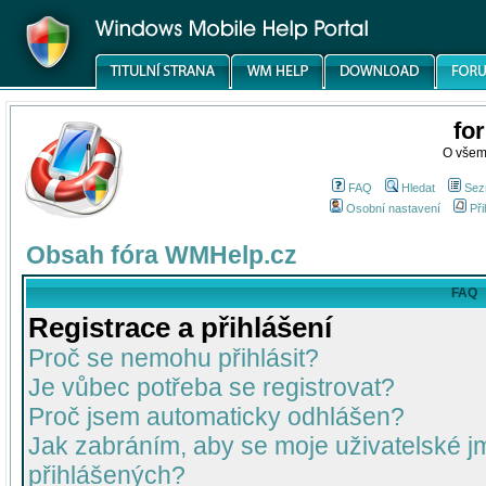
fo
O všem
FAQ
Hledat
Sez
Osobní nastavení
Při
Obsah fóra WMHelp.cz
FAQ
Registrace a přihlášení
Proč se nemohu přihlásit?
Je vůbec potřeba se registrovat?
Proč jsem automaticky odhlášen?
Jak zabráním, aby se moje uživatelské 
přihlášených?