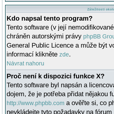
Záležitosti oko
Kdo napsal tento program?
Tento software (v její nemodifikované
chráněn autorskými právy
phpBB Gro
General Public Licence a může být vo
informací klikněte
.
zde
Návrat nahoru
Proč není k dispozici funkce X?
Tento software byl napsán a licenco
dojem, že je potřeba přidat nějakou f
a ověřte si, co 
http://www.phpbb.com
nevkládejte tyto požadavky na fóru