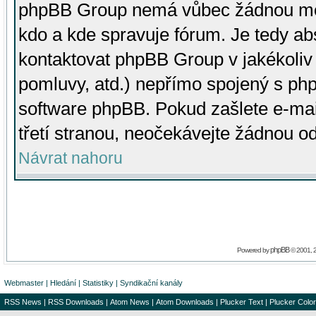
phpBB Group nemá vůbec žádnou moc 
kdo a kde spravuje fórum. Je tedy a
kontaktovat phpBB Group v jakékoliv p
pomluvy, atd.) nepřímo spojený s p
software phpBB. Pokud zašlete e-mai
třetí stranou, neočekávejte žádnou o
Návrat nahoru
phpBB
Powered by
© 2001, 
Webmaster
|
Hledání
|
Statistiky
|
Syndikační kanály
RSS News
|
RSS Downloads
|
Atom News
|
Atom Downloads
|
Plucker Text
|
Plucker Color