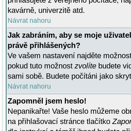
přihlašujete z veřejného počítače, na
kavárně, univerzitě atd.
Návrat nahoru
Jak zabráním, aby se moje uživate
právě přihlášených?
Ve vašem nastavení najděte možnos
pokud tuto možnost
zvolíte
budete vid
sami sobě. Budete počítáni jako skryt
Návrat nahoru
Zapomněl jsem heslo!
Nepanikařte! Vaše heslo můžeme obn
na přihlašovací stránce tlačítko
Zapom