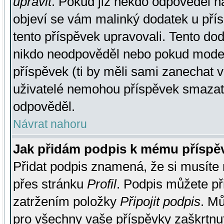
upravit
. Pokud již někdo odpověděl na
objeví se vám malinký dodatek u přísp
tento příspěvek upravovali. Tento do
nikdo neodpověděl nebo pokud moderá
příspěvek (ti by měli sami zanechat v
uživatelé nemohou příspěvek smazat,
odpověděl.
Návrat nahoru
Jak přidám podpis k mému příspě
Přidat podpis znamená, že si musíte n
přes stránku
Profil
. Podpis můžete p
zatržením položky
Připojit podpis
. Mů
pro všechny vaše příspěvky zaškrtnut