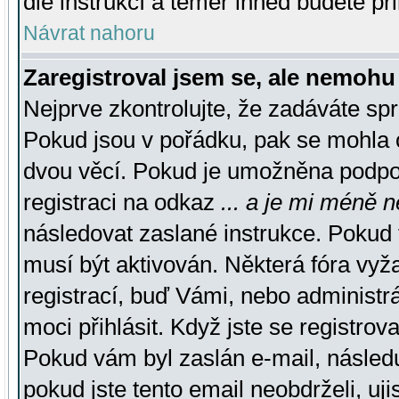
dle instrukcí a téměř ihned budete př
Návrat nahoru
Zaregistroval jsem se, ale nemohu 
Nejprve zkontrolujte, že zadáváte sp
Pokud jsou v pořádku, pak se mohla o
dvou věcí. Pokud je umožněna podpora
registraci na odkaz
... a je mi méně n
následovat zaslané instrukce. Pokud t
musí být aktivován. Některá fóra vyž
registrací, buď Vámi, nebo administr
moci přihlásit. Když jste se registrova
Pokud vám byl zaslán e-mail, násled
pokud jste tento email neobdrželi, uj