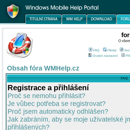
fo
O všem
FAQ
Hledat
Sez
Osobní nastavení
Při
Obsah fóra WMHelp.cz
FAQ
Registrace a přihlášení
Proč se nemohu přihlásit?
Je vůbec potřeba se registrovat?
Proč jsem automaticky odhlášen?
Jak zabráním, aby se moje uživatelské 
přihlášených?