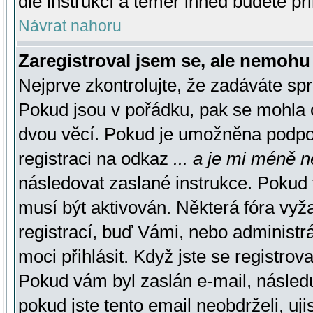
dle instrukcí a téměř ihned budete př
Návrat nahoru
Zaregistroval jsem se, ale nemohu 
Nejprve zkontrolujte, že zadáváte sp
Pokud jsou v pořádku, pak se mohla o
dvou věcí. Pokud je umožněna podpora
registraci na odkaz
... a je mi méně n
následovat zaslané instrukce. Pokud t
musí být aktivován. Některá fóra vyž
registrací, buď Vámi, nebo administr
moci přihlásit. Když jste se registrova
Pokud vám byl zaslán e-mail, násled
pokud jste tento email neobdrželi, uj