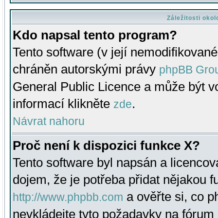
Záležitosti oko
Kdo napsal tento program?
Tento software (v její nemodifikované
chráněn autorskými právy
phpBB Gro
General Public Licence a může být vo
informací klikněte
.
zde
Návrat nahoru
Proč není k dispozici funkce X?
Tento software byl napsán a licenco
dojem, že je potřeba přidat nějakou f
a ověřte si, co 
http://www.phpbb.com
nevkládejte tyto požadavky na fóru