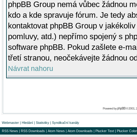
phpBB Group nemá vůbec žádnou moc 
kdo a kde spravuje fórum. Je tedy a
kontaktovat phpBB Group v jakékoliv p
pomluvy, atd.) nepřímo spojený s p
software phpBB. Pokud zašlete e-mai
třetí stranou, neočekávejte žádnou o
Návrat nahoru
phpBB
Powered by
© 2001, 
Webmaster
|
Hledání
|
Statistiky
|
Syndikační kanály
RSS News
|
RSS Downloads
|
Atom News
|
Atom Downloads
|
Plucker Text
|
Plucker Color