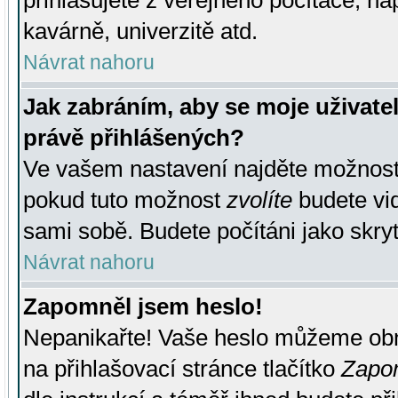
přihlašujete z veřejného počítače, na
kavárně, univerzitě atd.
Návrat nahoru
Jak zabráním, aby se moje uživate
právě přihlášených?
Ve vašem nastavení najděte možnos
pokud tuto možnost
zvolíte
budete vid
sami sobě. Budete počítáni jako skryt
Návrat nahoru
Zapomněl jsem heslo!
Nepanikařte! Vaše heslo můžeme obn
na přihlašovací stránce tlačítko
Zapom