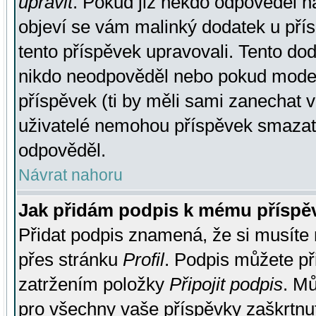
upravit
. Pokud již někdo odpověděl na
objeví se vám malinký dodatek u přísp
tento příspěvek upravovali. Tento do
nikdo neodpověděl nebo pokud moderá
příspěvek (ti by měli sami zanechat v
uživatelé nemohou příspěvek smazat,
odpověděl.
Návrat nahoru
Jak přidám podpis k mému příspě
Přidat podpis znamená, že si musíte n
přes stránku
Profil
. Podpis můžete p
zatržením položky
Připojit podpis
. Mů
pro všechny vaše příspěvky zaškrtnut