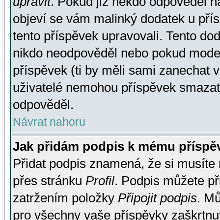
upravit
. Pokud již někdo odpověděl na
objeví se vám malinký dodatek u přísp
tento příspěvek upravovali. Tento do
nikdo neodpověděl nebo pokud moderá
příspěvek (ti by měli sami zanechat v
uživatelé nemohou příspěvek smazat,
odpověděl.
Návrat nahoru
Jak přidám podpis k mému příspě
Přidat podpis znamená, že si musíte n
přes stránku
Profil
. Podpis můžete p
zatržením položky
Připojit podpis
. Mů
pro všechny vaše příspěvky zaškrtnut