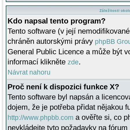
Záležitosti oko
Kdo napsal tento program?
Tento software (v její nemodifikované
chráněn autorskými právy
phpBB Gro
General Public Licence a může být vo
informací klikněte
.
zde
Návrat nahoru
Proč není k dispozici funkce X?
Tento software byl napsán a licenco
dojem, že je potřeba přidat nějakou f
a ověřte si, co 
http://www.phpbb.com
nevkládejte tyto požadavky na fóru