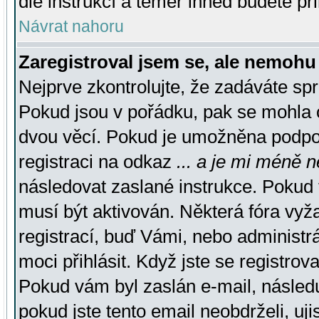
dle instrukcí a téměř ihned budete př
Návrat nahoru
Zaregistroval jsem se, ale nemohu 
Nejprve zkontrolujte, že zadáváte sp
Pokud jsou v pořádku, pak se mohla o
dvou věcí. Pokud je umožněna podpora
registraci na odkaz
... a je mi méně n
následovat zaslané instrukce. Pokud t
musí být aktivován. Některá fóra vyž
registrací, buď Vámi, nebo administr
moci přihlásit. Když jste se registrova
Pokud vám byl zaslán e-mail, násled
pokud jste tento email neobdrželi, uj