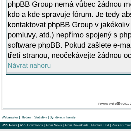
phpBB Group nemá vůbec žádnou moc 
kdo a kde spravuje fórum. Je tedy a
kontaktovat phpBB Group v jakékoliv p
pomluvy, atd.) nepřímo spojený s p
software phpBB. Pokud zašlete e-mai
třetí stranou, neočekávejte žádnou o
Návrat nahoru
phpBB
Powered by
© 2001, 
Webmaster
|
Hledání
|
Statistiky
|
Syndikační kanály
RSS News
|
RSS Downloads
|
Atom News
|
Atom Downloads
|
Plucker Text
|
Plucker Color