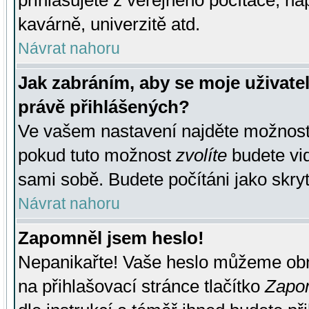
přihlašujete z veřejného počítače, na
kavárně, univerzitě atd.
Návrat nahoru
Jak zabráním, aby se moje uživate
právě přihlášených?
Ve vašem nastavení najděte možnos
pokud tuto možnost
zvolíte
budete vid
sami sobě. Budete počítáni jako skryt
Návrat nahoru
Zapomněl jsem heslo!
Nepanikařte! Vaše heslo můžeme obn
na přihlašovací stránce tlačítko
Zapom