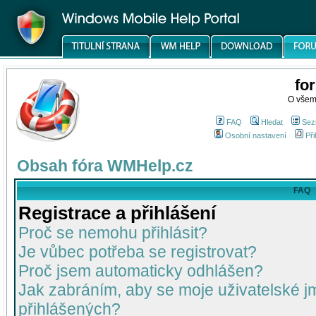
fo
O všem
FAQ
Hledat
Sez
Osobní nastavení
Při
Obsah fóra WMHelp.cz
FAQ
Registrace a přihlášení
Proč se nemohu přihlásit?
Je vůbec potřeba se registrovat?
Proč jsem automaticky odhlášen?
Jak zabráním, aby se moje uživatelské 
přihlášených?