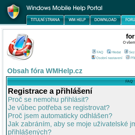
fo
O všem
FAQ
Hledat
Sez
Osobní nastavení
Při
Obsah fóra WMHelp.cz
FAQ
Registrace a přihlášení
Proč se nemohu přihlásit?
Je vůbec potřeba se registrovat?
Proč jsem automaticky odhlášen?
Jak zabráním, aby se moje uživatelské 
přihlášených?