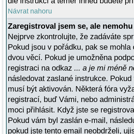
dle instrukcí a téměř ihned budete př
Návrat nahoru
Zaregistroval jsem se, ale nemohu 
Nejprve zkontrolujte, že zadáváte sp
Pokud jsou v pořádku, pak se mohla o
dvou věcí. Pokud je umožněna podpora
registraci na odkaz
... a je mi méně n
následovat zaslané instrukce. Pokud t
musí být aktivován. Některá fóra vyž
registrací, buď Vámi, nebo administr
moci přihlásit. Když jste se registrova
Pokud vám byl zaslán e-mail, násled
pokud jste tento email neobdrželi, uj