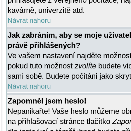
přihlašujete z veřejného počítače, na
kavárně, univerzitě atd.
Návrat nahoru
Jak zabráním, aby se moje uživate
právě přihlášených?
Ve vašem nastavení najděte možnos
pokud tuto možnost
zvolíte
budete vid
sami sobě. Budete počítáni jako skryt
Návrat nahoru
Zapomněl jsem heslo!
Nepanikařte! Vaše heslo můžeme obn
na přihlašovací stránce tlačítko
Zapom