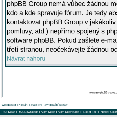
phpBB Group nemá vůbec žádnou moc 
kdo a kde spravuje fórum. Je tedy a
kontaktovat phpBB Group v jakékoliv p
pomluvy, atd.) nepřímo spojený s p
software phpBB. Pokud zašlete e-mai
třetí stranou, neočekávejte žádnou o
Návrat nahoru
phpBB
Powered by
© 2001, 
Webmaster
|
Hledání
|
Statistiky
|
Syndikační kanály
RSS News
|
RSS Downloads
|
Atom News
|
Atom Downloads
|
Plucker Text
|
Plucker Color