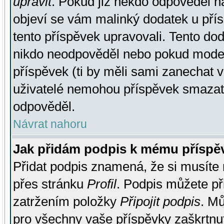
upravit
. Pokud již někdo odpověděl na
objeví se vám malinký dodatek u přísp
tento příspěvek upravovali. Tento do
nikdo neodpověděl nebo pokud moderá
příspěvek (ti by měli sami zanechat v
uživatelé nemohou příspěvek smazat,
odpověděl.
Návrat nahoru
Jak přidám podpis k mému příspě
Přidat podpis znamená, že si musíte n
přes stránku
Profil
. Podpis můžete p
zatržením položky
Připojit podpis
. Mů
pro všechny vaše příspěvky zaškrtnut