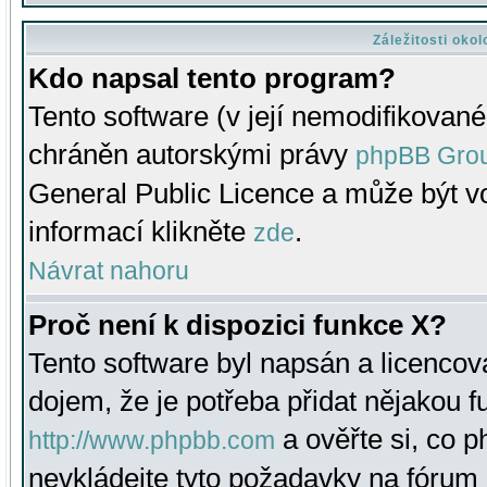
Záležitosti oko
Kdo napsal tento program?
Tento software (v její nemodifikované
chráněn autorskými právy
phpBB Gro
General Public Licence a může být vo
informací klikněte
.
zde
Návrat nahoru
Proč není k dispozici funkce X?
Tento software byl napsán a licenco
dojem, že je potřeba přidat nějakou f
a ověřte si, co 
http://www.phpbb.com
nevkládejte tyto požadavky na fóru