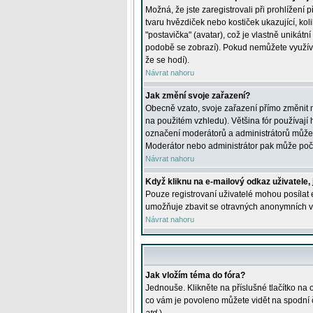
Možná, že jste zaregistrovali při prohlížení
tvaru hvězdiček nebo kostiček ukazující, kol
"postavička" (avatar), což je vlastně unikátn
podobě se zobrazí). Pokud nemůžete využívat 
že se hodí).
Návrat nahoru
Jak změní svoje zařazení?
Obecně vzato, svoje zařazení přímo změnit 
na použitém vzhledu). Většina fór používají h
označení moderátorů a administrátorů může m
Moderátor nebo administrátor pak může počet
Návrat nahoru
Když kliknu na e-mailový odkaz uživatele,
Pouze registrovaní uživatelé mohou posílat e
umožňuje zbavit se otravných anonymních vzk
Návrat nahoru
Jak vložím téma do fóra?
Jednouše. Klikněte na příslušné tlačítko na
co vám je povoleno můžete vidět na spodní 