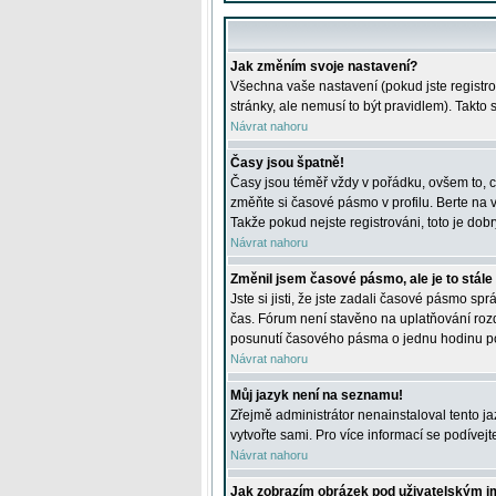
Jak změním svoje nastavení?
Všechna vaše nastavení (pokud jste registro
stránky, ale nemusí to být pravidlem). Takto
Návrat nahoru
Časy jsou špatně!
Časy jsou téměř vždy v pořádku, ovšem to, c
změňte si časové pásmo v profilu. Berte na
Takže pokud nejste registrováni, toto je dobr
Návrat nahoru
Změnil jsem časové pásmo, ale je to stále
Jste si jisti, že jste zadali časové pásmo sp
čas. Fórum není stavěno na uplatňování roz
posunutí časového pásma o jednu hodinu po 
Návrat nahoru
Můj jazyk není na seznamu!
Zřejmě administrátor nenainstaloval tento jaz
vytvořte sami. Pro více informací se podívej
Návrat nahoru
Jak zobrazím obrázek pod uživatelským 