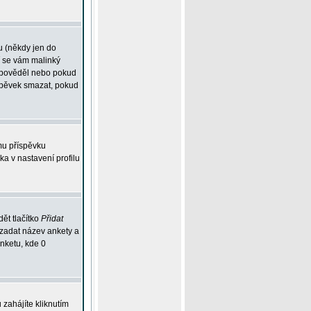
u (někdy jen do
í se vám malinký
odpověděl nebo pokud
íspěvek smazat, pokud
mu příspěvku
ka v nastavení profilu
ět tlačítko
Přidat
 zadat název ankety a
anketu, kde 0
zahájíte kliknutím