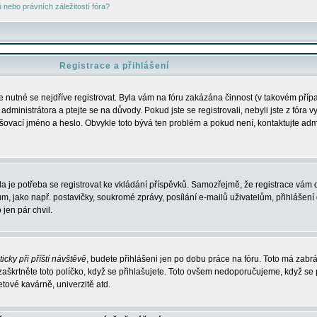
nebo právních záležitostí fóra?
Registrace a přihlášení
je nutné se nejdříve registrovat. Byla vám na fóru zakázána činnost (v takovém příp
dministrátora a ptejte se na důvody. Pokud jste se registrovali, nebyli jste z fóra v
lašovací jméno a heslo. Obvykle toto bývá ten problém a pokud není, kontaktujte ad
da je potřeba se registrovat ke vkládání příspěvků. Samozřejmě, že registrace vám d
ako např. postavičky, soukromé zprávy, posílání e-mailů uživatelům, přihlášení d
jen pár chvil.
icky při příští návštěvě
, budete přihlášeni jen po dobu práce na fóru. Toto má zabrá
 zaškrtněte toto políčko, když se přihlašujete. Toto ovšem nedoporučujeme, když se 
etové kavárně, univerzitě atd.