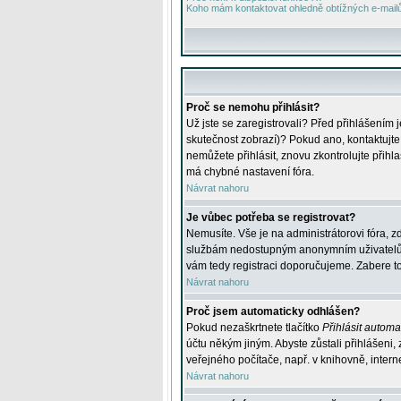
Koho mám kontaktovat ohledně obtížných e-mailů 
Proč se nemohu přihlásit?
Už jste se zaregistrovali? Před přihlášením 
skutečnost zobrazí)? Pokud ano, kontaktujte a
nemůžete přihlásit, znovu zkontrolujte přih
má chybné nastavení fóra.
Návrat nahoru
Je vůbec potřeba se registrovat?
Nemusíte. Vše je na administrátorovi fóra, z
službám nedostupným anonymním uživatelům, j
vám tedy registraci doporučujeme. Zabere to 
Návrat nahoru
Proč jsem automaticky odhlášen?
Pokud nezaškrtnete tlačítko
Přihlásit automat
účtu někým jiným. Abyste zůstali přihlášeni,
veřejného počítače, např. v knihovně, intern
Návrat nahoru