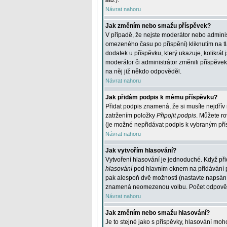
atd.
).
Návrat nahoru
Jak změním nebo smažu příspěvek?
V případě, že nejste moderátor nebo adminis
omezeného času po přispění) kliknutím na t
dodatek u příspěvku, který ukazuje, kolikrá
moderátor či administrátor změnili příspěve
na něj již někdo odpověděl.
Návrat nahoru
Jak přidám podpis k mému příspěvku?
Přidat podpis znamená, že si musíte nejdřív 
zatržením položky
Připojit podpis
. Můžete ro
(je možné nepřidávat podpis k vybraným pří
Návrat nahoru
Jak vytvořím hlasování?
Vytvoření hlasování je jednoduché. Když při
hlasování
pod hlavním oknem na přidávání př
pak alespoň dvě možnosti (nastavte napsán
znamená neomezenou volbu. Počet odpovědí, 
Návrat nahoru
Jak změním nebo smažu hlasování?
Je to stejné jako s příspěvky, hlasování m