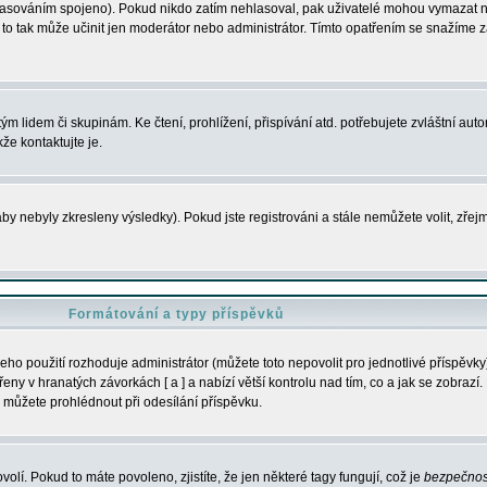
s hlasováním spojeno). Pokud nikdo zatím nehlasoval, pak uživatelé mohou vymazat
y to tak může učinit jen moderátor nebo administrátor. Tímto opatřením se snažíme z
m lidem či skupinám. Ke čtení, prohlížení, přispívání atd. potřebujete zvláštní auto
že kontaktujte je.
aby nebyly zkresleny výsledky). Pokud jste registrováni a stále nemůžete volit, zř
Formátování a typy příspěvků
ho použití rozhoduje administrátor (můžete toto nepovolit pro jednotlivé příspěv
y v hranatých závorkách [ a ] a nabízí větší kontrolu nad tím, co a jak se zobrazí. 
 můžete prohlédnout při odesílání příspěvku.
volí. Pokud to máte povoleno, zjistíte, že jen některé tagy fungují, což je
bezpečnos