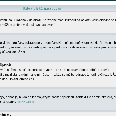
Uživatelská nastavení
váni) jsou uložena v databázi. Ke změně stačí kliknout na odkaz
Profil
(obvykle se n
 si můžete změnit veškerá svá nastavení.
o vidíte jsou časy zobrazené v jiném časovém pásmu než v tom, ve kterém se nacház
 vědomí, že změnou časového pásma a podobná nastavení mohou měnit jen registro
ý důvod tak učinit!
 špatně!
rávně, a přesto se liší od toho správného, pak tou nejpravděpodobnější odpovědí je, 
dílu mezi standardním a letním časem, takže se může jednat o 1 hodinový rozdíl. 
dobu trvání letního času.
yk, neboť jej nikdo do tohoto jazyka zatím nepřeložil. Kontaktujte administrátora, p
te na stránky
.
phpBB Group
jménem?