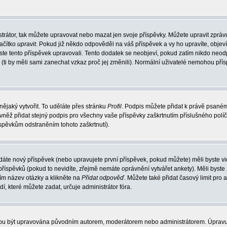
trátor, tak můžete upravovat nebo mazat jen svoje příspěvky. Můžete upravit zpráv
lačítko
upravit
. Pokud již někdo odpověděl na váš příspěvek a vy ho upravíte, objev
t jste tento příspěvek upravovali. Tento dodatek se neobjeví, pokud zatím nikdo ne
k (ti by měli sami zanechat vzkaz proč jej změnili). Normální uživatelé nemohou př
nějaký vytvořit. To uděláte přes stránku
Profil
. Podpis můžete přidat k právě psané
vněž přidat stejný podpis pro všechny vaše příspěvky zaškrtnutím příslušného políč
spěvkům odstraněním tohoto zaškrtnutí).
dáte nový příspěvek (nebo upravujete první příspěvek, pokud můžete) měli byste vid
íspěvků (pokud to nevidíte, zřejmě nemáte oprávnění vytvářet ankety). Měli byste
ím název otázky a klikněte na
Přidat odpověď
. Můžete také přidat časový limit pro 
které můžete zadat, určuje administrátor fóra.
ohou být upravována původním autorem, moderátorem nebo administrátorem. Úpravu 