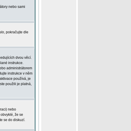
rátory nebo sami
slo
, pokračujte dle
edujících dvou věcí.
lané instrukce.
 nebo administrátorem
dujte instrukce v něm
aktivace používá, je
ste použili je platná,
traci) nebo
 obvyklé, že se
te se do diskuzí.