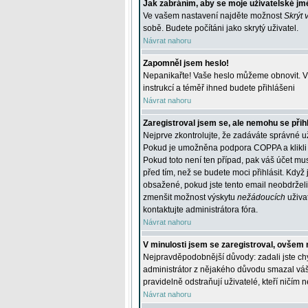
Jak zabráním, aby se moje uživatelské jm
Ve vašem nastavení najděte možnost
Skrýt 
sobě. Budete počítáni jako skrytý uživatel.
Návrat nahoru
Zapomněl jsem heslo!
Nepanikařte! Vaše heslo můžeme obnovit. V 
instrukcí a téměř ihned budete přihlášeni
Návrat nahoru
Zaregistroval jsem se, ale nemohu se přihl
Nejprve zkontrolujte, že zadáváte správné u
Pokud je umožněna podpora COPPA a klikli j
Pokud toto není ten případ, pak váš účet mus
před tím, než se budete moci přihlásit. Když 
obsažené, pokud jste tento email neobdrželi
zmenšit možnost výskytu
nežádoucích
uživat
kontaktujte administrátora fóra.
Návrat nahoru
V minulosti jsem se zaregistroval, ovšem 
Nejpravděpodobnější důvody: zadali jste chyb
administrátor z nějakého důvodu smazal váš ú
pravidelně odstraňují uživatelé, kteří ničím 
Návrat nahoru