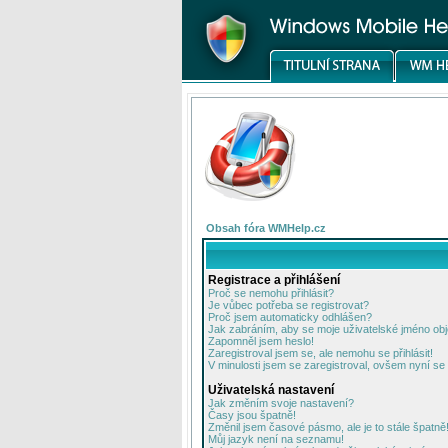
Obsah fóra WMHelp.cz
Registrace a přihlášení
Proč se nemohu přihlásit?
Je vůbec potřeba se registrovat?
Proč jsem automaticky odhlášen?
Jak zabráním, aby se moje uživatelské jméno ob
Zapomněl jsem heslo!
Zaregistroval jsem se, ale nemohu se přihlásit!
V minulosti jsem se zaregistroval, ovšem nyní se 
Uživatelská nastavení
Jak změním svoje nastavení?
Časy jsou špatně!
Změnil jsem časové pásmo, ale je to stále špatně
Můj jazyk není na seznamu!