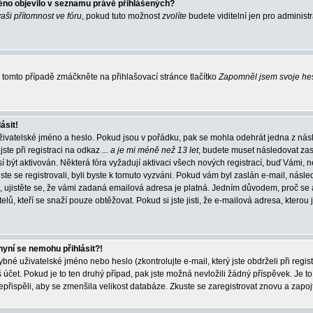
éno objevilo v seznamu právě přihlášených?
vaši přítomnost ve fóru
, pokud tuto možnost
zvolíte
budete viditelní jen pro administ
tomto případě zmáčkněte na přihlašovací stránce tlačítko
Zapomněl jsem svoje he
ásit!
živatelské jméno a heslo. Pokud jsou v pořádku, pak se mohla odehrát jedna z násl
ste při registraci na odkaz
... a je mi méně než 13 let
, budete muset následovat zas
í být aktivován. Některá fóra vyžadují aktivaci všech nových registrací, buď Vámi,
jste se registrovali, byli byste k tomuto vyzváni. Pokud vám byl zaslán e-mail, násle
, ujistěte se, že vámi zadaná emailová adresa je platná. Jedním důvodem, proč se 
elů, kteří se snaží pouze obtěžovat. Pokud si jste jisti, že e-mailová adresa, kterou j
nyní se nemohu přihlásit?!
né uživatelské jméno nebo heslo (zkontrolujte e-mail, který jste obdrželi při regis
čet. Pokud je to ten druhý případ, pak jste možná nevložili žádný příspěvek. Je to
nepřispěli, aby se zmenšila velikost databáze. Zkuste se zaregistrovat znovu a zapoj