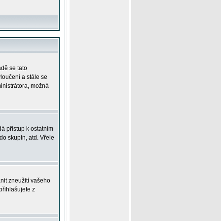
adě se tato
yloučeni a stále se
ministrátora, možná
á přístup k ostatním
o skupin, atd. Vřele
nit zneužití vašeho
přihlašujete z