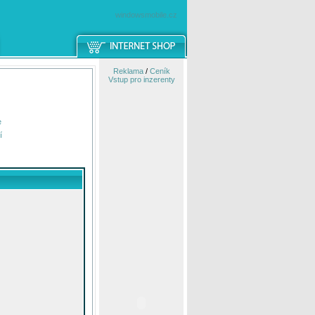
windowsmobile.cz
Reklama
/
Ceník
Vstup pro inzerenty
e
í