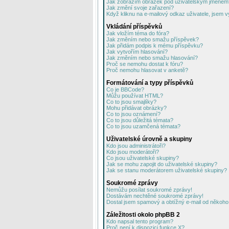
Jak zobrazím obrázek pod uživatelským jménem
Jak změní svoje zařazení?
Když kliknu na e-mailový odkaz uživatele, jsem v
Vkládání příspěvků
Jak vložím téma do fóra?
Jak změním nebo smažu příspěvek?
Jak přidám podpis k mému příspěvku?
Jak vytvořím hlasování?
Jak změním nebo smažu hlasování?
Proč se nemohu dostat k fóru?
Proč nemohu hlasovat v anketě?
Formátování a typy příspěvků
Co je BBCode?
Můžu používat HTML?
Co to jsou smajlíky?
Mohu přidávat obrázky?
Co to jsou oznámení?
Co to jsou důležitá témata?
Co to jsou uzamčená témata?
Uživatelské úrovně a skupiny
Kdo jsou administrátoři?
Kdo jsou moderátoři?
Co jsou uživatelské skupiny?
Jak se mohu zapojit do uživatelské skupiny?
Jak se stanu moderátorem uživatelské skupiny?
Soukromé zprávy
Nemůžu posílat soukromé zprávy!
Dostávám nechtěné soukromé zprávy!
Dostal jsem spamový a obtížný e-mail od někoho 
Záležitosti okolo phpBB 2
Kdo napsal tento program?
Proč není k dispozici funkce X?