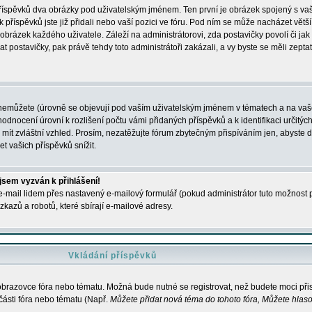
 příspěvků dva obrázky pod uživatelským jménem. Ten první je obrázek spojený s vaš
ik příspěvků jste již přidali nebo vaší pozici ve fóru. Pod ním se může nacházet vět
í obrázek každého uživatele. Záleží na administrátorovi, zda postavičky povolí či jak 
postavičky, pak právě tehdy toto administrátoři zakázali, a vy byste se měli zepta
nemůžete (úrovně se objevují pod vaším uživatelským jménem v tématech a na vaše
odnocení úrovní k rozlišení počtu vámi přidaných příspěvků a k identifikaci určitých
ít zvláštní vzhled. Prosím, nezatěžujte fórum zbytečným přispíváním jen, abyste d
 vašich příspěvků snížit.
 jsem vyzván k přihlášení!
-mail lidem přes nastavený e-mailový formulář (pokud administrátor tuto možnost po
azů a robotů, které sbírají e-mailové adresy.
Vkládání příspěvků
 obrazovce fóra nebo tématu. Možná bude nutné se registrovat, než budete moci přis
části fóra nebo tématu (Např.
Můžete přidat nová téma do tohoto fóra, Můžete hlasov