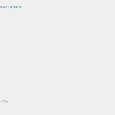
?
yzván k přihlášení!
z fóra!