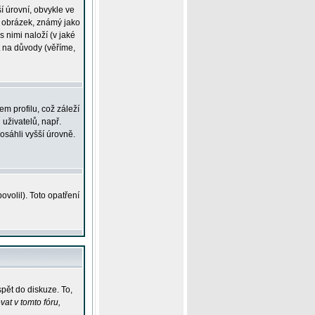
í úrovní, obvykle ve
ší obrázek, známý jako
s nimi naloží (v jaké
t na důvody (věříme,
m profilu, což záleží
 uživatelů, např.
osáhli vyšší úrovně.
volil). Toto opatření
pět do diskuze. To,
at v tomto fóru,