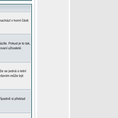
achází v horní části
íte. Pokud je to tak,
vaní uživatelé.
že se jedná o letní
Řešením může být
řípadně si překlad