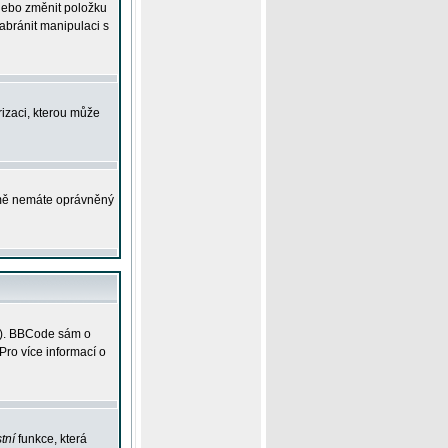
 nebo změnit položku
abránit manipulaci s
rizaci, kterou může
ejmě nemáte oprávněný
ky). BBCode sám o
Pro více informací o
tní
funkce, která