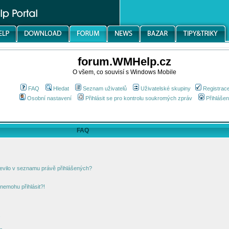
forum.WMHelp.cz
O všem, co souvisí s Windows Mobile
FAQ
Hledat
Seznam uživatelů
Uživatelské skupiny
Registrac
Osobní nastavení
Přihlásit se pro kontrolu soukromých zpráv
Přihlášen
FAQ
jevilo v seznamu právě přihlášených?
nemohu přihlásit?!
!