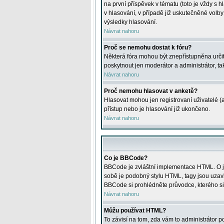
na první příspěvek v tématu (toto je vždy 
v hlasování, v případě již uskutečněné volb
výsledky hlasování.
Návrat nahoru
Proč se nemohu dostat k fóru?
Některá fóra mohou být znepřístupněna určitý
poskytnout jen moderátor a administrátor, tak
Návrat nahoru
Proč nemohu hlasovat v anketě?
Hlasovat mohou jen registrovaní uživatelé (
přístup nebo je hlasování již ukončeno.
Návrat nahoru
Co je BBCode?
BBCode je zvláštní implementace HTML. O je
sobě je podobný stylu HTML, tagy jsou uzavřen
BBCode si prohlédněte průvodce, kterého si
Návrat nahoru
Můžu používat HTML?
To závisí na tom, zda vám to administrátor po