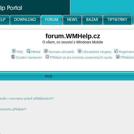
forum.WMHelp.cz
O všem, co souvisí s Windows Mobile
FAQ
Hledat
Seznam uživatelů
Uživatelské skupiny
Registrac
Osobní nastavení
Přihlásit se pro kontrolu soukromých zpráv
Přihlášen
FAQ
jevilo v seznamu právě přihlášených?
nemohu přihlásit?!
!