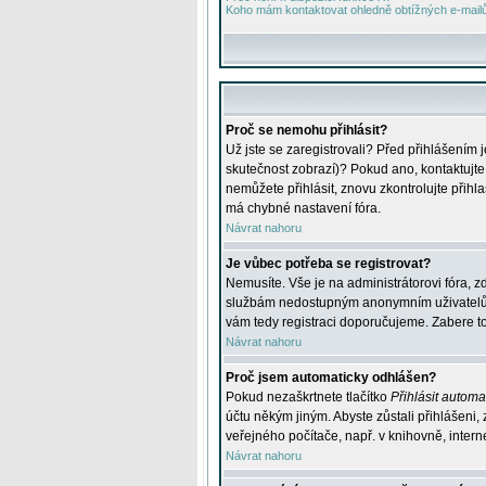
Koho mám kontaktovat ohledně obtížných e-mailů 
Proč se nemohu přihlásit?
Už jste se zaregistrovali? Před přihlášením 
skutečnost zobrazí)? Pokud ano, kontaktujte a
nemůžete přihlásit, znovu zkontrolujte přih
má chybné nastavení fóra.
Návrat nahoru
Je vůbec potřeba se registrovat?
Nemusíte. Vše je na administrátorovi fóra, z
službám nedostupným anonymním uživatelům, j
vám tedy registraci doporučujeme. Zabere to 
Návrat nahoru
Proč jsem automaticky odhlášen?
Pokud nezaškrtnete tlačítko
Přihlásit automat
účtu někým jiným. Abyste zůstali přihlášeni,
veřejného počítače, např. v knihovně, intern
Návrat nahoru