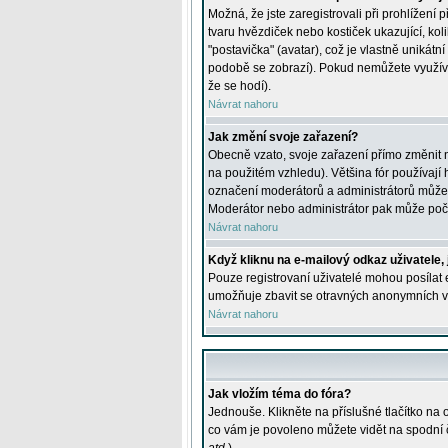
Možná, že jste zaregistrovali při prohlížení
tvaru hvězdiček nebo kostiček ukazující, kol
"postavička" (avatar), což je vlastně unikátn
podobě se zobrazí). Pokud nemůžete využívat 
že se hodí).
Návrat nahoru
Jak změní svoje zařazení?
Obecně vzato, svoje zařazení přímo změnit 
na použitém vzhledu). Většina fór používají h
označení moderátorů a administrátorů může m
Moderátor nebo administrátor pak může počet
Návrat nahoru
Když kliknu na e-mailový odkaz uživatele,
Pouze registrovaní uživatelé mohou posílat e
umožňuje zbavit se otravných anonymních vzk
Návrat nahoru
Jak vložím téma do fóra?
Jednouše. Klikněte na příslušné tlačítko na
co vám je povoleno můžete vidět na spodní 