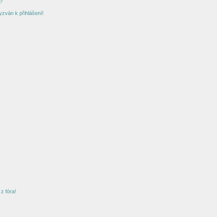
?
yzván k přihlášení!
z fóra!