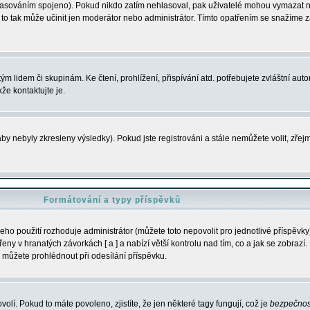
s hlasováním spojeno). Pokud nikdo zatím nehlasoval, pak uživatelé mohou vymazat
y to tak může učinit jen moderátor nebo administrátor. Tímto opatřením se snažíme z
m lidem či skupinám. Ke čtení, prohlížení, přispívání atd. potřebujete zvláštní auto
že kontaktujte je.
aby nebyly zkresleny výsledky). Pokud jste registrováni a stále nemůžete volit, zř
Formátování a typy příspěvků
ho použití rozhoduje administrátor (můžete toto nepovolit pro jednotlivé příspěv
y v hranatých závorkách [ a ] a nabízí větší kontrolu nad tím, co a jak se zobrazí. 
 můžete prohlédnout při odesílání příspěvku.
volí. Pokud to máte povoleno, zjistíte, že jen některé tagy fungují, což je
bezpečnos