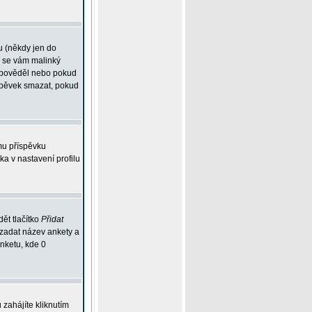
u (někdy jen do
í se vám malinký
odpověděl nebo pokud
íspěvek smazat, pokud
mu příspěvku
ka v nastavení profilu
ět tlačítko
Přidat
 zadat název ankety a
anketu, kde 0
zahájíte kliknutím