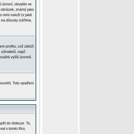
í úrovní, obvykle ve
ší obrázek, známý jako
s nimi naloží (v jaké
t na důvody (věříme,
m profilu, což záleží
 uživatelů, např.
osáhli vyšší úrovně.
volil). Toto opatření
pět do diskuze. To,
at v tomto fóru,