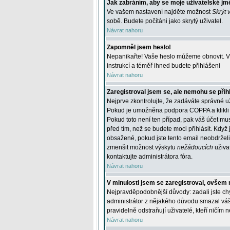
Jak zabráním, aby se moje uživatelské jm
Ve vašem nastavení najděte možnost
Skrýt 
sobě. Budete počítáni jako skrytý uživatel.
Návrat nahoru
Zapomněl jsem heslo!
Nepanikařte! Vaše heslo můžeme obnovit. V 
instrukcí a téměř ihned budete přihlášeni
Návrat nahoru
Zaregistroval jsem se, ale nemohu se přihl
Nejprve zkontrolujte, že zadáváte správné u
Pokud je umožněna podpora COPPA a klikli j
Pokud toto není ten případ, pak váš účet mus
před tím, než se budete moci přihlásit. Když 
obsažené, pokud jste tento email neobdrželi
zmenšit možnost výskytu
nežádoucích
uživat
kontaktujte administrátora fóra.
Návrat nahoru
V minulosti jsem se zaregistroval, ovšem 
Nejpravděpodobnější důvody: zadali jste chyb
administrátor z nějakého důvodu smazal váš ú
pravidelně odstraňují uživatelé, kteří ničím 
Návrat nahoru