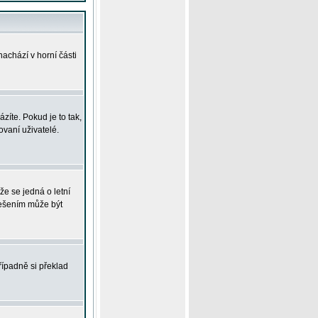
achází v horní části
íte. Pokud je to tak,
vaní uživatelé.
že se jedná o letní
Řešením může být
řípadně si překlad