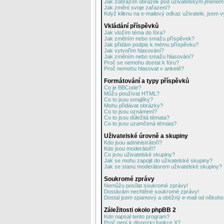
Jak zobrazím obrázek pod uživatelským jménem
Jak změní svoje zařazení?
Když kliknu na e-mailový odkaz uživatele, jsem v
Vkládání příspěvků
Jak vložím téma do fóra?
Jak změním nebo smažu příspěvek?
Jak přidám podpis k mému příspěvku?
Jak vytvořím hlasování?
Jak změním nebo smažu hlasování?
Proč se nemohu dostat k fóru?
Proč nemohu hlasovat v anketě?
Formátování a typy příspěvků
Co je BBCode?
Můžu používat HTML?
Co to jsou smajlíky?
Mohu přidávat obrázky?
Co to jsou oznámení?
Co to jsou důležitá témata?
Co to jsou uzamčená témata?
Uživatelské úrovně a skupiny
Kdo jsou administrátoři?
Kdo jsou moderátoři?
Co jsou uživatelské skupiny?
Jak se mohu zapojit do uživatelské skupiny?
Jak se stanu moderátorem uživatelské skupiny?
Soukromé zprávy
Nemůžu posílat soukromé zprávy!
Dostávám nechtěné soukromé zprávy!
Dostal jsem spamový a obtížný e-mail od někoho 
Záležitosti okolo phpBB 2
Kdo napsal tento program?
Proč není k dispozici funkce X?