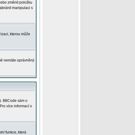
 nebo změnit položku
abránit manipulaci s
rizaci, kterou může
ejmě nemáte oprávněný
ky). BBCode sám o
Pro více informací o
tní
funkce, která