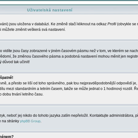
Uživatelská nastavení
váni) jsou uložena v databázi. Ke změně stačí kliknout na odkaz
Profil
(obvykle se n
 si můžete změnit veškerá svá nastavení.
o vidíte jsou časy zobrazené v jiném časovém pásmu než v tom, ve kterém se nacház
 vědomí, že změnou časového pásma a podobná nastavení mohou měnit jen registro
ý důvod tak učinit!
 špatně!
rávně, a přesto se liší od toho správného, pak tou nejpravděpodobnější odpovědí je, 
dílu mezi standardním a letním časem, takže se může jednat o 1 hodinový rozdíl. 
dobu trvání letního času.
yk, neboť jej nikdo do tohoto jazyka zatím nepřeložil. Kontaktujte administrátora, p
te na stránky
.
phpBB Group
jménem?