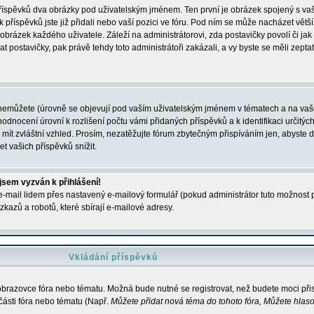
 příspěvků dva obrázky pod uživatelským jménem. Ten první je obrázek spojený s vaš
ik příspěvků jste již přidali nebo vaší pozici ve fóru. Pod ním se může nacházet vět
í obrázek každého uživatele. Záleží na administrátorovi, zda postavičky povolí či jak 
postavičky, pak právě tehdy toto administrátoři zakázali, a vy byste se měli zepta
nemůžete (úrovně se objevují pod vaším uživatelským jménem v tématech a na vaše
odnocení úrovní k rozlišení počtu vámi přidaných příspěvků a k identifikaci určitých
ít zvláštní vzhled. Prosím, nezatěžujte fórum zbytečným přispíváním jen, abyste d
 vašich příspěvků snížit.
 jsem vyzván k přihlášení!
-mail lidem přes nastavený e-mailový formulář (pokud administrátor tuto možnost po
azů a robotů, které sbírají e-mailové adresy.
Vkládání příspěvků
 obrazovce fóra nebo tématu. Možná bude nutné se registrovat, než budete moci přis
části fóra nebo tématu (Např.
Můžete přidat nová téma do tohoto fóra, Můžete hlasov