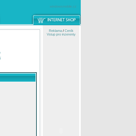
windowsmobile.cz
Reklama
/
Ceník
Vstup pro inzerenty
e
í