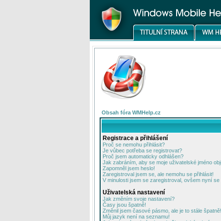
Obsah fóra WMHelp.cz
Registrace a přihlášení
Proč se nemohu přihlásit?
Je vůbec potřeba se registrovat?
Proč jsem automaticky odhlášen?
Jak zabráním, aby se moje uživatelské jméno ob
Zapomněl jsem heslo!
Zaregistroval jsem se, ale nemohu se přihlásit!
V minulosti jsem se zaregistroval, ovšem nyní se 
Uživatelská nastavení
Jak změním svoje nastavení?
Časy jsou špatně!
Změnil jsem časové pásmo, ale je to stále špatně
Můj jazyk není na seznamu!