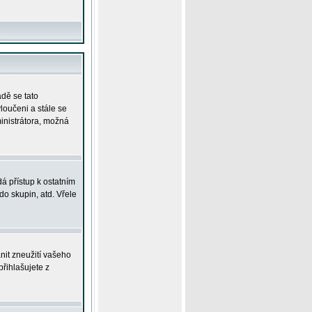
adě se tato
yloučeni a stále se
ministrátora, možná
á přístup k ostatním
o skupin, atd. Vřele
nit zneužití vašeho
přihlašujete z