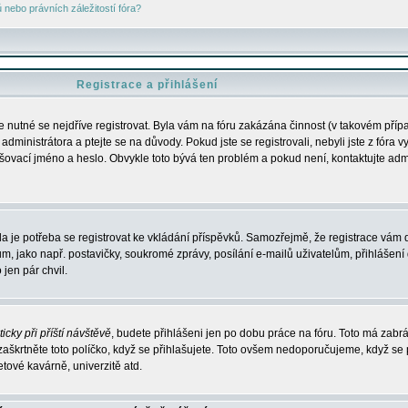
nebo právních záležitostí fóra?
Registrace a přihlášení
je nutné se nejdříve registrovat. Byla vám na fóru zakázána činnost (v takovém příp
dministrátora a ptejte se na důvody. Pokud jste se registrovali, nebyli jste z fóra v
lašovací jméno a heslo. Obvykle toto bývá ten problém a pokud není, kontaktujte ad
da je potřeba se registrovat ke vkládání příspěvků. Samozřejmě, že registrace vám d
ako např. postavičky, soukromé zprávy, posílání e-mailů uživatelům, přihlášení d
jen pár chvil.
icky při příští návštěvě
, budete přihlášeni jen po dobu práce na fóru. Toto má zabrá
 zaškrtněte toto políčko, když se přihlašujete. Toto ovšem nedoporučujeme, když se 
etové kavárně, univerzitě atd.