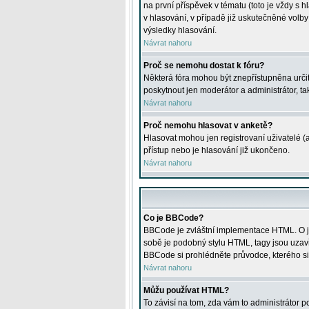
na první příspěvek v tématu (toto je vždy 
v hlasování, v případě již uskutečněné volb
výsledky hlasování.
Návrat nahoru
Proč se nemohu dostat k fóru?
Některá fóra mohou být znepřístupněna určitý
poskytnout jen moderátor a administrátor, tak
Návrat nahoru
Proč nemohu hlasovat v anketě?
Hlasovat mohou jen registrovaní uživatelé (
přístup nebo je hlasování již ukončeno.
Návrat nahoru
Co je BBCode?
BBCode je zvláštní implementace HTML. O je
sobě je podobný stylu HTML, tagy jsou uzavřen
BBCode si prohlédněte průvodce, kterého si
Návrat nahoru
Můžu používat HTML?
To závisí na tom, zda vám to administrátor po