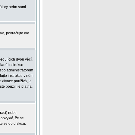
rátory nebo sami
slo
, pokračujte dle
edujících dvou věcí.
lané instrukce.
 nebo administrátorem
dujte instrukce v něm
aktivace používá, je
ste použili je platná,
traci) nebo
 obvyklé, že se
te se do diskuzí.