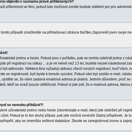
éno objevilo v seznamu právě přihlášených?
vaši přítomnost ve fóru
, pokud tuto možnost
zvolíte
budete viditelní jen pro administ
tomto případě zmáčkněte na přihlašovací stránce tlačítko
Zapomněl jsem svoje he
ásit!
živatelské jméno a heslo. Pokud jsou v pořádku, pak se mohla odehrát jedna z násl
ste při registraci na odkaz
... a je mi méně než 13 let
, budete muset následovat zas
í být aktivován. Některá fóra vyžadují aktivaci všech nových registrací, buď Vámi,
jste se registrovali, byli byste k tomuto vyzváni. Pokud vám byl zaslán e-mail, násle
, ujistěte se, že vámi zadaná emailová adresa je platná. Jedním důvodem, proč se 
elů, kteří se snaží pouze obtěžovat. Pokud si jste jisti, že e-mailová adresa, kterou j
nyní se nemohu přihlásit?!
né uživatelské jméno nebo heslo (zkontrolujte e-mail, který jste obdrželi při regis
čet. Pokud je to ten druhý případ, pak jste možná nevložili žádný příspěvek. Je to
nepřispěli, aby se zmenšila velikost databáze. Zkuste se zaregistrovat znovu a zapoj