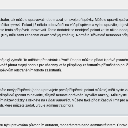
trátor, tak můžete upravovat nebo mazat jen svoje příspěvky. Můžete upravit zpráv
lačítko
upravit
. Pokud již někdo odpověděl na váš příspěvek a vy ho upravíte, objev
t jste tento příspěvek upravovali. Tento dodatek se neobjeví, pokud zatím nikdo ne
k (ti by měli sami zanechat vzkaz proč jej změnili). Normální uživatelé nemohou př
nějaký vytvořit. To uděláte přes stránku
Profil
. Podpis můžete přidat k právě psané
vněž přidat stejný podpis pro všechny vaše příspěvky zaškrtnutím příslušného políč
spěvkům odstraněním tohoto zaškrtnutí).
dáte nový příspěvek (nebo upravujete první příspěvek, pokud můžete) měli byste vid
íspěvků (pokud to nevidíte, zřejmě nemáte oprávnění vytvářet ankety). Měli byste
ím název otázky a klikněte na
Přidat odpověď
. Můžete také přidat časový limit pro 
které můžete zadat, určuje administrátor fóra.
ohou být upravována původním autorem, moderátorem nebo administrátorem. Úpravu 