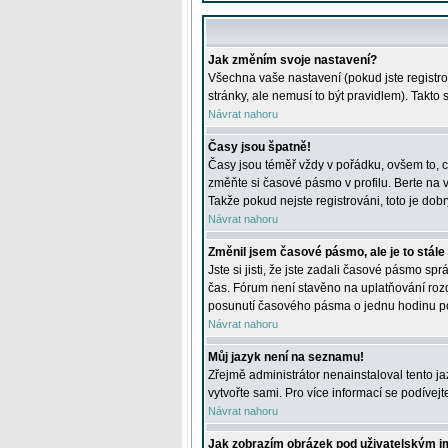
Jak změním svoje nastavení?
Všechna vaše nastavení (pokud jste registro
stránky, ale nemusí to být pravidlem). Takto
Návrat nahoru
Časy jsou špatně!
Časy jsou téměř vždy v pořádku, ovšem to, c
změňte si časové pásmo v profilu. Berte na
Takže pokud nejste registrováni, toto je dobr
Návrat nahoru
Změnil jsem časové pásmo, ale je to stále
Jste si jisti, že jste zadali časové pásmo sp
čas. Fórum není stavěno na uplatňování roz
posunutí časového pásma o jednu hodinu po 
Návrat nahoru
Můj jazyk není na seznamu!
Zřejmě administrátor nenainstaloval tento jaz
vytvořte sami. Pro více informací se podívej
Návrat nahoru
Jak zobrazím obrázek pod uživatelským 