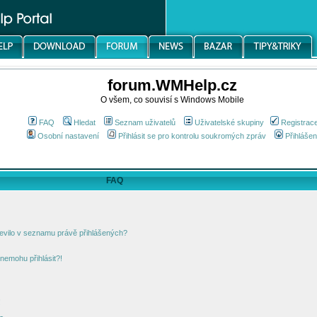
forum.WMHelp.cz
O všem, co souvisí s Windows Mobile
FAQ
Hledat
Seznam uživatelů
Uživatelské skupiny
Registrac
Osobní nastavení
Přihlásit se pro kontrolu soukromých zpráv
Přihlášen
FAQ
jevilo v seznamu právě přihlášených?
nemohu přihlásit?!
!