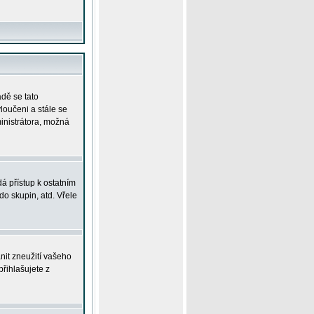
adě se tato
yloučeni a stále se
ministrátora, možná
á přístup k ostatním
o skupin, atd. Vřele
nit zneužití vašeho
přihlašujete z