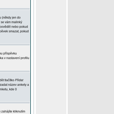
u (někdy jen do
í se vám malinký
odpověděl nebo pokud
íspěvek smazat, pokud
mu příspěvku
ka v nastavení profilu
ět tlačítko
Přidat
 zadat název ankety a
anketu, kde 0
zahájíte kliknutím