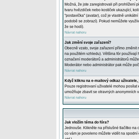
Možná, že jste zaregistrovali při prohlížení
tvaru hvězdiček nebo kostiček ukazující, kol
"postavička" (avatar), což je vlastně unikátn
podobě se zobrazí). Pokud nemůžete využívat 
že se hodí).
Návrat nahoru
Jak změní svoje zařazení?
Obecně vzato, svoje zařazení přímo změnit 
na použitém vzhledu). Většina fór používají h
označení moderátorů a administrátorů může m
Moderátor nebo administrátor pak může počet
Návrat nahoru
Když kliknu na e-mailový odkaz uživatele,
Pouze registrovaní uživatelé mohou posílat e
umožňuje zbavit se otravných anonymních vzk
Návrat nahoru
Jak vložím téma do fóra?
Jednouše. Klikněte na příslušné tlačítko na
co vám je povoleno můžete vidět na spodní 