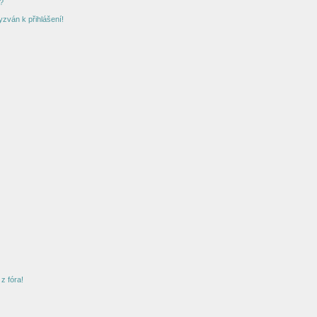
?
yzván k přihlášení!
z fóra!