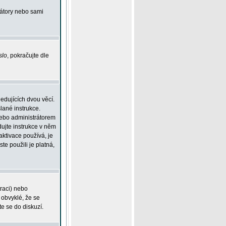
rátory nebo sami
slo
, pokračujte dle
edujících dvou věcí.
lané instrukce.
 nebo administrátorem
dujte instrukce v něm
aktivace používá, je
ste použili je platná,
traci) nebo
 obvyklé, že se
te se do diskuzí.