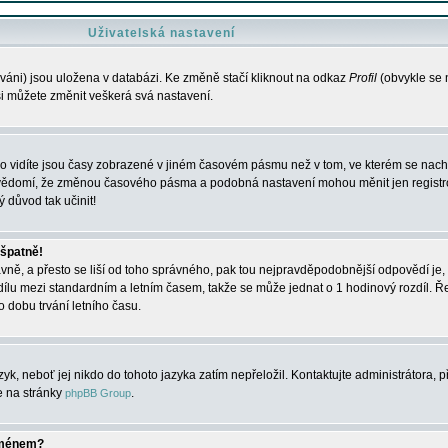
Uživatelská nastavení
váni) jsou uložena v databázi. Ke změně stačí kliknout na odkaz
Profil
(obvykle se n
 si můžete změnit veškerá svá nastavení.
o vidíte jsou časy zobrazené v jiném časovém pásmu než v tom, ve kterém se nacház
 vědomí, že změnou časového pásma a podobná nastavení mohou měnit jen registro
ý důvod tak učinit!
 špatně!
rávně, a přesto se liší od toho správného, pak tou nejpravděpodobnější odpovědí je, 
dílu mezi standardním a letním časem, takže se může jednat o 1 hodinový rozdíl. 
dobu trvání letního času.
yk, neboť jej nikdo do tohoto jazyka zatím nepřeložil. Kontaktujte administrátora, p
te na stránky
.
phpBB Group
jménem?