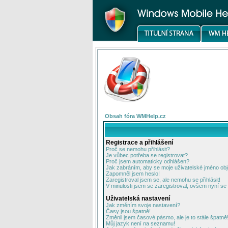
Obsah fóra WMHelp.cz
Registrace a přihlášení
Proč se nemohu přihlásit?
Je vůbec potřeba se registrovat?
Proč jsem automaticky odhlášen?
Jak zabráním, aby se moje uživatelské jméno ob
Zapomněl jsem heslo!
Zaregistroval jsem se, ale nemohu se přihlásit!
V minulosti jsem se zaregistroval, ovšem nyní se 
Uživatelská nastavení
Jak změním svoje nastavení?
Časy jsou špatně!
Změnil jsem časové pásmo, ale je to stále špatně
Můj jazyk není na seznamu!