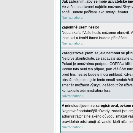
Jak zabráním, aby se moje uživatelské jm
Ve vašem nastavení najděte možnost
Skrýt 
sobě. Budete počítáni jako skrytý uživatel.
Návrat nahoru
Zapomněl jsem heslo!
Nepanikařte! Vaše heslo můžeme obnovit. V 
instrukcí a téměř ihned budete přihlášeni
Návrat nahoru
Zaregistroval jsem se, ale nemohu se přihl
Nejprve zkontrolujte, že zadáváte správné u
Pokud je umožněna podpora COPPA a klikli j
Pokud toto není ten případ, pak váš účet mus
před tím, než se budete moci přihlásit. Když 
obsažené, pokud jste tento email neobdrželi
zmenšit možnost výskytu
nežádoucích
uživat
kontaktujte administrátora fóra.
Návrat nahoru
V minulosti jsem se zaregistroval, ovšem 
Nejpravděpodobnější důvody: zadali jste chyb
administrátor z nějakého důvodu smazal váš ú
pravidelně odstraňují uživatelé, kteří ničím 
Návrat nahoru