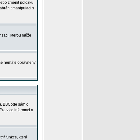
 nebo změnit položku
abránit manipulaci s
rizaci, kterou může
ejmě nemáte oprávněný
ky). BBCode sám o
Pro více informací o
tní
funkce, která