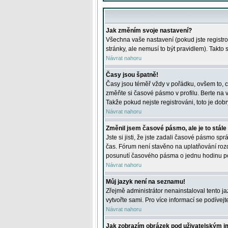
Jak změním svoje nastavení?
Všechna vaše nastavení (pokud jste registro
stránky, ale nemusí to být pravidlem). Takto
Návrat nahoru
Časy jsou špatně!
Časy jsou téměř vždy v pořádku, ovšem to, c
změňte si časové pásmo v profilu. Berte na
Takže pokud nejste registrováni, toto je dobr
Návrat nahoru
Změnil jsem časové pásmo, ale je to stále
Jste si jisti, že jste zadali časové pásmo sp
čas. Fórum není stavěno na uplatňování roz
posunutí časového pásma o jednu hodinu po 
Návrat nahoru
Můj jazyk není na seznamu!
Zřejmě administrátor nenainstaloval tento jaz
vytvořte sami. Pro více informací se podívej
Návrat nahoru
Jak zobrazím obrázek pod uživatelským 