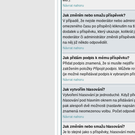
atd.
).
Návrat nahoru
Jak změním nebo smažu příspěvek?
V případě, že nejste moderátor nebo adminis
omezeného času po přispění) kliknutím na t
dodatek u příspěvku, který ukazuje, kolikrá
moderátor či administrátor změnili příspěve
na něj již někdo odpověděl.
Návrat nahoru
Jak přidám podpis k mému příspěvku?
Přidat podpis znamená, že si musíte nejdřív 
zatržením položky
Připojit podpis
. Můžete ro
(je možné nepřidávat podpis k vybraným pří
Návrat nahoru
Jak vytvořím hlasování?
Vytvoření hlasování je jednoduché. Když při
hlasování
pod hlavním oknem na přidávání př
pak alespoň dvě možnosti (nastavte napsán
znamená neomezenou volbu. Počet odpovědí, 
Návrat nahoru
Jak změním nebo smažu hlasování?
Je to stejné jako s příspěvky, hlasování m