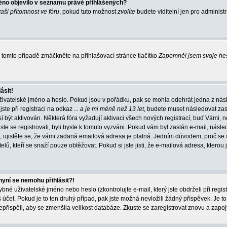
éno objevilo v seznamu právě přihlášených?
vaši přítomnost ve fóru
, pokud tuto možnost
zvolíte
budete viditelní jen pro administ
tomto případě zmáčkněte na přihlašovací stránce tlačítko
Zapomněl jsem svoje he
ásit!
živatelské jméno a heslo. Pokud jsou v pořádku, pak se mohla odehrát jedna z násl
ste při registraci na odkaz
... a je mi méně než 13 let
, budete muset následovat zas
í být aktivován. Některá fóra vyžadují aktivaci všech nových registrací, buď Vámi,
jste se registrovali, byli byste k tomuto vyzváni. Pokud vám byl zaslán e-mail, násle
, ujistěte se, že vámi zadaná emailová adresa je platná. Jedním důvodem, proč se 
elů, kteří se snaží pouze obtěžovat. Pokud si jste jisti, že e-mailová adresa, kterou j
nyní se nemohu přihlásit?!
né uživatelské jméno nebo heslo (zkontrolujte e-mail, který jste obdrželi při regis
čet. Pokud je to ten druhý případ, pak jste možná nevložili žádný příspěvek. Je to
nepřispěli, aby se zmenšila velikost databáze. Zkuste se zaregistrovat znovu a zapoj