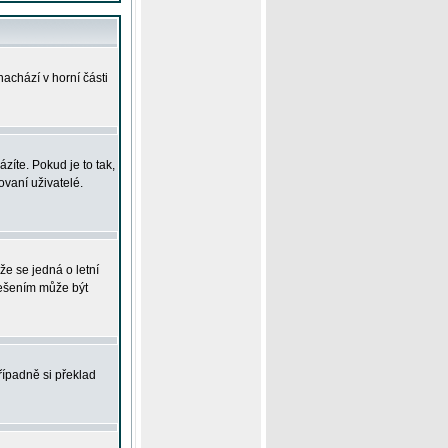
achází v horní části
íte. Pokud je to tak,
vaní uživatelé.
že se jedná o letní
Řešením může být
řípadně si překlad