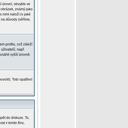
í úrovní, obvykle ve
ší obrázek, známý jako
s nimi naloží (v jaké
t na důvody (věříme,
m profilu, což záleží
 uživatelů, např.
osáhli vyšší úrovně.
volil). Toto opatření
pět do diskuze. To,
at v tomto fóru,