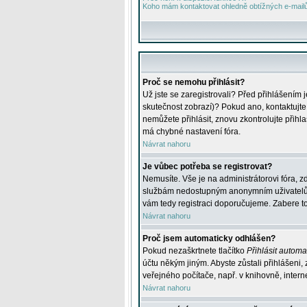
Koho mám kontaktovat ohledně obtížných e-mailů 
Proč se nemohu přihlásit?
Už jste se zaregistrovali? Před přihlášením 
skutečnost zobrazí)? Pokud ano, kontaktujte a
nemůžete přihlásit, znovu zkontrolujte přih
má chybné nastavení fóra.
Návrat nahoru
Je vůbec potřeba se registrovat?
Nemusíte. Vše je na administrátorovi fóra, z
službám nedostupným anonymním uživatelům, j
vám tedy registraci doporučujeme. Zabere to 
Návrat nahoru
Proč jsem automaticky odhlášen?
Pokud nezaškrtnete tlačítko
Přihlásit automat
účtu někým jiným. Abyste zůstali přihlášeni,
veřejného počítače, např. v knihovně, intern
Návrat nahoru