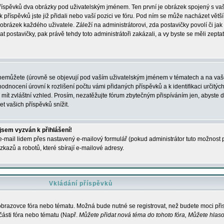
 příspěvků dva obrázky pod uživatelským jménem. Ten první je obrázek spojený s vaš
ik příspěvků jste již přidali nebo vaší pozici ve fóru. Pod ním se může nacházet vět
í obrázek každého uživatele. Záleží na administrátorovi, zda postavičky povolí či jak 
postavičky, pak právě tehdy toto administrátoři zakázali, a vy byste se měli zepta
nemůžete (úrovně se objevují pod vaším uživatelským jménem v tématech a na vaše
odnocení úrovní k rozlišení počtu vámi přidaných příspěvků a k identifikaci určitých
ít zvláštní vzhled. Prosím, nezatěžujte fórum zbytečným přispíváním jen, abyste d
 vašich příspěvků snížit.
 jsem vyzván k přihlášení!
-mail lidem přes nastavený e-mailový formulář (pokud administrátor tuto možnost po
azů a robotů, které sbírají e-mailové adresy.
Vkládání příspěvků
 obrazovce fóra nebo tématu. Možná bude nutné se registrovat, než budete moci přis
části fóra nebo tématu (Např.
Můžete přidat nová téma do tohoto fóra, Můžete hlasov