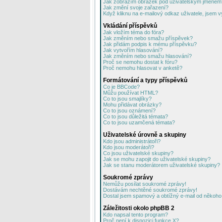
Jak zobrazím obrázek pod uživatelským jménem
Jak změní svoje zařazení?
Když kliknu na e-mailový odkaz uživatele, jsem v
Vkládání příspěvků
Jak vložím téma do fóra?
Jak změním nebo smažu příspěvek?
Jak přidám podpis k mému příspěvku?
Jak vytvořím hlasování?
Jak změním nebo smažu hlasování?
Proč se nemohu dostat k fóru?
Proč nemohu hlasovat v anketě?
Formátování a typy příspěvků
Co je BBCode?
Můžu používat HTML?
Co to jsou smajlíky?
Mohu přidávat obrázky?
Co to jsou oznámení?
Co to jsou důležitá témata?
Co to jsou uzamčená témata?
Uživatelské úrovně a skupiny
Kdo jsou administrátoři?
Kdo jsou moderátoři?
Co jsou uživatelské skupiny?
Jak se mohu zapojit do uživatelské skupiny?
Jak se stanu moderátorem uživatelské skupiny?
Soukromé zprávy
Nemůžu posílat soukromé zprávy!
Dostávám nechtěné soukromé zprávy!
Dostal jsem spamový a obtížný e-mail od někoho 
Záležitosti okolo phpBB 2
Kdo napsal tento program?
Proč není k dispozici funkce X?