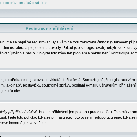
nebo právních záležitostí fóra?
Registrace a přihlášení
je nutné se nejdříve registrovat. Byla vám na fóru zakázána činnost (v takovém příp
dministrátora a ptejte se na důvody. Pokud jste se registrovali, nebyli jste z fóra v
lašovací jméno a heslo. Obvykle toto bývá ten problém a pokud není, kontaktujte ad
da je potřeba se registrovat ke vkládání příspěvků. Samozřejmě, že registrace vám d
ako např. postavičky, soukromé zprávy, posílání e-mailů uživatelům, přihlášení d
jen pár chvil.
icky při příští návštěvě
, budete přihlášeni jen po dobu práce na fóru. Toto má zabrá
 zaškrtněte toto políčko, když se přihlašujete. Toto ovšem nedoporučujeme, když se 
etové kavárně, univerzitě atd.