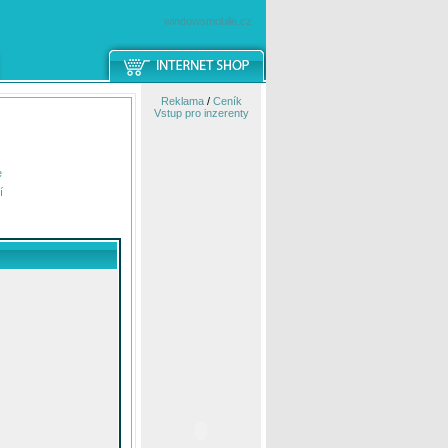
windowsmobile.cz
Reklama
/
Ceník
Vstup pro inzerenty
e
í