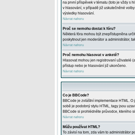
na první příspěvek v tématu (toto je vždy 
v hlasování, v případě již uskutečněné volb
výsledky hlasování.
Návrat nahoru
Proč se nemohu dostat k fóru?
Některá fóra mohou být znepřístupněna určitý
poskytnout jen moderátor a administrátor, tak
Návrat nahoru
Proč nemohu hlasovat v anketě?
Hlasovat mohou jen registrovaní uživatelé (
přístup nebo je hlasování již ukončeno.
Návrat nahoru
Co je BBCode?
BBCode je zvláštní implementace HTML. O je
sobě je podobný stylu HTML, tagy jsou uzavřen
BBCode si prohlédněte průvodce, kterého si
Návrat nahoru
Můžu používat HTML?
To závisí na tom, zda vám to administrátor po