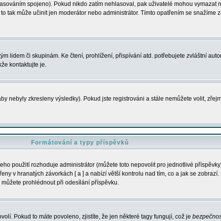
s hlasováním spojeno). Pokud nikdo zatím nehlasoval, pak uživatelé mohou vymazat
y to tak může učinit jen moderátor nebo administrátor. Tímto opatřením se snažíme z
m lidem či skupinám. Ke čtení, prohlížení, přispívání atd. potřebujete zvláštní auto
že kontaktujte je.
aby nebyly zkresleny výsledky). Pokud jste registrováni a stále nemůžete volit, zř
Formátování a typy příspěvků
ho použití rozhoduje administrátor (můžete toto nepovolit pro jednotlivé příspěv
y v hranatých závorkách [ a ] a nabízí větší kontrolu nad tím, co a jak se zobrazí. 
 můžete prohlédnout při odesílání příspěvku.
volí. Pokud to máte povoleno, zjistíte, že jen některé tagy fungují, což je
bezpečnos