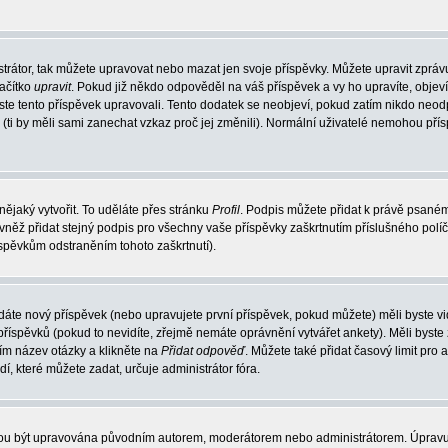
trátor, tak můžete upravovat nebo mazat jen svoje příspěvky. Můžete upravit zpráv
lačítko
upravit
. Pokud již někdo odpověděl na váš příspěvek a vy ho upravíte, objev
t jste tento příspěvek upravovali. Tento dodatek se neobjeví, pokud zatím nikdo ne
k (ti by měli sami zanechat vzkaz proč jej změnili). Normální uživatelé nemohou př
nějaký vytvořit. To uděláte přes stránku
Profil
. Podpis můžete přidat k právě psané
vněž přidat stejný podpis pro všechny vaše příspěvky zaškrtnutím příslušného políč
spěvkům odstraněním tohoto zaškrtnutí).
dáte nový příspěvek (nebo upravujete první příspěvek, pokud můžete) měli byste vid
íspěvků (pokud to nevidíte, zřejmě nemáte oprávnění vytvářet ankety). Měli byste
ím název otázky a klikněte na
Přidat odpověď
. Můžete také přidat časový limit pro 
které můžete zadat, určuje administrátor fóra.
ohou být upravována původním autorem, moderátorem nebo administrátorem. Úpravu 