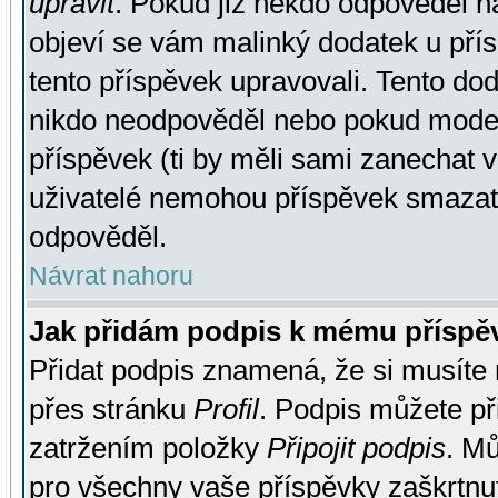
upravit
. Pokud již někdo odpověděl na
objeví se vám malinký dodatek u přísp
tento příspěvek upravovali. Tento do
nikdo neodpověděl nebo pokud moderá
příspěvek (ti by měli sami zanechat v
uživatelé nemohou příspěvek smazat,
odpověděl.
Návrat nahoru
Jak přidám podpis k mému příspě
Přidat podpis znamená, že si musíte n
přes stránku
Profil
. Podpis můžete p
zatržením položky
Připojit podpis
. Mů
pro všechny vaše příspěvky zaškrtnut