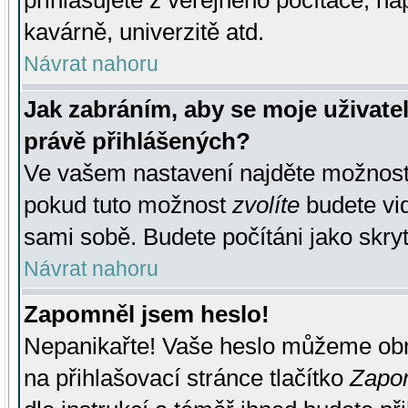
přihlašujete z veřejného počítače, na
kavárně, univerzitě atd.
Návrat nahoru
Jak zabráním, aby se moje uživate
právě přihlášených?
Ve vašem nastavení najděte možnos
pokud tuto možnost
zvolíte
budete vid
sami sobě. Budete počítáni jako skryt
Návrat nahoru
Zapomněl jsem heslo!
Nepanikařte! Vaše heslo můžeme obn
na přihlašovací stránce tlačítko
Zapom