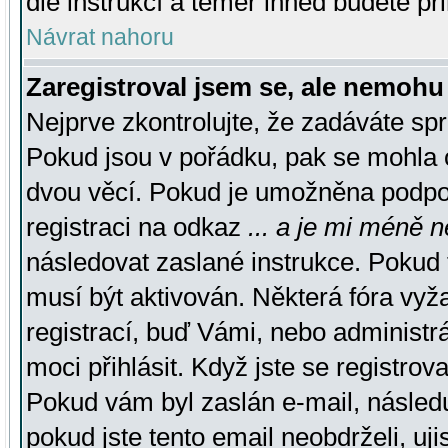
dle instrukcí a téměř ihned budete př
Návrat nahoru
Zaregistroval jsem se, ale nemohu 
Nejprve zkontrolujte, že zadáváte sp
Pokud jsou v pořádku, pak se mohla o
dvou věcí. Pokud je umožněna podpora
registraci na odkaz
... a je mi méně n
následovat zaslané instrukce. Pokud t
musí být aktivován. Některá fóra vyž
registrací, buď Vámi, nebo administr
moci přihlásit. Když jste se registrova
Pokud vám byl zaslán e-mail, násled
pokud jste tento email neobdrželi, uj