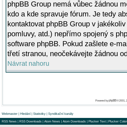
phpBB Group nemá vůbec žádnou moc 
kdo a kde spravuje fórum. Je tedy a
kontaktovat phpBB Group v jakékoliv p
pomluvy, atd.) nepřímo spojený s p
software phpBB. Pokud zašlete e-mai
třetí stranou, neočekávejte žádnou o
Návrat nahoru
phpBB
Powered by
© 2001, 
Webmaster
|
Hledání
|
Statistiky
|
Syndikační kanály
RSS News
|
RSS Downloads
|
Atom News
|
Atom Downloads
|
Plucker Text
|
Plucker Color