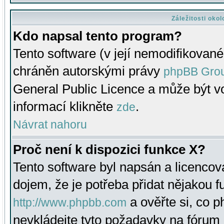
Záležitosti oko
Kdo napsal tento program?
Tento software (v její nemodifikované
chráněn autorskými právy
phpBB Gro
General Public Licence a může být vo
informací klikněte
.
zde
Návrat nahoru
Proč není k dispozici funkce X?
Tento software byl napsán a licenco
dojem, že je potřeba přidat nějakou f
a ověřte si, co 
http://www.phpbb.com
nevkládejte tyto požadavky na fóru