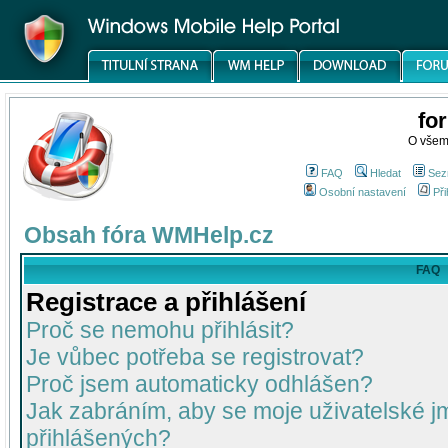
fo
O všem
FAQ
Hledat
Sez
Osobní nastavení
Při
Obsah fóra WMHelp.cz
FAQ
Registrace a přihlášení
Proč se nemohu přihlásit?
Je vůbec potřeba se registrovat?
Proč jsem automaticky odhlášen?
Jak zabráním, aby se moje uživatelské 
přihlášených?