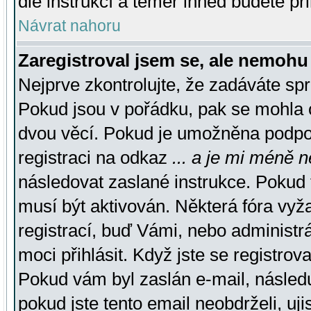
dle instrukcí a téměř ihned budete př
Návrat nahoru
Zaregistroval jsem se, ale nemohu 
Nejprve zkontrolujte, že zadáváte sp
Pokud jsou v pořádku, pak se mohla o
dvou věcí. Pokud je umožněna podpora
registraci na odkaz
... a je mi méně n
následovat zaslané instrukce. Pokud t
musí být aktivován. Některá fóra vyž
registrací, buď Vámi, nebo administr
moci přihlásit. Když jste se registrova
Pokud vám byl zaslán e-mail, násled
pokud jste tento email neobdrželi, uj