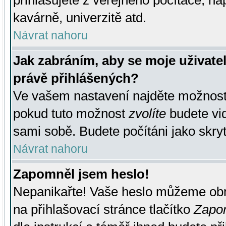
přihlašujete z veřejného počítače, na
kavárně, univerzitě atd.
Návrat nahoru
Jak zabráním, aby se moje uživate
právě přihlášených?
Ve vašem nastavení najděte možnos
pokud tuto možnost
zvolíte
budete vid
sami sobě. Budete počítáni jako skryt
Návrat nahoru
Zapomněl jsem heslo!
Nepanikařte! Vaše heslo můžeme obn
na přihlašovací stránce tlačítko
Zapom