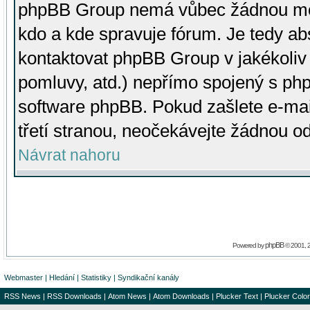
phpBB Group nemá vůbec žádnou moc 
kdo a kde spravuje fórum. Je tedy a
kontaktovat phpBB Group v jakékoliv p
pomluvy, atd.) nepřímo spojený s p
software phpBB. Pokud zašlete e-mai
třetí stranou, neočekávejte žádnou o
Návrat nahoru
phpBB
Powered by
© 2001, 
Webmaster
|
Hledání
|
Statistiky
|
Syndikační kanály
RSS News
|
RSS Downloads
|
Atom News
|
Atom Downloads
|
Plucker Text
|
Plucker Color