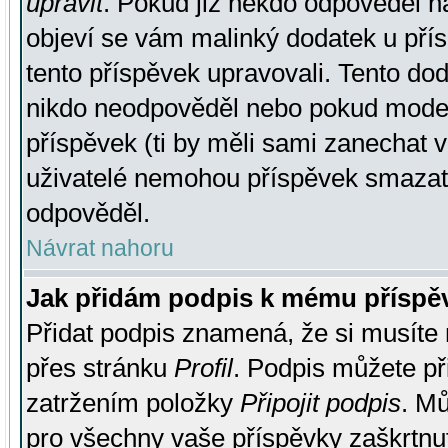
upravit
. Pokud již někdo odpověděl na
objeví se vám malinký dodatek u přísp
tento příspěvek upravovali. Tento do
nikdo neodpověděl nebo pokud moderá
příspěvek (ti by měli sami zanechat v
uživatelé nemohou příspěvek smazat,
odpověděl.
Návrat nahoru
Jak přidám podpis k mému příspě
Přidat podpis znamená, že si musíte n
přes stránku
Profil
. Podpis můžete p
zatržením položky
Připojit podpis
. Mů
pro všechny vaše příspěvky zaškrtnut