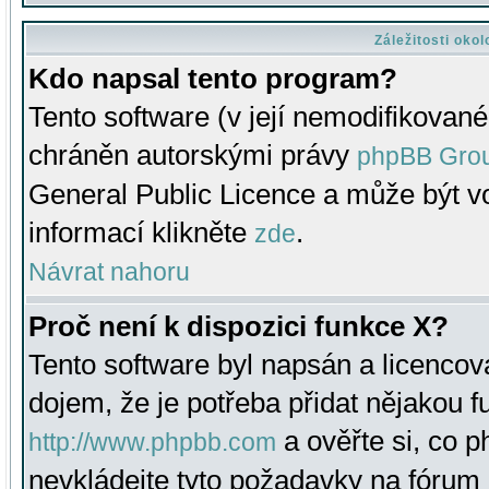
Záležitosti oko
Kdo napsal tento program?
Tento software (v její nemodifikované
chráněn autorskými právy
phpBB Gro
General Public Licence a může být vo
informací klikněte
.
zde
Návrat nahoru
Proč není k dispozici funkce X?
Tento software byl napsán a licenco
dojem, že je potřeba přidat nějakou f
a ověřte si, co 
http://www.phpbb.com
nevkládejte tyto požadavky na fóru