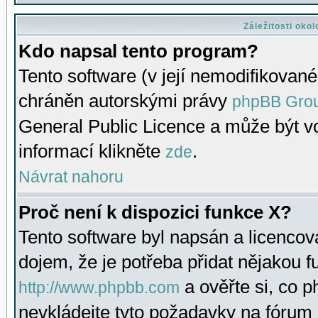
Záležitosti oko
Kdo napsal tento program?
Tento software (v její nemodifikované
chráněn autorskými právy
phpBB Gro
General Public Licence a může být vo
informací klikněte
.
zde
Návrat nahoru
Proč není k dispozici funkce X?
Tento software byl napsán a licenco
dojem, že je potřeba přidat nějakou f
a ověřte si, co 
http://www.phpbb.com
nevkládejte tyto požadavky na fóru