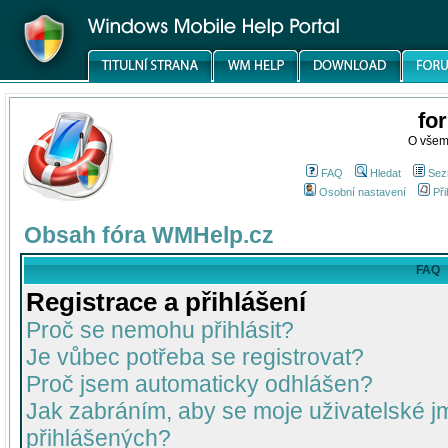
fo
O všem
FAQ
Hledat
Sez
Osobní nastavení
Při
Obsah fóra WMHelp.cz
FAQ
Registrace a přihlášení
Proč se nemohu přihlásit?
Je vůbec potřeba se registrovat?
Proč jsem automaticky odhlášen?
Jak zabráním, aby se moje uživatelské 
přihlášených?