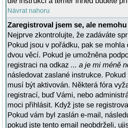
dle instrukcí a téměř ihned budete př
Návrat nahoru
Zaregistroval jsem se, ale nemohu 
Nejprve zkontrolujte, že zadáváte sp
Pokud jsou v pořádku, pak se mohla o
dvou věcí. Pokud je umožněna podpora
registraci na odkaz
... a je mi méně n
následovat zaslané instrukce. Pokud t
musí být aktivován. Některá fóra vyž
registrací, buď Vámi, nebo administr
moci přihlásit. Když jste se registrova
Pokud vám byl zaslán e-mail, násled
pokud jste tento email neobdrželi, uj