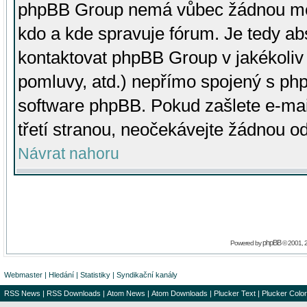
phpBB Group nemá vůbec žádnou moc 
kdo a kde spravuje fórum. Je tedy a
kontaktovat phpBB Group v jakékoliv p
pomluvy, atd.) nepřímo spojený s p
software phpBB. Pokud zašlete e-mai
třetí stranou, neočekávejte žádnou o
Návrat nahoru
phpBB
Powered by
© 2001, 
Webmaster
|
Hledání
|
Statistiky
|
Syndikační kanály
RSS News
|
RSS Downloads
|
Atom News
|
Atom Downloads
|
Plucker Text
|
Plucker Color