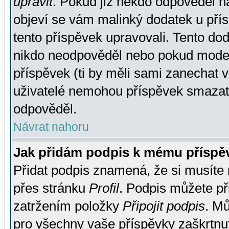
upravit
. Pokud již někdo odpověděl na
objeví se vám malinký dodatek u přísp
tento příspěvek upravovali. Tento do
nikdo neodpověděl nebo pokud moderá
příspěvek (ti by měli sami zanechat v
uživatelé nemohou příspěvek smazat,
odpověděl.
Návrat nahoru
Jak přidám podpis k mému příspě
Přidat podpis znamená, že si musíte n
přes stránku
Profil
. Podpis můžete p
zatržením položky
Připojit podpis
. Mů
pro všechny vaše příspěvky zaškrtnut