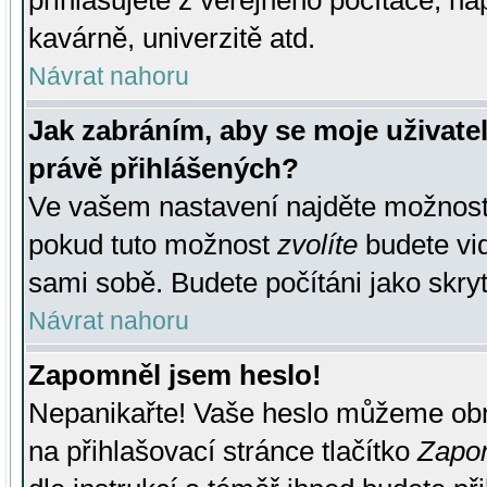
přihlašujete z veřejného počítače, na
kavárně, univerzitě atd.
Návrat nahoru
Jak zabráním, aby se moje uživate
právě přihlášených?
Ve vašem nastavení najděte možnos
pokud tuto možnost
zvolíte
budete vid
sami sobě. Budete počítáni jako skryt
Návrat nahoru
Zapomněl jsem heslo!
Nepanikařte! Vaše heslo můžeme obn
na přihlašovací stránce tlačítko
Zapom