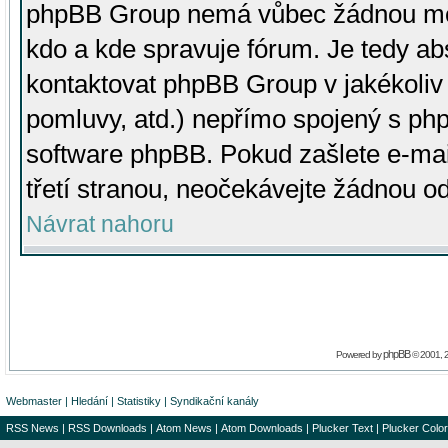
phpBB Group nemá vůbec žádnou moc 
kdo a kde spravuje fórum. Je tedy a
kontaktovat phpBB Group v jakékoliv p
pomluvy, atd.) nepřímo spojený s p
software phpBB. Pokud zašlete e-mai
třetí stranou, neočekávejte žádnou o
Návrat nahoru
phpBB
Powered by
© 2001, 
Webmaster
|
Hledání
|
Statistiky
|
Syndikační kanály
RSS News
|
RSS Downloads
|
Atom News
|
Atom Downloads
|
Plucker Text
|
Plucker Color