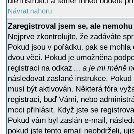
dle instrukcí a téměř ihned budete př
Návrat nahoru
Zaregistroval jsem se, ale nemohu 
Nejprve zkontrolujte, že zadáváte sp
Pokud jsou v pořádku, pak se mohla o
dvou věcí. Pokud je umožněna podpora
registraci na odkaz
... a je mi méně n
následovat zaslané instrukce. Pokud t
musí být aktivován. Některá fóra vyž
registrací, buď Vámi, nebo administr
moci přihlásit. Když jste se registrova
Pokud vám byl zaslán e-mail, násled
pokud jste tento email neobdrželi, uj