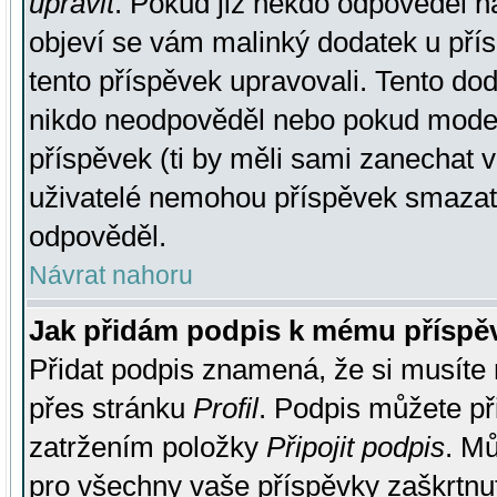
upravit
. Pokud již někdo odpověděl na
objeví se vám malinký dodatek u přísp
tento příspěvek upravovali. Tento do
nikdo neodpověděl nebo pokud moderá
příspěvek (ti by měli sami zanechat v
uživatelé nemohou příspěvek smazat,
odpověděl.
Návrat nahoru
Jak přidám podpis k mému příspě
Přidat podpis znamená, že si musíte n
přes stránku
Profil
. Podpis můžete p
zatržením položky
Připojit podpis
. Mů
pro všechny vaše příspěvky zaškrtnut