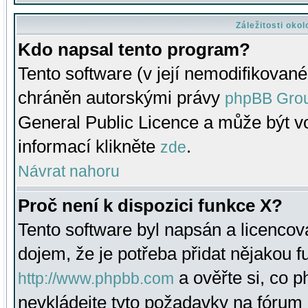
Záležitosti oko
Kdo napsal tento program?
Tento software (v její nemodifikované
chráněn autorskými právy
phpBB Gro
General Public Licence a může být vo
informací klikněte
.
zde
Návrat nahoru
Proč není k dispozici funkce X?
Tento software byl napsán a licenco
dojem, že je potřeba přidat nějakou f
a ověřte si, co 
http://www.phpbb.com
nevkládejte tyto požadavky na fóru