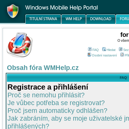
fo
O všem
FAQ
Hledat
Sez
Osobní nastavení
Při
Obsah fóra WMHelp.cz
FAQ
Registrace a přihlášení
Proč se nemohu přihlásit?
Je vůbec potřeba se registrovat?
Proč jsem automaticky odhlášen?
Jak zabráním, aby se moje uživatelské 
přihlášených?