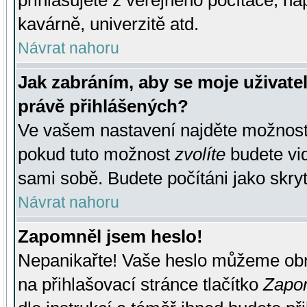
přihlašujete z veřejného počítače, na
kavárně, univerzitě atd.
Návrat nahoru
Jak zabráním, aby se moje uživate
právě přihlášených?
Ve vašem nastavení najděte možnos
pokud tuto možnost
zvolíte
budete vid
sami sobě. Budete počítáni jako skryt
Návrat nahoru
Zapomněl jsem heslo!
Nepanikařte! Vaše heslo můžeme obn
na přihlašovací stránce tlačítko
Zapom