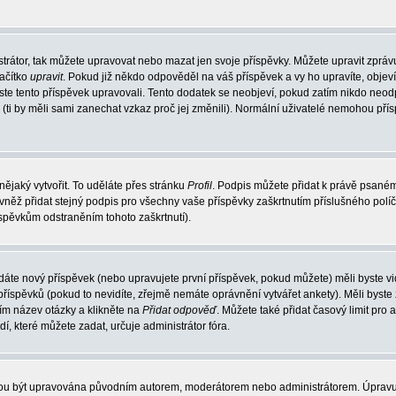
trátor, tak můžete upravovat nebo mazat jen svoje příspěvky. Můžete upravit zpráv
lačítko
upravit
. Pokud již někdo odpověděl na váš příspěvek a vy ho upravíte, objev
t jste tento příspěvek upravovali. Tento dodatek se neobjeví, pokud zatím nikdo ne
k (ti by měli sami zanechat vzkaz proč jej změnili). Normální uživatelé nemohou př
nějaký vytvořit. To uděláte přes stránku
Profil
. Podpis můžete přidat k právě psané
vněž přidat stejný podpis pro všechny vaše příspěvky zaškrtnutím příslušného políč
spěvkům odstraněním tohoto zaškrtnutí).
dáte nový příspěvek (nebo upravujete první příspěvek, pokud můžete) měli byste vid
íspěvků (pokud to nevidíte, zřejmě nemáte oprávnění vytvářet ankety). Měli byste
ím název otázky a klikněte na
Přidat odpověď
. Můžete také přidat časový limit pro 
které můžete zadat, určuje administrátor fóra.
ohou být upravována původním autorem, moderátorem nebo administrátorem. Úpravu 