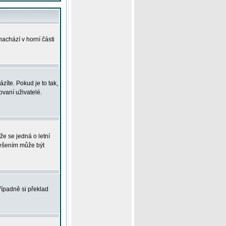
achází v horní části
íte. Pokud je to tak,
vaní uživatelé.
že se jedná o letní
Řešením může být
řípadně si překlad