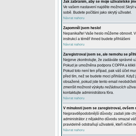
Jak zabráním, aby se moje uživatelské jm
Ve vašem nastavení najděte možnost
Skrýt 
sobě. Budete počítáni jako skrytý uživatel.
Návrat nahoru
Zapomněl jsem heslo!
Nepanikařte! Vaše heslo můžeme obnovit. V 
instrukcí a téměř ihned budete přihlášeni
Návrat nahoru
Zaregistroval jsem se, ale nemohu se přihl
Nejprve zkontrolujte, že zadáváte správné u
Pokud je umožněna podpora COPPA a klikli j
Pokud toto není ten případ, pak váš účet mus
před tím, než se budete moci přihlásit. Když 
obsažené, pokud jste tento email neobdrželi
zmenšit možnost výskytu
nežádoucích
uživat
kontaktujte administrátora fóra.
Návrat nahoru
V minulosti jsem se zaregistroval, ovšem 
Nejpravděpodobnější důvody: zadali jste chyb
administrátor z nějakého důvodu smazal váš ú
pravidelně odstraňují uživatelé, kteří ničím 
Návrat nahoru