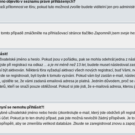
éno objevilo v seznamu právě přihlášených?
vaši přítomnost ve fóru
, pokud tuto možnost
zvolíte
budete viditelní jen pro administ
tomto případě zmáčkněte na přihlašovací stránce tlačítko
Zapomněl jsem svoje he
ásit!
živatelské jméno a heslo. Pokud jsou v pořádku, pak se mohla odehrát jedna z násl
ste při registraci na odkaz
... a je mi méně než 13 let
, budete muset následovat zas
í být aktivován. Některá fóra vyžadují aktivaci všech nových registrací, buď Vámi,
jste se registrovali, byli byste k tomuto vyzváni. Pokud vám byl zaslán e-mail, násle
, ujistěte se, že vámi zadaná emailová adresa je platná. Jedním důvodem, proč se 
elů, kteří se snaží pouze obtěžovat. Pokud si jste jisti, že e-mailová adresa, kterou j
nyní se nemohu přihlásit?!
né uživatelské jméno nebo heslo (zkontrolujte e-mail, který jste obdrželi při regis
čet. Pokud je to ten druhý případ, pak jste možná nevložili žádný příspěvek. Je to
nepřispěli, aby se zmenšila velikost databáze. Zkuste se zaregistrovat znovu a zapoj