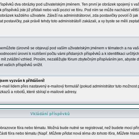
 příspěvků dva obrázky pod uživatelským jménem. Ten první je obrázek spojený s vaš
ik příspěvků jste již přidali nebo vaší pozici ve fóru. Pod ním se může nacházet vět
í obrázek každého uživatele. Záleží na administrátorovi, zda postavičky povolí či jak 
postavičky, pak právě tehdy toto administrátoři zakázali, a vy byste se měli zepta
nemůžete (úrovně se objevují pod vaším uživatelským jménem v tématech a na vaše
odnocení úrovní k rozlišení počtu vámi přidaných příspěvků a k identifikaci určitých
ít zvláštní vzhled. Prosím, nezatěžujte fórum zbytečným přispíváním jen, abyste d
 vašich příspěvků snížit.
 jsem vyzván k přihlášení!
-mail lidem přes nastavený e-mailový formulář (pokud administrátor tuto možnost po
azů a robotů, které sbírají e-mailové adresy.
Vkládání příspěvků
 obrazovce fóra nebo tématu. Možná bude nutné se registrovat, než budete moci přis
části fóra nebo tématu (Např.
Můžete přidat nová téma do tohoto fóra, Můžete hlasov