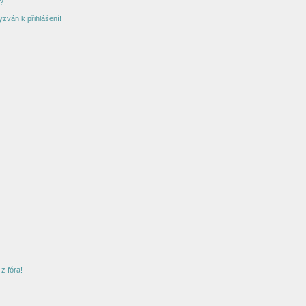
?
yzván k přihlášení!
z fóra!