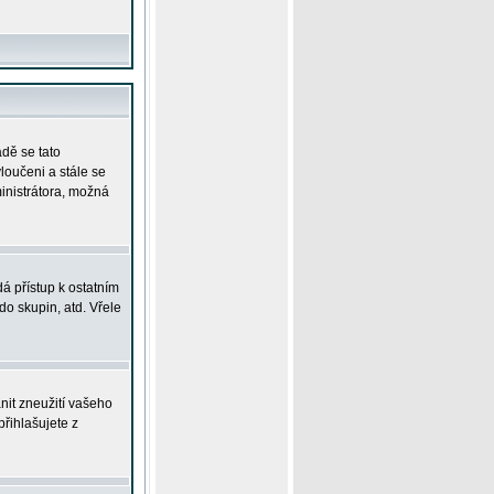
adě se tato
yloučeni a stále se
ministrátora, možná
á přístup k ostatním
o skupin, atd. Vřele
nit zneužití vašeho
přihlašujete z