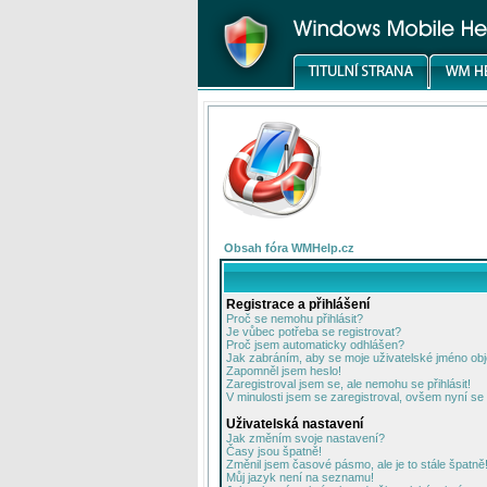
Obsah fóra WMHelp.cz
Registrace a přihlášení
Proč se nemohu přihlásit?
Je vůbec potřeba se registrovat?
Proč jsem automaticky odhlášen?
Jak zabráním, aby se moje uživatelské jméno ob
Zapomněl jsem heslo!
Zaregistroval jsem se, ale nemohu se přihlásit!
V minulosti jsem se zaregistroval, ovšem nyní se 
Uživatelská nastavení
Jak změním svoje nastavení?
Časy jsou špatně!
Změnil jsem časové pásmo, ale je to stále špatně
Můj jazyk není na seznamu!