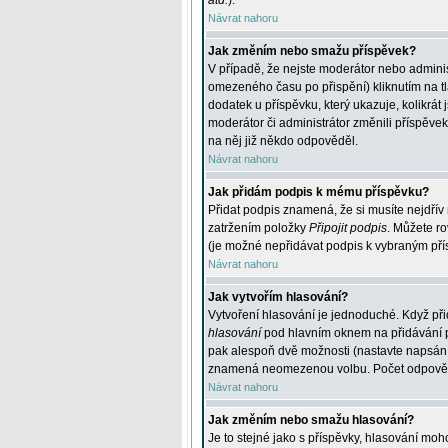
atd.
).
Návrat nahoru
Jak změním nebo smažu příspěvek?
V případě, že nejste moderátor nebo adminis
omezeného času po přispění) kliknutím na t
dodatek u příspěvku, který ukazuje, kolikrá
moderátor či administrátor změnili příspěve
na něj již někdo odpověděl.
Návrat nahoru
Jak přidám podpis k mému příspěvku?
Přidat podpis znamená, že si musíte nejdřív 
zatržením položky
Připojit podpis
. Můžete ro
(je možné nepřidávat podpis k vybraným pří
Návrat nahoru
Jak vytvořím hlasování?
Vytvoření hlasování je jednoduché. Když při
hlasování
pod hlavním oknem na přidávání př
pak alespoň dvě možnosti (nastavte napsán
znamená neomezenou volbu. Počet odpovědí, 
Návrat nahoru
Jak změním nebo smažu hlasování?
Je to stejné jako s příspěvky, hlasování m