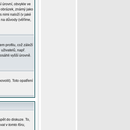
í úrovní, obvykle ve
ší obrázek, známý jako
s nimi naloží (v jaké
t na důvody (věříme,
m profilu, což záleží
 uživatelů, např.
osáhli vyšší úrovně.
volil). Toto opatření
pět do diskuze. To,
at v tomto fóru,