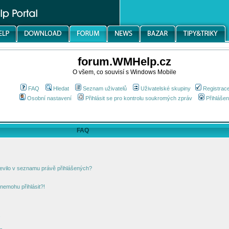
forum.WMHelp.cz
O všem, co souvisí s Windows Mobile
FAQ
Hledat
Seznam uživatelů
Uživatelské skupiny
Registrac
Osobní nastavení
Přihlásit se pro kontrolu soukromých zpráv
Přihlášen
FAQ
jevilo v seznamu právě přihlášených?
nemohu přihlásit?!
!