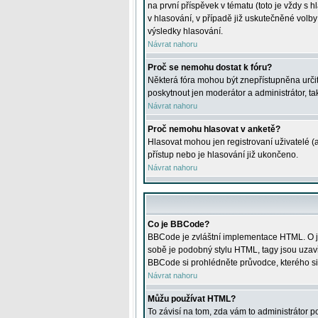
na první příspěvek v tématu (toto je vždy 
v hlasování, v případě již uskutečněné volb
výsledky hlasování.
Návrat nahoru
Proč se nemohu dostat k fóru?
Některá fóra mohou být znepřístupněna určitý
poskytnout jen moderátor a administrátor, tak
Návrat nahoru
Proč nemohu hlasovat v anketě?
Hlasovat mohou jen registrovaní uživatelé (
přístup nebo je hlasování již ukončeno.
Návrat nahoru
Co je BBCode?
BBCode je zvláštní implementace HTML. O je
sobě je podobný stylu HTML, tagy jsou uzavřen
BBCode si prohlédněte průvodce, kterého si
Návrat nahoru
Můžu používat HTML?
To závisí na tom, zda vám to administrátor po