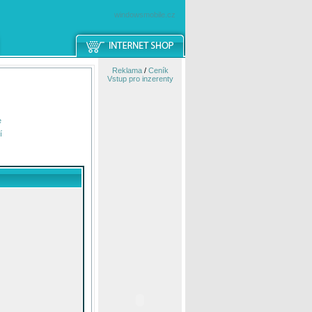
windowsmobile.cz
Reklama
/
Ceník
Vstup pro inzerenty
e
í