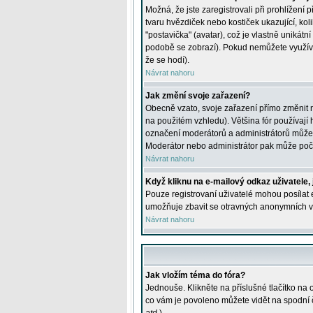
Možná, že jste zaregistrovali při prohlížení
tvaru hvězdiček nebo kostiček ukazující, kol
"postavička" (avatar), což je vlastně unikátn
podobě se zobrazí). Pokud nemůžete využívat 
že se hodí).
Návrat nahoru
Jak změní svoje zařazení?
Obecně vzato, svoje zařazení přímo změnit 
na použitém vzhledu). Většina fór používají h
označení moderátorů a administrátorů může m
Moderátor nebo administrátor pak může počet
Návrat nahoru
Když kliknu na e-mailový odkaz uživatele,
Pouze registrovaní uživatelé mohou posílat e
umožňuje zbavit se otravných anonymních vzk
Návrat nahoru
Jak vložím téma do fóra?
Jednouše. Klikněte na příslušné tlačítko na
co vám je povoleno můžete vidět na spodní 