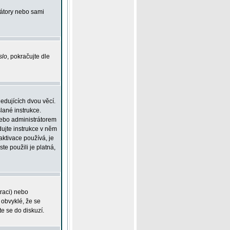
rátory nebo sami
slo
, pokračujte dle
edujících dvou věcí.
lané instrukce.
 nebo administrátorem
dujte instrukce v něm
aktivace používá, je
ste použili je platná,
traci) nebo
 obvyklé, že se
te se do diskuzí.