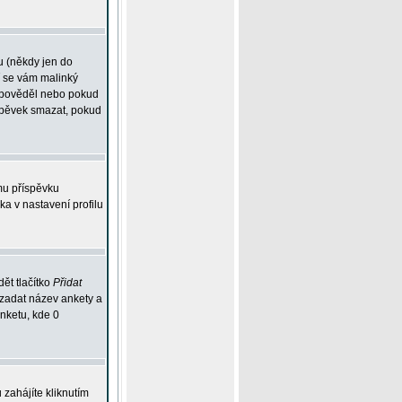
u (někdy jen do
í se vám malinký
odpověděl nebo pokud
íspěvek smazat, pokud
mu příspěvku
ka v nastavení profilu
ět tlačítko
Přidat
 zadat název ankety a
anketu, kde 0
zahájíte kliknutím