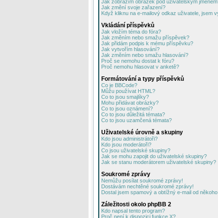
Jak zobrazím obrázek pod uživatelským jménem
Jak změní svoje zařazení?
Když kliknu na e-mailový odkaz uživatele, jsem v
Vkládání příspěvků
Jak vložím téma do fóra?
Jak změním nebo smažu příspěvek?
Jak přidám podpis k mému příspěvku?
Jak vytvořím hlasování?
Jak změním nebo smažu hlasování?
Proč se nemohu dostat k fóru?
Proč nemohu hlasovat v anketě?
Formátování a typy příspěvků
Co je BBCode?
Můžu používat HTML?
Co to jsou smajlíky?
Mohu přidávat obrázky?
Co to jsou oznámení?
Co to jsou důležitá témata?
Co to jsou uzamčená témata?
Uživatelské úrovně a skupiny
Kdo jsou administrátoři?
Kdo jsou moderátoři?
Co jsou uživatelské skupiny?
Jak se mohu zapojit do uživatelské skupiny?
Jak se stanu moderátorem uživatelské skupiny?
Soukromé zprávy
Nemůžu posílat soukromé zprávy!
Dostávám nechtěné soukromé zprávy!
Dostal jsem spamový a obtížný e-mail od někoho 
Záležitosti okolo phpBB 2
Kdo napsal tento program?
Proč není k dispozici funkce X?