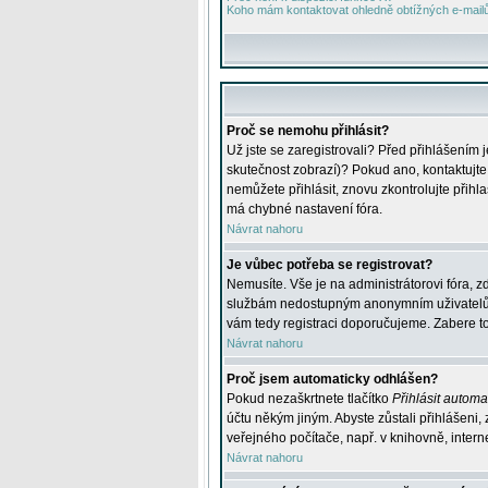
Koho mám kontaktovat ohledně obtížných e-mailů 
Proč se nemohu přihlásit?
Už jste se zaregistrovali? Před přihlášením 
skutečnost zobrazí)? Pokud ano, kontaktujte a
nemůžete přihlásit, znovu zkontrolujte přih
má chybné nastavení fóra.
Návrat nahoru
Je vůbec potřeba se registrovat?
Nemusíte. Vše je na administrátorovi fóra, z
službám nedostupným anonymním uživatelům, j
vám tedy registraci doporučujeme. Zabere to 
Návrat nahoru
Proč jsem automaticky odhlášen?
Pokud nezaškrtnete tlačítko
Přihlásit automat
účtu někým jiným. Abyste zůstali přihlášeni,
veřejného počítače, např. v knihovně, intern
Návrat nahoru