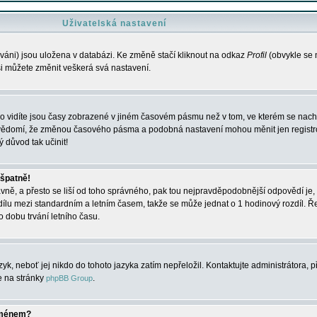
Uživatelská nastavení
váni) jsou uložena v databázi. Ke změně stačí kliknout na odkaz
Profil
(obvykle se n
 si můžete změnit veškerá svá nastavení.
o vidíte jsou časy zobrazené v jiném časovém pásmu než v tom, ve kterém se nacház
 vědomí, že změnou časového pásma a podobná nastavení mohou měnit jen registro
ý důvod tak učinit!
 špatně!
rávně, a přesto se liší od toho správného, pak tou nejpravděpodobnější odpovědí je, 
dílu mezi standardním a letním časem, takže se může jednat o 1 hodinový rozdíl. 
dobu trvání letního času.
yk, neboť jej nikdo do tohoto jazyka zatím nepřeložil. Kontaktujte administrátora, p
te na stránky
.
phpBB Group
jménem?