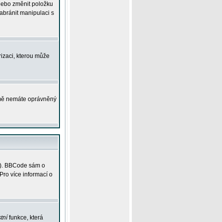
 nebo změnit položku
abránit manipulaci s
rizaci, kterou může
ejmě nemáte oprávněný
ky). BBCode sám o
Pro více informací o
tní
funkce, která