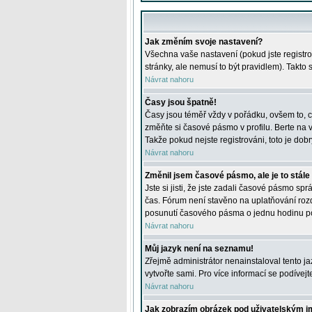
Jak změním svoje nastavení?
Všechna vaše nastavení (pokud jste registro
stránky, ale nemusí to být pravidlem). Takto
Návrat nahoru
Časy jsou špatně!
Časy jsou téměř vždy v pořádku, ovšem to, c
změňte si časové pásmo v profilu. Berte na
Takže pokud nejste registrováni, toto je dobr
Návrat nahoru
Změnil jsem časové pásmo, ale je to stále
Jste si jisti, že jste zadali časové pásmo sp
čas. Fórum není stavěno na uplatňování roz
posunutí časového pásma o jednu hodinu po 
Návrat nahoru
Můj jazyk není na seznamu!
Zřejmě administrátor nenainstaloval tento jaz
vytvořte sami. Pro více informací se podívej
Návrat nahoru
Jak zobrazím obrázek pod uživatelským 