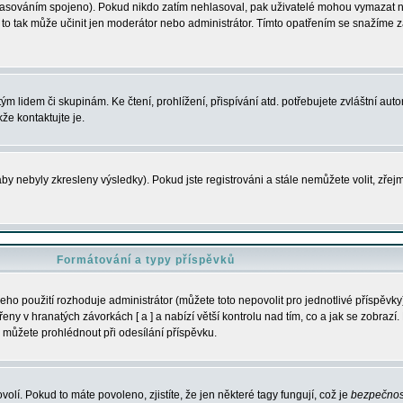
s hlasováním spojeno). Pokud nikdo zatím nehlasoval, pak uživatelé mohou vymazat
y to tak může učinit jen moderátor nebo administrátor. Tímto opatřením se snažíme z
m lidem či skupinám. Ke čtení, prohlížení, přispívání atd. potřebujete zvláštní auto
že kontaktujte je.
aby nebyly zkresleny výsledky). Pokud jste registrováni a stále nemůžete volit, zř
Formátování a typy příspěvků
ho použití rozhoduje administrátor (můžete toto nepovolit pro jednotlivé příspěv
y v hranatých závorkách [ a ] a nabízí větší kontrolu nad tím, co a jak se zobrazí. 
 můžete prohlédnout při odesílání příspěvku.
volí. Pokud to máte povoleno, zjistíte, že jen některé tagy fungují, což je
bezpečnos