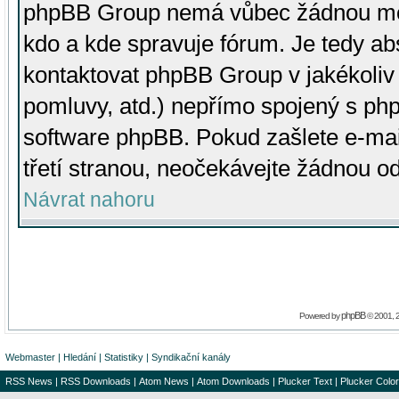
phpBB Group nemá vůbec žádnou moc 
kdo a kde spravuje fórum. Je tedy a
kontaktovat phpBB Group v jakékoliv p
pomluvy, atd.) nepřímo spojený s p
software phpBB. Pokud zašlete e-mai
třetí stranou, neočekávejte žádnou o
Návrat nahoru
phpBB
Powered by
© 2001, 
Webmaster
|
Hledání
|
Statistiky
|
Syndikační kanály
RSS News
|
RSS Downloads
|
Atom News
|
Atom Downloads
|
Plucker Text
|
Plucker Color