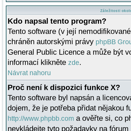
Záležitosti oko
Kdo napsal tento program?
Tento software (v její nemodifikované
chráněn autorskými právy
phpBB Gro
General Public Licence a může být vo
informací klikněte
.
zde
Návrat nahoru
Proč není k dispozici funkce X?
Tento software byl napsán a licenco
dojem, že je potřeba přidat nějakou f
a ověřte si, co 
http://www.phpbb.com
nevkládejte tyto požadavky na fóru