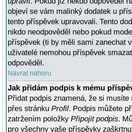
upravit
. Pokud již někdo odpověděl na
objeví se vám malinký dodatek u přísp
tento příspěvek upravovali. Tento do
nikdo neodpověděl nebo pokud moderá
příspěvek (ti by měli sami zanechat v
uživatelé nemohou příspěvek smazat,
odpověděl.
Návrat nahoru
Jak přidám podpis k mému příspě
Přidat podpis znamená, že si musíte n
přes stránku
Profil
. Podpis můžete p
zatržením položky
Připojit podpis
. Mů
pro všechny vaše příspěvky zaškrtnut