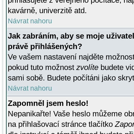
přihlašujete z veřejného počítače, na
kavárně, univerzitě atd.
Návrat nahoru
Jak zabráním, aby se moje uživate
právě přihlášených?
Ve vašem nastavení najděte možnos
pokud tuto možnost
zvolíte
budete vid
sami sobě. Budete počítáni jako skryt
Návrat nahoru
Zapomněl jsem heslo!
Nepanikařte! Vaše heslo můžeme obn
na přihlašovací stránce tlačítko
Zapom