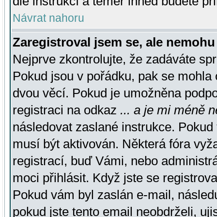
dle instrukcí a téměř ihned budete př
Návrat nahoru
Zaregistroval jsem se, ale nemohu 
Nejprve zkontrolujte, že zadáváte sp
Pokud jsou v pořádku, pak se mohla o
dvou věcí. Pokud je umožněna podpora
registraci na odkaz
... a je mi méně n
následovat zaslané instrukce. Pokud t
musí být aktivován. Některá fóra vyž
registrací, buď Vámi, nebo administr
moci přihlásit. Když jste se registrova
Pokud vám byl zaslán e-mail, násled
pokud jste tento email neobdrželi, uj