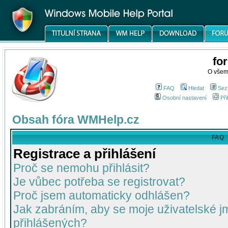
fo
O všem
FAQ
Hledat
Sez
Osobní nastavení
Při
Obsah fóra WMHelp.cz
FAQ
Registrace a přihlášení
Proč se nemohu přihlásit?
Je vůbec potřeba se registrovat?
Proč jsem automaticky odhlášen?
Jak zabráním, aby se moje uživatelské 
přihlášených?