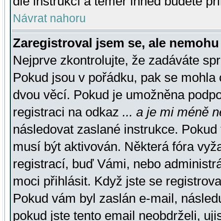
dle instrukcí a téměř ihned budete př
Návrat nahoru
Zaregistroval jsem se, ale nemohu 
Nejprve zkontrolujte, že zadáváte sp
Pokud jsou v pořádku, pak se mohla o
dvou věcí. Pokud je umožněna podpora
registraci na odkaz
... a je mi méně n
následovat zaslané instrukce. Pokud t
musí být aktivován. Některá fóra vyž
registrací, buď Vámi, nebo administr
moci přihlásit. Když jste se registrova
Pokud vám byl zaslán e-mail, násled
pokud jste tento email neobdrželi, uj