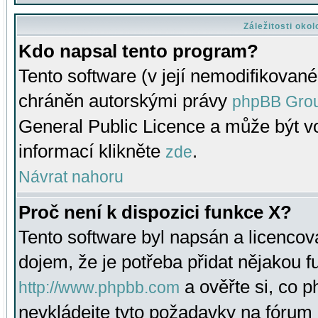
Záležitosti oko
Kdo napsal tento program?
Tento software (v její nemodifikované
chráněn autorskými právy
phpBB Gro
General Public Licence a může být vo
informací klikněte
.
zde
Návrat nahoru
Proč není k dispozici funkce X?
Tento software byl napsán a licenco
dojem, že je potřeba přidat nějakou f
a ověřte si, co 
http://www.phpbb.com
nevkládejte tyto požadavky na fóru