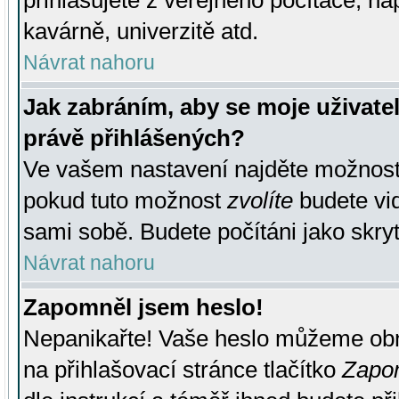
přihlašujete z veřejného počítače, na
kavárně, univerzitě atd.
Návrat nahoru
Jak zabráním, aby se moje uživate
právě přihlášených?
Ve vašem nastavení najděte možnos
pokud tuto možnost
zvolíte
budete vid
sami sobě. Budete počítáni jako skryt
Návrat nahoru
Zapomněl jsem heslo!
Nepanikařte! Vaše heslo můžeme obn
na přihlašovací stránce tlačítko
Zapom