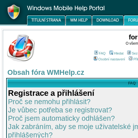
fo
O všem
FAQ
Hledat
Sez
Osobní nastavení
Při
Obsah fóra WMHelp.cz
FAQ
Registrace a přihlášení
Proč se nemohu přihlásit?
Je vůbec potřeba se registrovat?
Proč jsem automaticky odhlášen?
Jak zabráním, aby se moje uživatelské 
přihlášených?