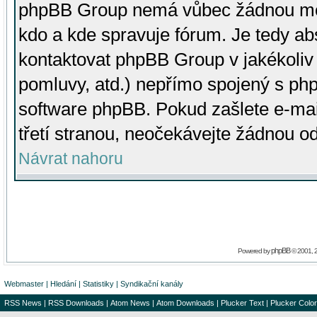
phpBB Group nemá vůbec žádnou moc 
kdo a kde spravuje fórum. Je tedy a
kontaktovat phpBB Group v jakékoliv p
pomluvy, atd.) nepřímo spojený s p
software phpBB. Pokud zašlete e-mai
třetí stranou, neočekávejte žádnou o
Návrat nahoru
phpBB
Powered by
© 2001, 
Webmaster
|
Hledání
|
Statistiky
|
Syndikační kanály
RSS News
|
RSS Downloads
|
Atom News
|
Atom Downloads
|
Plucker Text
|
Plucker Color