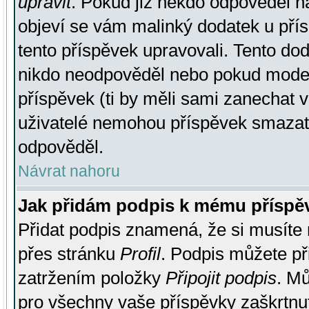
upravit
. Pokud již někdo odpověděl na
objeví se vám malinký dodatek u přísp
tento příspěvek upravovali. Tento do
nikdo neodpověděl nebo pokud moderá
příspěvek (ti by měli sami zanechat v
uživatelé nemohou příspěvek smazat,
odpověděl.
Návrat nahoru
Jak přidám podpis k mému příspě
Přidat podpis znamená, že si musíte n
přes stránku
Profil
. Podpis můžete p
zatržením položky
Připojit podpis
. Mů
pro všechny vaše příspěvky zaškrtnut