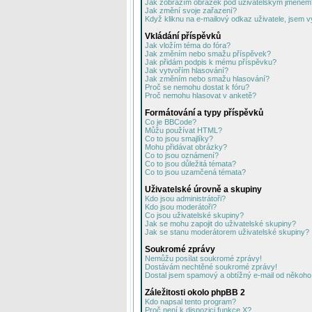
Jak zobrazím obrázek pod uživatelským jménem
Jak změní svoje zařazení?
Když kliknu na e-mailový odkaz uživatele, jsem v
Vkládání příspěvků
Jak vložím téma do fóra?
Jak změním nebo smažu příspěvek?
Jak přidám podpis k mému příspěvku?
Jak vytvořím hlasování?
Jak změním nebo smažu hlasování?
Proč se nemohu dostat k fóru?
Proč nemohu hlasovat v anketě?
Formátování a typy příspěvků
Co je BBCode?
Můžu používat HTML?
Co to jsou smajlíky?
Mohu přidávat obrázky?
Co to jsou oznámení?
Co to jsou důležitá témata?
Co to jsou uzamčená témata?
Uživatelské úrovně a skupiny
Kdo jsou administrátoři?
Kdo jsou moderátoři?
Co jsou uživatelské skupiny?
Jak se mohu zapojit do uživatelské skupiny?
Jak se stanu moderátorem uživatelské skupiny?
Soukromé zprávy
Nemůžu posílat soukromé zprávy!
Dostávám nechtěné soukromé zprávy!
Dostal jsem spamový a obtížný e-mail od někoho 
Záležitosti okolo phpBB 2
Kdo napsal tento program?
Proč není k dispozici funkce X?