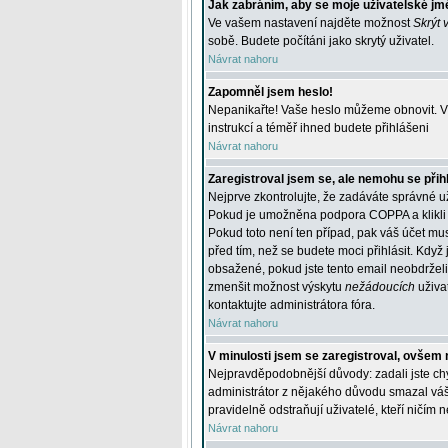
Jak zabráním, aby se moje uživatelské jm
Ve vašem nastavení najděte možnost
Skrýt 
sobě. Budete počítáni jako skrytý uživatel.
Návrat nahoru
Zapomněl jsem heslo!
Nepanikařte! Vaše heslo můžeme obnovit. V 
instrukcí a téměř ihned budete přihlášeni
Návrat nahoru
Zaregistroval jsem se, ale nemohu se přihl
Nejprve zkontrolujte, že zadáváte správné u
Pokud je umožněna podpora COPPA a klikli j
Pokud toto není ten případ, pak váš účet mus
před tím, než se budete moci přihlásit. Když 
obsažené, pokud jste tento email neobdrželi
zmenšit možnost výskytu
nežádoucích
uživat
kontaktujte administrátora fóra.
Návrat nahoru
V minulosti jsem se zaregistroval, ovšem 
Nejpravděpodobnější důvody: zadali jste chyb
administrátor z nějakého důvodu smazal váš ú
pravidelně odstraňují uživatelé, kteří ničím 
Návrat nahoru