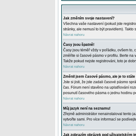
Jak změním svoje nastavení?
Všechna vaše nastavení (pokud jste registro
stránky, ale nemusí to být pravidlem). Takto
Návrat nahoru
Časy jsou špatně!
Časy jsou téměř vždy v pořádku, ovšem to, c
změňte si časové pásmo v profilu. Berte na
Takže pokud nejste registrováni, toto je dobr
Návrat nahoru
Změnil jsem časové pásmo, ale je to stále
Jste si jisti, že jste zadali časové pásmo sp
čas. Fórum není stavěno na uplatňování roz
posunutí časového pásma o jednu hodinu po 
Návrat nahoru
Můj jazyk není na seznamu!
Zřejmě administrátor nenainstaloval tento jaz
vytvořte sami. Pro více informací se podívej
Návrat nahoru
Jak zobrazím obrázek pod uživatelským 