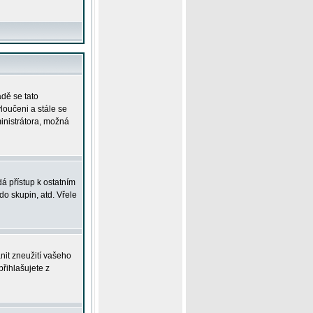
adě se tato
yloučeni a stále se
ministrátora, možná
á přístup k ostatním
o skupin, atd. Vřele
nit zneužití vašeho
přihlašujete z