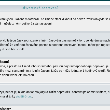
Uživatelská nastavení
váni) jsou uložena v databázi. Ke změně stačí kliknout na odkaz
Profil
(obvykle se n
 si můžete změnit veškerá svá nastavení.
o vidíte jsou časy zobrazené v jiném časovém pásmu než v tom, ve kterém se nacház
 vědomí, že změnou časového pásma a podobná nastavení mohou měnit jen registro
ý důvod tak učinit!
 špatně!
rávně, a přesto se liší od toho správného, pak tou nejpravděpodobnější odpovědí je, 
dílu mezi standardním a letním časem, takže se může jednat o 1 hodinový rozdíl. 
dobu trvání letního času.
yk, neboť jej nikdo do tohoto jazyka zatím nepřeložil. Kontaktujte administrátora, p
te na stránky
.
phpBB Group
jménem?