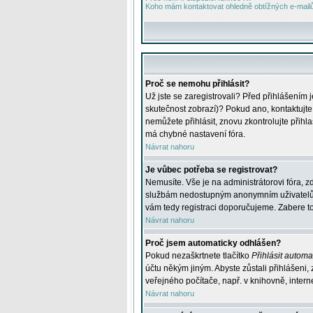
Koho mám kontaktovat ohledně obtížných e-mailů 
Proč se nemohu přihlásit?
Už jste se zaregistrovali? Před přihlášením 
skutečnost zobrazí)? Pokud ano, kontaktujte a
nemůžete přihlásit, znovu zkontrolujte přih
má chybné nastavení fóra.
Návrat nahoru
Je vůbec potřeba se registrovat?
Nemusíte. Vše je na administrátorovi fóra, z
službám nedostupným anonymním uživatelům, j
vám tedy registraci doporučujeme. Zabere to 
Návrat nahoru
Proč jsem automaticky odhlášen?
Pokud nezaškrtnete tlačítko
Přihlásit automat
účtu někým jiným. Abyste zůstali přihlášeni,
veřejného počítače, např. v knihovně, intern
Návrat nahoru