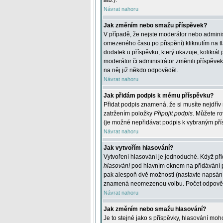
atd.
).
Návrat nahoru
Jak změním nebo smažu příspěvek?
V případě, že nejste moderátor nebo adminis
omezeného času po přispění) kliknutím na t
dodatek u příspěvku, který ukazuje, kolikrá
moderátor či administrátor změnili příspěve
na něj již někdo odpověděl.
Návrat nahoru
Jak přidám podpis k mému příspěvku?
Přidat podpis znamená, že si musíte nejdřív 
zatržením položky
Připojit podpis
. Můžete ro
(je možné nepřidávat podpis k vybraným pří
Návrat nahoru
Jak vytvořím hlasování?
Vytvoření hlasování je jednoduché. Když při
hlasování
pod hlavním oknem na přidávání př
pak alespoň dvě možnosti (nastavte napsán
znamená neomezenou volbu. Počet odpovědí, 
Návrat nahoru
Jak změním nebo smažu hlasování?
Je to stejné jako s příspěvky, hlasování m