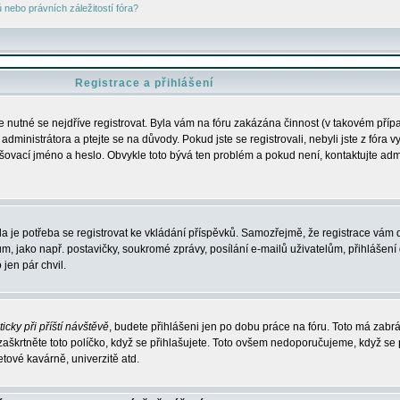
nebo právních záležitostí fóra?
Registrace a přihlášení
je nutné se nejdříve registrovat. Byla vám na fóru zakázána činnost (v takovém příp
dministrátora a ptejte se na důvody. Pokud jste se registrovali, nebyli jste z fóra v
lašovací jméno a heslo. Obvykle toto bývá ten problém a pokud není, kontaktujte ad
da je potřeba se registrovat ke vkládání příspěvků. Samozřejmě, že registrace vám d
ako např. postavičky, soukromé zprávy, posílání e-mailů uživatelům, přihlášení d
jen pár chvil.
icky při příští návštěvě
, budete přihlášeni jen po dobu práce na fóru. Toto má zabrá
 zaškrtněte toto políčko, když se přihlašujete. Toto ovšem nedoporučujeme, když se 
etové kavárně, univerzitě atd.