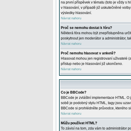
na první příspěvek v tématu (toto je vždy 
v hlasování, v případě již uskutečněné volb
výsledky hlasování.
Návrat nahoru
Proč se nemohu dostat k fóru?
Některá fóra mohou být znepřístupněna určitý
poskytnout jen moderátor a administrátor, tak
Návrat nahoru
Proč nemohu hlasovat v anketě?
Hlasovat mohou jen registrovaní uživatelé (
přístup nebo je hlasování již ukončeno.
Návrat nahoru
Co je BBCode?
BBCode je zvláštní implementace HTML. O je
sobě je podobný stylu HTML, tagy jsou uzavřen
BBCode si prohlédněte průvodce, kterého si
Návrat nahoru
Můžu používat HTML?
To závisí na tom, zda vám to administrátor po