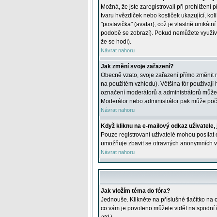
Možná, že jste zaregistrovali při prohlížení
tvaru hvězdiček nebo kostiček ukazující, kol
"postavička" (avatar), což je vlastně unikátn
podobě se zobrazí). Pokud nemůžete využívat 
že se hodí).
Návrat nahoru
Jak změní svoje zařazení?
Obecně vzato, svoje zařazení přímo změnit 
na použitém vzhledu). Většina fór používají h
označení moderátorů a administrátorů může m
Moderátor nebo administrátor pak může počet
Návrat nahoru
Když kliknu na e-mailový odkaz uživatele,
Pouze registrovaní uživatelé mohou posílat e
umožňuje zbavit se otravných anonymních vzk
Návrat nahoru
Jak vložím téma do fóra?
Jednouše. Klikněte na příslušné tlačítko na
co vám je povoleno můžete vidět na spodní 