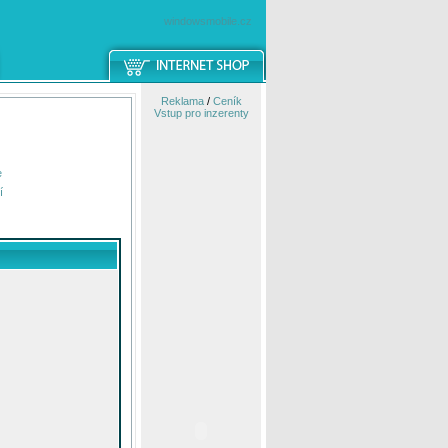
windowsmobile.cz
Reklama
/
Ceník
Vstup pro inzerenty
e
í