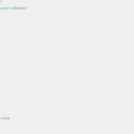
?
yzván k přihlášení!
z fóra!