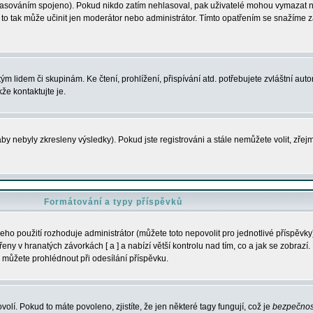
s hlasováním spojeno). Pokud nikdo zatím nehlasoval, pak uživatelé mohou vymazat
y to tak může učinit jen moderátor nebo administrátor. Tímto opatřením se snažíme z
m lidem či skupinám. Ke čtení, prohlížení, přispívání atd. potřebujete zvláštní auto
že kontaktujte je.
aby nebyly zkresleny výsledky). Pokud jste registrováni a stále nemůžete volit, zř
Formátování a typy příspěvků
ho použití rozhoduje administrátor (můžete toto nepovolit pro jednotlivé příspěv
y v hranatých závorkách [ a ] a nabízí větší kontrolu nad tím, co a jak se zobrazí. 
 můžete prohlédnout při odesílání příspěvku.
volí. Pokud to máte povoleno, zjistíte, že jen některé tagy fungují, což je
bezpečnos