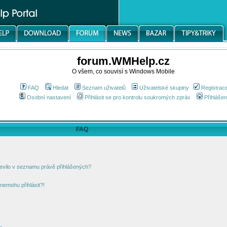
forum.WMHelp.cz
O všem, co souvisí s Windows Mobile
FAQ
Hledat
Seznam uživatelů
Uživatelské skupiny
Registrac
Osobní nastavení
Přihlásit se pro kontrolu soukromých zpráv
Přihlášen
FAQ
jevilo v seznamu právě přihlášených?
nemohu přihlásit?!
!