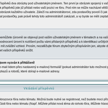
 příspěvků dva obrázky pod uživatelským jménem. Ten první je obrázek spojený s vaš
ik příspěvků jste již přidali nebo vaší pozici ve fóru. Pod ním se může nacházet vět
í obrázek každého uživatele. Záleží na administrátorovi, zda postavičky povolí či jak 
postavičky, pak právě tehdy toto administrátoři zakázali, a vy byste se měli zepta
nemůžete (úrovně se objevují pod vaším uživatelským jménem v tématech a na vaše
odnocení úrovní k rozlišení počtu vámi přidaných příspěvků a k identifikaci určitých
ít zvláštní vzhled. Prosím, nezatěžujte fórum zbytečným přispíváním jen, abyste d
 vašich příspěvků snížit.
 jsem vyzván k přihlášení!
-mail lidem přes nastavený e-mailový formulář (pokud administrátor tuto možnost po
azů a robotů, které sbírají e-mailové adresy.
Vkládání příspěvků
 obrazovce fóra nebo tématu. Možná bude nutné se registrovat, než budete moci přis
části fóra nebo tématu (Např.
Můžete přidat nová téma do tohoto fóra, Můžete hlasov