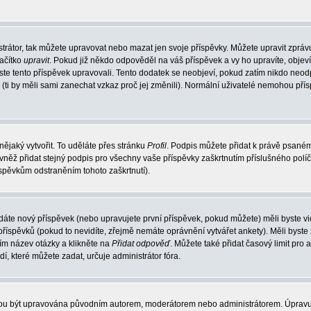
trátor, tak můžete upravovat nebo mazat jen svoje příspěvky. Můžete upravit zpráv
lačítko
upravit
. Pokud již někdo odpověděl na váš příspěvek a vy ho upravíte, objev
t jste tento příspěvek upravovali. Tento dodatek se neobjeví, pokud zatím nikdo ne
k (ti by měli sami zanechat vzkaz proč jej změnili). Normální uživatelé nemohou př
nějaký vytvořit. To uděláte přes stránku
Profil
. Podpis můžete přidat k právě psané
vněž přidat stejný podpis pro všechny vaše příspěvky zaškrtnutím příslušného políč
spěvkům odstraněním tohoto zaškrtnutí).
dáte nový příspěvek (nebo upravujete první příspěvek, pokud můžete) měli byste vid
íspěvků (pokud to nevidíte, zřejmě nemáte oprávnění vytvářet ankety). Měli byste
ím název otázky a klikněte na
Přidat odpověď
. Můžete také přidat časový limit pro 
které můžete zadat, určuje administrátor fóra.
ohou být upravována původním autorem, moderátorem nebo administrátorem. Úpravu 