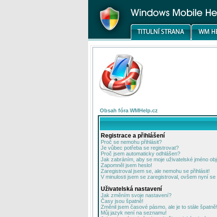
Obsah fóra WMHelp.cz
Registrace a přihlášení
Proč se nemohu přihlásit?
Je vůbec potřeba se registrovat?
Proč jsem automaticky odhlášen?
Jak zabráním, aby se moje uživatelské jméno ob
Zapomněl jsem heslo!
Zaregistroval jsem se, ale nemohu se přihlásit!
V minulosti jsem se zaregistroval, ovšem nyní se 
Uživatelská nastavení
Jak změním svoje nastavení?
Časy jsou špatně!
Změnil jsem časové pásmo, ale je to stále špatně
Můj jazyk není na seznamu!