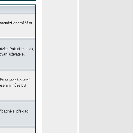
achází v horní části
íte. Pokud je to tak,
vaní uživatelé.
že se jedná o letní
Řešením může být
řípadně si překlad