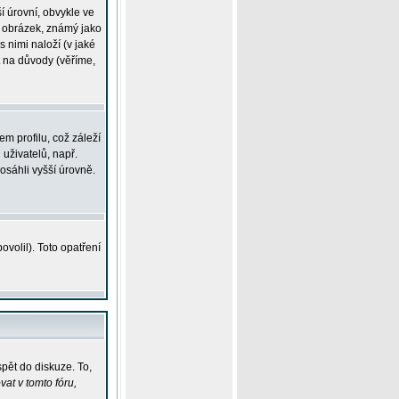
í úrovní, obvykle ve
ší obrázek, známý jako
s nimi naloží (v jaké
t na důvody (věříme,
m profilu, což záleží
 uživatelů, např.
osáhli vyšší úrovně.
volil). Toto opatření
pět do diskuze. To,
at v tomto fóru,