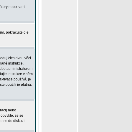
rátory nebo sami
slo
, pokračujte dle
edujících dvou věcí.
lané instrukce.
 nebo administrátorem
dujte instrukce v něm
aktivace používá, je
ste použili je platná,
traci) nebo
 obvyklé, že se
te se do diskuzí.