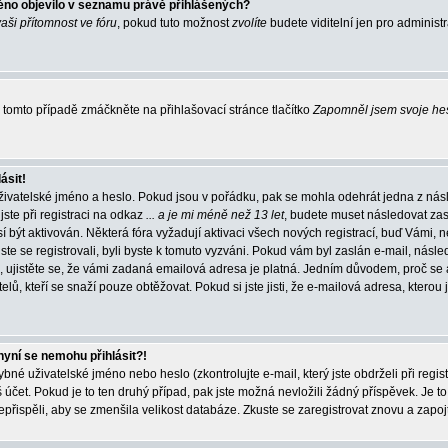
éno objevilo v seznamu právě přihlášených?
vaši přítomnost ve fóru
, pokud tuto možnost
zvolíte
budete viditelní jen pro administ
tomto případě zmáčkněte na přihlašovací stránce tlačítko
Zapomněl jsem svoje he
ásit!
živatelské jméno a heslo. Pokud jsou v pořádku, pak se mohla odehrát jedna z násl
ste při registraci na odkaz
... a je mi méně než 13 let
, budete muset následovat zas
í být aktivován. Některá fóra vyžadují aktivaci všech nových registrací, buď Vámi,
jste se registrovali, byli byste k tomuto vyzváni. Pokud vám byl zaslán e-mail, násle
, ujistěte se, že vámi zadaná emailová adresa je platná. Jedním důvodem, proč se 
elů, kteří se snaží pouze obtěžovat. Pokud si jste jisti, že e-mailová adresa, kterou j
nyní se nemohu přihlásit?!
né uživatelské jméno nebo heslo (zkontrolujte e-mail, který jste obdrželi při regis
čet. Pokud je to ten druhý případ, pak jste možná nevložili žádný příspěvek. Je to
nepřispěli, aby se zmenšila velikost databáze. Zkuste se zaregistrovat znovu a zapoj