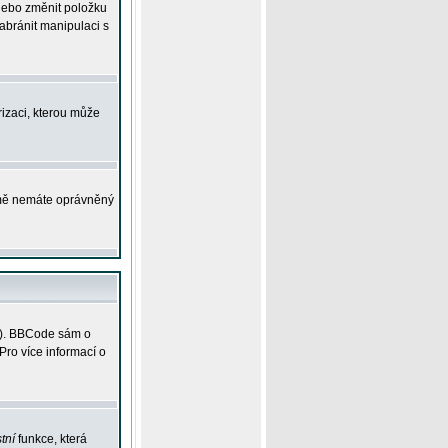
 nebo změnit položku
abránit manipulaci s
rizaci, kterou může
ejmě nemáte oprávněný
ky). BBCode sám o
Pro více informací o
tní
funkce, která