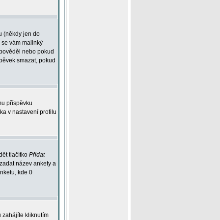
u (někdy jen do
í se vám malinký
odpověděl nebo pokud
íspěvek smazat, pokud
mu příspěvku
ka v nastavení profilu
ět tlačítko
Přidat
 zadat název ankety a
anketu, kde 0
zahájíte kliknutím