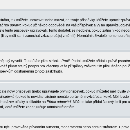
trátor, tak můžete upravovat nebo mazat jen svoje příspěvky. Můžete upravit zpráv
lačítko
upravit
. Pokud již někdo odpověděl na váš příspěvek a vy ho upravíte, objev
t jste tento příspěvek upravovali. Tento dodatek se neobjeví, pokud zatím nikdo ne
k (ti by měli sami zanechat vzkaz proč jej změnili). Normální uživatelé nemohou př
nějaký vytvořit. To uděláte přes stránku
Profil
. Podpis můžete přidat k právě psané
vněž přidat stejný podpis pro všechny vaše příspěvky zaškrtnutím příslušného políč
spěvkům odstraněním tohoto zaškrtnutí).
dáte nový příspěvek (nebo upravujete první příspěvek, pokud můžete) měli byste vid
íspěvků (pokud to nevidíte, zřejmě nemáte oprávnění vytvářet ankety). Měli byste
ím název otázky a klikněte na
Přidat odpověď
. Můžete také přidat časový limit pro 
které můžete zadat, určuje administrátor fóra.
ohou být upravována původním autorem, moderátorem nebo administrátorem. Úpravu 