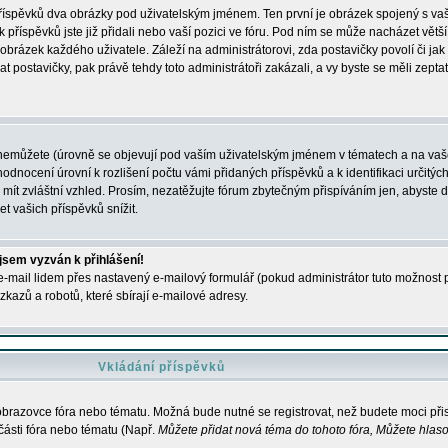
 příspěvků dva obrázky pod uživatelským jménem. Ten první je obrázek spojený s vaš
ik příspěvků jste již přidali nebo vaší pozici ve fóru. Pod ním se může nacházet vět
í obrázek každého uživatele. Záleží na administrátorovi, zda postavičky povolí či jak 
postavičky, pak právě tehdy toto administrátoři zakázali, a vy byste se měli zepta
nemůžete (úrovně se objevují pod vaším uživatelským jménem v tématech a na vaše
odnocení úrovní k rozlišení počtu vámi přidaných příspěvků a k identifikaci určitých
ít zvláštní vzhled. Prosím, nezatěžujte fórum zbytečným přispíváním jen, abyste d
 vašich příspěvků snížit.
 jsem vyzván k přihlášení!
-mail lidem přes nastavený e-mailový formulář (pokud administrátor tuto možnost po
azů a robotů, které sbírají e-mailové adresy.
Vkládání příspěvků
 obrazovce fóra nebo tématu. Možná bude nutné se registrovat, než budete moci přis
části fóra nebo tématu (Např.
Můžete přidat nová téma do tohoto fóra, Můžete hlasov