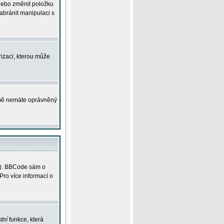
 nebo změnit položku
abránit manipulaci s
rizaci, kterou může
ejmě nemáte oprávněný
ky). BBCode sám o
Pro více informací o
tní
funkce, která