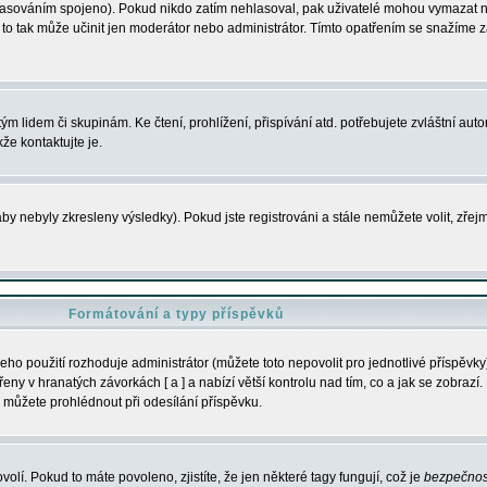
s hlasováním spojeno). Pokud nikdo zatím nehlasoval, pak uživatelé mohou vymazat
y to tak může učinit jen moderátor nebo administrátor. Tímto opatřením se snažíme z
m lidem či skupinám. Ke čtení, prohlížení, přispívání atd. potřebujete zvláštní auto
že kontaktujte je.
aby nebyly zkresleny výsledky). Pokud jste registrováni a stále nemůžete volit, zř
Formátování a typy příspěvků
ho použití rozhoduje administrátor (můžete toto nepovolit pro jednotlivé příspěv
y v hranatých závorkách [ a ] a nabízí větší kontrolu nad tím, co a jak se zobrazí. 
 můžete prohlédnout při odesílání příspěvku.
volí. Pokud to máte povoleno, zjistíte, že jen některé tagy fungují, což je
bezpečnos