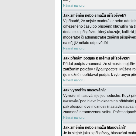
atd.
).
Návrat nahoru
Jak změním nebo smažu příspěvek?
V případě, že nejste moderátor nebo adminis
omezeného času po přispění) kliknutím na t
dodatek u příspěvku, který ukazuje, kolikrá
moderátor či administrátor změnili příspěve
na něj již někdo odpověděl.
Návrat nahoru
Jak přidám podpis k mému příspěvku?
Přidat podpis znamená, že si musíte nejdřív 
zatržením položky
Připojit podpis
. Můžete ro
(je možné nepřidávat podpis k vybraným pří
Návrat nahoru
Jak vytvořím hlasování?
Vytvoření hlasování je jednoduché. Když při
hlasování
pod hlavním oknem na přidávání př
pak alespoň dvě možnosti (nastavte napsán
znamená neomezenou volbu. Počet odpovědí, 
Návrat nahoru
Jak změním nebo smažu hlasování?
Je to stejné jako s příspěvky, hlasování m