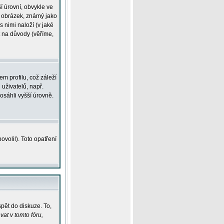
í úrovní, obvykle ve
ší obrázek, známý jako
s nimi naloží (v jaké
t na důvody (věříme,
m profilu, což záleží
 uživatelů, např.
osáhli vyšší úrovně.
volil). Toto opatření
pět do diskuze. To,
at v tomto fóru,