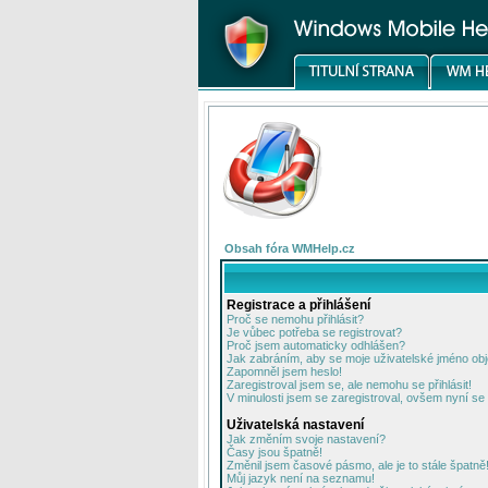
Obsah fóra WMHelp.cz
Registrace a přihlášení
Proč se nemohu přihlásit?
Je vůbec potřeba se registrovat?
Proč jsem automaticky odhlášen?
Jak zabráním, aby se moje uživatelské jméno ob
Zapomněl jsem heslo!
Zaregistroval jsem se, ale nemohu se přihlásit!
V minulosti jsem se zaregistroval, ovšem nyní se 
Uživatelská nastavení
Jak změním svoje nastavení?
Časy jsou špatně!
Změnil jsem časové pásmo, ale je to stále špatně
Můj jazyk není na seznamu!