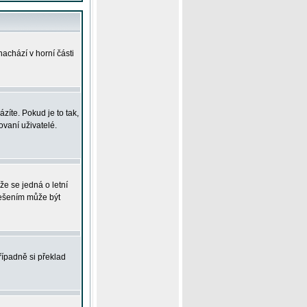
achází v horní části
íte. Pokud je to tak,
vaní uživatelé.
že se jedná o letní
Řešením může být
řípadně si překlad