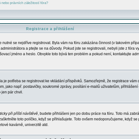
nebo právních záležitostí fóra?
Registrace a přihlášení
je nutné se nejdříve registrovat. Byla vám na fóru zakázána činnost (v takovém příp
dministrátora a ptejte se na důvody. Pokud jste se registrovali, nebyli jste z fóra v
lašovací jméno a heslo. Obvykle toto bývá ten problém a pokud není, kontaktujte ad
da je potřeba se registrovat ke vkládání příspěvků. Samozřejmě, že registrace vám d
ako např. postavičky, soukromé zprávy, posílání e-mailů uživatelům, přihlášení d
jen pár chvil.
icky při příští návštěvě
, budete přihlášeni jen po dobu práce na fóru. Toto má zabrá
 zaškrtněte toto políčko, když se přihlašujete. Toto ovšem nedoporučujeme, když se 
etové kavárně, univerzitě atd.