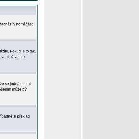
achází v horní části
íte. Pokud je to tak,
vaní uživatelé.
že se jedná o letní
Řešením může být
řípadně si překlad