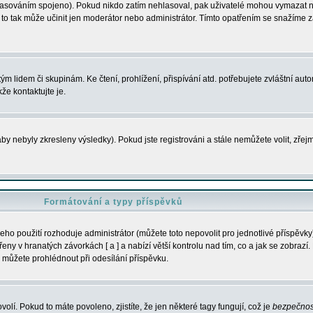
s hlasováním spojeno). Pokud nikdo zatím nehlasoval, pak uživatelé mohou vymazat
y to tak může učinit jen moderátor nebo administrátor. Tímto opatřením se snažíme z
m lidem či skupinám. Ke čtení, prohlížení, přispívání atd. potřebujete zvláštní auto
že kontaktujte je.
aby nebyly zkresleny výsledky). Pokud jste registrováni a stále nemůžete volit, zř
Formátování a typy příspěvků
ho použití rozhoduje administrátor (můžete toto nepovolit pro jednotlivé příspěv
y v hranatých závorkách [ a ] a nabízí větší kontrolu nad tím, co a jak se zobrazí. 
 můžete prohlédnout při odesílání příspěvku.
volí. Pokud to máte povoleno, zjistíte, že jen některé tagy fungují, což je
bezpečnos