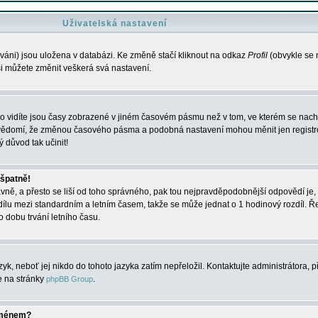
Uživatelská nastavení
váni) jsou uložena v databázi. Ke změně stačí kliknout na odkaz
Profil
(obvykle se n
 si můžete změnit veškerá svá nastavení.
o vidíte jsou časy zobrazené v jiném časovém pásmu než v tom, ve kterém se nacház
 vědomí, že změnou časového pásma a podobná nastavení mohou měnit jen registro
ý důvod tak učinit!
 špatně!
rávně, a přesto se liší od toho správného, pak tou nejpravděpodobnější odpovědí je, 
dílu mezi standardním a letním časem, takže se může jednat o 1 hodinový rozdíl. 
dobu trvání letního času.
yk, neboť jej nikdo do tohoto jazyka zatím nepřeložil. Kontaktujte administrátora, p
te na stránky
.
phpBB Group
jménem?