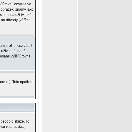
í úrovní, obvykle ve
ší obrázek, známý jako
s nimi naloží (v jaké
t na důvody (věříme,
m profilu, což záleží
 uživatelů, např.
osáhli vyšší úrovně.
volil). Toto opatření
pět do diskuze. To,
at v tomto fóru,