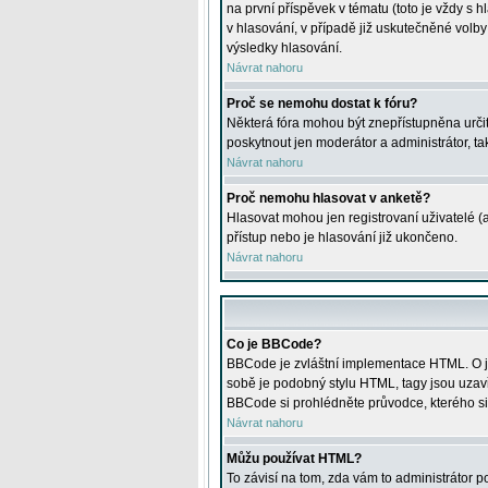
na první příspěvek v tématu (toto je vždy 
v hlasování, v případě již uskutečněné volb
výsledky hlasování.
Návrat nahoru
Proč se nemohu dostat k fóru?
Některá fóra mohou být znepřístupněna určitý
poskytnout jen moderátor a administrátor, tak
Návrat nahoru
Proč nemohu hlasovat v anketě?
Hlasovat mohou jen registrovaní uživatelé (
přístup nebo je hlasování již ukončeno.
Návrat nahoru
Co je BBCode?
BBCode je zvláštní implementace HTML. O je
sobě je podobný stylu HTML, tagy jsou uzavřen
BBCode si prohlédněte průvodce, kterého si
Návrat nahoru
Můžu používat HTML?
To závisí na tom, zda vám to administrátor po