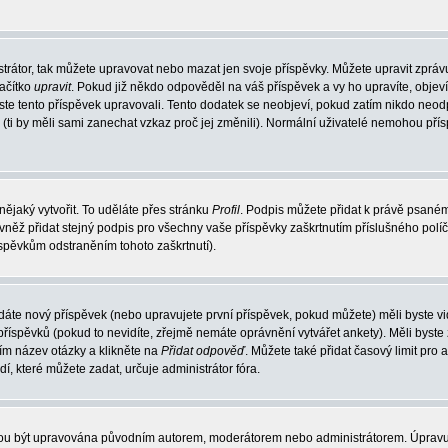
trátor, tak můžete upravovat nebo mazat jen svoje příspěvky. Můžete upravit zpráv
lačítko
upravit
. Pokud již někdo odpověděl na váš příspěvek a vy ho upravíte, objev
t jste tento příspěvek upravovali. Tento dodatek se neobjeví, pokud zatím nikdo ne
k (ti by měli sami zanechat vzkaz proč jej změnili). Normální uživatelé nemohou př
nějaký vytvořit. To uděláte přes stránku
Profil
. Podpis můžete přidat k právě psané
vněž přidat stejný podpis pro všechny vaše příspěvky zaškrtnutím příslušného políč
spěvkům odstraněním tohoto zaškrtnutí).
dáte nový příspěvek (nebo upravujete první příspěvek, pokud můžete) měli byste vid
íspěvků (pokud to nevidíte, zřejmě nemáte oprávnění vytvářet ankety). Měli byste
ím název otázky a klikněte na
Přidat odpověď
. Můžete také přidat časový limit pro 
které můžete zadat, určuje administrátor fóra.
ohou být upravována původním autorem, moderátorem nebo administrátorem. Úpravu 