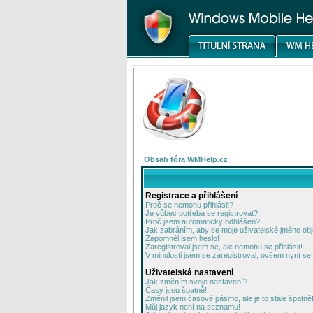
Obsah fóra WMHelp.cz
Registrace a přihlášení
Proč se nemohu přihlásit?
Je vůbec potřeba se registrovat?
Proč jsem automaticky odhlášen?
Jak zabráním, aby se moje uživatelské jméno ob
Zapomněl jsem heslo!
Zaregistroval jsem se, ale nemohu se přihlásit!
V minulosti jsem se zaregistroval, ovšem nyní se 
Uživatelská nastavení
Jak změním svoje nastavení?
Časy jsou špatně!
Změnil jsem časové pásmo, ale je to stále špatně
Můj jazyk není na seznamu!