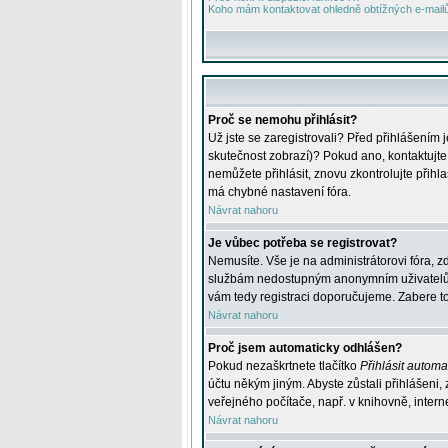
Koho mám kontaktovat ohledně obtížných e-mailů 
Proč se nemohu přihlásit?
Už jste se zaregistrovali? Před přihlášením 
skutečnost zobrazí)? Pokud ano, kontaktujte a
nemůžete přihlásit, znovu zkontrolujte přih
má chybné nastavení fóra.
Návrat nahoru
Je vůbec potřeba se registrovat?
Nemusíte. Vše je na administrátorovi fóra, z
službám nedostupným anonymním uživatelům, j
vám tedy registraci doporučujeme. Zabere to 
Návrat nahoru
Proč jsem automaticky odhlášen?
Pokud nezaškrtnete tlačítko
Přihlásit automat
účtu někým jiným. Abyste zůstali přihlášeni,
veřejného počítače, např. v knihovně, intern
Návrat nahoru