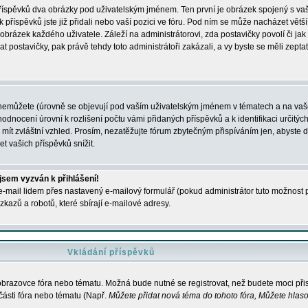
 příspěvků dva obrázky pod uživatelským jménem. Ten první je obrázek spojený s vaš
ik příspěvků jste již přidali nebo vaší pozici ve fóru. Pod ním se může nacházet vět
í obrázek každého uživatele. Záleží na administrátorovi, zda postavičky povolí či jak 
postavičky, pak právě tehdy toto administrátoři zakázali, a vy byste se měli zepta
nemůžete (úrovně se objevují pod vaším uživatelským jménem v tématech a na vaše
odnocení úrovní k rozlišení počtu vámi přidaných příspěvků a k identifikaci určitých
ít zvláštní vzhled. Prosím, nezatěžujte fórum zbytečným přispíváním jen, abyste d
 vašich příspěvků snížit.
 jsem vyzván k přihlášení!
-mail lidem přes nastavený e-mailový formulář (pokud administrátor tuto možnost po
azů a robotů, které sbírají e-mailové adresy.
Vkládání příspěvků
 obrazovce fóra nebo tématu. Možná bude nutné se registrovat, než budete moci přis
části fóra nebo tématu (Např.
Můžete přidat nová téma do tohoto fóra, Můžete hlasov