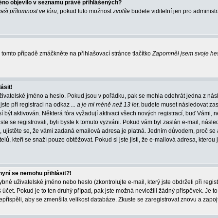
éno objevilo v seznamu právě přihlášených?
vaši přítomnost ve fóru
, pokud tuto možnost
zvolíte
budete viditelní jen pro administ
tomto případě zmáčkněte na přihlašovací stránce tlačítko
Zapomněl jsem svoje he
ásit!
živatelské jméno a heslo. Pokud jsou v pořádku, pak se mohla odehrát jedna z násl
ste při registraci na odkaz
... a je mi méně než 13 let
, budete muset následovat zas
í být aktivován. Některá fóra vyžadují aktivaci všech nových registrací, buď Vámi,
jste se registrovali, byli byste k tomuto vyzváni. Pokud vám byl zaslán e-mail, násle
, ujistěte se, že vámi zadaná emailová adresa je platná. Jedním důvodem, proč se 
elů, kteří se snaží pouze obtěžovat. Pokud si jste jisti, že e-mailová adresa, kterou j
nyní se nemohu přihlásit?!
né uživatelské jméno nebo heslo (zkontrolujte e-mail, který jste obdrželi při regis
čet. Pokud je to ten druhý případ, pak jste možná nevložili žádný příspěvek. Je to
nepřispěli, aby se zmenšila velikost databáze. Zkuste se zaregistrovat znovu a zapoj