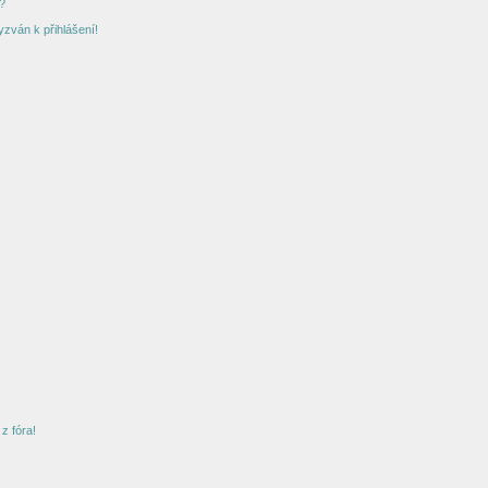
?
yzván k přihlášení!
z fóra!