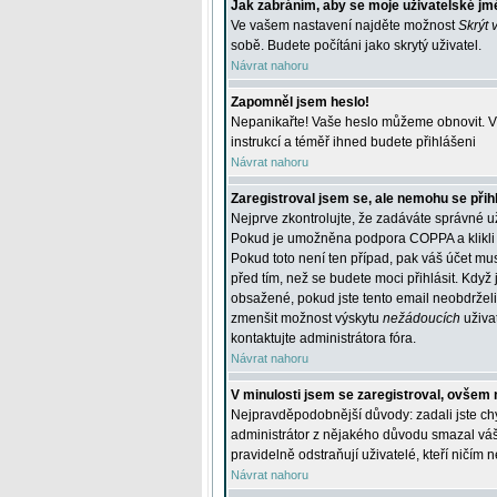
Jak zabráním, aby se moje uživatelské jm
Ve vašem nastavení najděte možnost
Skrýt 
sobě. Budete počítáni jako skrytý uživatel.
Návrat nahoru
Zapomněl jsem heslo!
Nepanikařte! Vaše heslo můžeme obnovit. V 
instrukcí a téměř ihned budete přihlášeni
Návrat nahoru
Zaregistroval jsem se, ale nemohu se přihl
Nejprve zkontrolujte, že zadáváte správné u
Pokud je umožněna podpora COPPA a klikli j
Pokud toto není ten případ, pak váš účet mus
před tím, než se budete moci přihlásit. Když 
obsažené, pokud jste tento email neobdrželi
zmenšit možnost výskytu
nežádoucích
uživat
kontaktujte administrátora fóra.
Návrat nahoru
V minulosti jsem se zaregistroval, ovšem 
Nejpravděpodobnější důvody: zadali jste chyb
administrátor z nějakého důvodu smazal váš ú
pravidelně odstraňují uživatelé, kteří ničím 
Návrat nahoru