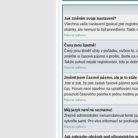
Jak změním svoje nastavení?
Všechna vaše nastavení (pokud jste registro
stránky, ale nemusí to být pravidlem). Takto
Návrat nahoru
Časy jsou špatně!
Časy jsou téměř vždy v pořádku, ovšem to, c
změňte si časové pásmo v profilu. Berte na
Takže pokud nejste registrováni, toto je dobr
Návrat nahoru
Změnil jsem časové pásmo, ale je to stále
Jste si jisti, že jste zadali časové pásmo sp
čas. Fórum není stavěno na uplatňování roz
posunutí časového pásma o jednu hodinu po 
Návrat nahoru
Můj jazyk není na seznamu!
Zřejmě administrátor nenainstaloval tento jaz
vytvořte sami. Pro více informací se podívej
Návrat nahoru
Jak zobrazím obrázek pod uživatelským 