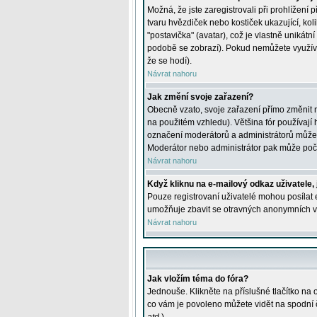
Možná, že jste zaregistrovali při prohlížení
tvaru hvězdiček nebo kostiček ukazující, kol
"postavička" (avatar), což je vlastně unikátn
podobě se zobrazí). Pokud nemůžete využívat 
že se hodí).
Návrat nahoru
Jak změní svoje zařazení?
Obecně vzato, svoje zařazení přímo změnit 
na použitém vzhledu). Většina fór používají h
označení moderátorů a administrátorů může m
Moderátor nebo administrátor pak může počet
Návrat nahoru
Když kliknu na e-mailový odkaz uživatele,
Pouze registrovaní uživatelé mohou posílat e
umožňuje zbavit se otravných anonymních vzk
Návrat nahoru
Jak vložím téma do fóra?
Jednouše. Klikněte na příslušné tlačítko na
co vám je povoleno můžete vidět na spodní 