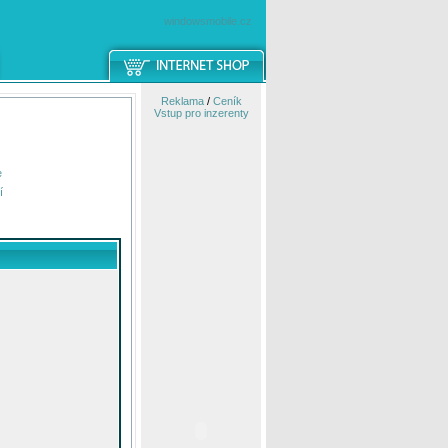
windowsmobile.cz
Reklama
/
Ceník
Vstup pro inzerenty
e
í