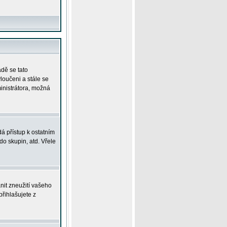
adě se tato
yloučeni a stále se
ministrátora, možná
á přístup k ostatním
o skupin, atd. Vřele
nit zneužití vašeho
přihlašujete z