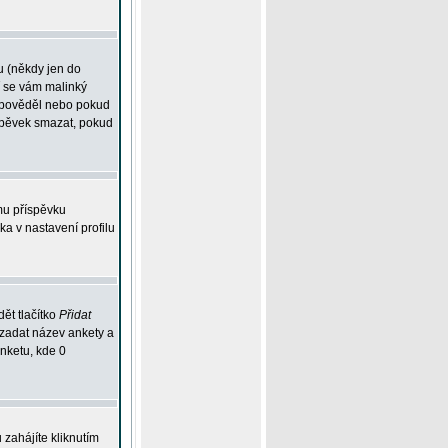
u (někdy jen do
í se vám malinký
odpověděl nebo pokud
íspěvek smazat, pokud
mu příspěvku
ka v nastavení profilu
ět tlačítko
Přidat
 zadat název ankety a
anketu, kde 0
zahájíte kliknutím