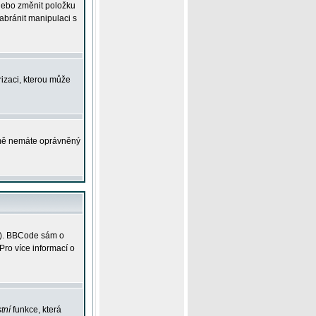
 nebo změnit položku
abránit manipulaci s
rizaci, kterou může
ejmě nemáte oprávněný
ky). BBCode sám o
Pro více informací o
tní
funkce, která