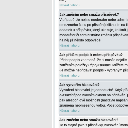
atd.
).
Návrat nahoru
Jak změním nebo smažu příspěvek?
V případě, že nejste moderátor nebo adminis
omezeného času po přispění) kliknutím na t
dodatek u příspěvku, který ukazuje, kolikrá
moderátor či administrátor změnili příspěve
na něj již někdo odpověděl.
Návrat nahoru
Jak přidám podpis k mému příspěvku?
Přidat podpis znamená, že si musíte nejdřív 
zatržením položky
Připojit podpis
. Můžete ro
(je možné nepřidávat podpis k vybraným pří
Návrat nahoru
Jak vytvořím hlasování?
Vytvoření hlasování je jednoduché. Když při
hlasování
pod hlavním oknem na přidávání př
pak alespoň dvě možnosti (nastavte napsán
znamená neomezenou volbu. Počet odpovědí, 
Návrat nahoru
Jak změním nebo smažu hlasování?
Je to stejné jako s příspěvky, hlasování m