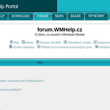
forum.WMHelp.cz
O všem, co souvisí s Windows Mobile
FAQ
Hledat
Seznam uživatelů
Uživatelské skupiny
Registrac
Osobní nastavení
Přihlásit se pro kontrolu soukromých zpráv
Přihlášen
FAQ
jevilo v seznamu právě přihlášených?
nemohu přihlásit?!
!