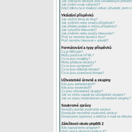
Jak zobrazím obrázek pod uživatelským jménem
Jak změní svoje zařazení?
Když kliknu na e-mailový odkaz uživatele, jsem v
Vkládání příspěvků
Jak vložím téma do fóra?
Jak změním nebo smažu příspěvek?
Jak přidám podpis k mému příspěvku?
Jak vytvořím hlasování?
Jak změním nebo smažu hlasování?
Proč se nemohu dostat k fóru?
Proč nemohu hlasovat v anketě?
Formátování a typy příspěvků
Co je BBCode?
Můžu používat HTML?
Co to jsou smajlíky?
Mohu přidávat obrázky?
Co to jsou oznámení?
Co to jsou důležitá témata?
Co to jsou uzamčená témata?
Uživatelské úrovně a skupiny
Kdo jsou administrátoři?
Kdo jsou moderátoři?
Co jsou uživatelské skupiny?
Jak se mohu zapojit do uživatelské skupiny?
Jak se stanu moderátorem uživatelské skupiny?
Soukromé zprávy
Nemůžu posílat soukromé zprávy!
Dostávám nechtěné soukromé zprávy!
Dostal jsem spamový a obtížný e-mail od někoho 
Záležitosti okolo phpBB 2
Kdo napsal tento program?
Proč není k dispozici funkce X?