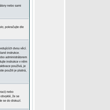
rátory nebo sami
slo
, pokračujte dle
edujících dvou věcí.
lané instrukce.
 nebo administrátorem
dujte instrukce v něm
aktivace používá, je
ste použili je platná,
traci) nebo
 obvyklé, že se
te se do diskuzí.