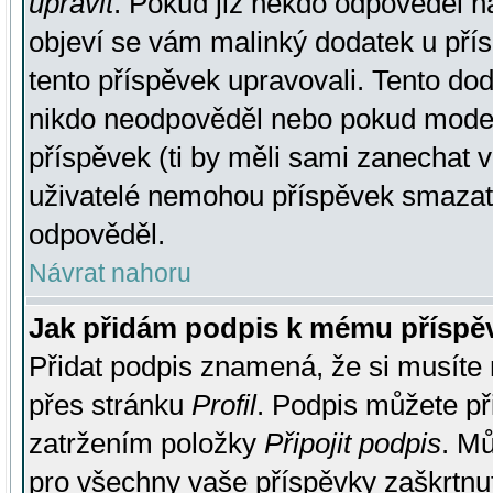
upravit
. Pokud již někdo odpověděl na
objeví se vám malinký dodatek u přísp
tento příspěvek upravovali. Tento do
nikdo neodpověděl nebo pokud moderá
příspěvek (ti by měli sami zanechat v
uživatelé nemohou příspěvek smazat,
odpověděl.
Návrat nahoru
Jak přidám podpis k mému příspě
Přidat podpis znamená, že si musíte n
přes stránku
Profil
. Podpis můžete p
zatržením položky
Připojit podpis
. Mů
pro všechny vaše příspěvky zaškrtnut