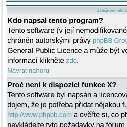
Záležitosti oko
Kdo napsal tento program?
Tento software (v její nemodifikované
chráněn autorskými právy
phpBB Gro
General Public Licence a může být vo
informací klikněte
.
zde
Návrat nahoru
Proč není k dispozici funkce X?
Tento software byl napsán a licenco
dojem, že je potřeba přidat nějakou f
a ověřte si, co 
http://www.phpbb.com
nevkládejte tyto požadavky na fóru