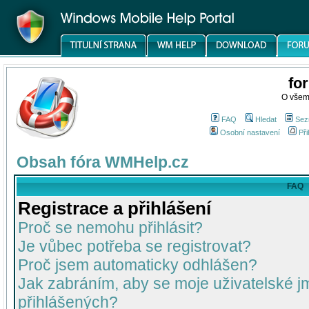
fo
O všem
FAQ
Hledat
Sez
Osobní nastavení
Při
Obsah fóra WMHelp.cz
FAQ
Registrace a přihlášení
Proč se nemohu přihlásit?
Je vůbec potřeba se registrovat?
Proč jsem automaticky odhlášen?
Jak zabráním, aby se moje uživatelské 
přihlášených?