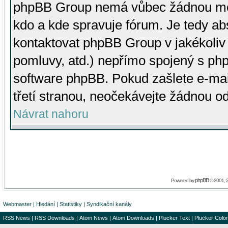
phpBB Group nemá vůbec žádnou moc 
kdo a kde spravuje fórum. Je tedy a
kontaktovat phpBB Group v jakékoliv p
pomluvy, atd.) nepřímo spojený s p
software phpBB. Pokud zašlete e-mai
třetí stranou, neočekávejte žádnou o
Návrat nahoru
phpBB
Powered by
© 2001, 
Webmaster
|
Hledání
|
Statistiky
|
Syndikační kanály
RSS News
|
RSS Downloads
|
Atom News
|
Atom Downloads
|
Plucker Text
|
Plucker Color