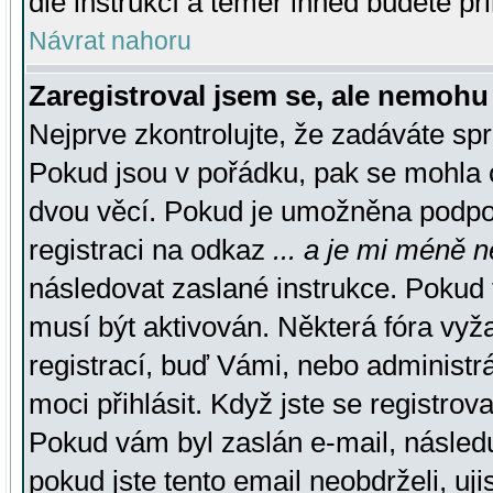
dle instrukcí a téměř ihned budete př
Návrat nahoru
Zaregistroval jsem se, ale nemohu 
Nejprve zkontrolujte, že zadáváte sp
Pokud jsou v pořádku, pak se mohla o
dvou věcí. Pokud je umožněna podpora
registraci na odkaz
... a je mi méně n
následovat zaslané instrukce. Pokud t
musí být aktivován. Některá fóra vyž
registrací, buď Vámi, nebo administr
moci přihlásit. Když jste se registrova
Pokud vám byl zaslán e-mail, násled
pokud jste tento email neobdrželi, uj