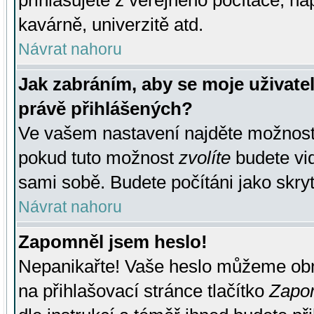
přihlašujete z veřejného počítače, na
kavárně, univerzitě atd.
Návrat nahoru
Jak zabráním, aby se moje uživate
právě přihlášených?
Ve vašem nastavení najděte možnos
pokud tuto možnost
zvolíte
budete vid
sami sobě. Budete počítáni jako skryt
Návrat nahoru
Zapomněl jsem heslo!
Nepanikařte! Vaše heslo můžeme obn
na přihlašovací stránce tlačítko
Zapom