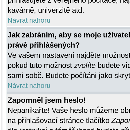
přihlašujete z veřejného počítače, na
kavárně, univerzitě atd.
Návrat nahoru
Jak zabráním, aby se moje uživate
právě přihlášených?
Ve vašem nastavení najděte možnos
pokud tuto možnost
zvolíte
budete vid
sami sobě. Budete počítáni jako skryt
Návrat nahoru
Zapomněl jsem heslo!
Nepanikařte! Vaše heslo můžeme obn
na přihlašovací stránce tlačítko
Zapom