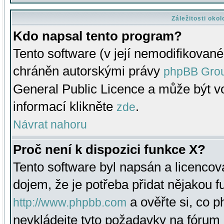
Záležitosti oko
Kdo napsal tento program?
Tento software (v její nemodifikované
chráněn autorskými právy
phpBB Gro
General Public Licence a může být vo
informací klikněte
.
zde
Návrat nahoru
Proč není k dispozici funkce X?
Tento software byl napsán a licenco
dojem, že je potřeba přidat nějakou f
a ověřte si, co 
http://www.phpbb.com
nevkládejte tyto požadavky na fóru