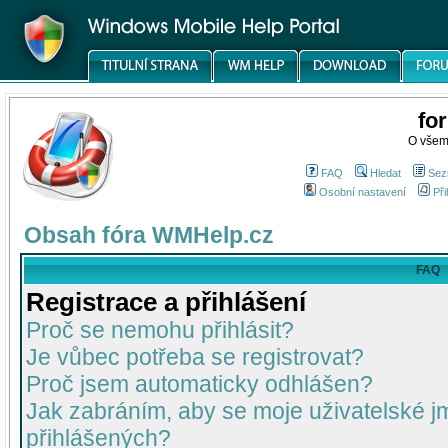
fo
O všem
FAQ
Hledat
Sez
Osobní nastavení
Při
Obsah fóra WMHelp.cz
FAQ
Registrace a přihlášení
Proč se nemohu přihlásit?
Je vůbec potřeba se registrovat?
Proč jsem automaticky odhlášen?
Jak zabráním, aby se moje uživatelské 
přihlášených?