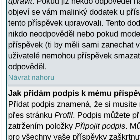
upravit
. Pokud již někdo odpověděl na
objeví se vám malinký dodatek u přísp
tento příspěvek upravovali. Tento do
nikdo neodpověděl nebo pokud moderá
příspěvek (ti by měli sami zanechat v
uživatelé nemohou příspěvek smazat,
odpověděl.
Návrat nahoru
Jak přidám podpis k mému příspě
Přidat podpis znamená, že si musíte n
přes stránku
Profil
. Podpis můžete p
zatržením položky
Připojit podpis
. Mů
pro všechny vaše příspěvky zaškrtnut