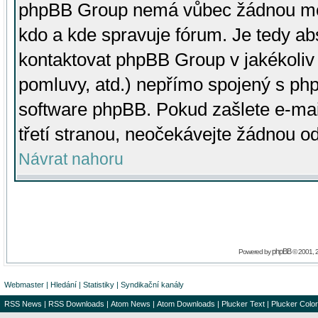
phpBB Group nemá vůbec žádnou moc 
kdo a kde spravuje fórum. Je tedy a
kontaktovat phpBB Group v jakékoliv p
pomluvy, atd.) nepřímo spojený s p
software phpBB. Pokud zašlete e-mai
třetí stranou, neočekávejte žádnou o
Návrat nahoru
phpBB
Powered by
© 2001, 
Webmaster
|
Hledání
|
Statistiky
|
Syndikační kanály
RSS News
|
RSS Downloads
|
Atom News
|
Atom Downloads
|
Plucker Text
|
Plucker Color