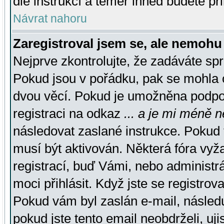
dle instrukcí a téměř ihned budete př
Návrat nahoru
Zaregistroval jsem se, ale nemohu 
Nejprve zkontrolujte, že zadáváte sp
Pokud jsou v pořádku, pak se mohla o
dvou věcí. Pokud je umožněna podpora
registraci na odkaz
... a je mi méně n
následovat zaslané instrukce. Pokud t
musí být aktivován. Některá fóra vyž
registrací, buď Vámi, nebo administr
moci přihlásit. Když jste se registrova
Pokud vám byl zaslán e-mail, násled
pokud jste tento email neobdrželi, uj