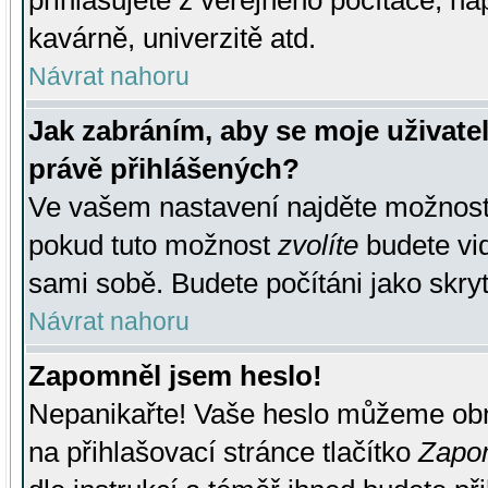
přihlašujete z veřejného počítače, na
kavárně, univerzitě atd.
Návrat nahoru
Jak zabráním, aby se moje uživate
právě přihlášených?
Ve vašem nastavení najděte možnos
pokud tuto možnost
zvolíte
budete vid
sami sobě. Budete počítáni jako skryt
Návrat nahoru
Zapomněl jsem heslo!
Nepanikařte! Vaše heslo můžeme obn
na přihlašovací stránce tlačítko
Zapom