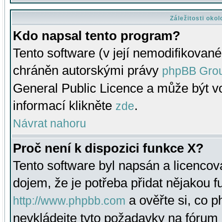
Záležitosti oko
Kdo napsal tento program?
Tento software (v její nemodifikované
chráněn autorskými právy
phpBB Gro
General Public Licence a může být vo
informací klikněte
.
zde
Návrat nahoru
Proč není k dispozici funkce X?
Tento software byl napsán a licenco
dojem, že je potřeba přidat nějakou f
a ověřte si, co 
http://www.phpbb.com
nevkládejte tyto požadavky na fóru