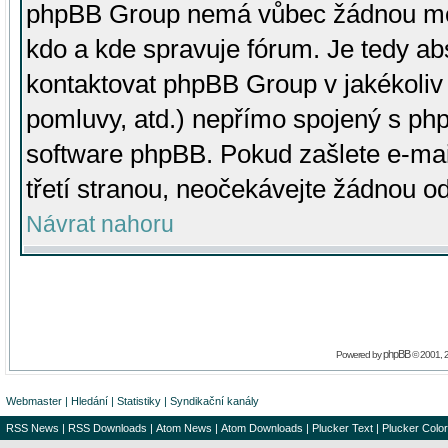
phpBB Group nemá vůbec žádnou moc 
kdo a kde spravuje fórum. Je tedy a
kontaktovat phpBB Group v jakékoliv p
pomluvy, atd.) nepřímo spojený s p
software phpBB. Pokud zašlete e-mai
třetí stranou, neočekávejte žádnou o
Návrat nahoru
phpBB
Powered by
© 2001, 
Webmaster
|
Hledání
|
Statistiky
|
Syndikační kanály
RSS News
|
RSS Downloads
|
Atom News
|
Atom Downloads
|
Plucker Text
|
Plucker Color