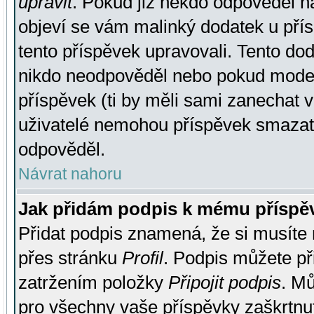
upravit
. Pokud již někdo odpověděl na
objeví se vám malinký dodatek u přísp
tento příspěvek upravovali. Tento do
nikdo neodpověděl nebo pokud moderá
příspěvek (ti by měli sami zanechat v
uživatelé nemohou příspěvek smazat,
odpověděl.
Návrat nahoru
Jak přidám podpis k mému příspě
Přidat podpis znamená, že si musíte n
přes stránku
Profil
. Podpis můžete p
zatržením položky
Připojit podpis
. Mů
pro všechny vaše příspěvky zaškrtnut