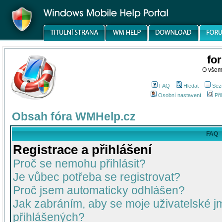
fo
O všem
FAQ
Hledat
Sez
Osobní nastavení
Při
Obsah fóra WMHelp.cz
FAQ
Registrace a přihlášení
Proč se nemohu přihlásit?
Je vůbec potřeba se registrovat?
Proč jsem automaticky odhlášen?
Jak zabráním, aby se moje uživatelské 
přihlášených?