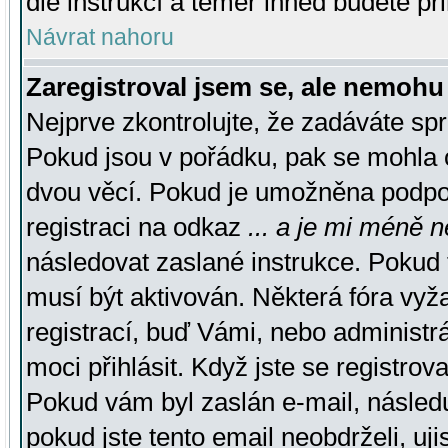
dle instrukcí a téměř ihned budete př
Návrat nahoru
Zaregistroval jsem se, ale nemohu 
Nejprve zkontrolujte, že zadáváte sp
Pokud jsou v pořádku, pak se mohla o
dvou věcí. Pokud je umožněna podpora
registraci na odkaz
... a je mi méně n
následovat zaslané instrukce. Pokud t
musí být aktivován. Některá fóra vyž
registrací, buď Vámi, nebo administr
moci přihlásit. Když jste se registrova
Pokud vám byl zaslán e-mail, násled
pokud jste tento email neobdrželi, uj