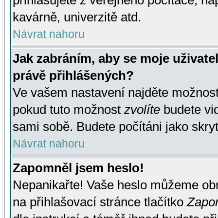
přihlašujete z veřejného počítače, na
kavárně, univerzitě atd.
Návrat nahoru
Jak zabráním, aby se moje uživate
právě přihlášených?
Ve vašem nastavení najděte možnos
pokud tuto možnost
zvolíte
budete vid
sami sobě. Budete počítáni jako skryt
Návrat nahoru
Zapomněl jsem heslo!
Nepanikařte! Vaše heslo můžeme obn
na přihlašovací stránce tlačítko
Zapom