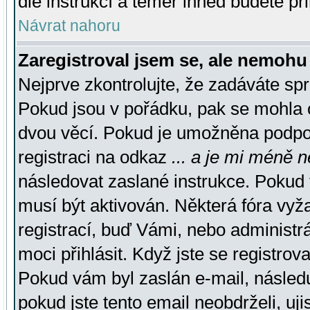
dle instrukcí a téměř ihned budete př
Návrat nahoru
Zaregistroval jsem se, ale nemohu 
Nejprve zkontrolujte, že zadáváte sp
Pokud jsou v pořádku, pak se mohla o
dvou věcí. Pokud je umožněna podpora
registraci na odkaz
... a je mi méně n
následovat zaslané instrukce. Pokud t
musí být aktivován. Některá fóra vyž
registrací, buď Vámi, nebo administr
moci přihlásit. Když jste se registrova
Pokud vám byl zaslán e-mail, násled
pokud jste tento email neobdrželi, uj