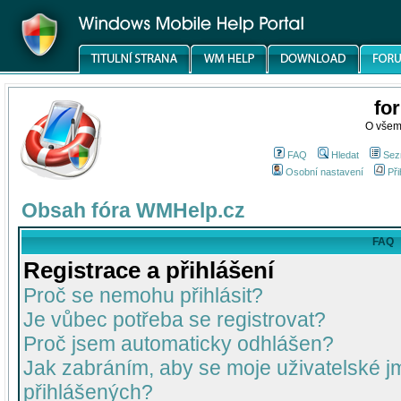
fo
O všem
FAQ
Hledat
Sez
Osobní nastavení
Při
Obsah fóra WMHelp.cz
FAQ
Registrace a přihlášení
Proč se nemohu přihlásit?
Je vůbec potřeba se registrovat?
Proč jsem automaticky odhlášen?
Jak zabráním, aby se moje uživatelské 
přihlášených?