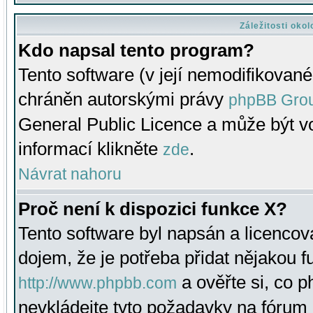
Záležitosti oko
Kdo napsal tento program?
Tento software (v její nemodifikované
chráněn autorskými právy
phpBB Gro
General Public Licence a může být vo
informací klikněte
.
zde
Návrat nahoru
Proč není k dispozici funkce X?
Tento software byl napsán a licenco
dojem, že je potřeba přidat nějakou f
a ověřte si, co 
http://www.phpbb.com
nevkládejte tyto požadavky na fóru