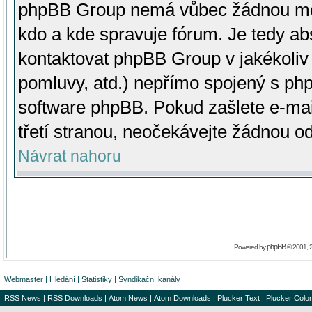
phpBB Group nemá vůbec žádnou moc 
kdo a kde spravuje fórum. Je tedy a
kontaktovat phpBB Group v jakékoliv p
pomluvy, atd.) nepřímo spojený s p
software phpBB. Pokud zašlete e-mai
třetí stranou, neočekávejte žádnou o
Návrat nahoru
phpBB
Powered by
© 2001, 
Webmaster
|
Hledání
|
Statistiky
|
Syndikační kanály
RSS News
|
RSS Downloads
|
Atom News
|
Atom Downloads
|
Plucker Text
|
Plucker Color