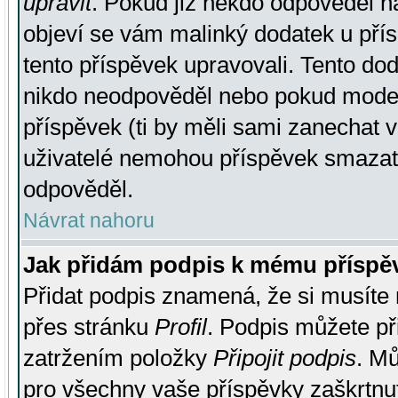
upravit
. Pokud již někdo odpověděl na
objeví se vám malinký dodatek u přísp
tento příspěvek upravovali. Tento do
nikdo neodpověděl nebo pokud moderá
příspěvek (ti by měli sami zanechat v
uživatelé nemohou příspěvek smazat,
odpověděl.
Návrat nahoru
Jak přidám podpis k mému příspě
Přidat podpis znamená, že si musíte n
přes stránku
Profil
. Podpis můžete p
zatržením položky
Připojit podpis
. Mů
pro všechny vaše příspěvky zaškrtnut