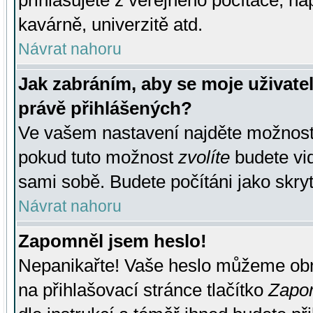
přihlašujete z veřejného počítače, na
kavárně, univerzitě atd.
Návrat nahoru
Jak zabráním, aby se moje uživate
právě přihlášených?
Ve vašem nastavení najděte možnos
pokud tuto možnost
zvolíte
budete vid
sami sobě. Budete počítáni jako skryt
Návrat nahoru
Zapomněl jsem heslo!
Nepanikařte! Vaše heslo můžeme obn
na přihlašovací stránce tlačítko
Zapom