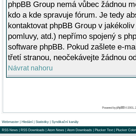
phpBB Group nemá vůbec žádnou moc 
kdo a kde spravuje fórum. Je tedy a
kontaktovat phpBB Group v jakékoliv p
pomluvy, atd.) nepřímo spojený s p
software phpBB. Pokud zašlete e-mai
třetí stranou, neočekávejte žádnou o
Návrat nahoru
phpBB
Powered by
© 2001, 
Webmaster
|
Hledání
|
Statistiky
|
Syndikační kanály
RSS News
|
RSS Downloads
|
Atom News
|
Atom Downloads
|
Plucker Text
|
Plucker Color