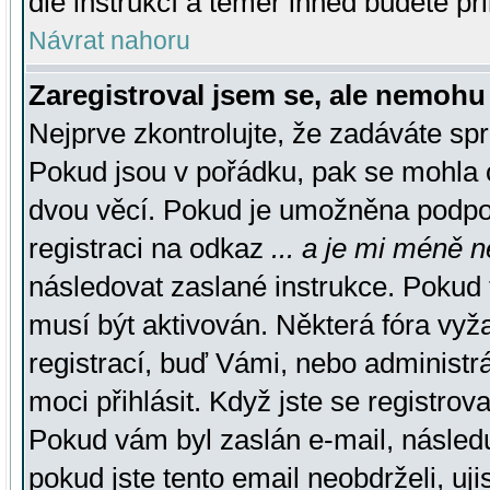
dle instrukcí a téměř ihned budete př
Návrat nahoru
Zaregistroval jsem se, ale nemohu 
Nejprve zkontrolujte, že zadáváte sp
Pokud jsou v pořádku, pak se mohla o
dvou věcí. Pokud je umožněna podpora
registraci na odkaz
... a je mi méně n
následovat zaslané instrukce. Pokud t
musí být aktivován. Některá fóra vyž
registrací, buď Vámi, nebo administr
moci přihlásit. Když jste se registrova
Pokud vám byl zaslán e-mail, násled
pokud jste tento email neobdrželi, uj