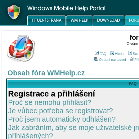
fo
O všem
FAQ
Hledat
Sez
Osobní nastavení
Při
Obsah fóra WMHelp.cz
FAQ
Registrace a přihlášení
Proč se nemohu přihlásit?
Je vůbec potřeba se registrovat?
Proč jsem automaticky odhlášen?
Jak zabráním, aby se moje uživatelské 
přihlášených?