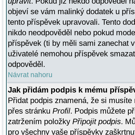
upravit
. Pokud již někdo odpověděl na
objeví se vám malinký dodatek u přísp
tento příspěvek upravovali. Tento do
nikdo neodpověděl nebo pokud moderá
příspěvek (ti by měli sami zanechat v
uživatelé nemohou příspěvek smazat,
odpověděl.
Návrat nahoru
Jak přidám podpis k mému příspě
Přidat podpis znamená, že si musíte n
přes stránku
Profil
. Podpis můžete p
zatržením položky
Připojit podpis
. Mů
pro všechny vaše příspěvky zaškrtnut