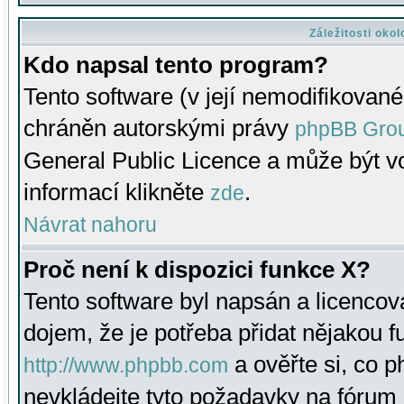
Záležitosti oko
Kdo napsal tento program?
Tento software (v její nemodifikované
chráněn autorskými právy
phpBB Gro
General Public Licence a může být vo
informací klikněte
.
zde
Návrat nahoru
Proč není k dispozici funkce X?
Tento software byl napsán a licenco
dojem, že je potřeba přidat nějakou f
a ověřte si, co 
http://www.phpbb.com
nevkládejte tyto požadavky na fóru