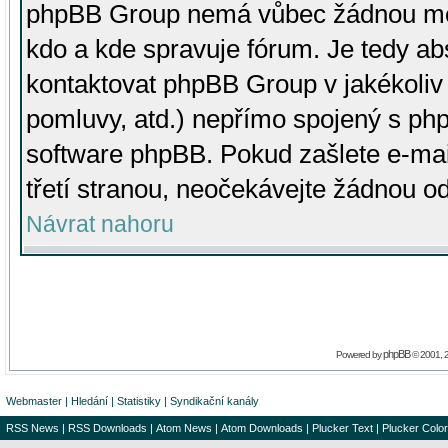
phpBB Group nemá vůbec žádnou moc 
kdo a kde spravuje fórum. Je tedy a
kontaktovat phpBB Group v jakékoliv p
pomluvy, atd.) nepřímo spojený s p
software phpBB. Pokud zašlete e-mai
třetí stranou, neočekávejte žádnou o
Návrat nahoru
phpBB
Powered by
© 2001, 
Webmaster
|
Hledání
|
Statistiky
|
Syndikační kanály
RSS News
|
RSS Downloads
|
Atom News
|
Atom Downloads
|
Plucker Text
|
Plucker Color