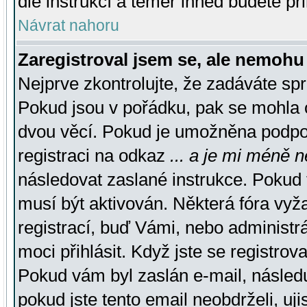
dle instrukcí a téměř ihned budete př
Návrat nahoru
Zaregistroval jsem se, ale nemohu 
Nejprve zkontrolujte, že zadáváte sp
Pokud jsou v pořádku, pak se mohla o
dvou věcí. Pokud je umožněna podpora
registraci na odkaz
... a je mi méně n
následovat zaslané instrukce. Pokud t
musí být aktivován. Některá fóra vyž
registrací, buď Vámi, nebo administr
moci přihlásit. Když jste se registrova
Pokud vám byl zaslán e-mail, násled
pokud jste tento email neobdrželi, uj