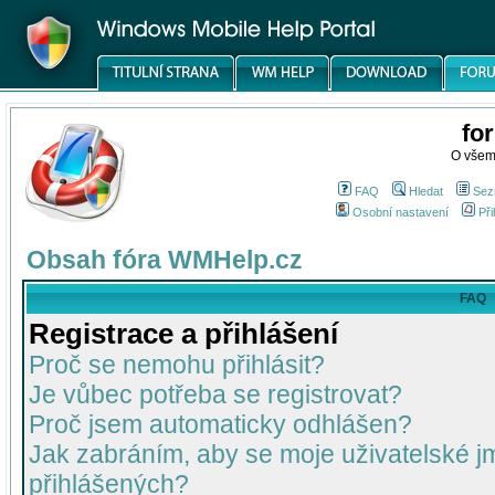
fo
O všem
FAQ
Hledat
Sez
Osobní nastavení
Při
Obsah fóra WMHelp.cz
FAQ
Registrace a přihlášení
Proč se nemohu přihlásit?
Je vůbec potřeba se registrovat?
Proč jsem automaticky odhlášen?
Jak zabráním, aby se moje uživatelské 
přihlášených?