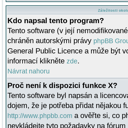
Záležitosti oko
Kdo napsal tento program?
Tento software (v její nemodifikované
chráněn autorskými právy
phpBB Gro
General Public Licence a může být vo
informací klikněte
.
zde
Návrat nahoru
Proč není k dispozici funkce X?
Tento software byl napsán a licenco
dojem, že je potřeba přidat nějakou f
a ověřte si, co 
http://www.phpbb.com
nevkládejte tyto požadavky na fóru