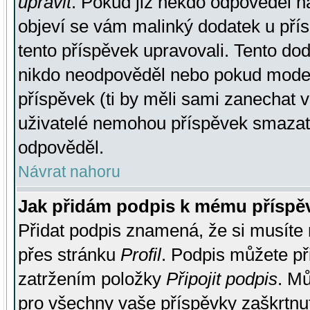
upravit
. Pokud již někdo odpověděl na
objeví se vám malinký dodatek u přísp
tento příspěvek upravovali. Tento do
nikdo neodpověděl nebo pokud moderá
příspěvek (ti by měli sami zanechat v
uživatelé nemohou příspěvek smazat,
odpověděl.
Návrat nahoru
Jak přidám podpis k mému příspě
Přidat podpis znamená, že si musíte n
přes stránku
Profil
. Podpis můžete p
zatržením položky
Připojit podpis
. Mů
pro všechny vaše příspěvky zaškrtnut