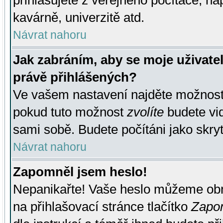
přihlašujete z veřejného počítače, na
kavárně, univerzitě atd.
Návrat nahoru
Jak zabráním, aby se moje uživate
právě přihlášených?
Ve vašem nastavení najděte možnos
pokud tuto možnost
zvolíte
budete vid
sami sobě. Budete počítáni jako skryt
Návrat nahoru
Zapomněl jsem heslo!
Nepanikařte! Vaše heslo můžeme obn
na přihlašovací stránce tlačítko
Zapom