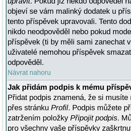
upravit
. Pokud již někdo odpověděl na
objeví se vám malinký dodatek u přísp
tento příspěvek upravovali. Tento do
nikdo neodpověděl nebo pokud moderá
příspěvek (ti by měli sami zanechat v
uživatelé nemohou příspěvek smazat,
odpověděl.
Návrat nahoru
Jak přidám podpis k mému příspě
Přidat podpis znamená, že si musíte n
přes stránku
Profil
. Podpis můžete p
zatržením položky
Připojit podpis
. Mů
pro všechny vaše příspěvky zaškrtnut