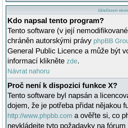
Záležitosti oko
Kdo napsal tento program?
Tento software (v její nemodifikované
chráněn autorskými právy
phpBB Gro
General Public Licence a může být vo
informací klikněte
.
zde
Návrat nahoru
Proč není k dispozici funkce X?
Tento software byl napsán a licenco
dojem, že je potřeba přidat nějakou f
a ověřte si, co 
http://www.phpbb.com
nevkládejte tyto požadavky na fóru