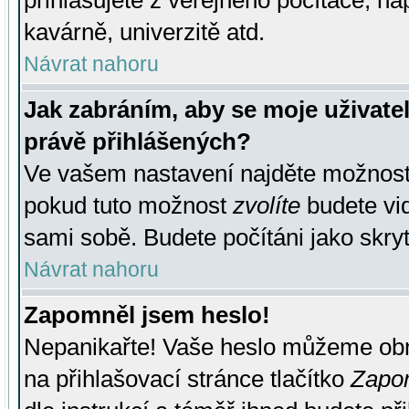
přihlašujete z veřejného počítače, na
kavárně, univerzitě atd.
Návrat nahoru
Jak zabráním, aby se moje uživate
právě přihlášených?
Ve vašem nastavení najděte možnos
pokud tuto možnost
zvolíte
budete vid
sami sobě. Budete počítáni jako skryt
Návrat nahoru
Zapomněl jsem heslo!
Nepanikařte! Vaše heslo můžeme obn
na přihlašovací stránce tlačítko
Zapom