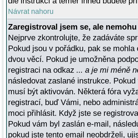
dle instrukcí a téměř ihned budete př
Návrat nahoru
Zaregistroval jsem se, ale nemohu 
Nejprve zkontrolujte, že zadáváte sp
Pokud jsou v pořádku, pak se mohla o
dvou věcí. Pokud je umožněna podpora
registraci na odkaz
... a je mi méně n
následovat zaslané instrukce. Pokud t
musí být aktivován. Některá fóra vyž
registrací, buď Vámi, nebo administr
moci přihlásit. Když jste se registrova
Pokud vám byl zaslán e-mail, násled
pokud jste tento email neobdrželi, uj