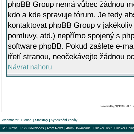
phpBB Group nemá vůbec žádnou moc 
kdo a kde spravuje fórum. Je tedy a
kontaktovat phpBB Group v jakékoliv p
pomluvy, atd.) nepřímo spojený s p
software phpBB. Pokud zašlete e-mai
třetí stranou, neočekávejte žádnou o
Návrat nahoru
phpBB
Powered by
© 2001, 
Webmaster
|
Hledání
|
Statistiky
|
Syndikační kanály
RSS News
|
RSS Downloads
|
Atom News
|
Atom Downloads
|
Plucker Text
|
Plucker Color