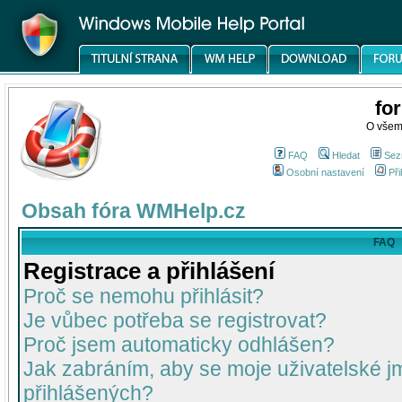
fo
O všem
FAQ
Hledat
Sez
Osobní nastavení
Při
Obsah fóra WMHelp.cz
FAQ
Registrace a přihlášení
Proč se nemohu přihlásit?
Je vůbec potřeba se registrovat?
Proč jsem automaticky odhlášen?
Jak zabráním, aby se moje uživatelské 
přihlášených?