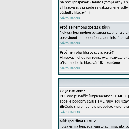
na první příspěvek v tématu (toto je vždy 
v hlasování, v případě již uskutečněné volb
výsledky hlasování.
Návrat nahoru
Proč se nemohu dostat k fóru?
Některá fóra mohou být znepřístupněna určitý
poskytnout jen moderátor a administrátor, tak
Návrat nahoru
Proč nemohu hlasovat v anketě?
Hlasovat mohou jen registrovaní uživatelé (
přístup nebo je hlasování již ukončeno.
Návrat nahoru
Co je BBCode?
BBCode je zvláštní implementace HTML. O je
sobě je podobný stylu HTML, tagy jsou uzavřen
BBCode si prohlédněte průvodce, kterého si
Návrat nahoru
Můžu používat HTML?
To závisí na tom, zda vám to administrátor po