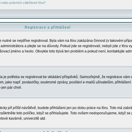
nebo právních záležitostí fóra?
Registrace a přihlášení
je nutné se nejdříve registrovat. Byla vám na fóru zakázána činnost (v takovém příp
dministrátora a ptejte se na důvody. Pokud jste se registrovali, nebyli jste z fóra v
lašovací jméno a heslo. Obvykle toto bývá ten problém a pokud není, kontaktujte ad
da je potřeba se registrovat ke vkládání příspěvků. Samozřejmě, že registrace vám d
ako např. postavičky, soukromé zprávy, posílání e-mailů uživatelům, přihlášení d
jen pár chvil.
icky při příští návštěvě
, budete přihlášeni jen po dobu práce na fóru. Toto má zabrá
 zaškrtněte toto políčko, když se přihlašujete. Toto ovšem nedoporučujeme, když se 
etové kavárně, univerzitě atd.