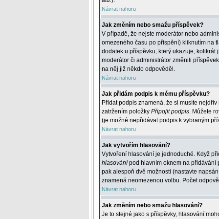
atd.
).
Návrat nahoru
Jak změním nebo smažu příspěvek?
V případě, že nejste moderátor nebo adminis
omezeného času po přispění) kliknutím na t
dodatek u příspěvku, který ukazuje, kolikrá
moderátor či administrátor změnili příspěve
na něj již někdo odpověděl.
Návrat nahoru
Jak přidám podpis k mému příspěvku?
Přidat podpis znamená, že si musíte nejdřív 
zatržením položky
Připojit podpis
. Můžete ro
(je možné nepřidávat podpis k vybraným pří
Návrat nahoru
Jak vytvořím hlasování?
Vytvoření hlasování je jednoduché. Když při
hlasování
pod hlavním oknem na přidávání př
pak alespoň dvě možnosti (nastavte napsán
znamená neomezenou volbu. Počet odpovědí, 
Návrat nahoru
Jak změním nebo smažu hlasování?
Je to stejné jako s příspěvky, hlasování m