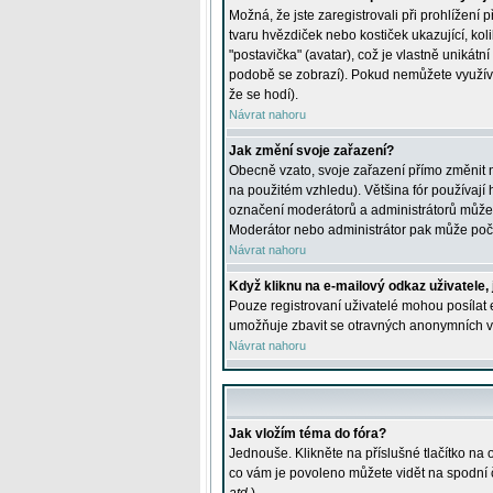
Možná, že jste zaregistrovali při prohlížení
tvaru hvězdiček nebo kostiček ukazující, kol
"postavička" (avatar), což je vlastně unikátn
podobě se zobrazí). Pokud nemůžete využívat 
že se hodí).
Návrat nahoru
Jak změní svoje zařazení?
Obecně vzato, svoje zařazení přímo změnit 
na použitém vzhledu). Většina fór používají h
označení moderátorů a administrátorů může m
Moderátor nebo administrátor pak může počet
Návrat nahoru
Když kliknu na e-mailový odkaz uživatele,
Pouze registrovaní uživatelé mohou posílat e
umožňuje zbavit se otravných anonymních vzk
Návrat nahoru
Jak vložím téma do fóra?
Jednouše. Klikněte na příslušné tlačítko na
co vám je povoleno můžete vidět na spodní 