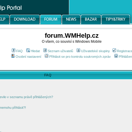
forum.WMHelp.cz
O všem, co souvisí s Windows Mobile
FAQ
Hledat
Seznam uživatelů
Uživatelské skupiny
Registrac
Osobní nastavení
Přihlásit se pro kontrolu soukromých zpráv
Přihlášen
FAQ
jevilo v seznamu právě přihlášených?
nemohu přihlásit?!
!