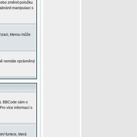
 nebo změnit položku
abránit manipulaci s
rizaci, kterou může
ejmě nemáte oprávněný
ky). BBCode sám o
Pro více informací o
tní
funkce, která