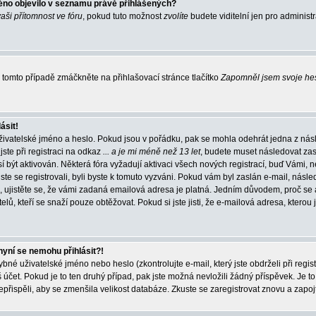
éno objevilo v seznamu právě přihlášených?
vaši přítomnost ve fóru
, pokud tuto možnost
zvolíte
budete viditelní jen pro administ
tomto případě zmáčkněte na přihlašovací stránce tlačítko
Zapomněl jsem svoje he
ásit!
živatelské jméno a heslo. Pokud jsou v pořádku, pak se mohla odehrát jedna z násl
ste při registraci na odkaz
... a je mi méně než 13 let
, budete muset následovat zas
í být aktivován. Některá fóra vyžadují aktivaci všech nových registrací, buď Vámi,
jste se registrovali, byli byste k tomuto vyzváni. Pokud vám byl zaslán e-mail, násle
, ujistěte se, že vámi zadaná emailová adresa je platná. Jedním důvodem, proč se 
elů, kteří se snaží pouze obtěžovat. Pokud si jste jisti, že e-mailová adresa, kterou j
nyní se nemohu přihlásit?!
né uživatelské jméno nebo heslo (zkontrolujte e-mail, který jste obdrželi při regis
čet. Pokud je to ten druhý případ, pak jste možná nevložili žádný příspěvek. Je to
nepřispěli, aby se zmenšila velikost databáze. Zkuste se zaregistrovat znovu a zapoj