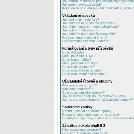
Jak zobrazím obrázek pod uživatelským jménem
Jak změní svoje zařazení?
Když kliknu na e-mailový odkaz uživatele, jsem v
Vkládání příspěvků
Jak vložím téma do fóra?
Jak změním nebo smažu příspěvek?
Jak přidám podpis k mému příspěvku?
Jak vytvořím hlasování?
Jak změním nebo smažu hlasování?
Proč se nemohu dostat k fóru?
Proč nemohu hlasovat v anketě?
Formátování a typy příspěvků
Co je BBCode?
Můžu používat HTML?
Co to jsou smajlíky?
Mohu přidávat obrázky?
Co to jsou oznámení?
Co to jsou důležitá témata?
Co to jsou uzamčená témata?
Uživatelské úrovně a skupiny
Kdo jsou administrátoři?
Kdo jsou moderátoři?
Co jsou uživatelské skupiny?
Jak se mohu zapojit do uživatelské skupiny?
Jak se stanu moderátorem uživatelské skupiny?
Soukromé zprávy
Nemůžu posílat soukromé zprávy!
Dostávám nechtěné soukromé zprávy!
Dostal jsem spamový a obtížný e-mail od někoho 
Záležitosti okolo phpBB 2
Kdo napsal tento program?
Proč není k dispozici funkce X?