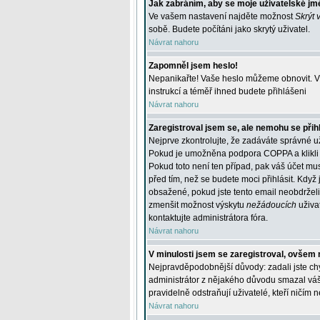
Jak zabráním, aby se moje uživatelské jm
Ve vašem nastavení najděte možnost
Skrýt 
sobě. Budete počítáni jako skrytý uživatel.
Návrat nahoru
Zapomněl jsem heslo!
Nepanikařte! Vaše heslo můžeme obnovit. V 
instrukcí a téměř ihned budete přihlášeni
Návrat nahoru
Zaregistroval jsem se, ale nemohu se přihl
Nejprve zkontrolujte, že zadáváte správné u
Pokud je umožněna podpora COPPA a klikli j
Pokud toto není ten případ, pak váš účet mus
před tím, než se budete moci přihlásit. Když 
obsažené, pokud jste tento email neobdrželi
zmenšit možnost výskytu
nežádoucích
uživat
kontaktujte administrátora fóra.
Návrat nahoru
V minulosti jsem se zaregistroval, ovšem 
Nejpravděpodobnější důvody: zadali jste chyb
administrátor z nějakého důvodu smazal váš ú
pravidelně odstraňují uživatelé, kteří ničím 
Návrat nahoru