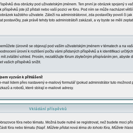
 příspěvků dva obrázky pod uživatelským jménem. Ten první je obrázek spojený s vaš
ik příspěvků jste již přidali nebo vaší pozici ve fóru. Pod ním se může nacházet vět
í obrázek každého uživatele. Záleží na administrátorovi, zda postavičky povolí či jak 
postavičky, pak právě tehdy toto administrátoři zakázali, a vy byste se měli zepta
nemůžete (úrovně se objevují pod vaším uživatelským jménem v tématech a na vaše
odnocení úrovní k rozlišení počtu vámi přidaných příspěvků a k identifikaci určitých
ít zvláštní vzhled. Prosím, nezatěžujte fórum zbytečným přispíváním jen, abyste d
 vašich příspěvků snížit.
 jsem vyzván k přihlášení!
-mail lidem přes nastavený e-mailový formulář (pokud administrátor tuto možnost po
azů a robotů, které sbírají e-mailové adresy.
Vkládání příspěvků
 obrazovce fóra nebo tématu. Možná bude nutné se registrovat, než budete moci přis
části fóra nebo tématu (Např.
Můžete přidat nová téma do tohoto fóra, Můžete hlasov