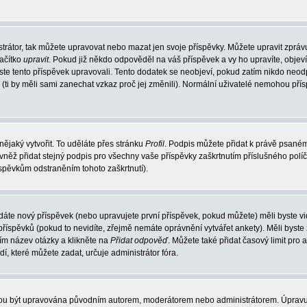
trátor, tak můžete upravovat nebo mazat jen svoje příspěvky. Můžete upravit zpráv
lačítko
upravit
. Pokud již někdo odpověděl na váš příspěvek a vy ho upravíte, objev
t jste tento příspěvek upravovali. Tento dodatek se neobjeví, pokud zatím nikdo ne
k (ti by měli sami zanechat vzkaz proč jej změnili). Normální uživatelé nemohou př
nějaký vytvořit. To uděláte přes stránku
Profil
. Podpis můžete přidat k právě psané
vněž přidat stejný podpis pro všechny vaše příspěvky zaškrtnutím příslušného políč
spěvkům odstraněním tohoto zaškrtnutí).
dáte nový příspěvek (nebo upravujete první příspěvek, pokud můžete) měli byste vid
íspěvků (pokud to nevidíte, zřejmě nemáte oprávnění vytvářet ankety). Měli byste
ím název otázky a klikněte na
Přidat odpověď
. Můžete také přidat časový limit pro 
které můžete zadat, určuje administrátor fóra.
ohou být upravována původním autorem, moderátorem nebo administrátorem. Úpravu 