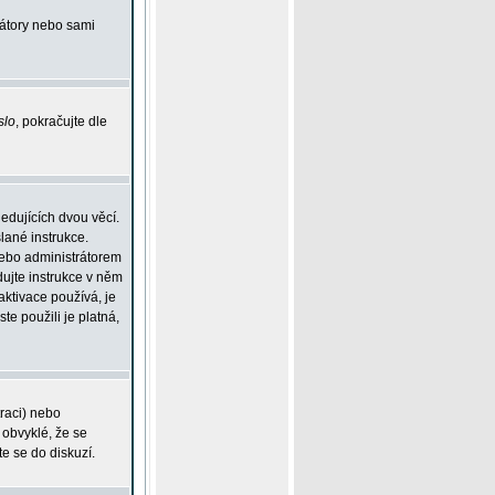
rátory nebo sami
slo
, pokračujte dle
edujících dvou věcí.
lané instrukce.
 nebo administrátorem
dujte instrukce v něm
aktivace používá, je
ste použili je platná,
traci) nebo
 obvyklé, že se
te se do diskuzí.