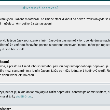
Uživatelská nastavení
váni) jsou uložena v databázi. Ke změně stačí kliknout na odkaz
Profil
(obvykle se n
 si můžete změnit veškerá svá nastavení.
o vidíte jsou časy zobrazené v jiném časovém pásmu než v tom, ve kterém se nacház
 vědomí, že změnou časového pásma a podobná nastavení mohou měnit jen registro
ý důvod tak učinit!
 špatně!
rávně, a přesto se liší od toho správného, pak tou nejpravděpodobnější odpovědí je, 
dílu mezi standardním a letním časem, takže se může jednat o 1 hodinový rozdíl. 
dobu trvání letního času.
yk, neboť jej nikdo do tohoto jazyka zatím nepřeložil. Kontaktujte administrátora, p
te na stránky
.
phpBB Group
jménem?