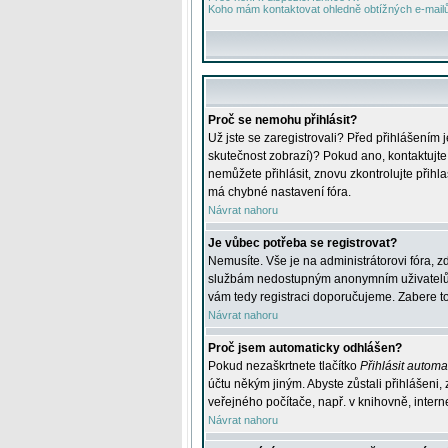
Koho mám kontaktovat ohledně obtížných e-mailů 
Proč se nemohu přihlásit?
Už jste se zaregistrovali? Před přihlášením 
skutečnost zobrazí)? Pokud ano, kontaktujte a
nemůžete přihlásit, znovu zkontrolujte přih
má chybné nastavení fóra.
Návrat nahoru
Je vůbec potřeba se registrovat?
Nemusíte. Vše je na administrátorovi fóra, z
službám nedostupným anonymním uživatelům, j
vám tedy registraci doporučujeme. Zabere to 
Návrat nahoru
Proč jsem automaticky odhlášen?
Pokud nezaškrtnete tlačítko
Přihlásit automat
účtu někým jiným. Abyste zůstali přihlášeni,
veřejného počítače, např. v knihovně, intern
Návrat nahoru