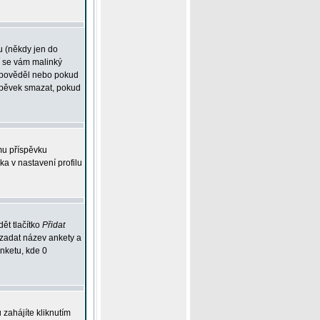
u (někdy jen do
í se vám malinký
odpověděl nebo pokud
íspěvek smazat, pokud
mu příspěvku
ka v nastavení profilu
ět tlačítko
Přidat
 zadat název ankety a
anketu, kde 0
zahájíte kliknutím