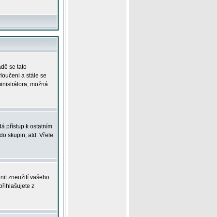
adě se tato
yloučeni a stále se
ministrátora, možná
á přístup k ostatním
o skupin, atd. Vřele
nit zneužití vašeho
přihlašujete z