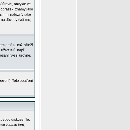
í úrovní, obvykle ve
ší obrázek, známý jako
s nimi naloží (v jaké
t na důvody (věříme,
m profilu, což záleží
 uživatelů, např.
osáhli vyšší úrovně.
volil). Toto opatření
pět do diskuze. To,
at v tomto fóru,