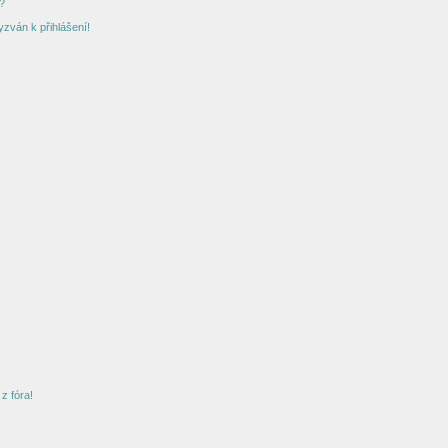
?
yzván k přihlášení!
z fóra!