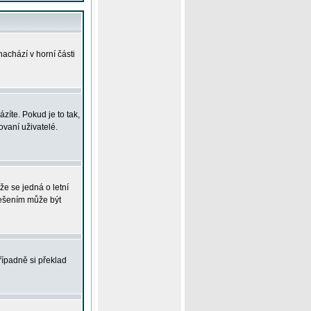
achází v horní části
íte. Pokud je to tak,
vaní uživatelé.
že se jedná o letní
Řešením může být
řípadně si překlad