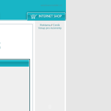
windowsmobile.cz
Reklama
/
Ceník
Vstup pro inzerenty
e
í