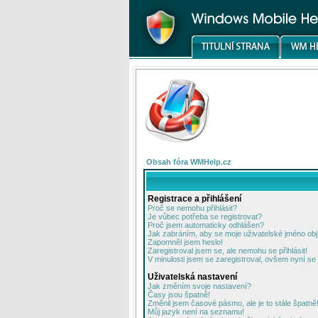
Obsah fóra WMHelp.cz
Registrace a přihlášení
Proč se nemohu přihlásit?
Je vůbec potřeba se registrovat?
Proč jsem automaticky odhlášen?
Jak zabráním, aby se moje uživatelské jméno ob
Zapomněl jsem heslo!
Zaregistroval jsem se, ale nemohu se přihlásit!
V minulosti jsem se zaregistroval, ovšem nyní se 
Uživatelská nastavení
Jak změním svoje nastavení?
Časy jsou špatně!
Změnil jsem časové pásmo, ale je to stále špatně
Můj jazyk není na seznamu!