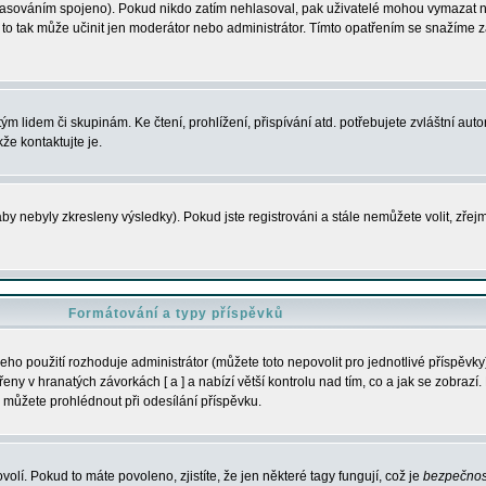
s hlasováním spojeno). Pokud nikdo zatím nehlasoval, pak uživatelé mohou vymazat
y to tak může učinit jen moderátor nebo administrátor. Tímto opatřením se snažíme z
m lidem či skupinám. Ke čtení, prohlížení, přispívání atd. potřebujete zvláštní auto
že kontaktujte je.
aby nebyly zkresleny výsledky). Pokud jste registrováni a stále nemůžete volit, zř
Formátování a typy příspěvků
ho použití rozhoduje administrátor (můžete toto nepovolit pro jednotlivé příspěv
y v hranatých závorkách [ a ] a nabízí větší kontrolu nad tím, co a jak se zobrazí. 
 můžete prohlédnout při odesílání příspěvku.
volí. Pokud to máte povoleno, zjistíte, že jen některé tagy fungují, což je
bezpečnos