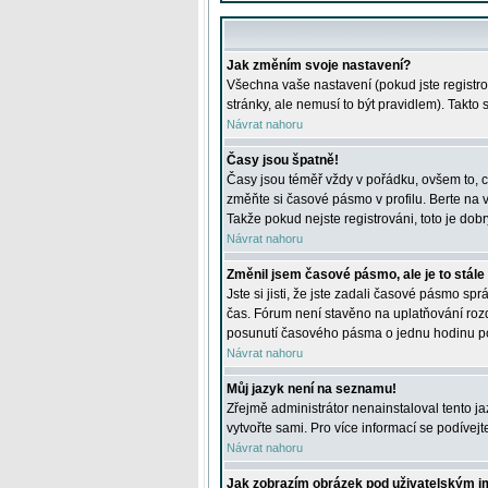
Jak změním svoje nastavení?
Všechna vaše nastavení (pokud jste registro
stránky, ale nemusí to být pravidlem). Takto
Návrat nahoru
Časy jsou špatně!
Časy jsou téměř vždy v pořádku, ovšem to, c
změňte si časové pásmo v profilu. Berte na
Takže pokud nejste registrováni, toto je dobr
Návrat nahoru
Změnil jsem časové pásmo, ale je to stále
Jste si jisti, že jste zadali časové pásmo sp
čas. Fórum není stavěno na uplatňování roz
posunutí časového pásma o jednu hodinu po 
Návrat nahoru
Můj jazyk není na seznamu!
Zřejmě administrátor nenainstaloval tento jaz
vytvořte sami. Pro více informací se podívej
Návrat nahoru
Jak zobrazím obrázek pod uživatelským 