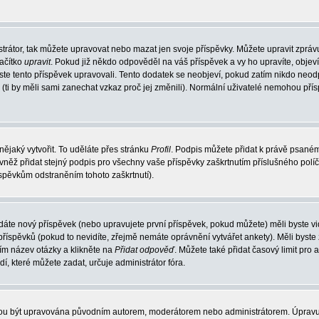
trátor, tak můžete upravovat nebo mazat jen svoje příspěvky. Můžete upravit zpráv
lačítko
upravit
. Pokud již někdo odpověděl na váš příspěvek a vy ho upravíte, objev
t jste tento příspěvek upravovali. Tento dodatek se neobjeví, pokud zatím nikdo ne
k (ti by měli sami zanechat vzkaz proč jej změnili). Normální uživatelé nemohou př
nějaký vytvořit. To uděláte přes stránku
Profil
. Podpis můžete přidat k právě psané
vněž přidat stejný podpis pro všechny vaše příspěvky zaškrtnutím příslušného políč
spěvkům odstraněním tohoto zaškrtnutí).
dáte nový příspěvek (nebo upravujete první příspěvek, pokud můžete) měli byste vid
íspěvků (pokud to nevidíte, zřejmě nemáte oprávnění vytvářet ankety). Měli byste
ím název otázky a klikněte na
Přidat odpověď
. Můžete také přidat časový limit pro 
které můžete zadat, určuje administrátor fóra.
ohou být upravována původním autorem, moderátorem nebo administrátorem. Úpravu 