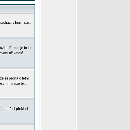
achází v horní části
íte. Pokud je to tak,
vaní uživatelé.
že se jedná o letní
Řešením může být
řípadně si překlad