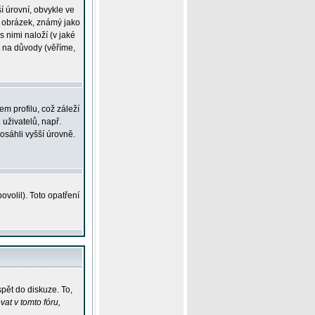
í úrovní, obvykle ve
ší obrázek, známý jako
s nimi naloží (v jaké
t na důvody (věříme,
m profilu, což záleží
 uživatelů, např.
osáhli vyšší úrovně.
volil). Toto opatření
pět do diskuze. To,
at v tomto fóru,