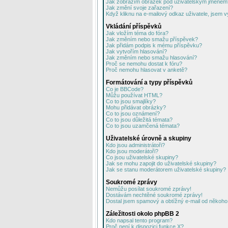
Jak zobrazím obrázek pod uživatelským jménem
Jak změní svoje zařazení?
Když kliknu na e-mailový odkaz uživatele, jsem v
Vkládání příspěvků
Jak vložím téma do fóra?
Jak změním nebo smažu příspěvek?
Jak přidám podpis k mému příspěvku?
Jak vytvořím hlasování?
Jak změním nebo smažu hlasování?
Proč se nemohu dostat k fóru?
Proč nemohu hlasovat v anketě?
Formátování a typy příspěvků
Co je BBCode?
Můžu používat HTML?
Co to jsou smajlíky?
Mohu přidávat obrázky?
Co to jsou oznámení?
Co to jsou důležitá témata?
Co to jsou uzamčená témata?
Uživatelské úrovně a skupiny
Kdo jsou administrátoři?
Kdo jsou moderátoři?
Co jsou uživatelské skupiny?
Jak se mohu zapojit do uživatelské skupiny?
Jak se stanu moderátorem uživatelské skupiny?
Soukromé zprávy
Nemůžu posílat soukromé zprávy!
Dostávám nechtěné soukromé zprávy!
Dostal jsem spamový a obtížný e-mail od někoho 
Záležitosti okolo phpBB 2
Kdo napsal tento program?
Proč není k dispozici funkce X?