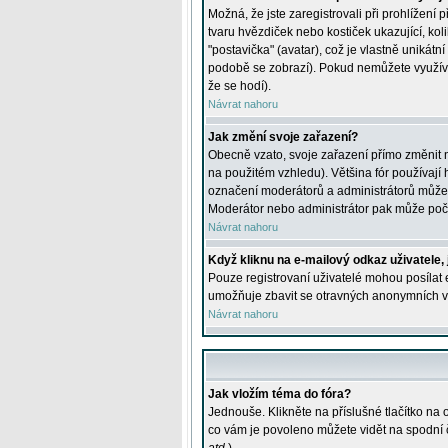
Možná, že jste zaregistrovali při prohlížení
tvaru hvězdiček nebo kostiček ukazující, kol
"postavička" (avatar), což je vlastně unikátn
podobě se zobrazí). Pokud nemůžete využívat 
že se hodí).
Návrat nahoru
Jak změní svoje zařazení?
Obecně vzato, svoje zařazení přímo změnit 
na použitém vzhledu). Většina fór používají h
označení moderátorů a administrátorů může m
Moderátor nebo administrátor pak může počet
Návrat nahoru
Když kliknu na e-mailový odkaz uživatele,
Pouze registrovaní uživatelé mohou posílat e
umožňuje zbavit se otravných anonymních vzk
Návrat nahoru
Jak vložím téma do fóra?
Jednouše. Klikněte na příslušné tlačítko na
co vám je povoleno můžete vidět na spodní 