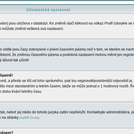
Uživatelská nastavení
váni) jsou uložena v databázi. Ke změně stačí kliknout na odkaz
Profil
(obvykle se n
 si můžete změnit veškerá svá nastavení.
o vidíte jsou časy zobrazené v jiném časovém pásmu než v tom, ve kterém se nacház
 vědomí, že změnou časového pásma a podobná nastavení mohou měnit jen registro
ý důvod tak učinit!
 špatně!
rávně, a přesto se liší od toho správného, pak tou nejpravděpodobnější odpovědí je, 
dílu mezi standardním a letním časem, takže se může jednat o 1 hodinový rozdíl. 
dobu trvání letního času.
yk, neboť jej nikdo do tohoto jazyka zatím nepřeložil. Kontaktujte administrátora, p
te na stránky
.
phpBB Group
jménem?