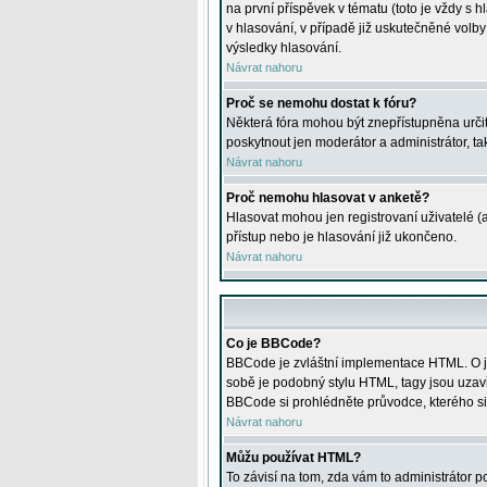
na první příspěvek v tématu (toto je vždy 
v hlasování, v případě již uskutečněné volb
výsledky hlasování.
Návrat nahoru
Proč se nemohu dostat k fóru?
Některá fóra mohou být znepřístupněna určitý
poskytnout jen moderátor a administrátor, tak
Návrat nahoru
Proč nemohu hlasovat v anketě?
Hlasovat mohou jen registrovaní uživatelé (
přístup nebo je hlasování již ukončeno.
Návrat nahoru
Co je BBCode?
BBCode je zvláštní implementace HTML. O je
sobě je podobný stylu HTML, tagy jsou uzavřen
BBCode si prohlédněte průvodce, kterého si
Návrat nahoru
Můžu používat HTML?
To závisí na tom, zda vám to administrátor po