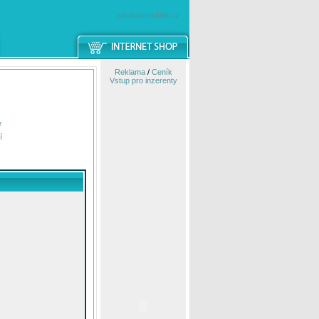
windowsmobile.cz
Reklama
/
Ceník
Vstup pro inzerenty
e
í