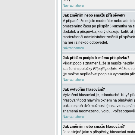
atd.
).
Návrat nahoru
Jak změním nebo smažu příspěvek?
V případě, že nejste moderátor nebo adminis
omezeného času po přispění) kliknutím na t
dodatek u příspěvku, který ukazuje, kolikrá
moderátor či administrátor změnili příspěve
na něj již někdo odpověděl.
Návrat nahoru
Jak přidám podpis k mému příspěvku?
Přidat podpis znamená, že si musíte nejdřív 
zatržením položky
Připojit podpis
. Můžete ro
(je možné nepřidávat podpis k vybraným pří
Návrat nahoru
Jak vytvořím hlasování?
Vytvoření hlasování je jednoduché. Když při
hlasování
pod hlavním oknem na přidávání př
pak alespoň dvě možnosti (nastavte napsán
znamená neomezenou volbu. Počet odpovědí, 
Návrat nahoru
Jak změním nebo smažu hlasování?
Je to stejné jako s příspěvky, hlasování m