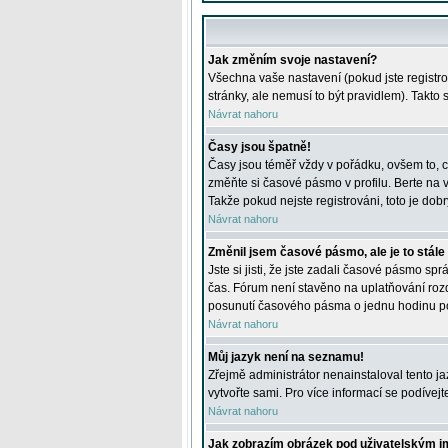
Jak změním svoje nastavení?
Všechna vaše nastavení (pokud jste registro
stránky, ale nemusí to být pravidlem). Takto
Návrat nahoru
Časy jsou špatně!
Časy jsou téměř vždy v pořádku, ovšem to, c
změňte si časové pásmo v profilu. Berte na
Takže pokud nejste registrováni, toto je dobr
Návrat nahoru
Změnil jsem časové pásmo, ale je to stále
Jste si jisti, že jste zadali časové pásmo sp
čas. Fórum není stavěno na uplatňování roz
posunutí časového pásma o jednu hodinu po 
Návrat nahoru
Můj jazyk není na seznamu!
Zřejmě administrátor nenainstaloval tento jaz
vytvořte sami. Pro více informací se podívej
Návrat nahoru
Jak zobrazím obrázek pod uživatelským 