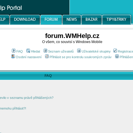
forum.WMHelp.cz
O všem, co souvisí s Windows Mobile
FAQ
Hledat
Seznam uživatelů
Uživatelské skupiny
Registrac
Osobní nastavení
Přihlásit se pro kontrolu soukromých zpráv
Přihlášen
FAQ
jevilo v seznamu právě přihlášených?
nemohu přihlásit?!
!