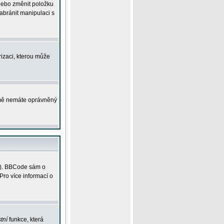
 nebo změnit položku
abránit manipulaci s
rizaci, kterou může
ejmě nemáte oprávněný
ky). BBCode sám o
Pro více informací o
tní
funkce, která