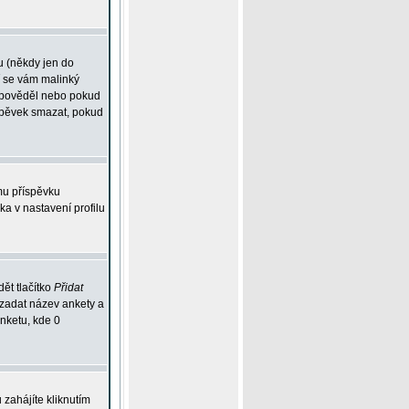
u (někdy jen do
í se vám malinký
odpověděl nebo pokud
íspěvek smazat, pokud
mu příspěvku
ka v nastavení profilu
ět tlačítko
Přidat
 zadat název ankety a
anketu, kde 0
zahájíte kliknutím