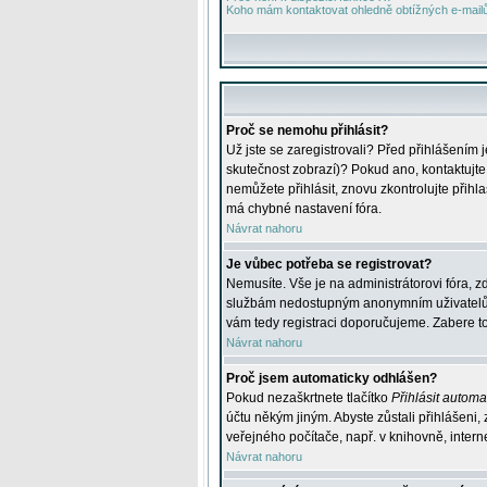
Koho mám kontaktovat ohledně obtížných e-mailů 
Proč se nemohu přihlásit?
Už jste se zaregistrovali? Před přihlášením 
skutečnost zobrazí)? Pokud ano, kontaktujte a
nemůžete přihlásit, znovu zkontrolujte přih
má chybné nastavení fóra.
Návrat nahoru
Je vůbec potřeba se registrovat?
Nemusíte. Vše je na administrátorovi fóra, z
službám nedostupným anonymním uživatelům, j
vám tedy registraci doporučujeme. Zabere to 
Návrat nahoru
Proč jsem automaticky odhlášen?
Pokud nezaškrtnete tlačítko
Přihlásit automat
účtu někým jiným. Abyste zůstali přihlášeni,
veřejného počítače, např. v knihovně, intern
Návrat nahoru