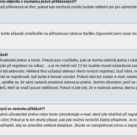
éno objevilo v seznamu právě přihlášených?
vaši přítomnost ve fóru
, pokud tuto možnost
zvolíte
budete viditelní jen pro administ
tomto případě zmáčkněte na přihlašovací stránce tlačítko
Zapomněl jsem svoje he
ásit!
živatelské jméno a heslo. Pokud jsou v pořádku, pak se mohla odehrát jedna z násl
ste při registraci na odkaz
... a je mi méně než 13 let
, budete muset následovat zas
í být aktivován. Některá fóra vyžadují aktivaci všech nových registrací, buď Vámi,
jste se registrovali, byli byste k tomuto vyzváni. Pokud vám byl zaslán e-mail, násle
, ujistěte se, že vámi zadaná emailová adresa je platná. Jedním důvodem, proč se 
elů, kteří se snaží pouze obtěžovat. Pokud si jste jisti, že e-mailová adresa, kterou j
nyní se nemohu přihlásit?!
né uživatelské jméno nebo heslo (zkontrolujte e-mail, který jste obdrželi při regis
čet. Pokud je to ten druhý případ, pak jste možná nevložili žádný příspěvek. Je to
nepřispěli, aby se zmenšila velikost databáze. Zkuste se zaregistrovat znovu a zapoj