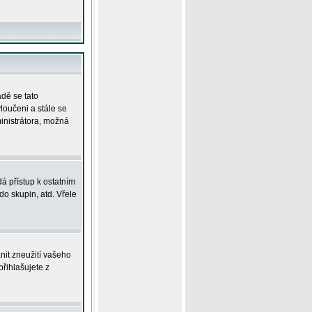
adě se tato
yloučeni a stále se
ministrátora, možná
á přístup k ostatním
o skupin, atd. Vřele
nit zneužití vašeho
přihlašujete z