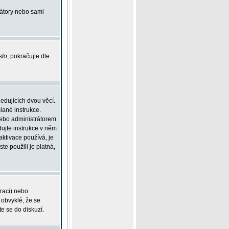
rátory nebo sami
slo
, pokračujte dle
edujících dvou věcí.
lané instrukce.
 nebo administrátorem
dujte instrukce v něm
aktivace používá, je
ste použili je platná,
traci) nebo
 obvyklé, že se
te se do diskuzí.