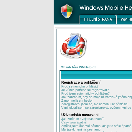
Obsah fóra WMHelp.cz
Registrace a přihlášení
Proč se nemohu přihlásit?
Je vůbec potřeba se registrovat?
Proč jsem automaticky odhlášen?
Jak zabráním, aby se moje uživatelské jméno ob
Zapomněl jsem heslo!
Zaregistroval jsem se, ale nemohu se přihlásit!
V minulosti jsem se zaregistroval, ovšem nyní se 
Uživatelská nastavení
Jak změním svoje nastavení?
Časy jsou špatně!
Změnil jsem časové pásmo, ale je to stále špatně
Můj jazyk není na seznamu!