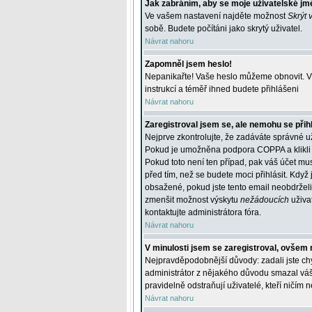
Jak zabráním, aby se moje uživatelské jm
Ve vašem nastavení najděte možnost
Skrýt 
sobě. Budete počítáni jako skrytý uživatel.
Návrat nahoru
Zapomněl jsem heslo!
Nepanikařte! Vaše heslo můžeme obnovit. V 
instrukcí a téměř ihned budete přihlášeni
Návrat nahoru
Zaregistroval jsem se, ale nemohu se přihl
Nejprve zkontrolujte, že zadáváte správné u
Pokud je umožněna podpora COPPA a klikli j
Pokud toto není ten případ, pak váš účet mus
před tím, než se budete moci přihlásit. Když 
obsažené, pokud jste tento email neobdrželi
zmenšit možnost výskytu
nežádoucích
uživat
kontaktujte administrátora fóra.
Návrat nahoru
V minulosti jsem se zaregistroval, ovšem 
Nejpravděpodobnější důvody: zadali jste chyb
administrátor z nějakého důvodu smazal váš ú
pravidelně odstraňují uživatelé, kteří ničím 
Návrat nahoru