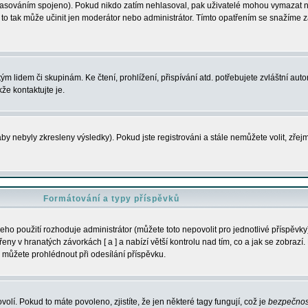
s hlasováním spojeno). Pokud nikdo zatím nehlasoval, pak uživatelé mohou vymazat
y to tak může učinit jen moderátor nebo administrátor. Tímto opatřením se snažíme z
m lidem či skupinám. Ke čtení, prohlížení, přispívání atd. potřebujete zvláštní auto
že kontaktujte je.
aby nebyly zkresleny výsledky). Pokud jste registrováni a stále nemůžete volit, zř
Formátování a typy příspěvků
ho použití rozhoduje administrátor (můžete toto nepovolit pro jednotlivé příspěv
y v hranatých závorkách [ a ] a nabízí větší kontrolu nad tím, co a jak se zobrazí. 
 můžete prohlédnout při odesílání příspěvku.
volí. Pokud to máte povoleno, zjistíte, že jen některé tagy fungují, což je
bezpečnos