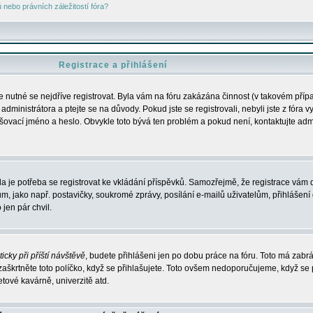
nebo právních záležitostí fóra?
Registrace a přihlášení
je nutné se nejdříve registrovat. Byla vám na fóru zakázána činnost (v takovém příp
dministrátora a ptejte se na důvody. Pokud jste se registrovali, nebyli jste z fóra v
lašovací jméno a heslo. Obvykle toto bývá ten problém a pokud není, kontaktujte ad
da je potřeba se registrovat ke vkládání příspěvků. Samozřejmě, že registrace vám d
ako např. postavičky, soukromé zprávy, posílání e-mailů uživatelům, přihlášení d
jen pár chvil.
icky při příští návštěvě
, budete přihlášeni jen po dobu práce na fóru. Toto má zabrá
 zaškrtněte toto políčko, když se přihlašujete. Toto ovšem nedoporučujeme, když se 
etové kavárně, univerzitě atd.