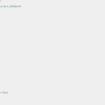
?
yzván k přihlášení!
z fóra!