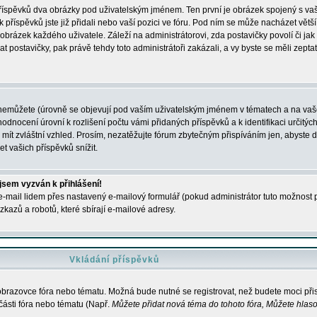
 příspěvků dva obrázky pod uživatelským jménem. Ten první je obrázek spojený s vaš
ik příspěvků jste již přidali nebo vaší pozici ve fóru. Pod ním se může nacházet vět
í obrázek každého uživatele. Záleží na administrátorovi, zda postavičky povolí či jak 
postavičky, pak právě tehdy toto administrátoři zakázali, a vy byste se měli zepta
nemůžete (úrovně se objevují pod vaším uživatelským jménem v tématech a na vaše
odnocení úrovní k rozlišení počtu vámi přidaných příspěvků a k identifikaci určitých
ít zvláštní vzhled. Prosím, nezatěžujte fórum zbytečným přispíváním jen, abyste d
 vašich příspěvků snížit.
 jsem vyzván k přihlášení!
-mail lidem přes nastavený e-mailový formulář (pokud administrátor tuto možnost po
azů a robotů, které sbírají e-mailové adresy.
Vkládání příspěvků
 obrazovce fóra nebo tématu. Možná bude nutné se registrovat, než budete moci přis
části fóra nebo tématu (Např.
Můžete přidat nová téma do tohoto fóra, Můžete hlasov