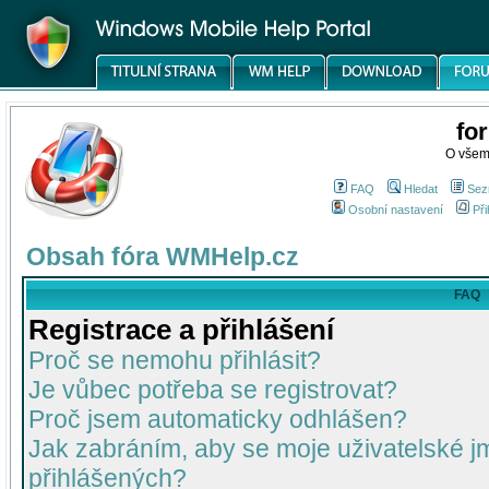
fo
O všem
FAQ
Hledat
Sez
Osobní nastavení
Při
Obsah fóra WMHelp.cz
FAQ
Registrace a přihlášení
Proč se nemohu přihlásit?
Je vůbec potřeba se registrovat?
Proč jsem automaticky odhlášen?
Jak zabráním, aby se moje uživatelské 
přihlášených?