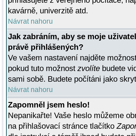
přihlašujete z veřejného počítače, na
kavárně, univerzitě atd.
Návrat nahoru
Jak zabráním, aby se moje uživate
právě přihlášených?
Ve vašem nastavení najděte možnos
pokud tuto možnost
zvolíte
budete vid
sami sobě. Budete počítáni jako skryt
Návrat nahoru
Zapomněl jsem heslo!
Nepanikařte! Vaše heslo můžeme obn
na přihlašovací stránce tlačítko
Zapom