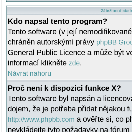
Záležitosti oko
Kdo napsal tento program?
Tento software (v její nemodifikované
chráněn autorskými právy
phpBB Gro
General Public Licence a může být vo
informací klikněte
.
zde
Návrat nahoru
Proč není k dispozici funkce X?
Tento software byl napsán a licenco
dojem, že je potřeba přidat nějakou f
a ověřte si, co 
http://www.phpbb.com
nevkládejte tyto požadavky na fóru