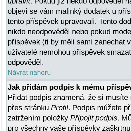
upravit
. Pokud již někdo odpověděl na
objeví se vám malinký dodatek u přísp
tento příspěvek upravovali. Tento do
nikdo neodpověděl nebo pokud moderá
příspěvek (ti by měli sami zanechat v
uživatelé nemohou příspěvek smazat,
odpověděl.
Návrat nahoru
Jak přidám podpis k mému příspě
Přidat podpis znamená, že si musíte n
přes stránku
Profil
. Podpis můžete p
zatržením položky
Připojit podpis
. Mů
pro všechny vaše příspěvky zaškrtnut