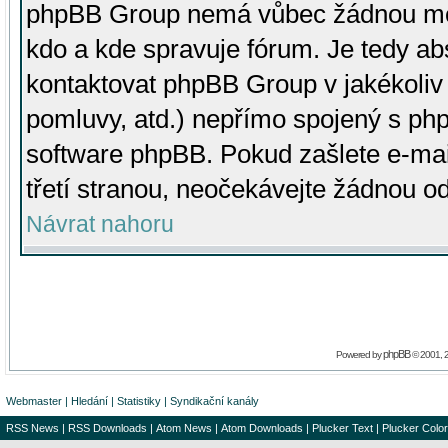
phpBB Group nemá vůbec žádnou moc 
kdo a kde spravuje fórum. Je tedy a
kontaktovat phpBB Group v jakékoliv p
pomluvy, atd.) nepřímo spojený s p
software phpBB. Pokud zašlete e-mai
třetí stranou, neočekávejte žádnou o
Návrat nahoru
phpBB
Powered by
© 2001, 
Webmaster
|
Hledání
|
Statistiky
|
Syndikační kanály
RSS News
|
RSS Downloads
|
Atom News
|
Atom Downloads
|
Plucker Text
|
Plucker Color